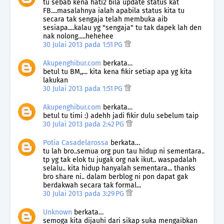
tu sebab kena hati2 bila update status kat
FB....masalahnya ialah apabila status kita tu
secara tak sengaja telah membuka aib
sesiapa....kalau yg "sengaja" tu tak dapek lah den
nak nolong.....hehehee
30 Julai 2013 pada 1:51 PG
Akupenghibur.com
berkata…
betul tu BM,,... kita kena fikir setiap apa yg kita
lakukan
30 Julai 2013 pada 1:51 PG
Akupenghibur.com
berkata…
betul tu timi :) adehh jadi fikir dulu sebelum taip
30 Julai 2013 pada 2:42 PG
Potia Casadelarossa
berkata…
tu lah bro..semua org pun tau hidup ni sementara..
tp yg tak elok tu jugak org nak ikut.. waspadalah
selalu.. kita hidup hanyalah sementara... thanks
bro share ni.. dalam berblog ni pon dapat gak
berdakwah secara tak formal...
30 Julai 2013 pada 3:29 PG
Unknown
berkata…
semoga kita dijauhi dari sikap suka mengaibkan