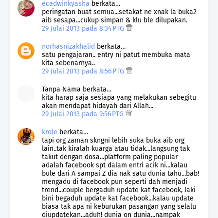
ecadwinkyasha
berkata…
peringatan buat semua...setakat ne xnak la buka2
aib sesapa...cukup simpan & klu ble dilupakan.
29 Julai 2013 pada 8:34 PTG
norhasnizakhalid
berkata…
satu pengajaran.. entry ni patut membuka mata
kita sebenarnya..
29 Julai 2013 pada 8:56 PTG
Tanpa Nama berkata…
kita harap saja sesiapa yang melakukan sebegitu
akan mendapat hidayah dari Allah...
29 Julai 2013 pada 9:56 PTG
krole
berkata…
tapi org zaman skngni lebih suka buka aib org
lain..tak kiralah kuarga atau tidak...langsung tak
takut dengan dosa...platform paling popular
adalah facebook spt dalam entri acik ni...kalau
bule dari A sampai Z dia nak satu dunia tahu...bab!
mengadu di facebook pun seperti dah menjadi
trend...couple bergaduh update kat facebook, laki
bini begaduh update kat facebook...kalau update
biasa tak apa ni keburukan pasangan yang selalu
diupdatekan...aduh! dunia on dunia...nampak