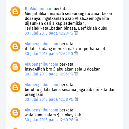
BinMuhammad
berkata…
Menjatuhkan maruah seseorang itu amat besar
dosanya. Ingatkanlah azab Allah...semoga kita
dijauhkan dari sikap sedemikian.
Terlajak kata...badan binasa. Berfikirlah dulu!
30 Julai 2013 pada 12:29 PG
Akupenghibur.com
berkata…
itulah , kadang mereka nak cari perhatian :)
30 Julai 2013 pada 12:32 PG
Akupenghibur.com
berkata…
insyaAlllah bro :) aku akan selalu doakan
30 Julai 2013 pada 12:35 PG
Akupenghibur.com
berkata…
betul tu :) kita kena sesama jaga aib diri kita dan
orang lain
30 Julai 2013 pada 12:38 PG
Akupenghibur.com
berkata…
walaikumusalam :) is okey kak
30 Julai 2013 pada 12:40 PG