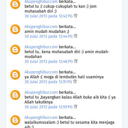
Akupenghibur.com
berkata…
betul tu :) cukup-cukuplah tu kan :) jom
muhasabah diri :)
30 Julai 2013 pada 12:42 PG
Akupenghibur.com
berkata…
amin mudah mudahan ;)
30 Julai 2013 pada 12:44 PG
Akupenghibur.com
berkata…
betul tu.. kena muhasabah diri :) amin mudah-
mudahan
30 Julai 2013 pada 12:48 PG
Akupenghibur.com
berkata…
ya Allah :( moga di lembutkn hati suaminya
30 Julai 2013 pada 12:51 PG
Akupenghibur.com
berkata…
betul tu ,bayangkan kalau Allah buka aib kita :( ya
Allah takutknya
30 Julai 2013 pada 12:59 PG
Akupenghibur.com
berkata…
walaikumusalam :) betul tu sesama kita menjaga
aib :)