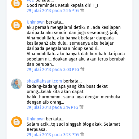
Vee
berkata…
Good reminder. Ketuk kepala diri T_T
29 Julai 2013 pada 2:26 PTG
Unknown
berkata…
aku pernah mengalami detik2 ni. ada kesilapan
daripada aku sendiri dan juga seseorang. jadi,
Alhamdulillah.. aku banyak belajar daripada
kesilapan2 aku dulu.. semuanya aku belajar
daripada pengalaman hidup sendiri..
Alhamdulillah.. aku banyak dah berubah daripada
sebelum ni... doakan agar aku akan terus berubah
dan berubah..
29 Julai 2013 pada 3:03 PTG
shazillahsani.com
berkata…
kadang-kadang apa yang kita buat dekat
orang...kelak kita akan dapat
balik...hurmmmm...sama juga dengan membuka
dengan aib orang...
29 Julai 2013 pada 3:14 PTG
Unknown
berkata…
Salam acik...tq sudi singgah blog akak. Selamat
Berpuasa.
29 Julai 2013 pada 3:23 PTG