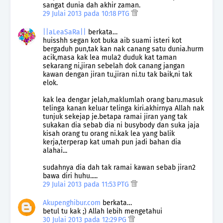
sangat dunia dah akhir zaman.
29 Julai 2013 pada 10:18 PTG
||aLeaSaRa||
berkata…
huisshh segan kot buka aib suami isteri kot
bergaduh pun,tak kan nak canang satu dunia.hurm
acik,masa kak lea mula2 duduk kat taman
sekarang ni,jiran sebelah dok canang jangan
kawan dengan jiran tu,jiran ni.tu tak baik,ni tak
elok.
kak lea dengar jelah,maklumlah orang baru.masuk
telinga kanan keluar telinga kiri.akhirnya Allah nak
tunjuk sekejap je.betapa ramai jiran yang tak
sukakan dia sebab dia ni busybody dan suka jaja
kisah orang tu orang ni.kak lea yang balik
kerja,terperap kat umah pun jadi bahan dia
alahai...
sudahnya dia dah tak ramai kawan sebab jiran2
bawa diri huhu.....
29 Julai 2013 pada 11:53 PTG
Akupenghibur.com
berkata…
betul tu kak ;) Allah lebih mengetahui
30 Julai 2013 pada 12:29 PG