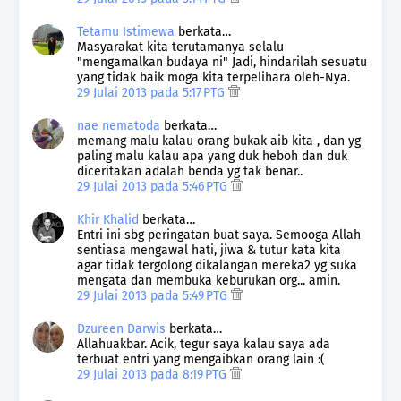
Tetamu Istimewa
berkata…
Masyarakat kita terutamanya selalu
"mengamalkan budaya ni" Jadi, hindarilah sesuatu
yang tidak baik moga kita terpelihara oleh-Nya.
29 Julai 2013 pada 5:17 PTG
nae nematoda
berkata…
memang malu kalau orang bukak aib kita , dan yg
paling malu kalau apa yang duk heboh dan duk
diceritakan adalah benda yg tak benar..
29 Julai 2013 pada 5:46 PTG
Khir Khalid
berkata…
Entri ini sbg peringatan buat saya. Semooga Allah
sentiasa mengawal hati, jiwa & tutur kata kita
agar tidak tergolong dikalangan mereka2 yg suka
mengata dan membuka keburukan org... amin.
29 Julai 2013 pada 5:49 PTG
Dzureen Darwis
berkata…
Allahuakbar. Acik, tegur saya kalau saya ada
terbuat entri yang mengaibkan orang lain :(
29 Julai 2013 pada 8:19 PTG