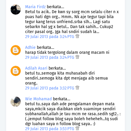
Maria Firdz
berkata…
Betul tu acik.. De kwn sy sorg mcm selalu citer n x
puas hati dgn org... Hmm.. Nk aje tegur tapi bila
tegur kang terus unfriend..srba slh... Lagi satu
sebarkn hal yg x betul... Dan tak sahih... Cukup2
citer pasal org.. Jga hal sndiri sudah la...
29 Julai 2013 pada 3:24 PTG
Adhie
berkata…
harap tidak tergolong dalam orang macam ni
29 Julai 2013 pada 3:24 PTG
Adilah Asari
berkata…
betul tu..semoga kita muhasabah diri
sendiri..semoga kita dpt menjaga aib semua
orang..
29 Julai 2013 pada 3:32 PTG
Wie Mohamad
berkata…
betul tu..saya dah ade pengalaman depan mata
saya,mkcik saya diaibkan oleh suaminye sendiri
subhanallah,allah je tau mcm ne rasa..sedih sgt2.. :
(..jemput follow blog saya boleh heheheh...tq sudi
dgr luahan saya n follow blog saya.. :)
29 Julai 2013 pada 3:53 PTG