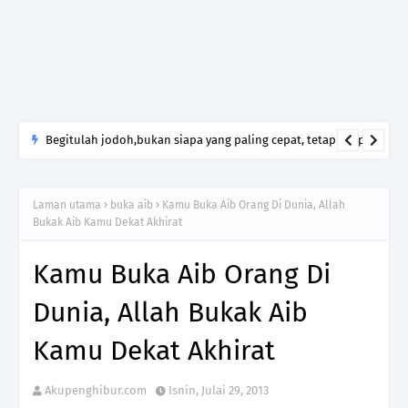
Begitulah jodoh,bukan siapa yang paling cepat, tetapi siapa
yang paling tepat.Jangan sesekali menerima seseorang hanya
kerana takut kesunyian,Jangan pula menikah hanya kerana
Laman utama
buka aib
Kamu Buka Aib Orang Di Dunia, Allah
ingin menutup mulut manusia
Bukak Aib Kamu Dekat Akhirat
Kamu Buka Aib Orang Di
Dunia, Allah Bukak Aib
Kamu Dekat Akhirat
Akupenghibur.com
Isnin, Julai 29, 2013