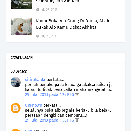
Sembunyikan Aib Kita
July 25, 2016
Kamu Buka Aib Orang Di Dunia, Allah
Bukak Aib Kamu Dekat Akhirat
July 29, 2013
CATAT ULASAN
60 Ulasan
sitirohaida
berkata…
pernah berlaku pada keluarga akak..abaikan je
kalau itu tidak benar..allah maha mengetahui..
29 Julai 2013 pada 1:24 PTG
Unknown
berkata…
selalunya buka aib org nie berlaku bila belaku
perasaan dengki dan cemburu..:D
29 Julai 2013 pada 1:56 PTG