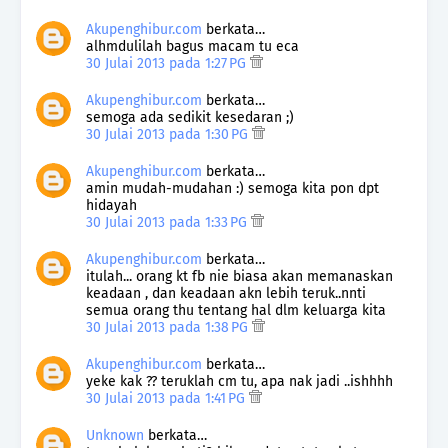
Akupenghibur.com
berkata…
alhmdulilah bagus macam tu eca
30 Julai 2013 pada 1:27 PG
Akupenghibur.com
berkata…
semoga ada sedikit kesedaran ;)
30 Julai 2013 pada 1:30 PG
Akupenghibur.com
berkata…
amin mudah-mudahan :) semoga kita pon dpt
hidayah
30 Julai 2013 pada 1:33 PG
Akupenghibur.com
berkata…
itulah... orang kt fb nie biasa akan memanaskan
keadaan , dan keadaan akn lebih teruk..nnti
semua orang thu tentang hal dlm keluarga kita
30 Julai 2013 pada 1:38 PG
Akupenghibur.com
berkata…
yeke kak ?? teruklah cm tu, apa nak jadi ..ishhhh
30 Julai 2013 pada 1:41 PG
Unknown
berkata…