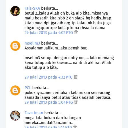
Fais-SKA
berkata…
betul 2..kalau Allah dh buka aib kita..mknanya
malu besarlh kira..sbb 2 dh siap2 bg hadis..hrap
kita smua dpt jga aib org..tp kalau nk buka juga
sbgai pgajran xpe kot..tp kena rhsia la nama
29 Julai 2013 pada 4:02 PTG
mselim3
berkata…
Assalammualikum...aku penghibur,
mselim3 setuju dengan entry nie,.... kita memang
kena tutup aib kekawan.... nanti di akhirat Allah
aku tutup aib kita.
29 Julai 2013 pada 4:32 PTG
PCL
berkata…
pokoknya...menceritakan keburukan seseorang
samada ianya betul atau tidak adalah berdosa.
29 Julai 2013 pada 5:04 PTG
Zaza Iman
berkata…
moga kita bukan dari kalangan
mereka...mudah2an..amin..
29 Julai 2013 pada 5:14 PTG