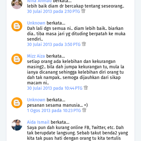
Nina Ahmad
berkata…
lebih baik diam dr bercakap tentang seseorang..
30 Julai 2013 pada 2:10 PTG
Unknown
berkata…
Dah lali dgn semua ni.. diam lebih baik.. biarkan
dia.. tiba masa jari yg dituding berpatah ke muka
sendiri..
30 Julai 2013 pada 3:50 PTG
Mizz Aiza
berkata…
setiap orang ada kelebihan dan kekurangan
masing2.. bila dah jumpa kekurangan tu, mula la
ianya dicanang sehingga kelebihan diri orang tu
dah tak nampak.. semoga dijauhkan dari sikap
macam ni..
30 Julai 2013 pada 10:44 PTG
Unknown
berkata…
pesanan sesama manusia... =)
1 Ogos 2013 pada 10:23 PTG
Aida Ismail
berkata…
Saya pun dah kurang online FB, Twitter, etc. Dah
tak berupdate langsung. Sebab takut benda2 yang
kita tak puas hati dengan orang tu kita tertulis