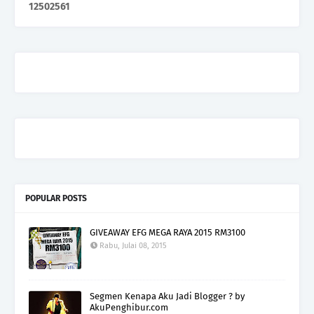
1
2
5
0
2
5
6
1
POPULAR POSTS
GIVEAWAY EFG MEGA RAYA 2015 RM3100
Rabu, Julai 08, 2015
Segmen Kenapa Aku Jadi Blogger ? by
AkuPenghibur.com