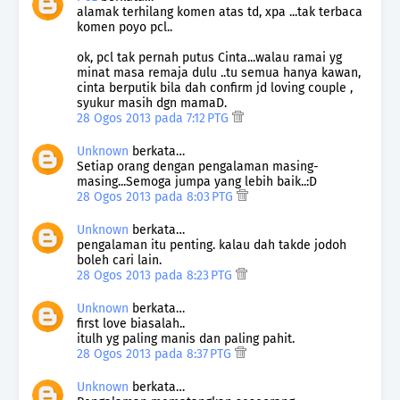
alamak terhilang komen atas td, xpa ...tak terbaca
komen poyo pcl..
ok, pcl tak pernah putus Cinta...walau ramai yg
minat masa remaja dulu ..tu semua hanya kawan,
cinta berputik bila dah confirm jd loving couple ,
syukur masih dgn mamaD.
28 Ogos 2013 pada 7:12 PTG
Unknown
berkata…
Setiap orang dengan pengalaman masing-
masing...Semoga jumpa yang lebih baik..:D
28 Ogos 2013 pada 8:03 PTG
Unknown
berkata…
pengalaman itu penting. kalau dah takde jodoh
boleh cari lain.
28 Ogos 2013 pada 8:23 PTG
Unknown
berkata…
first love biasalah..
itulh yg paling manis dan paling pahit.
28 Ogos 2013 pada 8:37 PTG
Unknown
berkata…