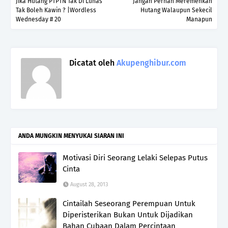
Jika Hutang PTPTN Tak Di Lunas
Jangan Pernah Meremehkan
Tak Boleh Kawin ? |Wordless
Hutang Walaupun Sekecil
Wednesday # 20
Manapun
Dicatat oleh
Akupenghibur.com
ANDA MUNGKIN MENYUKAI SIARAN INI
Motivasi Diri Seorang Lelaki Selepas Putus
Cinta
August 28, 2013
Cintailah Seseorang Perempuan Untuk
Diperisterikan Bukan Untuk Dijadikan
Bahan Cubaan Dalam Percintaan