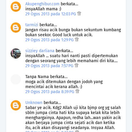
Akupenghibur.com
berkata…
insyaAllah mama :)
29 Ogos 2013 pada 12:03 PG
tarmizi
berkata…
Jangan risau acik bunga bukan sekuntum kumbang
bukan seekor. Good luck untuk acik.
29 Ogos 2013 pada 1:29 PG
sizziey darliana
berkata…
insyaAllah ... suatu hari nanti pasti dipertemukan
dengan seorang yang lebih memahami diri kita....
29 Ogos 2013 pada 7:57 PG
Tanpa Nama berkata…
moga acik ditemukan dengan jodoh yang
mencintai acik kerana allah. :)
29 Ogos 2013 pada 8:39 PG
Unknown
berkata…
Sabar ye acik. Kdg2 Allah uji kita bjmp org yg salah
sblm jumpa cinta hati kita supaya kelak kita lebih
menghargainya. Apapun, redha lah...wan yakin acik
akan berjaya jumpa cinta sejati acik dan ketika
itu, acik akan disayangi seadanya. Insyaa Allah.