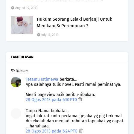
August 19, 2013
Hukum Seorang Lelaki Berjanji Untuk
Menikahi Si Perempuan ?
July 11, 2013
CATAT ULASAN
50 Ulasan
Tetamu Istimewa
berkata…
Apa salahnya tulis novel. Pasti ramai peminatnya.
Mesti pageview acik beribu-ribukan.
28 Ogos 2013 pada 6:10 PTG
Tanpa Nama berkata…
ingat lak kat cinta pertama , jejaka yg plg terkenal
di sekolah dan menjadi rebutan tapi akak yg dapat
... hahahaaa
28 Ogos 2013 pada 6:24 PTG