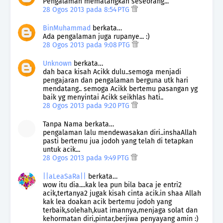
Pengalaman mematangkan seseorang...
28 Ogos 2013 pada 8:54 PTG
BinMuhammad
berkata…
Ada pengalaman juga rupanye... :)
28 Ogos 2013 pada 9:08 PTG
Unknown
berkata…
dah baca kisah Acikk dulu..semoga menjadi
pengajaran dan pengalaman berguna utk hari
mendatang.. semoga Acikk bertemu pasangan yg
baik yg menyintai Acikk seikhlas hati..
28 Ogos 2013 pada 9:20 PTG
Tanpa Nama berkata…
pengalaman lalu mendewasakan diri..inshaAllah
pasti bertemu jua jodoh yang telah di tetapkan
untuk acik...
28 Ogos 2013 pada 9:49 PTG
||aLeaSaRa||
berkata…
wow itu dia....kak lea pun bila baca je entri2
acik,tertanya2 jugak kisah cinta acik.in shaa Allah
kak lea doakan acik bertemu jodoh yang
terbaik,solehah,kuat imannya,menjaga solat dan
kehormatan diri,pintar,berjiwa penyayang amin :)