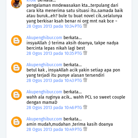
krole
berkata…
pengalaman mndewasakan kta...terpulang dari
cara kita menerima satu situasi itu..samada baik
atau buruk...eh? bule tu buat novel cik..selalunya
yang berkisar ksah benar ni org mnt nak bce ~
28 Ogos 2013 pada 10:34 PTG
Akupenghibur.com
berkata…
insyaAllah :) terima aksih doanya, takpe nadya
bercinta lepas nikah lagi best
28 Ogos 2013 pada 10:35 PTG
Akupenghibur.com
berkata…
betul kak , insyaAllah acik yakin setiap apa pon
yang terjadi itu punye alasan tersendiri
28 Ogos 2013 pada 10:43 PTG
Akupenghibur.com
berkata…
wahh ala ruginya acik... wahh PCL so sweet couple
dengan mamaD
28 Ogos 2013 pada 10:46 PTG
Akupenghibur.com
berkata…
amin mudah,mudahan ,terima kasih doanya
28 Ogos 2013 pada 10:49 PTG