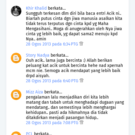
Khir Khalid
berkata…
Sungguh terkesan dlm diri bila baca entri Acik ni..
Biarlah putus cinta dgn jiwa manusia asalkan kita
tidak terus terputus dgn cinta kpd yg Maha
Mengasihani.. Moga di anugerahkan oleh Nya jiwa
cinta yg lebih baik, yg dapat sama2 menuju kpd
Nya.. amin
28 Ogos 2013 pada 6:34 PTG
Story Nadya
berkata…
Ouh acik.. lama juga bercinta :) Allah berikan
peluang kat acik untuk bercinta hehe nad xpernah
mcm nie. Semoga acik mendapat yang lebih baik
drpd aisyah.
28 Ogos 2013 pada 6:40 PTG
Mizz Aiza
berkata…
pengalaman lalu menjadikan diri kita lebih
matang dan tabah untuk menghadapi dugaan yang
mendatang.. dan semestinya lebih menghargai
kehidupan.. pasti ada hikmahnya dia tidak
ditakdirkan menjadi pasangan hidup..
28 Ogos 2013 pada 7:08 PTG
PCL
berkata…