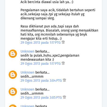
Acik bercinta diawal usia lah ya.. :)
Pengalaman saya acik, tidaklah bertahun seperti
acik..sekejap saja..tpi yg sekejap itulah yg
dikenang sampai skrg.
Rasa dikhianat pun ada..tapi saya dah
memaafkannya. Biasalah, orang yang menyakitkan
hati kita, org mcmnilah sebenarnya yg bnyk
mengajar kita erti hidup.. :)
29 Ogos 2013 pada 1:17 PTG
Unknown
berkata…
sedih la pulak..huhu..xpe2,pengalaman
mendewasakan kita :)
29 Ogos 2013 pada 1:17 PTG
Unknown
berkata…
sedih....urmmm
29 Ogos 2013 pada 3:04 PTG
Unknown
berkata…
sedih....urmmm
29 Ogos 2013 pada 3:05 PTG
Unknown
berkata…