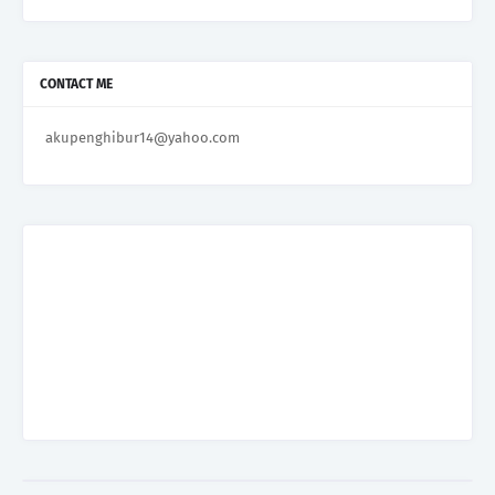
CONTACT ME
akupenghibur14@yahoo.com