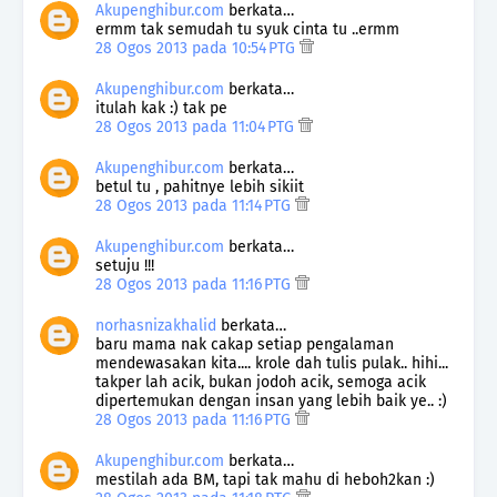
Akupenghibur.com
berkata…
ermm tak semudah tu syuk cinta tu ..ermm
28 Ogos 2013 pada 10:54 PTG
Akupenghibur.com
berkata…
itulah kak :) tak pe
28 Ogos 2013 pada 11:04 PTG
Akupenghibur.com
berkata…
betul tu , pahitnye lebih sikiit
28 Ogos 2013 pada 11:14 PTG
Akupenghibur.com
berkata…
setuju !!!
28 Ogos 2013 pada 11:16 PTG
norhasnizakhalid
berkata…
baru mama nak cakap setiap pengalaman
mendewasakan kita.... krole dah tulis pulak.. hihi...
takper lah acik, bukan jodoh acik, semoga acik
dipertemukan dengan insan yang lebih baik ye.. :)
28 Ogos 2013 pada 11:16 PTG
Akupenghibur.com
berkata…
mestilah ada BM, tapi tak mahu di heboh2kan :)