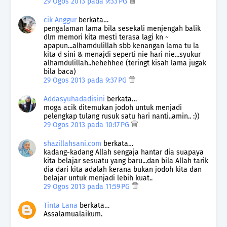
29 Ogos 2013 pada 9:33 PG
cik Anggur
berkata…
pengalaman lama bila sesekali menjengah balik
dlm memori kita mesti terasa lagi kn ~
apapun...alhamdulillah sbb kenangan lama tu la
kita d sini & menajdi seperti nie hari nie...syukur
alhamdulillah..hehehhee (teringt kisah lama jugak
bila baca)
29 Ogos 2013 pada 9:37 PG
Addasyuhadadisini
berkata…
moga acik ditemukan jodoh untuk menjadi
pelengkap tulang rusuk satu hari nanti..amin.. :))
29 Ogos 2013 pada 10:17 PG
shazillahsani.com
berkata…
kadang-kadang Allah sengaja hantar dia suapaya
kita belajar sesuatu yang baru...dan bila Allah tarik
dia dari kita adalah kerana bukan jodoh kita dan
belajar untuk menjadi lebih kuat..
29 Ogos 2013 pada 11:59 PG
Tinta Lana
berkata…
Assalamualaikum.