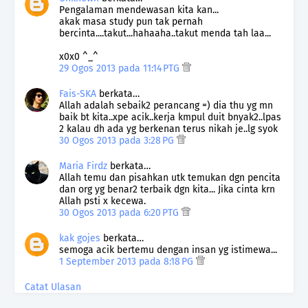
Pengalaman mendewasan kita kan...
akak masa study pun tak pernah
bercinta....takut...hahaaha..takut menda tah laa...
x0x0 ^_^
29 Ogos 2013 pada 11:14 PTG
Fais-SKA
berkata…
Allah adalah sebaik2 perancang =) dia thu yg mn
baik bt kita..xpe acik..kerja kmpul duit bnyak2..lpas
2 kalau dh ada yg berkenan terus nikah je..lg syok
30 Ogos 2013 pada 3:28 PG
Maria Firdz
berkata…
Allah temu dan pisahkan utk temukan dgn pencita
dan org yg benar2 terbaik dgn kita... Jika cinta krn
Allah psti x kecewa.
30 Ogos 2013 pada 6:20 PTG
kak gojes
berkata…
semoga acik bertemu dengan insan yg istimewa...
1 September 2013 pada 8:18 PG
Catat Ulasan