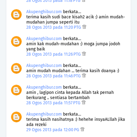
28 Ogos 2013 pada 11:18 PTG
Akupenghibur.com
berkata…
terima kasih sudi bace kisah2 acik :) amin mudah-
mudahan jumpa seperti itu
28 Ogos 2013 pada 11:20 PTG
Akupenghibur.com
berkata…
amin kak mudah-mudahan :) moga jumpa jodoh
yang baik
28 Ogos 2013 pada 11:26 PTG
Akupenghibur.com
berkata…
amin mudah mudahan ... terima kasih doanya :)
28 Ogos 2013 pada 11:46 PTG
Akupenghibur.com
berkata…
amin , lagipon cinta kepada Allah tak pernah
berkurang .. sentiasa bertambah
28 Ogos 2013 pada 11:57 PTG
Akupenghibur.com
berkata…
terima kasih nasihatnya :) hehehe insyaALllah jika
ada rezeki
29 Ogos 2013 pada 12:00 PG