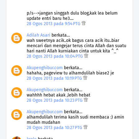
p/s-->jangan singgah dulu blog,kak lea belum
update entri baru he3....
28 Ogos 2013 pada 9:54 PTG
Adilah Asari
berkata…
wah sweetnya acik..ok bagus cara acik itu..biar
mencari dan mengejar terus cinta Allah dan suatu
hari nanti Allah kurniakan cinta untuk kita ^_^
28 Ogos 2013 pada 10:04 PTG
Akupenghibur.com
berkata…
hahaha, pageview tu alhamdulilah biase2 je
28 Ogos 2013 pada 10:19 PTG
Akupenghibur.com
berkata…
wahhhh hebat akak ,lebih hebat
28 Ogos 2013 pada 10:23 PTG
Akupenghibur.com
berkata…
alhamdulilah terima kasih sudi membaca :) amin
mudah mudahan
28 Ogos 2013 pada 10:27 PTG