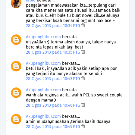
krole
berkata…
pengalaman mndewasakan kta...terpulang dari
cara kita menerima satu situasi itu..samada baik
atau buruk...eh? bule tu buat novel cik..selalunya
yang berkisar ksah benar ni org mnt nak bce ~
28 Ogos 2013 pada 10:34 PTG
Akupenghibur.com
berkata…
insyaAllah :) terima aksih doanya, takpe nadya
bercinta lepas nikah lagi best
28 Ogos 2013 pada 10:35 PTG
Akupenghibur.com
berkata…
betul kak , insyaAllah acik yakin setiap apa pon
yang terjadi itu punye alasan tersendiri
28 Ogos 2013 pada 10:43 PTG
Akupenghibur.com
berkata…
wahh ala ruginya acik... wahh PCL so sweet couple
dengan mamaD
28 Ogos 2013 pada 10:46 PTG
Akupenghibur.com
berkata…
amin mudah,mudahan ,terima kasih doanya
28 Ogos 2013 pada 10:49 PTG