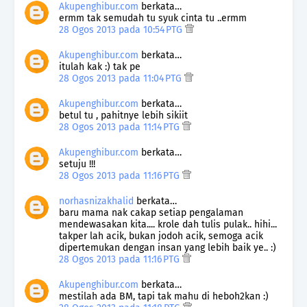
Akupenghibur.com
berkata…
ermm tak semudah tu syuk cinta tu ..ermm
28 Ogos 2013 pada 10:54 PTG
Akupenghibur.com
berkata…
itulah kak :) tak pe
28 Ogos 2013 pada 11:04 PTG
Akupenghibur.com
berkata…
betul tu , pahitnye lebih sikiit
28 Ogos 2013 pada 11:14 PTG
Akupenghibur.com
berkata…
setuju !!!
28 Ogos 2013 pada 11:16 PTG
norhasnizakhalid
berkata…
baru mama nak cakap setiap pengalaman
mendewasakan kita.... krole dah tulis pulak.. hihi...
takper lah acik, bukan jodoh acik, semoga acik
dipertemukan dengan insan yang lebih baik ye.. :)
28 Ogos 2013 pada 11:16 PTG
Akupenghibur.com
berkata…
mestilah ada BM, tapi tak mahu di heboh2kan :)