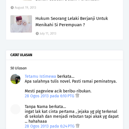
August 19, 2013
Hukum Seorang Lelaki Berjanji Untuk
Menikahi Si Perempuan ?
July 11, 2013
CATAT ULASAN
50 Ulasan
Tetamu Istimewa
berkata…
Apa salahnya tulis novel. Pasti ramai peminatnya.
Mesti pageview acik beribu-ribukan.
28 Ogos 2013 pada 6:10 PTG
Tanpa Nama berkata…
ingat lak kat cinta pertama , jejaka yg plg terkenal
di sekolah dan menjadi rebutan tapi akak yg dapat
... hahahaaa
28 Ogos 2013 pada 6:24 PTG