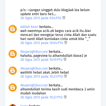
p/s-->jangan singgah dulu blog,kak lea belum
update entri baru he3....
28 Ogos 2013 pada 9:54 PTG
Adilah Asari
berkata…
wah sweetnya acik..ok bagus cara acik itu..biar
mencari dan mengejar terus cinta Allah dan suatu
hari nanti Allah kurniakan cinta untuk kita ^_^
28 Ogos 2013 pada 10:04 PTG
Akupenghibur.com
berkata…
hahaha, pageview tu alhamdulilah biase2 je
28 Ogos 2013 pada 10:19 PTG
Akupenghibur.com
berkata…
wahhhh hebat akak ,lebih hebat
28 Ogos 2013 pada 10:23 PTG
Akupenghibur.com
berkata…
alhamdulilah terima kasih sudi membaca :) amin
mudah mudahan
28 Ogos 2013 pada 10:27 PTG