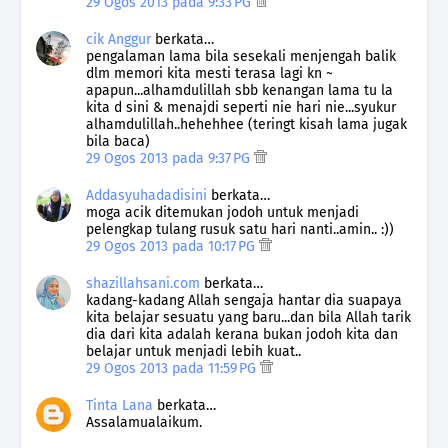
29 Ogos 2013 pada 9:33 PG
cik Anggur
berkata…
pengalaman lama bila sesekali menjengah balik
dlm memori kita mesti terasa lagi kn ~
apapun...alhamdulillah sbb kenangan lama tu la
kita d sini & menajdi seperti nie hari nie...syukur
alhamdulillah..hehehhee (teringt kisah lama jugak
bila baca)
29 Ogos 2013 pada 9:37 PG
Addasyuhadadisini
berkata…
moga acik ditemukan jodoh untuk menjadi
pelengkap tulang rusuk satu hari nanti..amin.. :))
29 Ogos 2013 pada 10:17 PG
shazillahsani.com
berkata…
kadang-kadang Allah sengaja hantar dia suapaya
kita belajar sesuatu yang baru...dan bila Allah tarik
dia dari kita adalah kerana bukan jodoh kita dan
belajar untuk menjadi lebih kuat..
29 Ogos 2013 pada 11:59 PG
Tinta Lana
berkata…
Assalamualaikum.