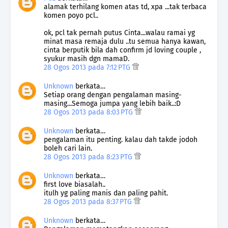
alamak terhilang komen atas td, xpa ...tak terbaca
komen poyo pcl..
ok, pcl tak pernah putus Cinta...walau ramai yg
minat masa remaja dulu ..tu semua hanya kawan,
cinta berputik bila dah confirm jd loving couple ,
syukur masih dgn mamaD.
28 Ogos 2013 pada 7:12 PTG
Unknown
berkata…
Setiap orang dengan pengalaman masing-
masing...Semoga jumpa yang lebih baik..:D
28 Ogos 2013 pada 8:03 PTG
Unknown
berkata…
pengalaman itu penting. kalau dah takde jodoh
boleh cari lain.
28 Ogos 2013 pada 8:23 PTG
Unknown
berkata…
first love biasalah..
itulh yg paling manis dan paling pahit.
28 Ogos 2013 pada 8:37 PTG
Unknown
berkata…