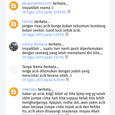
Akupenghibur.com
berkata…
insyaAllah mama :)
29 Ogos 2013 pada 12:03 PG
tarmizi
berkata…
Jangan risau acik bunga bukan sekuntum kumbang
bukan seekor. Good luck untuk acik.
29 Ogos 2013 pada 1:29 PG
sizziey darliana
berkata…
insyaAllah ... suatu hari nanti pasti dipertemukan
dengan seorang yang lebih memahami diri kita....
29 Ogos 2013 pada 7:57 PG
Tanpa Nama berkata…
moga acik ditemukan dengan jodoh yang
mencintai acik kerana allah. :)
29 Ogos 2013 pada 8:39 PG
Unknown
berkata…
Sabar ye acik. Kdg2 Allah uji kita bjmp org yg salah
sblm jumpa cinta hati kita supaya kelak kita lebih
menghargainya. Apapun, redha lah...wan yakin acik
akan berjaya jumpa cinta sejati acik dan ketika
itu, acik akan disayangi seadanya. Insyaa Allah.