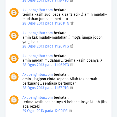
28 Ogos 2013 pada 11:18 PTG
Akupenghibur.com
berkata…
terima kasih sudi bace kisah2 acik :) amin mudah-
mudahan jumpa seperti itu
28 Ogos 2013 pada 11:20 PTG
Akupenghibur.com
berkata…
amin kak mudah-mudahan :) moga jumpa jodoh
yang baik
28 Ogos 2013 pada 11:26 PTG
Akupenghibur.com
berkata…
amin mudah mudahan ... terima kasih doanya :)
28 Ogos 2013 pada 11:46 PTG
Akupenghibur.com
berkata…
amin , lagipon cinta kepada Allah tak pernah
berkurang .. sentiasa bertambah
28 Ogos 2013 pada 11:57 PTG
Akupenghibur.com
berkata…
terima kasih nasihatnya :) hehehe insyaALllah jika
ada rezeki
29 Ogos 2013 pada 12:00 PG