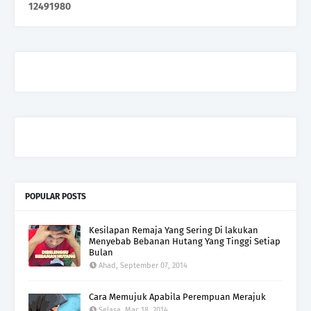
1
2
4
9
1
9
8
0
POPULAR POSTS
Kesilapan Remaja Yang Sering Di lakukan
Menyebab Bebanan Hutang Yang Tinggi Setiap
Bulan
Ahad, September 07, 2014
Cara Memujuk Apabila Perempuan Merajuk
Selasa, Mac 18, 2014