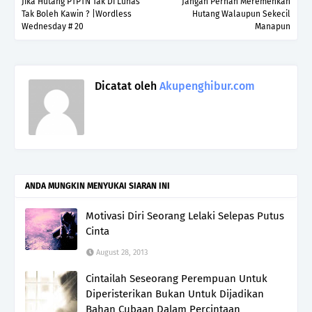
Jika Hutang PTPTN Tak Di Lunas
Jangan Pernah Meremehkan
Tak Boleh Kawin ? |Wordless
Hutang Walaupun Sekecil
Wednesday # 20
Manapun
Dicatat oleh
Akupenghibur.com
ANDA MUNGKIN MENYUKAI SIARAN INI
Motivasi Diri Seorang Lelaki Selepas Putus
Cinta
August 28, 2013
Cintailah Seseorang Perempuan Untuk
Diperisterikan Bukan Untuk Dijadikan
Bahan Cubaan Dalam Percintaan