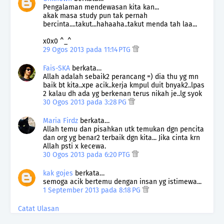
Pengalaman mendewasan kita kan...
akak masa study pun tak pernah
bercinta....takut...hahaaha..takut menda tah laa...
x0x0 ^_^
29 Ogos 2013 pada 11:14 PTG
Fais-SKA
berkata…
Allah adalah sebaik2 perancang =) dia thu yg mn
baik bt kita..xpe acik..kerja kmpul duit bnyak2..lpas
2 kalau dh ada yg berkenan terus nikah je..lg syok
30 Ogos 2013 pada 3:28 PG
Maria Firdz
berkata…
Allah temu dan pisahkan utk temukan dgn pencita
dan org yg benar2 terbaik dgn kita... Jika cinta krn
Allah psti x kecewa.
30 Ogos 2013 pada 6:20 PTG
kak gojes
berkata…
semoga acik bertemu dengan insan yg istimewa...
1 September 2013 pada 8:18 PG
Catat Ulasan