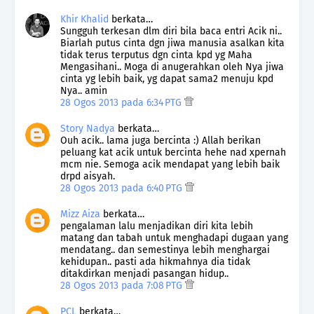
Khir Khalid
berkata…
Sungguh terkesan dlm diri bila baca entri Acik ni..
Biarlah putus cinta dgn jiwa manusia asalkan kita
tidak terus terputus dgn cinta kpd yg Maha
Mengasihani.. Moga di anugerahkan oleh Nya jiwa
cinta yg lebih baik, yg dapat sama2 menuju kpd
Nya.. amin
28 Ogos 2013 pada 6:34 PTG
Story Nadya
berkata…
Ouh acik.. lama juga bercinta :) Allah berikan
peluang kat acik untuk bercinta hehe nad xpernah
mcm nie. Semoga acik mendapat yang lebih baik
drpd aisyah.
28 Ogos 2013 pada 6:40 PTG
Mizz Aiza
berkata…
pengalaman lalu menjadikan diri kita lebih
matang dan tabah untuk menghadapi dugaan yang
mendatang.. dan semestinya lebih menghargai
kehidupan.. pasti ada hikmahnya dia tidak
ditakdirkan menjadi pasangan hidup..
28 Ogos 2013 pada 7:08 PTG
PCL
berkata…