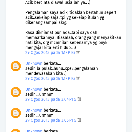
Acik bercinta diawal usia lah ya.. :)
Pengalaman saya acik, tidaklah bertahun seperti
acik..sekejap saja..tpi yg sekejap itulah yg
dikenang sampai skrg.
Rasa dikhianat pun ada..tapi saya dah
memaafkannya. Biasalah, orang yang menyakitkan
hati kita, org mcmnilah sebenarnya yg bnyk
mengajar kita erti hidup.. :)
29 Ogos 2013 pada 1:17 PTG
Unknown
berkata…
sedih la pulak..huhu..xpe2,pengalaman
mendewasakan kita :)
29 Ogos 2013 pada 1:17 PTG
Unknown
berkata…
sedih....urmmm
29 Ogos 2013 pada 3:04 PTG
Unknown
berkata…
sedih....urmmm
29 Ogos 2013 pada 3:05 PTG
Unknown
berkata…