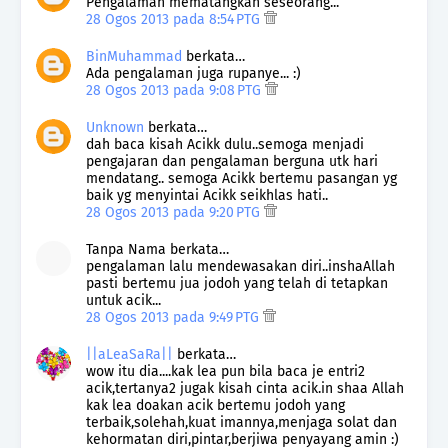
Pengalaman mematangkan seseorang...
28 Ogos 2013 pada 8:54 PTG
BinMuhammad
berkata…
Ada pengalaman juga rupanye... :)
28 Ogos 2013 pada 9:08 PTG
Unknown
berkata…
dah baca kisah Acikk dulu..semoga menjadi
pengajaran dan pengalaman berguna utk hari
mendatang.. semoga Acikk bertemu pasangan yg
baik yg menyintai Acikk seikhlas hati..
28 Ogos 2013 pada 9:20 PTG
Tanpa Nama berkata…
pengalaman lalu mendewasakan diri..inshaAllah
pasti bertemu jua jodoh yang telah di tetapkan
untuk acik...
28 Ogos 2013 pada 9:49 PTG
||aLeaSaRa||
berkata…
wow itu dia....kak lea pun bila baca je entri2
acik,tertanya2 jugak kisah cinta acik.in shaa Allah
kak lea doakan acik bertemu jodoh yang
terbaik,solehah,kuat imannya,menjaga solat dan
kehormatan diri,pintar,berjiwa penyayang amin :)