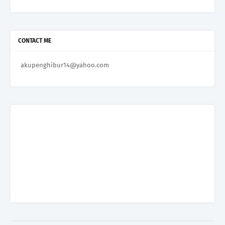
CONTACT ME
akupenghibur14@yahoo.com