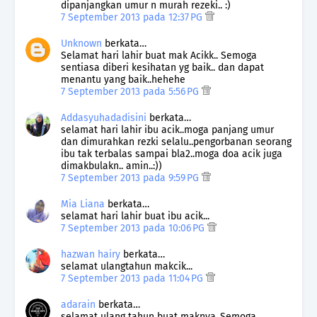
dipanjangkan umur n murah rezeki.. :)
7 September 2013 pada 12:37 PG
Unknown
berkata…
Selamat hari lahir buat mak Acikk.. Semoga
sentiasa diberi kesihatan yg baik.. dan dapat
menantu yang baik..hehehe
7 September 2013 pada 5:56 PG
Addasyuhadadisini
berkata…
selamat hari lahir ibu acik..moga panjang umur
dan dimurahkan rezki selalu..pengorbanan seorang
ibu tak terbalas sampai bla2..moga doa acik juga
dimakbulakn.. amin..:))
7 September 2013 pada 9:59 PG
Mia Liana
berkata…
selamat hari lahir buat ibu acik...
7 September 2013 pada 10:06 PG
hazwan hairy
berkata…
selamat ulangtahun makcik...
7 September 2013 pada 11:04 PG
adarain
berkata…
selamat ulang tahun buat maknya..Semoga