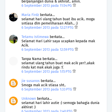
berpanjangan dunia & akhirat.. amin.
6 September 2013 pada 11:54 PG
Maria Firdz
berkata…
selamat hari ulang tahun buat ibu acik.. moga
sntiasa dlm pemeliharaan Allah... :)
6 September 2013 pada 12:27 PTG
Tetamu Istimewa
berkata…
Selamat Hari Lahir saya ucapkan kepada mak
Acik.
6 September 2013 pada 12:59 PTG
Tanpa Nama berkata…
selamat ulang tahun buat mak acik yer?..akak
rindu kat mak akak juga :'(
6 September 2013 pada 1:15 PTG
jie susanos
berkata…
Smoga mak acik stiasa sht..
6 September 2013 pada 1:33 PTG
Unknown
berkata…
selamat hari lahir autie :) semoga bahagia dunia
akhirat :)
6 September 2013 pada 2:40 PTG