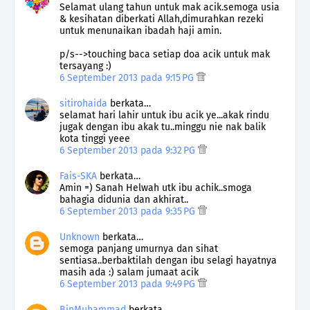
Selamat ulang tahun untuk mak acik.semoga usia
& kesihatan diberkati Allah,dimurahkan rezeki
untuk menunaikan ibadah haji amin.
p/s-->touching baca setiap doa acik untuk mak
tersayang :)
6 September 2013 pada 9:15 PG
sitirohaida
berkata…
selamat hari lahir untuk ibu acik ye...akak rindu
jugak dengan ibu akak tu..minggu nie nak balik
kota tinggi yeee
6 September 2013 pada 9:32 PG
Fais-SKA
berkata…
Amin =) Sanah Helwah utk ibu achik..smoga
bahagia didunia dan akhirat..
6 September 2013 pada 9:35 PG
Unknown
berkata…
semoga panjang umurnya dan sihat
sentiasa..berbaktilah dengan ibu selagi hayatnya
masih ada :) salam jumaat acik
6 September 2013 pada 9:49 PG
BinMuhammad
berkata…