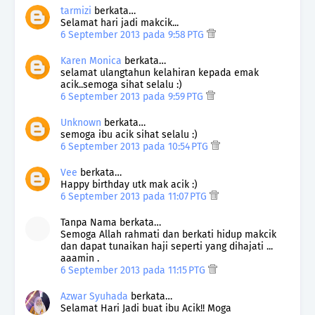
tarmizi
berkata…
Selamat hari jadi makcik...
6 September 2013 pada 9:58 PTG
Karen Monica
berkata…
selamat ulangtahun kelahiran kepada emak
acik..semoga sihat selalu :)
6 September 2013 pada 9:59 PTG
Unknown
berkata…
semoga ibu acik sihat selalu :)
6 September 2013 pada 10:54 PTG
Vee
berkata…
Happy birthday utk mak acik :)
6 September 2013 pada 11:07 PTG
Tanpa Nama berkata…
Semoga Allah rahmati dan berkati hidup makcik
dan dapat tunaikan haji seperti yang dihajati ...
aaamin .
6 September 2013 pada 11:15 PTG
Azwar Syuhada
berkata…
Selamat Hari Jadi buat ibu Acik!! Moga