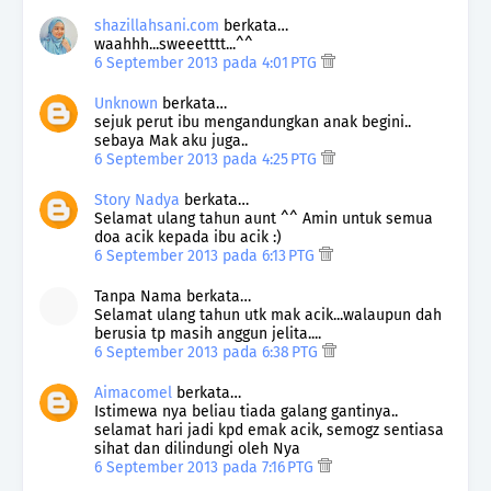
shazillahsani.com
berkata…
waahhh...sweeetttt...^^
6 September 2013 pada 4:01 PTG
Unknown
berkata…
sejuk perut ibu mengandungkan anak begini..
sebaya Mak aku juga..
6 September 2013 pada 4:25 PTG
Story Nadya
berkata…
Selamat ulang tahun aunt ^^ Amin untuk semua
doa acik kepada ibu acik :)
6 September 2013 pada 6:13 PTG
Tanpa Nama berkata…
Selamat ulang tahun utk mak acik...walaupun dah
berusia tp masih anggun jelita....
6 September 2013 pada 6:38 PTG
Aimacomel
berkata…
Istimewa nya beliau tiada galang gantinya..
selamat hari jadi kpd emak acik, semogz sentiasa
sihat dan dilindungi oleh Nya
6 September 2013 pada 7:16 PTG