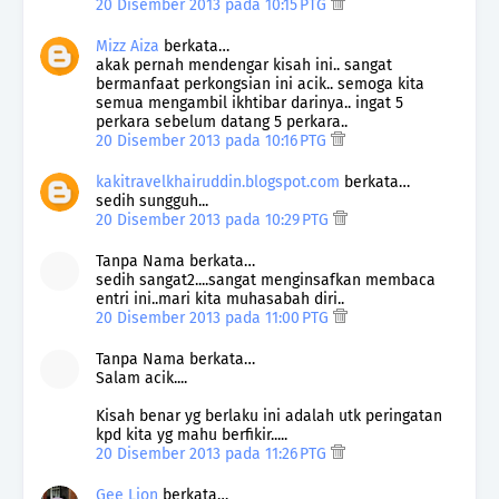
20 Disember 2013 pada 10:15 PTG
Mizz Aiza
berkata…
akak pernah mendengar kisah ini.. sangat
bermanfaat perkongsian ini acik.. semoga kita
semua mengambil ikhtibar darinya.. ingat 5
perkara sebelum datang 5 perkara..
20 Disember 2013 pada 10:16 PTG
kakitravelkhairuddin.blogspot.com
berkata…
sedih sungguh...
20 Disember 2013 pada 10:29 PTG
Tanpa Nama berkata…
sedih sangat2....sangat menginsafkan membaca
entri ini..mari kita muhasabah diri..
20 Disember 2013 pada 11:00 PTG
Tanpa Nama berkata…
Salam acik....
Kisah benar yg berlaku ini adalah utk peringatan
kpd kita yg mahu berfikir.....
20 Disember 2013 pada 11:26 PTG
Gee Lion
berkata…