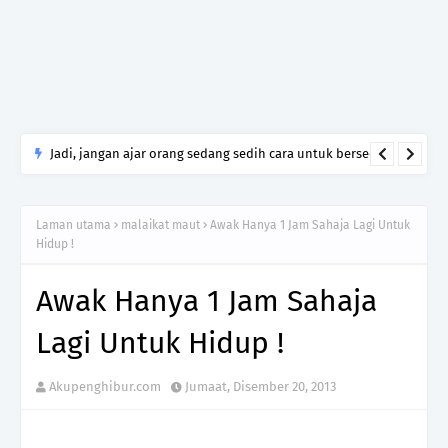
Jadi, jangan ajar orang sedang sedih cara untuk bersedih.
Cukuplah jadi manusia yang tahu menghormati luka yang
tidak kamu lalui.
Laman utama
malaikat maut
Awak Hanya 1 Jam Sahaja Lagi Untuk
Hidup !
Awak Hanya 1 Jam Sahaja
Lagi Untuk Hidup !
Akupenghibur.com
Jumaat, Disember 20, 2013