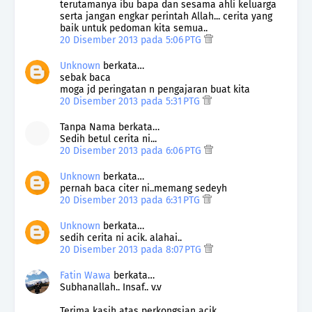
terutamanya ibu bapa dan sesama ahli keluarga
serta jangan engkar perintah Allah... cerita yang
baik untuk pedoman kita semua..
20 Disember 2013 pada 5:06 PTG
Unknown
berkata…
sebak baca
moga jd peringatan n pengajaran buat kita
20 Disember 2013 pada 5:31 PTG
Tanpa Nama berkata…
Sedih betul cerita ni...
20 Disember 2013 pada 6:06 PTG
Unknown
berkata…
pernah baca citer ni..memang sedeyh
20 Disember 2013 pada 6:31 PTG
Unknown
berkata…
sedih cerita ni acik. alahai..
20 Disember 2013 pada 8:07 PTG
Fatin Wawa
berkata…
Subhanallah.. Insaf.. v.v
Terima kasih atas perkongsian acik..