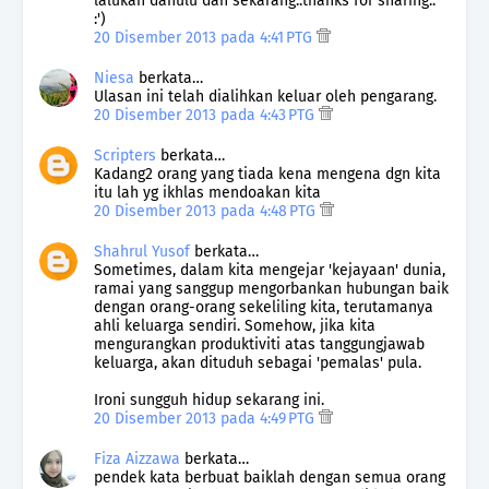
lalukan dahulu dan sekarang..thanks for sharing..
:')
20 Disember 2013 pada 4:41 PTG
Niesa
berkata…
Ulasan ini telah dialihkan keluar oleh pengarang.
20 Disember 2013 pada 4:43 PTG
Scripters
berkata…
Kadang2 orang yang tiada kena mengena dgn kita
itu lah yg ikhlas mendoakan kita
20 Disember 2013 pada 4:48 PTG
Shahrul Yusof
berkata…
Sometimes, dalam kita mengejar 'kejayaan' dunia,
ramai yang sanggup mengorbankan hubungan baik
dengan orang-orang sekeliling kita, terutamanya
ahli keluarga sendiri. Somehow, jika kita
mengurangkan produktiviti atas tanggungjawab
keluarga, akan dituduh sebagai 'pemalas' pula.
Ironi sungguh hidup sekarang ini.
20 Disember 2013 pada 4:49 PTG
Fiza Aizzawa
berkata…
pendek kata berbuat baiklah dengan semua orang