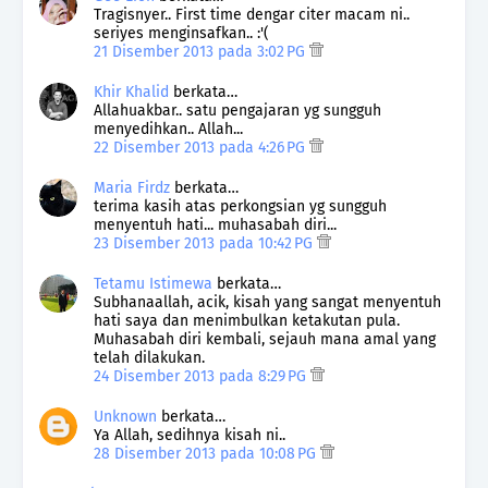
Tragisnyer.. First time dengar citer macam ni..
seriyes menginsafkan.. :'(
21 Disember 2013 pada 3:02 PG
Khir Khalid
berkata…
Allahuakbar.. satu pengajaran yg sungguh
menyedihkan.. Allah...
22 Disember 2013 pada 4:26 PG
Maria Firdz
berkata…
terima kasih atas perkongsian yg sungguh
menyentuh hati... muhasabah diri...
23 Disember 2013 pada 10:42 PG
Tetamu Istimewa
berkata…
Subhanaallah, acik, kisah yang sangat menyentuh
hati saya dan menimbulkan ketakutan pula.
Muhasabah diri kembali, sejauh mana amal yang
telah dilakukan.
24 Disember 2013 pada 8:29 PG
Unknown
berkata…
Ya Allah, sedihnya kisah ni..
28 Disember 2013 pada 10:08 PG