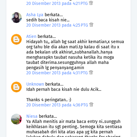
20 Disember 2013 pada 4:21 PTG
Asha Lya
berkata…
sedih baca kisah nie...
20 Disember 2013 pada 4:25 PTG
Atien
berkata…
Hidayah tu,, allah bg saat akhir kematian,x semua
org tahu ble dia akan mati.tp kalau di saat itu x
ada bekalan utk akhirat,,subhanallah..hanya
mengharapkn taubat nasuha ketika itu moga
taubat diterima.sesungguhnya allah maha
pengasih lg penyanyang.amin
20 Disember 2013 pada 4:31 PTG
Unknown
berkata…
Idah pernah baca kisah nie dulu Acik...
Thanks 4 peringatan.. :)
20 Disember 2013 pada 4:36 PTG
Niesa
berkata…
Ya Allah menitis air mata baca entry ni..sungguh
keikhlasan itu sgt penting.. Semoga kita sentiasa
muhasabah diri kita atas apa yg kita pernah