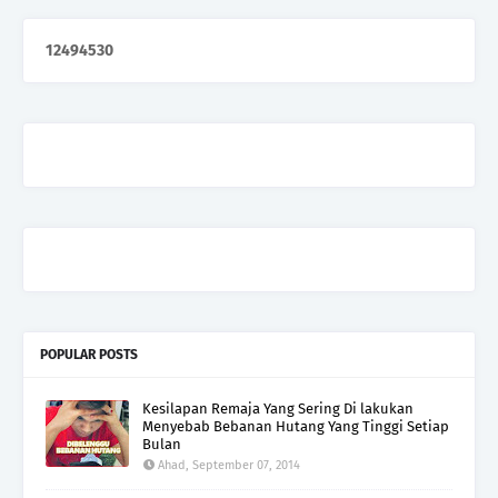
1
2
4
9
4
5
3
0
POPULAR POSTS
Kesilapan Remaja Yang Sering Di lakukan
Menyebab Bebanan Hutang Yang Tinggi Setiap
Bulan
Ahad, September 07, 2014