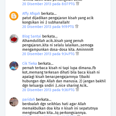
20 Disember 2013 pada 8:07 PTG
Affy Afiqah
berkata…
patut dijadikan pengajaran kisah yang acik
kongsikan ini :) subhanallah!
20 Disember 2013 pada 9:19 PTG
Blog Santai
berkata…
Alhamdulillah acik..kisah yang penuh
pengajaran..kita ni selalu lalaikan...semoga
mengampunkan dosa-dosa kita. Aminnnn!!!
20 Disember 2013 pada 9:34 PTG
Cik Tieka
berkata…
pernah terbaca kisah ni tapi lupa dimana..fb
kot..memang terkesan dihati bila baca kisah ni
apalagi kisah benar.pengajarnnya 1)baiki
hubungan dgn Allah dan manusia. 2) jangan bakhil
dgn keluarga sndiri :)..nice sharing Acik..
20 Disember 2013 pada 9:36 PTG
paridah
berkata…
berdoalah dgn seikhlas hati agar Allah
memakbulkan doa kita n kisah ini sepatutnya
menginsafkan kita...tq perkongsiannya.