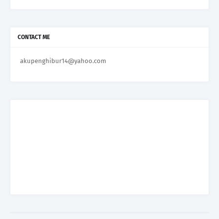
CONTACT ME
akupenghibur14@yahoo.com