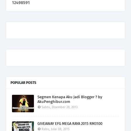
1
2
4
9
8
5
9
1
POPULAR POSTS
Segmen Kenapa Aku Jadi Blogger ? by
AkuPenghibur.com
Sabtu, Disember 28, 2013
GIVEAWAY EFG MEGA RAYA 2015 RM3100
Rabu, Julai 08, 2015