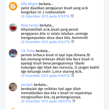
Affy Afiqah
berkata…
patut dijadikan pengajaran kisah yang acik
kongsikan ini :) subhanallah!
20 Disember 2013 pada 9:19 PTG
Blog Santai
berkata…
Alhamdulillah acik..kisah yang penuh
pengajaran..kita ni selalu lalaikan...semoga
mengampunkan dosa-dosa kita. Aminnnn!!!
20 Disember 2013 pada 9:34 PTG
Cik Tieka
berkata…
pernah terbaca kisah ni tapi lupa dimana..fb
kot..memang terkesan dihati bila baca kisah ni
apalagi kisah benar.pengajarnnya 1)baiki
hubungan dgn Allah dan manusia. 2) jangan bakhil
dgn keluarga sndiri :)..nice sharing Acik..
20 Disember 2013 pada 9:36 PTG
paridah
berkata…
berdoalah dgn seikhlas hati agar Allah
memakbulkan doa kita n kisah ini sepatutnya
menginsafkan kita...tq perkongsiannya.
20 Disember 2013 pada 10:15 PTG