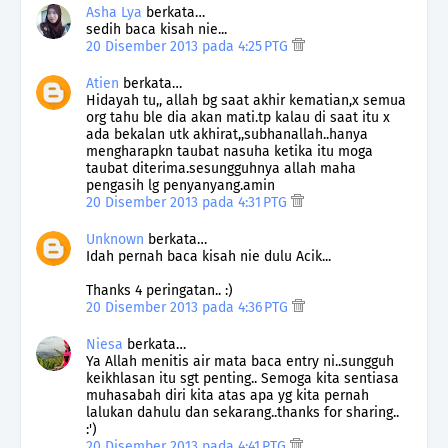
Asha Lya
berkata…
sedih baca kisah nie...
20 Disember 2013 pada 4:25 PTG
Atien
berkata…
Hidayah tu,, allah bg saat akhir kematian,x semua
org tahu ble dia akan mati.tp kalau di saat itu x
ada bekalan utk akhirat,,subhanallah..hanya
mengharapkn taubat nasuha ketika itu moga
taubat diterima.sesungguhnya allah maha
pengasih lg penyanyang.amin
20 Disember 2013 pada 4:31 PTG
Unknown
berkata…
Idah pernah baca kisah nie dulu Acik...
Thanks 4 peringatan.. :)
20 Disember 2013 pada 4:36 PTG
Niesa
berkata…
Ya Allah menitis air mata baca entry ni..sungguh
keikhlasan itu sgt penting.. Semoga kita sentiasa
muhasabah diri kita atas apa yg kita pernah
lalukan dahulu dan sekarang..thanks for sharing..
:')
20 Disember 2013 pada 4:41 PTG