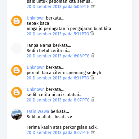
baik untuk pedoman kita semua..
20 Disember 2013 pada 5:06 PTG
Unknown
berkata…
sebak baca
moga jd peringatan n pengajaran buat kita
20 Disember 2013 pada 5:31 PTG
Tanpa Nama berkata…
Sedih betul cerita ni...
20 Disember 2013 pada 6:06 PTG
Unknown
berkata…
pernah baca citer ni..memang sedeyh
20 Disember 2013 pada 6:31 PTG
Unknown
berkata…
sedih cerita ni acik. alahai..
20 Disember 2013 pada 8:07 PTG
Fatin Wawa
berkata…
Subhanallah.. Insaf.. v.v
Terima kasih atas perkongsian acik..
20 Disember 2013 pada 8:07 PTG