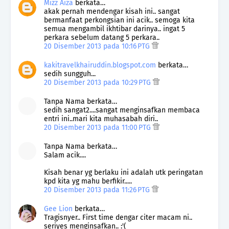
Mizz Aiza
berkata…
akak pernah mendengar kisah ini.. sangat
bermanfaat perkongsian ini acik.. semoga kita
semua mengambil ikhtibar darinya.. ingat 5
perkara sebelum datang 5 perkara..
20 Disember 2013 pada 10:16 PTG
kakitravelkhairuddin.blogspot.com
berkata…
sedih sungguh...
20 Disember 2013 pada 10:29 PTG
Tanpa Nama berkata…
sedih sangat2....sangat menginsafkan membaca
entri ini..mari kita muhasabah diri..
20 Disember 2013 pada 11:00 PTG
Tanpa Nama berkata…
Salam acik....
Kisah benar yg berlaku ini adalah utk peringatan
kpd kita yg mahu berfikir.....
20 Disember 2013 pada 11:26 PTG
Gee Lion
berkata…
Tragisnyer.. First time dengar citer macam ni..
seriyes menginsafkan.. :'(