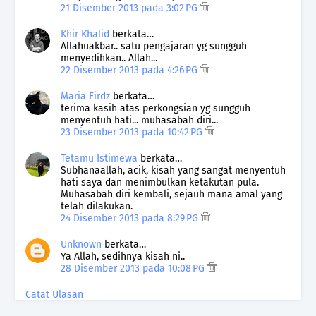
21 Disember 2013 pada 3:02 PG
Khir Khalid
berkata…
Allahuakbar.. satu pengajaran yg sungguh
menyedihkan.. Allah...
22 Disember 2013 pada 4:26 PG
Maria Firdz
berkata…
terima kasih atas perkongsian yg sungguh
menyentuh hati... muhasabah diri...
23 Disember 2013 pada 10:42 PG
Tetamu Istimewa
berkata…
Subhanaallah, acik, kisah yang sangat menyentuh
hati saya dan menimbulkan ketakutan pula.
Muhasabah diri kembali, sejauh mana amal yang
telah dilakukan.
24 Disember 2013 pada 8:29 PG
Unknown
berkata…
Ya Allah, sedihnya kisah ni..
28 Disember 2013 pada 10:08 PG
Catat Ulasan