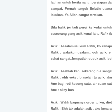
latihan untuk berita nanti, persiapan d
sampai. Pernah tengok Belutin utama
lakukan. Ya Allah sangat tertekan.
Bila balik jer tadi pergi ke kedai u
seseorang yang acik kenal iaitu Rafik 
Acik : Assalamualikum Rafik, ko kenapa
Rafik : walaikumusalam.. ooh acik, e
sehat sangat.Jemputlah duduk acik, bol
Acik : Aaahlah kan, sekarang nie sanga
Rafik : ohh yeke , biaselah tu acik, 
Ane bagi roti kosong satu, air suam sat
Ane : okey bos
Acik : Wahh bagusnya order tu ker, die
Rafik : Ehh tak adalah acik , aku kena s