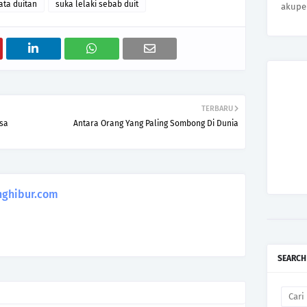
ta duitan
suka lelaki sebab duit
akupe
TERBARU
gsa
Antara Orang Yang Paling Sombong Di Dunia
ghibur.com
SEARCH