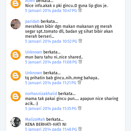
Atien
berkata…
Nice info.akak x pki gincu.:D guna lip glos je.
5 Januari 2014 pada 10:47 PG
paridah
berkata…
merahkan bibir dgn makan makanan yg merah
segar spt..tomato dll, badan yg sihat bibir akan
merah berseri...
5 Januari 2014 pada 10:52 PG
Unknown
berkata…
mun baru tahu ni..nice shared..
5 Januari 2014 pada 11:08 PG
Unknown
berkata…
tq prihatin bab gincu..nih..mmg bahaya..
5 Januari 2014 pada 11:21 PG
norhasnizakhalid
berkata…
mama tak pakai gincu pun..... apapun nice sharing
acik.. :)
5 Januari 2014 pada 11:35 PG
MalizaMah
berkata…
KENA BERHATI-HATI NI
5 Januari 2014 pada 11:48 PG