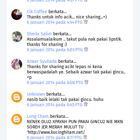
6 Januari 2014 pada 4:07 PTG
Cik Coffee
berkata…
Thanks untuk info acik... nice sharing...=)
6 Januari 2014 pada 4:44 PTG
Sheila Salim
berkata…
Assalamualaikum .. takut pula nak pakai lipstik.
thanks for sharing :)
6 Januari 2014 pada 6:03 PTG
Azwar Syuhada
berkata…
Thanks for sharing acik! lepas ni kena
berwaspadalah ye. Sebaik azwar tak pakai gincu..
=p
6 Januari 2014 pada 6:08 PTG
Unknown
berkata…
nasib baik lelaki tak pakai gincu. huhu
6 Januari 2014 pada 6:45 PTG
Long Cham
berkata…
NENEK DLU2 XPAYAH PUN PAKAI GINCU2 NIE MKN
SOREH JER MERAH MULUT TU
'http://www.kucinghitam.net/
6 Januari 2014 pada 8:17 PTG