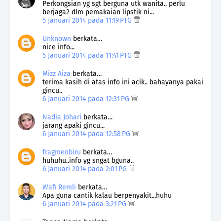
Perkongsian yg sgt berguna utk wanita.. perlu
berjaga2 dlm pemakaian lipstik ni...
5 Januari 2014 pada 11:19 PTG
Unknown
berkata…
nice info...
5 Januari 2014 pada 11:41 PTG
Mizz Aiza
berkata…
terima kasih di atas info ini acik.. bahayanya pakai
gincu..
6 Januari 2014 pada 12:31 PG
Nadia Johari
berkata…
jarang apaki gincu...
6 Januari 2014 pada 12:58 PG
fragmenbiru
berkata…
huhuhu..info yg sngat bguna..
6 Januari 2014 pada 2:01 PG
Wafi Remli
berkata…
Apa guna cantik kalau berpenyakit...huhu
6 Januari 2014 pada 3:21 PG