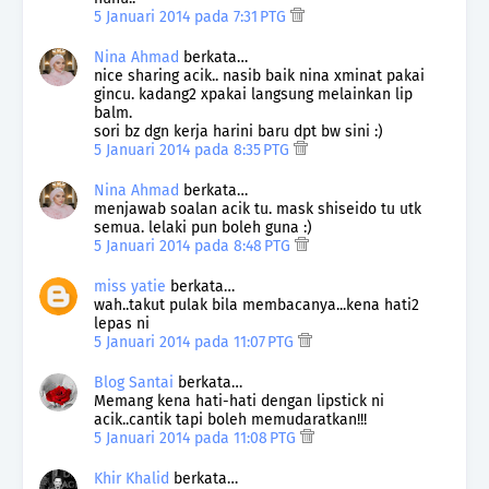
5 Januari 2014 pada 7:31 PTG
Nina Ahmad
berkata…
nice sharing acik.. nasib baik nina xminat pakai
gincu. kadang2 xpakai langsung melainkan lip
balm.
sori bz dgn kerja harini baru dpt bw sini :)
5 Januari 2014 pada 8:35 PTG
Nina Ahmad
berkata…
menjawab soalan acik tu. mask shiseido tu utk
semua. lelaki pun boleh guna :)
5 Januari 2014 pada 8:48 PTG
miss yatie
berkata…
wah..takut pulak bila membacanya...kena hati2
lepas ni
5 Januari 2014 pada 11:07 PTG
Blog Santai
berkata…
Memang kena hati-hati dengan lipstick ni
acik..cantik tapi boleh memudaratkan!!!
5 Januari 2014 pada 11:08 PTG
Khir Khalid
berkata…