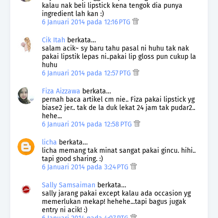
kalau nak beli lipstick kena tengok dia punya
ingredient lah kan :)
6 Januari 2014 pada 12:16 PTG
Cik Itah
berkata…
salam acik~ sy baru tahu pasal ni huhu tak nak
pakai lipstik lepas ni..pakai lip gloss pun cukup la
huhu
6 Januari 2014 pada 12:57 PTG
Fiza Aizzawa
berkata…
pernah baca artikel cm nie.. Fiza pakai lipstick yg
biase2 jer.. tak de la duk lekat 24 jam tak pudar2..
hehe...
6 Januari 2014 pada 12:58 PTG
licha
berkata…
licha memang tak minat sangat pakai gincu. hihi..
tapi good sharing. :)
6 Januari 2014 pada 3:24 PTG
Sally Samsaiman
berkata…
sally jarang pakai except kalau ada occasion yg
memerlukan mekap! hehehe...tapi bagus jugak
entry ni acik! :)