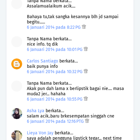
Tanpa Nama berkata…
Assalamualaikum acik....
Bahaya tu,tak sangka kesannya blh jd sampai
begitu......
6 Januari 2014 pada 8:22 PG
Tanpa Nama berkata…
nice info. tq dik
6 Januari 2014 pada 10:01 PG
Carlos Santiago
berkata…
baik punya info
6 Januari 2014 pada 10:32 PG
Tanpa Nama berkata…
Akak pun dah lama x berlipstik bagai nie.... masa
muda2 jer... hahaha
6 Januari 2014 pada 10:55 PG
Asha Lya
berkata…
salam acik..baru brkesempatan singgah cne
6 Januari 2014 pada 12:16 PTG
Lieya Von Jay
berkata…
saya adalah pengguna lipstick tegar... next time