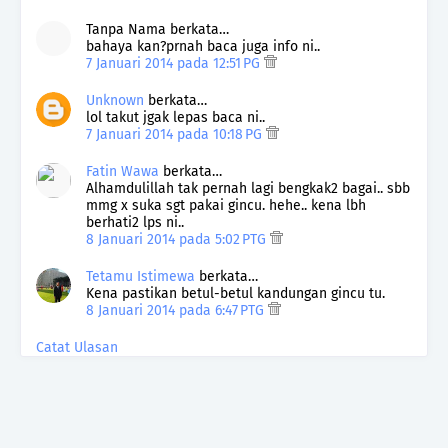
Tanpa Nama berkata…
bahaya kan?prnah baca juga info ni..
7 Januari 2014 pada 12:51 PG
Unknown
berkata…
lol takut jgak lepas baca ni..
7 Januari 2014 pada 10:18 PG
Fatin Wawa
berkata…
Alhamdulillah tak pernah lagi bengkak2 bagai.. sbb
mmg x suka sgt pakai gincu. hehe.. kena lbh
berhati2 lps ni..
8 Januari 2014 pada 5:02 PTG
Tetamu Istimewa
berkata…
Kena pastikan betul-betul kandungan gincu tu.
8 Januari 2014 pada 6:47 PTG
Catat Ulasan