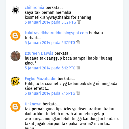
chihiromia
berkata…
saya tak pernah memakai
kosmetik..anyway,thanks for sharing
5 Januari 2014 pada 3:32 PTG
kakitravelkhairuddin.blogspot.com
berkata…
terbaik....
5 Januari 2014 pada 4:17 PTG
Dzureen Darwis
berkata…
huaaaa tak sanggup baca sampai habis *buang
gincu*
5 Januari 2014 pada 5:12 PTG
Engku Muzahadin
berkata…
Fuhh, tu la cosmetic yg belambak skrg ni mmg ada
side effetct...
5 Januari 2014 pada 7:16 PTG
Unknown
berkata…
tak pernah guna lipsticks yg disenaraikan.. kalau
ikut artikel tu lebih merah atau lebih gelap
warnanya, mungkin lebih tinggi kandungan lead. er,
takut jugak biarpun tak pakai warna2 mcm tu..
huhu..