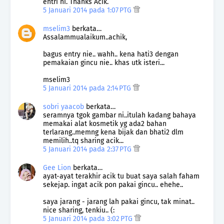
entri ni. Thanks Acik.
5 Januari 2014 pada 1:07 PTG
mselim3
berkata…
Assalammualaikum..achik,
bagus entry nie.. wahh.. kena hati3 dengan
pemakaian gincu nie.. khas utk isteri...
mselim3
5 Januari 2014 pada 2:14 PTG
sobri yaacob
berkata…
seramnya tgok gambar ni..itulah kadang bahaya
memakai alat kosmetik yg ada2 bahan
terlarang..memng kena bijak dan bhati2 dlm
memilih..tq sharing acik...
5 Januari 2014 pada 2:37 PTG
Gee Lion
berkata…
ayat-ayat terakhir acik tu buat saya salah faham
sekejap. ingat acik pon pakai gincu.. ehehe..
saya jarang - jarang lah pakai gincu, tak minat..
nice sharing, tenkiu.. (:
5 Januari 2014 pada 3:02 PTG