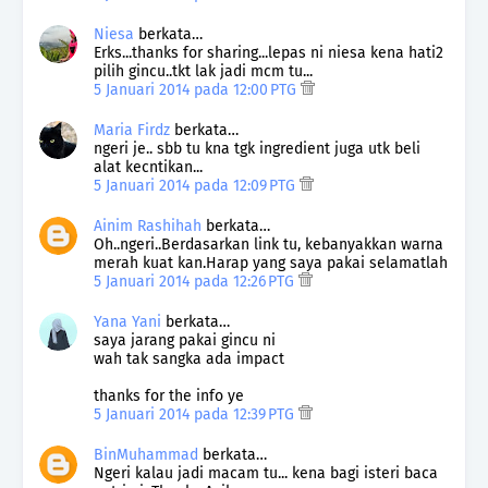
Niesa
berkata…
Erks...thanks for sharing...lepas ni niesa kena hati2
pilih gincu..tkt lak jadi mcm tu...
5 Januari 2014 pada 12:00 PTG
Maria Firdz
berkata…
ngeri je.. sbb tu kna tgk ingredient juga utk beli
alat kecntikan...
5 Januari 2014 pada 12:09 PTG
Ainim Rashihah
berkata…
Oh..ngeri..Berdasarkan link tu, kebanyakkan warna
merah kuat kan.Harap yang saya pakai selamatlah
5 Januari 2014 pada 12:26 PTG
Yana Yani
berkata…
saya jarang pakai gincu ni
wah tak sangka ada impact
thanks for the info ye
5 Januari 2014 pada 12:39 PTG
BinMuhammad
berkata…
Ngeri kalau jadi macam tu... kena bagi isteri baca