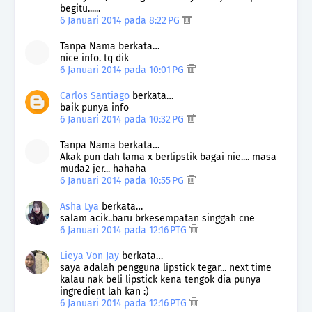
begitu......
6 Januari 2014 pada 8:22 PG
Tanpa Nama berkata…
nice info. tq dik
6 Januari 2014 pada 10:01 PG
Carlos Santiago
berkata…
baik punya info
6 Januari 2014 pada 10:32 PG
Tanpa Nama berkata…
Akak pun dah lama x berlipstik bagai nie.... masa
muda2 jer... hahaha
6 Januari 2014 pada 10:55 PG
Asha Lya
berkata…
salam acik..baru brkesempatan singgah cne
6 Januari 2014 pada 12:16 PTG
Lieya Von Jay
berkata…
saya adalah pengguna lipstick tegar... next time
kalau nak beli lipstick kena tengok dia punya
ingredient lah kan :)
6 Januari 2014 pada 12:16 PTG