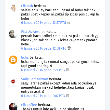
Cik Itah
berkata…
salam acik~ sy baru tahu pasal ni huhu tak nak
pakai lipstik lepas ni..pakai lip gloss pun cukup la
huhu
6 Januari 2014 pada 12:57 PTG
Fiza Aizzawa
berkata…
pernah baca artikel cm nie.. Fiza pakai lipstick yg
biase2 jer.. tak de la duk lekat 24 jam tak pudar2..
hehe...
6 Januari 2014 pada 12:58 PTG
licha
berkata…
licha memang tak minat sangat pakai gincu. hihi..
tapi good sharing. :)
6 Januari 2014 pada 3:24 PTG
Sally Samsaiman
berkata…
sally jarang pakai except kalau ada occasion yg
memerlukan mekap! hehehe...tapi bagus jugak
entry ni acik! :)
6 Januari 2014 pada 4:07 PTG
Cik Coffee
berkata…
Thanks untuk info acik... nice sharing...=)