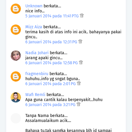
Unknown
berkata…
nice info...
5 Januari 2014 pada 11:41 PTG
Mizz Aiza
berkata…
terima kasih di atas info ini acik.. bahayanya pakai
gincu..
6 Januari 2014 pada 12:31 PG
Nadia Johari
berkata…
jarang apaki gincu...
6 Januari 2014 pada 12:58 PG
fragmenbiru
berkata…
huhuhu..info yg sngat bguna..
6 Januari 2014 pada 2:01 PG
Wafi Remli
berkata…
Apa guna cantik kalau berpenyakit...huhu
6 Januari 2014 pada 3:21 PG
Tanpa Nama berkata…
Assalamualaikum acik....
Bahaya tu,tak sangka kesannya blh jd sampai