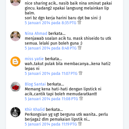
nice sharing acik.. nasib baik nina xminat pakai
gincu. kadang2 xpakai langsung melainkan lip
balm.
sori bz dgn kerja harini baru dpt bw sini :)
5 Januari 2014 pada 8:35 PTG
Nina Ahmad
berkata…
menjawab soalan acik tu. mask shiseido tu utk
semua. lelaki pun boleh guna :)
5 Januari 2014 pada 8:48 PTG
miss yatie
berkata…
wah..takut pulak bila membacanya...kena hati2
lepas ni
5 Januari 2014 pada 11:07 PTG
Blog Santai
berkata…
Memang kena hati-hati dengan lipstick ni
acik..cantik tapi boleh memudaratkan!!!
5 Januari 2014 pada 11:08 PTG
Khir Khalid
berkata…
Perkongsian yg sgt berguna utk wanita.. perlu
berjaga2 dlm pemakaian lipstik ni...
5 Januari 2014 pada 11:19 PTG