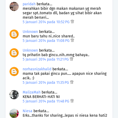
paridah
berkata…
merahkan bibir dgn makan makanan yg merah
segar spt..tomato dll, badan yg sihat bibir akan
merah berseri...
5 Januari 2014 pada 10:52 PG
Unknown
berkata…
mun baru tahu ni..nice shared..
5 Januari 2014 pada 11:08 PG
Unknown
berkata…
tq prihatin bab gincu..nih..mmg bahaya..
5 Januari 2014 pada 11:21 PG
norhasnizakhalid
berkata…
mama tak pakai gincu pun..... apapun nice sharing
acik.. :)
5 Januari 2014 pada 11:35 PG
MalizaMah
berkata…
KENA BERHATI-HATI NI
5 Januari 2014 pada 11:48 PG
Niesa
berkata…
Erks...thanks for sharing...lepas ni niesa kena hati2