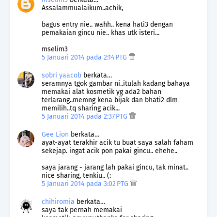
Assalammualaikum..achik,
bagus entry nie.. wahh.. kena hati3 dengan
pemakaian gincu nie.. khas utk isteri...
mselim3
5 Januari 2014 pada 2:14 PTG
sobri yaacob
berkata…
seramnya tgok gambar ni..itulah kadang bahaya
memakai alat kosmetik yg ada2 bahan
terlarang..memng kena bijak dan bhati2 dlm
memilih..tq sharing acik...
5 Januari 2014 pada 2:37 PTG
Gee Lion
berkata…
ayat-ayat terakhir acik tu buat saya salah faham
sekejap. ingat acik pon pakai gincu.. ehehe..
saya jarang - jarang lah pakai gincu, tak minat..
nice sharing, tenkiu.. (:
5 Januari 2014 pada 3:02 PTG
chihiromia
berkata…
saya tak pernah memakai