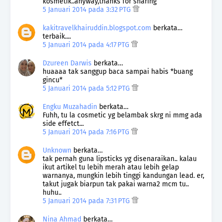
kosmetik..anyway,thanks for sharing
5 Januari 2014 pada 3:32 PTG
kakitravelkhairuddin.blogspot.com
berkata…
terbaik....
5 Januari 2014 pada 4:17 PTG
Dzureen Darwis
berkata…
huaaaa tak sanggup baca sampai habis *buang
gincu*
5 Januari 2014 pada 5:12 PTG
Engku Muzahadin
berkata…
Fuhh, tu la cosmetic yg belambak skrg ni mmg ada
side effetct...
5 Januari 2014 pada 7:16 PTG
Unknown
berkata…
tak pernah guna lipsticks yg disenaraikan.. kalau
ikut artikel tu lebih merah atau lebih gelap
warnanya, mungkin lebih tinggi kandungan lead. er,
takut jugak biarpun tak pakai warna2 mcm tu..
huhu..
5 Januari 2014 pada 7:31 PTG
Nina Ahmad
berkata…