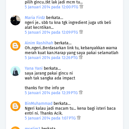
pilih gincu..tkt lak jadi mcm tu...
5 Januari 2014 pada 12:00 PTG
Maria Firdz
berkata…
ngeri je.. sbb tu kna tgk ingredient juga utk beli
alat kecntikan...
5 Januari 2014 pada 12:09 PTG
Ainim Rashihah
berkata…
Oh..ngeri..Berdasarkan link tu, kebanyakkan warna
merah kuat kan.Harap yang saya pakai selamatlah
5 Januari 2014 pada 12:26 PTG
Yana Yani
berkata…
saya jarang pakai gincu ni
wah tak sangka ada impact
thanks for the info ye
5 Januari 2014 pada 12:39 PTG
BinMuhammad
berkata…
Ngeri kalau jadi macam tu... kena bagi isteri baca
entri ni. Thanks Acik.
5 Januari 2014 pada 1:07 PTG
mselim3
berkata…