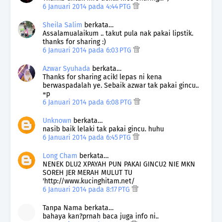
6 Januari 2014 pada 4:44 PTG
Sheila Salim
berkata…
Assalamualaikum .. takut pula nak pakai lipstik.
thanks for sharing :)
6 Januari 2014 pada 6:03 PTG
Azwar Syuhada
berkata…
Thanks for sharing acik! lepas ni kena
berwaspadalah ye. Sebaik azwar tak pakai gincu..
=p
6 Januari 2014 pada 6:08 PTG
Unknown
berkata…
nasib baik lelaki tak pakai gincu. huhu
6 Januari 2014 pada 6:45 PTG
Long Cham
berkata…
NENEK DLU2 XPAYAH PUN PAKAI GINCU2 NIE MKN
SOREH JER MERAH MULUT TU
'http://www.kucinghitam.net/
6 Januari 2014 pada 8:17 PTG
Tanpa Nama berkata…
bahaya kan?prnah baca juga info ni..