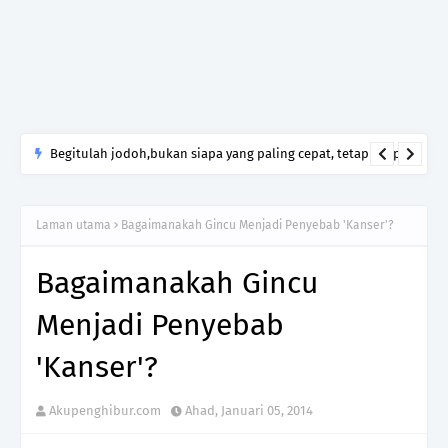
Begitulah jodoh,bukan siapa yang paling cepat, tetapi siapa
yang paling tepat.Jangan sesekali menerima seseorang hanya
kerana takut kesunyian,Jangan pula menikah hanya kerana
Laman utama
Bagaimanakah Gincu Menjadi Penyebab 'Kanser'?
ingin menutup mulut manusia
Bagaimanakah Gincu
Menjadi Penyebab
'Kanser'?
Akupenghibur.com
Ahad, Januari 05, 2014