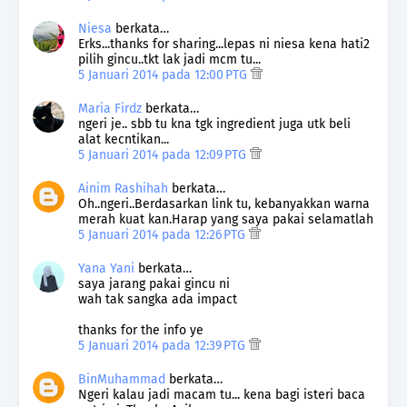
Niesa
berkata…
Erks...thanks for sharing...lepas ni niesa kena hati2
pilih gincu..tkt lak jadi mcm tu...
5 Januari 2014 pada 12:00 PTG
Maria Firdz
berkata…
ngeri je.. sbb tu kna tgk ingredient juga utk beli
alat kecntikan...
5 Januari 2014 pada 12:09 PTG
Ainim Rashihah
berkata…
Oh..ngeri..Berdasarkan link tu, kebanyakkan warna
merah kuat kan.Harap yang saya pakai selamatlah
5 Januari 2014 pada 12:26 PTG
Yana Yani
berkata…
saya jarang pakai gincu ni
wah tak sangka ada impact
thanks for the info ye
5 Januari 2014 pada 12:39 PTG
BinMuhammad
berkata…
Ngeri kalau jadi macam tu... kena bagi isteri baca