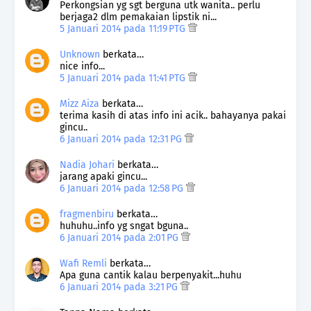
Perkongsian yg sgt berguna utk wanita.. perlu
berjaga2 dlm pemakaian lipstik ni...
5 Januari 2014 pada 11:19 PTG
Unknown
berkata…
nice info...
5 Januari 2014 pada 11:41 PTG
Mizz Aiza
berkata…
terima kasih di atas info ini acik.. bahayanya pakai
gincu..
6 Januari 2014 pada 12:31 PG
Nadia Johari
berkata…
jarang apaki gincu...
6 Januari 2014 pada 12:58 PG
fragmenbiru
berkata…
huhuhu..info yg sngat bguna..
6 Januari 2014 pada 2:01 PG
Wafi Remli
berkata…
Apa guna cantik kalau berpenyakit...huhu
6 Januari 2014 pada 3:21 PG