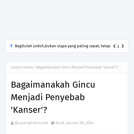
Begitulah jodoh,bukan siapa yang paling cepat, tetapi siapa
yang paling tepat.Jangan sesekali menerima seseorang hanya
kerana takut kesunyian,Jangan pula menikah hanya kerana
Laman utama
Bagaimanakah Gincu Menjadi Penyebab 'Kanser'?
ingin menutup mulut manusia
Bagaimanakah Gincu
Menjadi Penyebab
'Kanser'?
Akupenghibur.com
Ahad, Januari 05, 2014