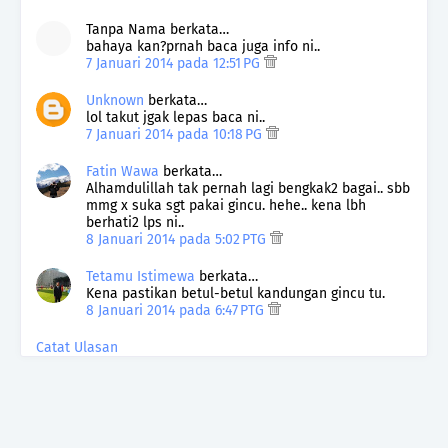
Tanpa Nama berkata…
bahaya kan?prnah baca juga info ni..
7 Januari 2014 pada 12:51 PG
Unknown
berkata…
lol takut jgak lepas baca ni..
7 Januari 2014 pada 10:18 PG
Fatin Wawa
berkata…
Alhamdulillah tak pernah lagi bengkak2 bagai.. sbb
mmg x suka sgt pakai gincu. hehe.. kena lbh
berhati2 lps ni..
8 Januari 2014 pada 5:02 PTG
Tetamu Istimewa
berkata…
Kena pastikan betul-betul kandungan gincu tu.
8 Januari 2014 pada 6:47 PTG
Catat Ulasan