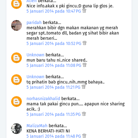
Atien
berkata…
Nice info.akak x pki gincu.:D guna lip glos je.
5 Januari 2014 pada 10:47 PG
paridah
berkata…
merahkan bibir dgn makan makanan yg merah
segar spt..tomato dll, badan yg sihat bibir akan
merah berseri...
5 Januari 2014 pada 10:52 PG
Unknown
berkata…
mun baru tahu ni..nice shared..
5 Januari 2014 pada 11:08 PG
Unknown
berkata…
tq prihatin bab gincu..nih..mmg bahaya..
5 Januari 2014 pada 11:21 PG
norhasnizakhalid
berkata…
mama tak pakai gincu pun..... apapun nice sharing
acik.. :)
5 Januari 2014 pada 11:35 PG
MalizaMah
berkata…
KENA BERHATI-HATI NI
5 Januari 2014 pada 11:48 PG