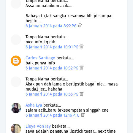
Tanpa Nama berkata…
Assalamualaikum acik....
Bahaya tu,tak sangka kesannya blh jd sampai
begitu......
6 Januari 2014 pada 8:22 PG
Tanpa Nama berkata…
nice info. tq dik
6 Januari 2014 pada 10:01 PG
Carlos Santiago
berkata…
baik punya info
6 Januari 2014 pada 10:32 PG
Tanpa Nama berkata…
Akak pun dah lama x berlipstik bagai nie.... masa
muda2 jer... hahaha
6 Januari 2014 pada 10:55 PG
Asha Lya
berkata…
salam acik..baru brkesempatan singgah cne
6 Januari 2014 pada 12:16 PTG
Lieya Von Jay
berkata…
saya adalah pengguna lipstick tegar... next time