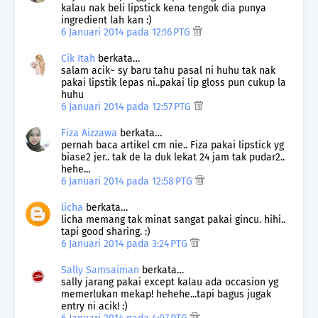
kalau nak beli lipstick kena tengok dia punya
ingredient lah kan :)
6 Januari 2014 pada 12:16 PTG
Cik Itah
berkata…
salam acik~ sy baru tahu pasal ni huhu tak nak
pakai lipstik lepas ni..pakai lip gloss pun cukup la
huhu
6 Januari 2014 pada 12:57 PTG
Fiza Aizzawa
berkata…
pernah baca artikel cm nie.. Fiza pakai lipstick yg
biase2 jer.. tak de la duk lekat 24 jam tak pudar2..
hehe...
6 Januari 2014 pada 12:58 PTG
licha
berkata…
licha memang tak minat sangat pakai gincu. hihi..
tapi good sharing. :)
6 Januari 2014 pada 3:24 PTG
Sally Samsaiman
berkata…
sally jarang pakai except kalau ada occasion yg
memerlukan mekap! hehehe...tapi bagus jugak
entry ni acik! :)