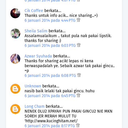
6 Januari 2014 pada 4:07 PTG
Cik Coffee
berkata…
Thanks untuk info acik... nice sharing...=)
6 Januari 2014 pada 4:44 PTG
Sheila Salim
berkata…
Assalamualaikum .. takut pula nak pakai lipstik.
thanks for sharing :)
6 Januari 2014 pada 6:03 PTG
Azwar Syuhada
berkata…
Thanks for sharing acik! lepas ni kena
berwaspadalah ye. Sebaik azwar tak pakai gincu..
=p
6 Januari 2014 pada 6:08 PTG
Unknown
berkata…
nasib baik lelaki tak pakai gincu. huhu
6 Januari 2014 pada 6:45 PTG
Long Cham
berkata…
NENEK DLU2 XPAYAH PUN PAKAI GINCU2 NIE MKN
SOREH JER MERAH MULUT TU
'http://www.kucinghitam.net/
6 Januari 2014 pada 8:17 PTG