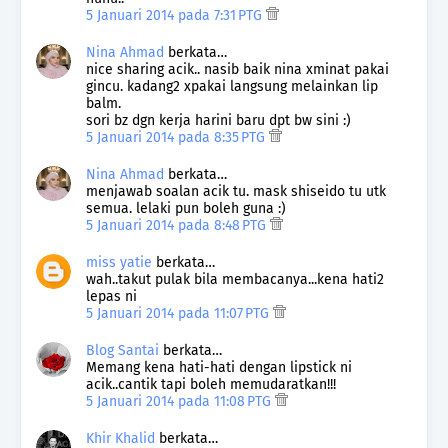
5 Januari 2014 pada 7:31 PTG
Nina Ahmad
berkata…
nice sharing acik.. nasib baik nina xminat pakai
gincu. kadang2 xpakai langsung melainkan lip
balm.
sori bz dgn kerja harini baru dpt bw sini :)
5 Januari 2014 pada 8:35 PTG
Nina Ahmad
berkata…
menjawab soalan acik tu. mask shiseido tu utk
semua. lelaki pun boleh guna :)
5 Januari 2014 pada 8:48 PTG
miss yatie
berkata…
wah..takut pulak bila membacanya...kena hati2
lepas ni
5 Januari 2014 pada 11:07 PTG
Blog Santai
berkata…
Memang kena hati-hati dengan lipstick ni
acik..cantik tapi boleh memudaratkan!!!
5 Januari 2014 pada 11:08 PTG
Khir Khalid
berkata…