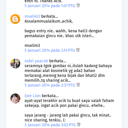
entri ni. Thanks Acik.
5 Januari 2014 pada 1:07 PTG
mselim3
berkata…
Assalammualaikum..achik,
bagus entry nie.. wahh.. kena hati3 dengan
pemakaian gincu nie.. khas utk isteri...
mselim3
5 Januari 2014 pada 2:14 PTG
sobri yaacob
berkata…
seramnya tgok gambar ni..itulah kadang bahaya
memakai alat kosmetik yg ada2 bahan
terlarang..memng kena bijak dan bhati2 dlm
memilih..tq sharing acik...
5 Januari 2014 pada 2:37 PTG
Gee Lion
berkata…
ayat-ayat terakhir acik tu buat saya salah faham
sekejap. ingat acik pon pakai gincu.. ehehe..
saya jarang - jarang lah pakai gincu, tak minat..
nice sharing, tenkiu.. (:
5 Januari 2014 pada 3:02 PTG