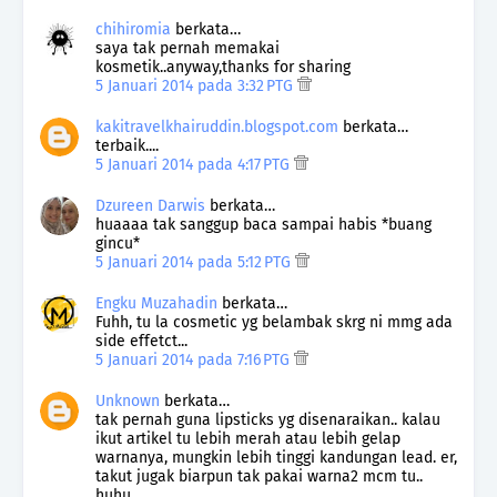
chihiromia
berkata…
saya tak pernah memakai
kosmetik..anyway,thanks for sharing
5 Januari 2014 pada 3:32 PTG
kakitravelkhairuddin.blogspot.com
berkata…
terbaik....
5 Januari 2014 pada 4:17 PTG
Dzureen Darwis
berkata…
huaaaa tak sanggup baca sampai habis *buang
gincu*
5 Januari 2014 pada 5:12 PTG
Engku Muzahadin
berkata…
Fuhh, tu la cosmetic yg belambak skrg ni mmg ada
side effetct...
5 Januari 2014 pada 7:16 PTG
Unknown
berkata…
tak pernah guna lipsticks yg disenaraikan.. kalau
ikut artikel tu lebih merah atau lebih gelap
warnanya, mungkin lebih tinggi kandungan lead. er,
takut jugak biarpun tak pakai warna2 mcm tu..
huhu..