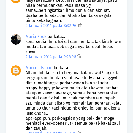
Insyaallah...jika betul niat dan nawaitunya, pasti
Allah permudahkan. Pada masa yg
sama...pertingkatkan ilmu dunia dan akhirat.
Usaha perlu ada...dan Allah akan buka segala
pintu kebahagiaan.
2 Januari 2014 pada 8:32 PG
Maria Firdz
berkata…
kena sedia ilmu, fizikal dan mental.. tak kira khwin
muda atau tua... sbb segalanya berubah lepas
khwin..
2 Januari 2014 pada 9:26 PG
Mariam Ismail
berkata…
Alhamdulillah..sb tu berguna kalau awal2 lagi kita
lengkapkan diri dan sentiasa study apa tanggjwb
dlm rumahtangga.perkahwinan bkn sekadar
happy-happy je.kawen muda atau kawen lambat
ataupun kawen average, semua kena persiapkan
mental dan fizikal.umur tak memberikan impak
sgt, minda dan sikap yg memainkan peranan.kalau
umur 30 thun tapi hidup nk enjoy je, pun tak kena
jugak.hehe..
apa-apa pun, perkongsian yang baik dan moga
menjadi eyes-opener utk semua bakal-bakal zauj
dan zaujah.