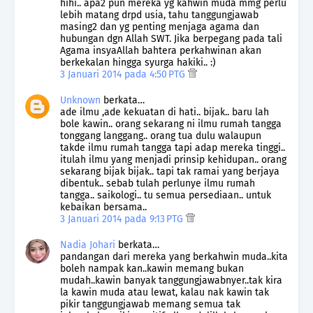
hihi.. apa2 pun mereka yg kahwin muda mmg perlu
lebih matang drpd usia, tahu tanggungjawab
masing2 dan yg penting menjaga agama dan
hubungan dgn Allah SWT. Jika berpegang pada tali
Agama insyaAllah bahtera perkahwinan akan
berkekalan hingga syurga hakiki.. :)
3 Januari 2014 pada 4:50 PTG
Unknown
berkata…
ade ilmu ,ade kekuatan di hati.. bijak.. baru lah
bole kawin.. orang sekarang ni ilmu rumah tangga
tonggang langgang.. orang tua dulu walaupun
takde ilmu rumah tangga tapi adap mereka tinggi..
itulah ilmu yang menjadi prinsip kehidupan.. orang
sekarang bijak bijak.. tapi tak ramai yang berjaya
dibentuk.. sebab tulah perlunye ilmu rumah
tangga.. saikologi.. tu semua persediaan.. untuk
kebaikan bersama..
3 Januari 2014 pada 9:13 PTG
Nadia Johari
berkata…
pandangan dari mereka yang berkahwin muda..kita
boleh nampak kan..kawin memang bukan
mudah..kawin banyak tanggungjawabnyer..tak kira
la kawin muda atau lewat, kalau nak kawin tak
pikir tanggungjawab memang semua tak