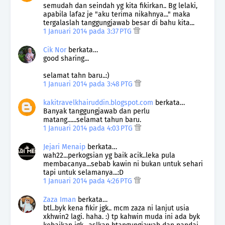
semudah dan seindah yg kita fikirkan.. Bg lelaki,
apabila lafaz je "aku terima nikahnya..." maka
tergalaslah tanggungjawab besar di bahu kita...
1 Januari 2014 pada 3:37 PTG
Cik Nor
berkata…
good sharing...
selamat tahn baru..:)
1 Januari 2014 pada 3:48 PTG
kakitravelkhairuddin.blogspot.com
berkata…
Banyak tanggungjawab dan perlu
matang......selamat tahun baru.
1 Januari 2014 pada 4:03 PTG
Jejari Menaip
berkata…
wah22...perkogsian yg baik acik..leka pula
membacanya...sebab kawin ni bukan untuk sehari
tapi untuk selamanya...:D
1 Januari 2014 pada 4:26 PTG
Zaza Iman
berkata…
btl..byk kena fikir jgk.. mcm zaza ni lanjut usia
xkhwin2 lagi. haha. :) tp kahwin muda ini ada byk