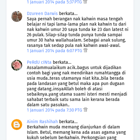
1 Januari 2014 pada 5:37 PTG
Dzureen Darwis
berkata…
Saya pernah berangan nak kahwin masa tengah
belajar ni tapi lama-lama plan nak kahwin tu dari
nak kahwin umur 20 saya tunda ke 23 dan latest ni
26 pulak. Silap-silap tunda punya tunda sampai
umur 30 haha wallahualam. Sebagai anak sulung,
rasanya tak sedap pula nak kahwin awal-awal.
1 Januari 2014 pada 6:07 PTG
PeRdU cINta
berkata…
Assalammualaikum acik..bagus untuk dijadikan
contoh bagi yang nak mendirikan rumahtangga di
usia muda..teras utamanya niat kita..bila berada
pada landasan yang betul maka apa pun dugaan
yang datang..insyaAllah boleh di atasi
sebaiknya..yang utama suami isteri mesti menjadi
sahabat terbaik satu sama lain kerana berada
dalam satu pasukan..
1 Januari 2014 pada 7:30 PTG
Ainim Rashihah
berkata…
Berkahwin muda memang dianjurkan di dalam
Islam. Betul, memang kena ada asas agama yang
kukuh sebelum berkahwin. Perkongsian yang