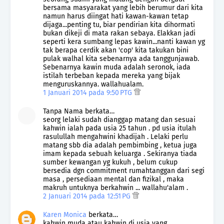
bersama masyarakat yang lebih berumur dari kita
namun harus diingat hati kawan-kawan tetap
dijaga...penting tu, biar pendirian kita dihormati
bukan dikeji di mata rakan sebaya. Elakkan jadi
seperti kera sumbang lepas kawin...nanti kawan yg
tak berapa cerdik akan 'cop' kita takukan bini
pulak walhal kita sebenarnya ada tanggunjawab.
Sebenarnya kawin muda adalah seronok, iada
istilah terbeban kepada mereka yang bijak
menguruskannya. wallahualam.
1 Januari 2014 pada 9:50 PTG
Tanpa Nama berkata…
seorg lelaki sudah dianggap matang dan sesuai
kahwin ialah pada usia 25 tahun . pd usia itulah
rasulullah mengahwini khadijah . Lelaki perlu
matang sbb dia adalah pembimbing , ketua juga
imam kepada sebuah keluarga . Sekiranya tiada
sumber kewangan yg kukuh , belum cukup
bersedia dgn commitment rumahtanggan dari segi
masa , persediaan mental dan fizikal , maka
makruh untuknya berkahwin ... wallahu'alam .
2 Januari 2014 pada 12:51 PG
Karen Monica
berkata…
kahwin muda atau kahwin di usia yang