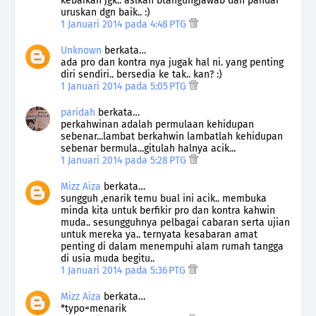
kebaikan jgk.. aslkan btangungjawab dan pandai
uruskan dgn baik.. :)
1 Januari 2014 pada 4:48 PTG
Unknown
berkata…
ada pro dan kontra nya jugak hal ni. yang penting
diri sendiri.. bersedia ke tak.. kan? :)
1 Januari 2014 pada 5:05 PTG
paridah
berkata…
perkahwinan adalah permulaan kehidupan
sebenar...lambat berkahwin lambatlah kehidupan
sebenar bermula...gitulah halnya acik...
1 Januari 2014 pada 5:28 PTG
Mizz Aiza
berkata…
sungguh ,enarik temu bual ini acik.. membuka
minda kita untuk berfikir pro dan kontra kahwin
muda.. sesungguhnya pelbagai cabaran serta ujian
untuk mereka ya.. ternyata kesabaran amat
penting di dalam menempuhi alam rumah tangga
di usia muda begitu..
1 Januari 2014 pada 5:36 PTG
Mizz Aiza
berkata…
*typo=menarik