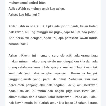
muhamamad amirul irfan.
Acik : Wahh comelnya anak kau azhar,
Azhar: kau bila lagi ?
Acik : Ishh in sha ALLAH jika ada jodoh nanti, kalau boleh
nak kawin hujung minggu ini jugak, tapi belum ada jodoh.
Ahh berkaitan dengan jodoh ini, apa perasaan kawin muda
seronok tak ?
Azhar : Kawin ini memang seronok acik, ada orang jaga
makan minum, ada orang selalu mengingatikan kita dan ada
orang selalu menemani kita apa jua keadaan. Tapi kawin tak
semudah yang aku sangka rupanya. Kawin ia banyak
tanggungjawab yang perlu di pikul. Sebelum aku nak
berceloteh panjang aku nak bagitahu acik, aku berkawin
pada usia aku 21 tahun dan begitu juga usia isteri aku,
alhamdulilah dah 3 tahun kami berkahwin. Pada aku kalau
nak kawin muda ini biarlah umur kita lepas 18 tahun kerana