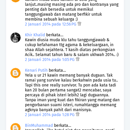
lanjut..masing masing ada pro dan kontranya yang
penting dah bersedia untuk memikul
tanggungjawab dan matang berfikir untuk
membina sebuah keluarga :)
2 Januari 2014 pada 12:56 PG
Khir Khalid
berkata…
Kawin diusia muda klu tahu tanggungjawab &
cukup kefahaman ttg agama & kekeluargaan, in
shaa Allah sejahtera. T kasih diatas perkongsian
Acik.. Selamat tahun baru & salam ukhwah 2014.. :)
2 Januari 2014 pada 1:05 PG
Kenari Putih
berkata…
Yela u ur 21 kawin memang banyak dugaan. Tak
ramai yang survive kalau berkahwin pada usia tu..
Tapi this one really survivor. Tu pon ada kata tadi
kan 20 bulan pertama sangat2 mencabar, saya
percaya di pihak isteri lebih2 lagi dugaannya.
Tanpa iman yang kuat dan fikiran yang matang dan
pengorbanan suami isteri, rumahtangga memang
agknya banyak pahit dari manisnya.
2 Januari 2014 pada 1:28 PG
BinMuhammad
berkata…