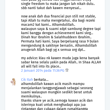
single freedom tu maka jangan lah nikah dulu..
sbb nanti takut dah kawen menyesal...
now anak dah dua financial pun still not stable,
tapi Allah tu maha mengetahui.. dia bagi rezeki
macam2 kat kami... Alhamdulillah..
walaupun saya & suami xdpt sambung degree tapi
kami bangga dengan achievement kami skrg...
Dinah Nur Ibrahim & Salahhuddeen Ibrahim..
Permata hati kami. Saya berpeluang rasa 9 bulan
mengandung & sakitnye bersalin.. Alhamdulillah
anugerah Allah bagi yg x semua org dpt...
my advice: klau nk kawen muda juga kena banyak
sabar kena selalu yakin pada Allah.. In Shaa ALLAH
all will fall into its place..
2 Januari 2014 pada 11:36 PG
Cik Itah
berkata…
alhamdulillah kawan acik masih mampu
menjalankan tanggungjawab sebagai seorang
suami walaupun mungkin sedikit berat untuk
memikulnya..
thanks share ye acik..semoga kawan acik dan
isterinya kuat untuk menghadapi apa jua
rintangan dan cubaan dalam rumahtangga