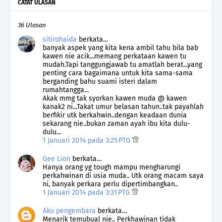
CATAT ULASAN
36 Ulasan
sitirohaida
berkata…
banyak aspek yang kita kena ambil tahu bila bab
kawen nie acik...memang perkataan kawen tu
mudah.Tapi tanggungjawab tu amatlah berat...yang
penting cara bagaimana untuk kita sama-sama
berganding bahu suami isteri dalam
rumahtangga...
Akak mmg tak syorkan kawen muda @ kawen
kanak2 ni...Takat umur belasan tahun..tak payahlah
berfikir utk berkahwin..dengan keadaan dunia
sekarang nie..bukan zaman ayah ibu kita dulu-
dulu...
1 Januari 2014 pada 3:25 PTG
Gee Lion
berkata…
Hanya orang yg tough mampu mengharungi
perkahwinan di usia muda.. Utk orang macam saya
ni, banyak perkara perlu dipertimbangkan..
1 Januari 2014 pada 3:31 PTG
Aku pengembara
berkata…
Menarik temubual nie.. Perkhawinan tidak