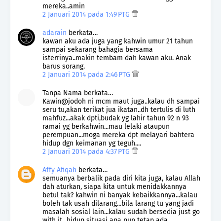
mereka..amin
2 Januari 2014 pada 1:49 PTG
adarain
berkata…
kawan aku ada juga yang kahwin umur 21 tahun
sampai sekarang bahagia bersama
isterrinya..makin tembam dah kawan aku. Anak
barus sorang.
2 Januari 2014 pada 2:46 PTG
Tanpa Nama berkata…
Kawin@jodoh ni mcm maut juga..kalau dh sampai
seru tu,akan terikat jua ikatan..dh tertulis di luth
mahfuz...akak dpti,budak yg lahir tahun 92 n 93
ramai yg berkahwin...mau lelaki ataupun
perempuan...moga mereka dpt melayari bahtera
hidup dgn keimanan yg teguh....
2 Januari 2014 pada 4:37 PTG
Affy Afiqah
berkata…
semuanya berbalik pada diri kita juga, kalau Allah
dah aturkan, siapa kita untuk menidakkannya
betul tak? kahwin ni banyak kebaikkannya...kalau
boleh tak usah dilarang...bila larang tu yang jadi
masalah sosial lain...kalau sudah bersedia just go
with it...hidup situasi apa pun tetap ada