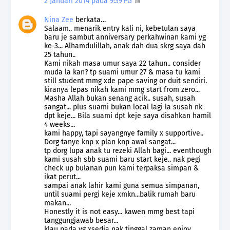
2 Januari 2014 pada 9:39 PG
Nina Zee
berkata…
Salaam.. menarik entry kali ni, kebetulan saya
baru je sambut anniversary perkahwinan kami yg
ke-3... Alhamdulillah, anak dah dua skrg saya dah
25 tahun..
Kami nikah masa umur saya 22 tahun.. consider
muda la kan? tp suami umur 27 & masa tu kami
still student mmg xde pape saving or duit sendiri.
kiranya lepas nikah kami mmg start from zero...
Masha Allah bukan senang acik.. susah, susah
sangat... plus suami bukan local lagi la susah nk
dpt keje... Bila suami dpt keje saya disahkan hamil
4 weeks...
kami happy, tapi sayangnye family x supportive..
Dorg tanye knp x plan knp awal sangat...
tp dorg lupa anak tu rezeki Allah bagi... eventhough
kami susah sbb suami baru start keje.. nak pegi
check up bulanan pun kami terpaksa simpan &
ikat perut...
sampai anak lahir kami guna semua simpanan,
until suami pergi keje xmkn...balik rumah baru
makan...
Honestly it is not easy... kawen mmg best tapi
tanggungjawab besar...
klau pada yg xsedia nak tinggal zaman enjoy