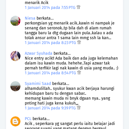
menarik Acik
1 Januari 2014 pada 7:55 PTG
Niesa
berkata…
perkongsian yg menarik acik..kawin ni nampak je
senang dan seronok..tp bila dah di alam rumah
tangga baru la dtg dugaan lain pula..kalau x ada
tolak ansur antra 1 sama lain mmg ssh la kan...
1 Januari 2014 pada 8:23 PTG
Azwar Syuhada
berkata…
Nice entry acik!! Ada baik dan ada juga kelemahan
dalam isu kawin muda. hehehe..Tapi azwar tak
pernah terfikir lagi nak kawin di usia yang muda.. :)
1 Januari 2014 pada 8:54 PTG
Syamimi Saad
berkata…
alhamdulillah.. syukur kwan acik berjaya harungi
kehidupan baru tu dengan sabar..
memang kawin muda ni bnyk dgaan nya.. yang
pnting hati juga kena kukuh,,,
1 Januari 2014 pada 9:39 PTG
PCL
berkata…
Acik , seperkara yg sangat perlu iaitu belajar jadi
seorang suami yang matang dengan bergaul