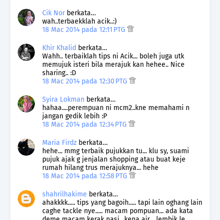
Cik Nor
berkata…
wah..terbaekklah acik..:)
18 Mac 2014 pada 12:11 PTG
Khir Khalid
berkata…
Wahh.. terbaiklah tips ni Acik... boleh juga utk
memujuk isteri bila merajuk kan hehee.. Nice
sharing.. :D
18 Mac 2014 pada 12:30 PTG
Syira Lokman
berkata…
hahaa....perempuan ni mcm2..kne memahami n
jangan gedik lebih :P
18 Mac 2014 pada 12:34 PTG
Maria Firdz
berkata…
hehe... mmg terbaik pujukkan tu... klu sy, suami
pujuk ajak g jenjalan shopping atau buat keje
rumah hilang trus merajuknya... hehe
18 Mac 2014 pada 12:58 PTG
shahrilhakime
berkata…
ahakkkk..... tips yang bagoih..... tapi lain oghang lain
caghe tackle nye..... macam pompuan... ada kata
deme macam kerak nasi.. kena air ...lembik le