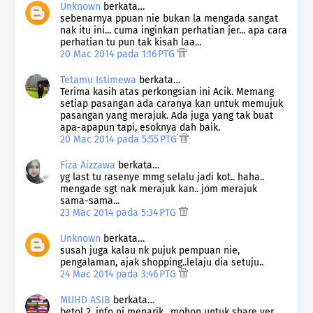
Unknown
berkata…
sebenarnya ppuan nie bukan la mengada sangat
nak itu ini... cuma inginkan perhatian jer... apa cara
perhatian tu pun tak kisah laa...
20 Mac 2014 pada 1:16 PTG
Tetamu Istimewa
berkata…
Terima kasih atas perkongsian ini Acik. Memang
setiap pasangan ada caranya kan untuk memujuk
pasangan yang merajuk. Ada juga yang tak buat
apa-apapun tapi, esoknya dah baik.
20 Mac 2014 pada 5:55 PTG
Fiza Aizzawa
berkata…
yg last tu rasenye mmg selalu jadi kot.. haha..
mengade sgt nak merajuk kan.. jom merajuk
sama-sama...
23 Mac 2014 pada 5:34 PTG
Unknown
berkata…
susah juga kalau nk pujuk pempuan nie,
pengalaman, ajak shopping..lelaju dia setuju..
24 Mac 2014 pada 3:46 PTG
MUHD ASIB
berkata…
betol 2, info ni menarik.. mohon untuk share yer..