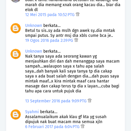
marah dia memang xnak orang kacau dia... biar dia
elok dl
12 Mei 2015 pada 10:52 PTG
Unknown
berkata…
Betul tu sis..sy ada mslh dgn awek sy..dia mntak
smpai putus. Sy antr msj dia xbls cume bca je..
19 Ogos 2016 pada 2:39 PG
Unknown
berkata…
Nak tanya saya ada seorang kawan yg
menjauhkan diri dan dah menanggap saya macam
sampah....walaupon saya x tahu apa salah
saya...dah banyak kali saya tanya tp dia cakap
saya x ada buat salah dengan dia....dah puas saya
mintak maaf...x kira mintak maaf cara hantar
masage dan cakap terus tp dia x layan....cuba bagi
tahu apa cara untuk pujuk dia
13 September 2016 pada 9:09 PTG
Syahmi
berkata…
Assalamualaikum akak klau gf kta yg susah
dipujuk nak buat macam mna semua xjln
6 Februari 2017 pada 6:04 PTG