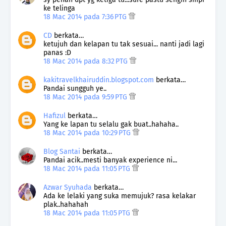
ke telinga
18 Mac 2014 pada 7:36 PTG
CD
berkata…
ketujuh dan kelapan tu tak sesuai... nanti jadi lagi
panas :D
18 Mac 2014 pada 8:32 PTG
kakitravelkhairuddin.blogspot.com
berkata…
Pandai sungguh ye..
18 Mac 2014 pada 9:59 PTG
Hafizul
berkata…
Yang ke lapan tu selalu gak buat..hahaha..
18 Mac 2014 pada 10:29 PTG
Blog Santai
berkata…
Pandai acik..mesti banyak experience ni...
18 Mac 2014 pada 11:05 PTG
Azwar Syuhada
berkata…
Ada ke lelaki yang suka memujuk? rasa kelakar
plak..hahahah
18 Mac 2014 pada 11:05 PTG