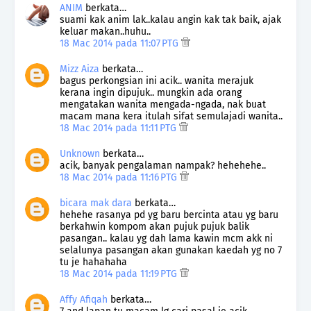
ANIM
berkata…
suami kak anim lak..kalau angin kak tak baik, ajak
keluar makan..huhu..
18 Mac 2014 pada 11:07 PTG
Mizz Aiza
berkata…
bagus perkongsian ini acik.. wanita merajuk
kerana ingin dipujuk.. mungkin ada orang
mengatakan wanita mengada-ngada, nak buat
macam mana kera itulah sifat semulajadi wanita..
18 Mac 2014 pada 11:11 PTG
Unknown
berkata…
acik, banyak pengalaman nampak? hehehehe..
18 Mac 2014 pada 11:16 PTG
bicara mak dara
berkata…
hehehe rasanya pd yg baru bercinta atau yg baru
berkahwin kompom akan pujuk pujuk balik
pasangan.. kalau yg dah lama kawin mcm akk ni
selalunya pasangan akan gunakan kaedah yg no 7
tu je hahahaha
18 Mac 2014 pada 11:19 PTG
Affy Afiqah
berkata…