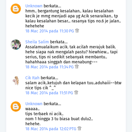
Unknown
berkata…
hmm.. bergantung kesalahan.. kalau kesalahan
kecik je mmg menjadi apa yg Acik senaraikan.. tp
kalau kesalahan besar... rasanya tips no.6 je jalan..
hehehehe
18 Mac 2014 pada 11:30 PG
Sheila Salim
berkata…
Assalamualaikum acik. tak acilah merajuk balik.
hehe siapa nak mengalah pastu? hiewhiew... tapi
serius, tips ni sedikit sebanyak membantu..
hahahhaaa singgah dan menabung~~~
18 Mac 2014 pada 11:34 PG
Cik Itah
berkata…
salam acik..ketujuh dan kelapan tuu..aduhaiii~~btw
nice tips cik ^_^
18 Mac 2014 pada 11:51 PG
Unknown
berkata…
waaaa..
tips terbaek ni acik..
nom 1 hingga 3 tu biasa buat dulu2..
hehehe.
18 Mac 2014 pada 12:02 PTG