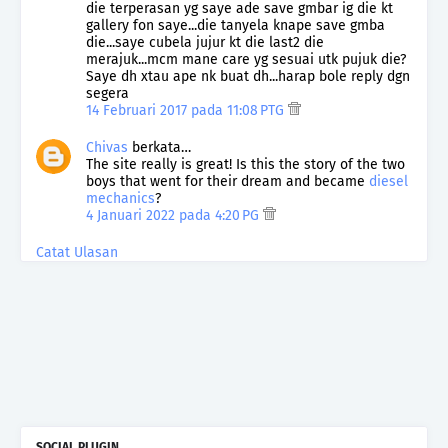
die terperasan yg saye ade save gmbar ig die kt
gallery fon saye...die tanyela knape save gmba
die...saye cubela jujur kt die last2 die
merajuk...mcm mane care yg sesuai utk pujuk die?
Saye dh xtau ape nk buat dh...harap bole reply dgn
segera
14 Februari 2017 pada 11:08 PTG
Chivas
berkata…
The site really is great! Is this the story of the two
boys that went for their dream and became
diesel
mechanics
?
4 Januari 2022 pada 4:20 PG
Catat Ulasan
SOCIAL PLUGIN