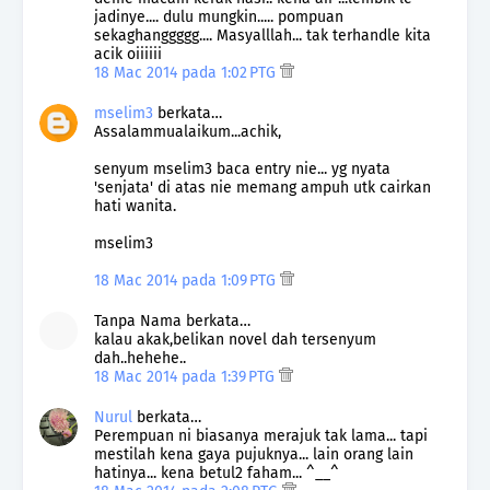
jadinye.... dulu mungkin..... pompuan
sekaghanggggg.... Masyalllah... tak terhandle kita
acik oiiiiii
18 Mac 2014 pada 1:02 PTG
mselim3
berkata…
Assalammualaikum...achik,
senyum mselim3 baca entry nie... yg nyata
'senjata' di atas nie memang ampuh utk cairkan
hati wanita.
mselim3
18 Mac 2014 pada 1:09 PTG
Tanpa Nama berkata…
kalau akak,belikan novel dah tersenyum
dah..hehehe..
18 Mac 2014 pada 1:39 PTG
Nurul
berkata…
Perempuan ni biasanya merajuk tak lama... tapi
mestilah kena gaya pujuknya... lain orang lain
hatinya... kena betul2 faham... ^__^