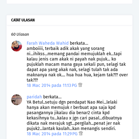
CATAT ULASAN
60 Ulasan
Farah Waheda Wahid
berkata…
amboiiii, terbaik adik akak yang sorang
ni...ihikss...memang pandai memujuklah ek...tapi
kalau jenis cam akak ni payah nak pujuk... ko
pujuklah macam mana gaya sekali pun, selagi tak
dapat apa yang akak nak, selagi tulah tak ada
maknanya nak ok.... hua hua hua, kejam tak??? over
tak???
18 Mac 2014 pada 11:13 PG
paridah
berkata…
YA Betul..setuju dgn pendapat Nao Mei...lelaki
hanya akan memujuk r berbuat apa saja kpd
pasangannya jikalau dia benar2 cinta kpd
kekasihnya tu...kalau x jgn cari pasal...dibuatnya
dikata nak merajuk sgt...pergilah...penat jer nak
pujuk2...lantak kaulah...kan menangis sendiri.
18 Mac 2014 pada 11:29 PG