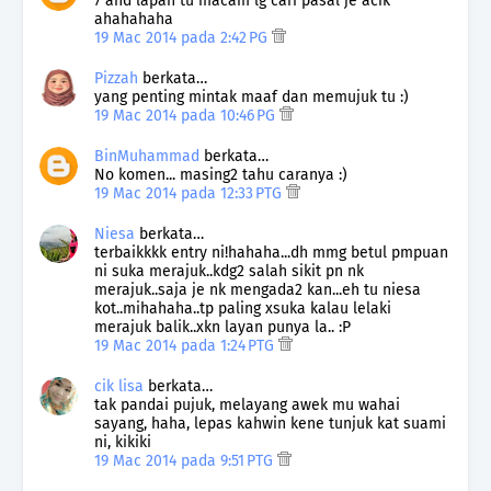
7 and lapan tu macam lg cari pasal je acik
ahahahaha
19 Mac 2014 pada 2:42 PG
Pizzah
berkata…
yang penting mintak maaf dan memujuk tu :)
19 Mac 2014 pada 10:46 PG
BinMuhammad
berkata…
No komen... masing2 tahu caranya :)
19 Mac 2014 pada 12:33 PTG
Niesa
berkata…
terbaikkkk entry ni!hahaha...dh mmg betul pmpuan
ni suka merajuk..kdg2 salah sikit pn nk
merajuk..saja je nk mengada2 kan...eh tu niesa
kot..mihahaha..tp paling xsuka kalau lelaki
merajuk balik..xkn layan punya la.. :P
19 Mac 2014 pada 1:24 PTG
cik lisa
berkata…
tak pandai pujuk, melayang awek mu wahai
sayang, haha, lepas kahwin kene tunjuk kat suami
ni, kikiki
19 Mac 2014 pada 9:51 PTG