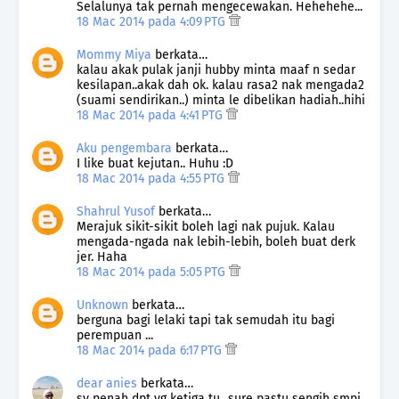
Selalunya tak pernah mengecewakan. Hehehehe...
18 Mac 2014 pada 4:09 PTG
Mommy Miya
berkata…
kalau akak pulak janji hubby minta maaf n sedar
kesilapan..akak dah ok. kalau rasa2 nak mengada2
(suami sendirikan..) minta le dibelikan hadiah..hihi
18 Mac 2014 pada 4:41 PTG
Aku pengembara
berkata…
I like buat kejutan.. Huhu :D
18 Mac 2014 pada 4:55 PTG
Shahrul Yusof
berkata…
Merajuk sikit-sikit boleh lagi nak pujuk. Kalau
mengada-ngada nak lebih-lebih, boleh buat derk
jer. Haha
18 Mac 2014 pada 5:05 PTG
Unknown
berkata…
berguna bagi lelaki tapi tak semudah itu bagi
perempuan ...
18 Mac 2014 pada 6:17 PTG
dear anies
berkata…
sy penah dpt yg ketiga tu...sure pastu sengih smpi