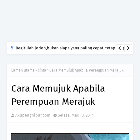
Yang Mengecewakanmu Itu Manusia, Tetapi Mengapa Allah
yang Kamu Tinggalkan?
Laman utama
cinta
Cara Memujuk Apabila Perempuan Merajuk
Cara Memujuk Apabila
Perempuan Merajuk
Akupenghibur.com
Selasa, Mac 18, 2014