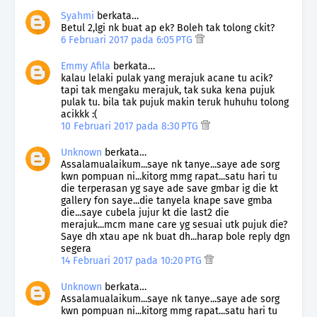
Syahmi
berkata…
Betul 2,lgi nk buat ap ek? Boleh tak tolong ckit?
6 Februari 2017 pada 6:05 PTG
Emmy Afila
berkata…
kalau lelaki pulak yang merajuk acane tu acik?
tapi tak mengaku merajuk, tak suka kena pujuk
pulak tu. bila tak pujuk makin teruk huhuhu tolong
acikkk :(
10 Februari 2017 pada 8:30 PTG
Unknown
berkata…
Assalamualaikum...saye nk tanye...saye ade sorg
kwn pompuan ni...kitorg mmg rapat...satu hari tu
die terperasan yg saye ade save gmbar ig die kt
gallery fon saye...die tanyela knape save gmba
die...saye cubela jujur kt die last2 die
merajuk...mcm mane care yg sesuai utk pujuk die?
Saye dh xtau ape nk buat dh...harap bole reply dgn
segera
14 Februari 2017 pada 10:20 PTG
Unknown
berkata…
Assalamualaikum...saye nk tanye...saye ade sorg
kwn pompuan ni...kitorg mmg rapat...satu hari tu