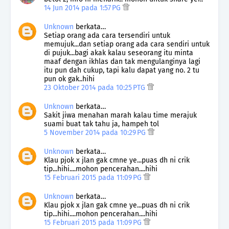
14 Jun 2014 pada 1:57 PG
Unknown
berkata…
Setiap orang ada cara tersendiri untuk
memujuk...dan setiap orang ada cara sendiri untuk
di pujuk...bagi akak kalau seseorang itu minta
maaf dengan ikhlas dan tak mengulanginya lagi
itu pun dah cukup, tapi kalu dapat yang no. 2 tu
pun ok gak..hihi
23 Oktober 2014 pada 10:25 PTG
Unknown
berkata…
Sakit jiwa menahan marah kalau time merajuk
suami buat tak tahu ja, hampeh tol
5 November 2014 pada 10:29 PG
Unknown
berkata…
Klau pjok x jlan gak cmne ye...puas dh ni crik
tip...hihi....mohon pencerahan....hihi
15 Februari 2015 pada 11:09 PG
Unknown
berkata…
Klau pjok x jlan gak cmne ye...puas dh ni crik
tip...hihi....mohon pencerahan....hihi
15 Februari 2015 pada 11:09 PG