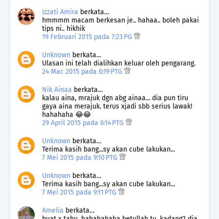
Izzati Amira
berkata…
hmmmm macam berkesan je.. hahaa.. boleh pakai
tips ni.. hikhik
19 Februari 2015 pada 7:23 PG
Unknown
berkata…
Ulasan ini telah dialihkan keluar oleh pengarang.
24 Mac 2015 pada 6:19 PTG
Nik Ainaa
berkata…
kalau aina, mrajuk dgn abg ainaa... dia pun tiru
gaya aina merajuk. terus xjadi sbb serius lawak!
hahahaha 😂😂
29 April 2015 pada 6:14 PTG
Unknown
berkata…
Terima kasih bang...sy akan cube lakukan...
7 Mei 2015 pada 9:10 PTG
Unknown
berkata…
Terima kasih bang...sy akan cube lakukan...
7 Mei 2015 pada 9:11 PTG
Amelia
berkata…
buat x tahu. hahahahaha betullah tu. kadang2 dia