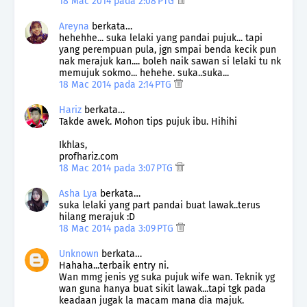
18 Mac 2014 pada 2:08 PTG
Areyna
berkata…
hehehhe... suka lelaki yang pandai pujuk... tapi
yang perempuan pula, jgn smpai benda kecik pun
nak merajuk kan.... boleh naik sawan si lelaki tu nk
memujuk sokmo... hehehe. suka..suka...
18 Mac 2014 pada 2:14 PTG
Hariz
berkata…
Takde awek. Mohon tips pujuk ibu. Hihihi
Ikhlas,
profhariz.com
18 Mac 2014 pada 3:07 PTG
Asha Lya
berkata…
suka lelaki yang part pandai buat lawak..terus
hilang merajuk :D
18 Mac 2014 pada 3:09 PTG
Unknown
berkata…
Hahaha...terbaik entry ni.
Wan mmg jenis yg suka pujuk wife wan. Teknik yg
wan guna hanya buat sikit lawak...tapi tgk pada
keadaan jugak la macam mana dia majuk.