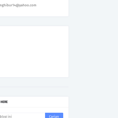
nghibur14@yahoo.com
 HERE