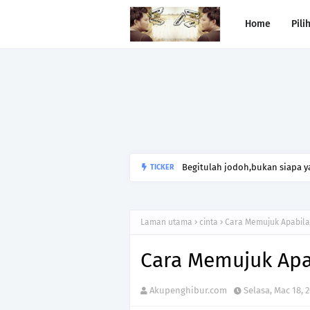
Home
Pili
Begitulah jodoh,bukan siapa ya
TICKER
kesunyian,Jangan pula menika
Laman utama
cinta
Cara Memujuk Apabil
Cara Memujuk Apa
Akupenghibur.com
Selasa, Mac 18, 