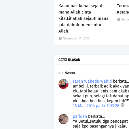
Kalau nak kenal sejauh
Terim
mana Allah cinta
Keran
kita,Lihatlah sejauh mana
Septe
kita dahulu mencintai
Allah
November 14, 2016
CATAT ULASAN
60 Ulasan
Farah Waheda Wahid
berkata
amboiiii, terbaik adik akak ya
ek...tapi kalau jenis cam aka
sekali pun, selagi tak dapat 
ok.... hua hua hua, kejam tak??
18 Mac 2014 pada 11:13 PG
paridah
berkata…
YA Betul..setuju dgn pendapat
saja kpd pasangannya jikalau d