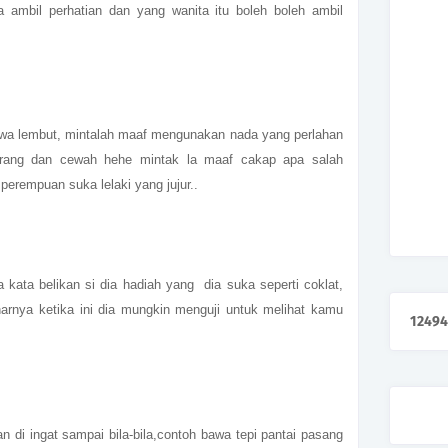
 ambil perhatian dan yang wanita itu boleh boleh ambil
iwa lembut, mintalah maaf mengunakan nada yang perlahan
erang dan cewah hehe mintak la maaf cakap apa salah
perempuan suka lelaki yang jujur..
a kata belikan si dia hadiah yang dia suka seperti coklat,
arnya ketika ini dia mungkin menguji untuk melihat kamu
1
2
4
9
4
n di ingat sampai bila-bila,contoh bawa tepi pantai pasang