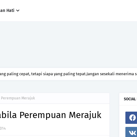
han Hati
ng paling cepat, tetapi siapa yang paling tepat.Jangan sesekali menerima 
h hanya kerana ingin menutup mulut manusia
a Perempuan Merajuk
SOCIAL
bila Perempuan Merajuk
2014