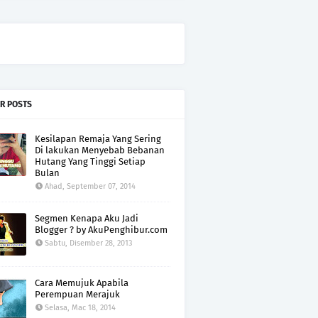
R POSTS
Kesilapan Remaja Yang Sering
Di lakukan Menyebab Bebanan
Hutang Yang Tinggi Setiap
Bulan
Ahad, September 07, 2014
Segmen Kenapa Aku Jadi
Blogger ? by AkuPenghibur.com
Sabtu, Disember 28, 2013
Cara Memujuk Apabila
Perempuan Merajuk
Selasa, Mac 18, 2014