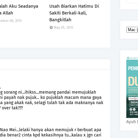
alah Aku Seadanya
Usah Biarkan Hatimu Di
a Allah
Sakiti Berkali-kali,
Bangkitlah
mber 08, 2015
May 05, 2015
…
ng sorang ni...ihikss...memang pandai memujuklah
k ni payah nak pujuk... ko pujuklah macam mana gaya
apa yang akak nak, selagi tulah tak ada maknanya nak
? over tak???
Ayuh 
 Nao Mei...lelaki hanya akan memujuk r berbuat apa
ia benar2 cinta kpd kekasihnya tu...kalau x jgn cari