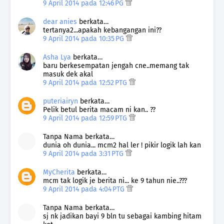
9 April 2014 pada 12:46 PG
dear anies
berkata…
tertanya2...apakah kebangangan ini??
9 April 2014 pada 10:35 PG
Asha Lya
berkata…
baru berkesempatan jengah cne..memang tak
masuk dek akal
9 April 2014 pada 12:52 PTG
puteriairyn
berkata…
Pelik betul berita macam ni kan.. ??
9 April 2014 pada 12:59 PTG
Tanpa Nama berkata…
dunia oh dunia... mcm2 hal ler ! pikir logik lah kan
9 April 2014 pada 3:31 PTG
MyCherita
berkata…
mcm tak logik je berita ni... ke 9 tahun nie..???
9 April 2014 pada 4:04 PTG
Tanpa Nama berkata…
sj nk jadikan bayi 9 bln tu sebagai kambing hitam