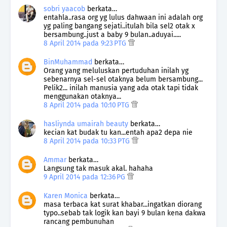
sobri yaacob
berkata…
entahla..rasa org yg lulus dahwaan ini adalah org
yg paling bangang sejati..itulah bila sel2 otak x
bersambung..just a baby 9 bulan..aduyai.....
8 April 2014 pada 9:23 PTG
BinMuhammad
berkata…
Orang yang meluluskan pertuduhan inilah yg
sebenarnya sel-sel otaknya belum bersambung...
Pelik2... inilah manusia yang ada otak tapi tidak
menggunakan otaknya...
8 April 2014 pada 10:10 PTG
hasliynda umairah beauty
berkata…
kecian kat budak tu kan...entah apa2 depa nie
8 April 2014 pada 10:33 PTG
Ammar
berkata…
Langsung tak masuk akal. hahaha
9 April 2014 pada 12:36 PG
Karen Monica
berkata…
masa terbaca kat surat khabar...ingatkan diorang
typo..sebab tak logik kan bayi 9 bulan kena dakwa
rancang pembunuhan