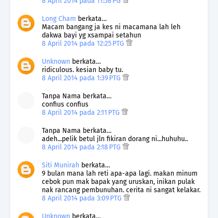
8 April 2014 pada 11:58 PG
Long Cham
berkata…
Macam bangang ja kes ni macamana lah leh
dakwa bayi yg xsampai setahun
8 April 2014 pada 12:25 PTG
Unknown
berkata…
ridiculous. kesian baby tu.
8 April 2014 pada 1:39 PTG
Tanpa Nama berkata…
confius confius
8 April 2014 pada 2:11 PTG
Tanpa Nama berkata…
adeh...pelik betul jln fikiran dorang ni...huhuhu..
8 April 2014 pada 2:18 PTG
Siti Munirah
berkata…
9 bulan mana lah reti apa-apa lagi. makan minum
cebok pun mak bapak yang uruskan, inikan pulak
nak rancang pembunuhan. cerita ni sangat kelakar.
8 April 2014 pada 3:09 PTG
Unknown
berkata…