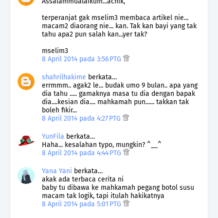
Assalammualaikum...achik,
terperanjat gak mselim3 membaca artikel nie...
macam2 diaorang nie... kan. Tak kan bayi yang tak
tahu apa2 pun salah kan...yer tak?
mselim3
8 April 2014 pada 3:56 PTG
shahrilhakime
berkata…
errmmm.. agak2 le... budak umo 9 bulan.. apa yang
dia tahu ..... gamaknya masa tu dia dengan bapak
dia....kesian dia.... mahkamah pun...... takkan tak
boleh fikir...
8 April 2014 pada 4:27 PTG
YunFila
berkata…
Haha... kesalahan typo, mungkin? ^__^
8 April 2014 pada 4:44 PTG
Yana Yani
berkata…
akak ada terbaca cerita ni
baby tu dibawa ke mahkamah pegang botol susu
macam tak logik, tapi itulah hakikatnya
8 April 2014 pada 5:01 PTG