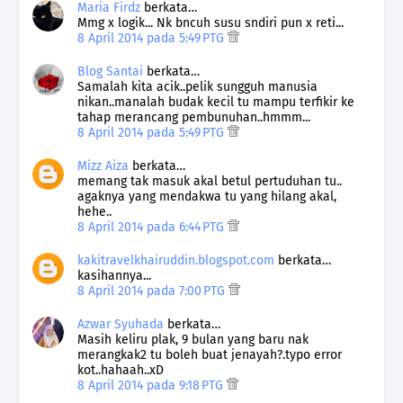
Maria Firdz
berkata…
Mmg x logik... Nk bncuh susu sndiri pun x reti...
8 April 2014 pada 5:49 PTG
Blog Santai
berkata…
Samalah kita acik..pelik sungguh manusia
nikan..manalah budak kecil tu mampu terfikir ke
tahap merancang pembunuhan..hmmm...
8 April 2014 pada 5:49 PTG
Mizz Aiza
berkata…
memang tak masuk akal betul pertuduhan tu..
agaknya yang mendakwa tu yang hilang akal,
hehe..
8 April 2014 pada 6:44 PTG
kakitravelkhairuddin.blogspot.com
berkata…
kasihannya...
8 April 2014 pada 7:00 PTG
Azwar Syuhada
berkata…
Masih keliru plak, 9 bulan yang baru nak
merangkak2 tu boleh buat jenayah?.typo error
kot..hahaah..xD
8 April 2014 pada 9:18 PTG