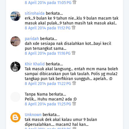
8 April 2014 pada 11:05 PG
sitirohaida
berkata…
erk...9 bulan ke 9 tahun nie...klu 9 bulan macam tak
masuk akal pulak...9 tahun masih tak masuk akal..
8 April 2014 pada 11:12 PG
paridah
berkata…
dah xde sesiapa nak disalahkan kot...bayi kecil
pun tersangkut sama...
8 April 2014 pada 11:16 PG
Khir Khalid
berkata…
Tak masuk akal langsung... entah mcm mana boleh
sampai dibicarakan pun tak taulah. Polis yg mula2
tangkap pun tak berfikiran sungguh... apelah.. :D
8 April 2014 pada 11:22 PG
Tanpa Nama berkata…
Pelik... Huhu macam2 ada :D
8 April 2014 pada 11:25 PG
Unknown
berkata…
tak masuk dek akal kalau umur 9 bulan
dipersalahkan.... macam2 hal kan...