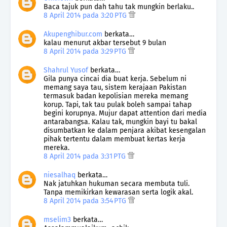
Baca tajuk pun dah tahu tak mungkin berlaku..
8 April 2014 pada 3:20 PTG
Akupenghibur.com
berkata…
kalau menurut akbar tersebut 9 bulan
8 April 2014 pada 3:29 PTG
Shahrul Yusof
berkata…
Gila punya cincai dia buat kerja. Sebelum ni
memang saya tau, sistem kerajaan Pakistan
termasuk badan kepolisian mereka memang
korup. Tapi, tak tau pulak boleh sampai tahap
begini korupnya. Mujur dapat attention dari media
antarabangsa. Kalau tak, mungkin bayi tu bakal
disumbatkan ke dalam penjara akibat kesengalan
pihak tertentu dalam membuat kertas kerja
mereka.
8 April 2014 pada 3:31 PTG
niesalhaq
berkata…
Nak jatuhkan hukuman secara membuta tuli.
Tanpa memikirkan kewarasan serta logik akal.
8 April 2014 pada 3:54 PTG
mselim3
berkata…