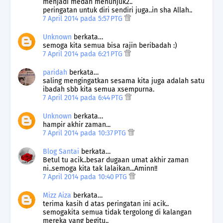
menjadi medan menunjuk2..
peringatan untuk diri sendiri juga..in sha Allah..
7 April 2014 pada 5:57 PTG
Unknown
berkata…
semoga kita semua bisa rajin beribadah :)
7 April 2014 pada 6:21 PTG
paridah
berkata…
saling mengingatkan sesama kita juga adalah satu
ibadah sbb kita semua xsempurna.
7 April 2014 pada 6:44 PTG
Unknown
berkata…
hampir akhir zaman...
7 April 2014 pada 10:37 PTG
Blog Santai
berkata…
Betul tu acik..besar dugaan umat akhir zaman
ni..semoga kita tak lalaikan...Aminn!!
7 April 2014 pada 10:40 PTG
Mizz Aiza
berkata…
terima kasih d atas peringatan ini acik..
semogakita semua tidak tergolong di kalangan
mereka yang begitu..