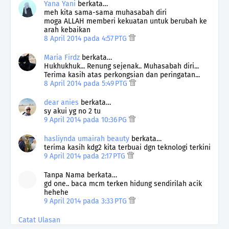
Yana Yani
berkata…
meh kita sama-sama muhasabah diri
moga ALLAH memberi kekuatan untuk berubah ke
arah kebaikan
8 April 2014 pada 4:57 PTG
Maria Firdz
berkata…
Hukhukhuk... Renung sejenak.. Muhasabah diri...
Terima kasih atas perkongsian dan peringatan...
8 April 2014 pada 5:49 PTG
dear anies
berkata…
sy akui yg no 2 tu
9 April 2014 pada 10:36 PG
hasliynda umairah beauty
berkata…
terima kasih kdg2 kita terbuai dgn teknologi terkini
9 April 2014 pada 2:17 PTG
Tanpa Nama berkata…
gd one.. baca mcm terken hidung sendirilah acik
hehehe
9 April 2014 pada 3:33 PTG
Catat Ulasan