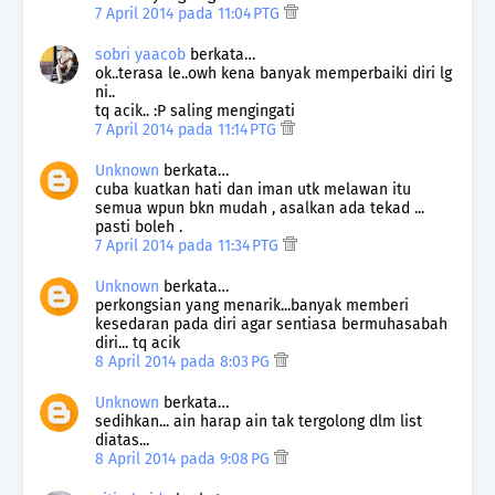
7 April 2014 pada 11:04 PTG
sobri yaacob
berkata…
ok..terasa le..owh kena banyak memperbaiki diri lg
ni..
tq acik.. :P saling mengingati
7 April 2014 pada 11:14 PTG
Unknown
berkata…
cuba kuatkan hati dan iman utk melawan itu
semua wpun bkn mudah , asalkan ada tekad ...
pasti boleh .
7 April 2014 pada 11:34 PTG
Unknown
berkata…
perkongsian yang menarik...banyak memberi
kesedaran pada diri agar sentiasa bermuhasabah
diri... tq acik
8 April 2014 pada 8:03 PG
Unknown
berkata…
sedihkan... ain harap ain tak tergolong dlm list
diatas...
8 April 2014 pada 9:08 PG