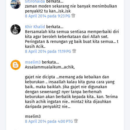
sitirohaida
berkata…
zaman moden sekarang nie banyak menimbulkan
penyakit2 tu kan...isk..isk
8 April 2014 pada 9:23 PG
Khir Khalid
berkata…
Bersamalah kita semua sentiasa memperbaiki diri
kita agar beroleh keberkataan dari Allah swt.
Peringatan & renungan yg baik buat kita semua... t
kasih Acik..
8 April 2014 pada 11:19 PG
mselim3
berkata…
Assalammualaikum...achik,
gajet nie dicipta ...memang ada kebaikan dan
keburukan .. insaallah kalau kita guna cara yang
baik.. maka baiklah. Jika gajet nie digunakan
dengan sewenang2 nyer tanpa berhemah
keburukan akan berbalik kepada kita.. kan. Terima
kasih achik ingatan nie.. minta2 kita dijauhkan
daripada penyakit2 nie...
mselim3
8 April 2014 pada 4:00 PTG