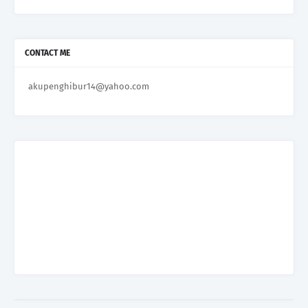
CONTACT ME
akupenghibur14@yahoo.com