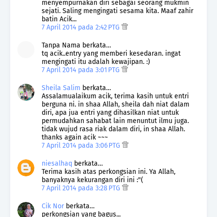
menyempurnakan diri sebagai seorang mukmin
sejati. Saling mengingati sesama kita. Maaf zahir
batin Acik...
7 April 2014 pada 2:42 PTG
Tanpa Nama berkata…
tq acik..entry yang memberi kesedaran. ingat
mengingati itu adalah kewajipan. :)
7 April 2014 pada 3:01 PTG
Sheila Salim
berkata…
Assalamualaikum acik, terima kasih untuk entri
berguna ni. in shaa Allah, sheila dah niat dalam
diri, apa jua entri yang dihasilkan niat untuk
permudahkan sahabat lain menuntut ilmu juga.
tidak wujud rasa riak dalam diri, in shaa Allah.
thanks again acik ~~~
7 April 2014 pada 3:06 PTG
niesalhaq
berkata…
Terima kasih atas perkongsian ini. Ya Allah,
banyaknya kekurangan diri ini :"(
7 April 2014 pada 3:28 PTG
Cik Nor
berkata…
perkongsian yang bagus...