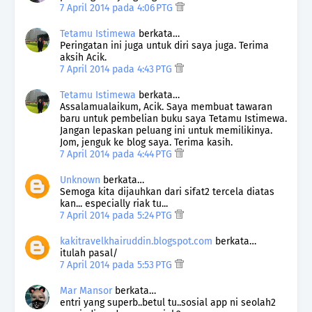
7 April 2014 pada 4:06 PTG
Tetamu Istimewa
berkata…
Peringatan ini juga untuk diri saya juga. Terima
aksih Acik.
7 April 2014 pada 4:43 PTG
Tetamu Istimewa
berkata…
Assalamualaikum, Acik. Saya membuat tawaran
baru untuk pembelian buku saya Tetamu Istimewa.
Jangan lepaskan peluang ini untuk memilikinya.
Jom, jenguk ke blog saya. Terima kasih.
7 April 2014 pada 4:44 PTG
Unknown
berkata…
Semoga kita dijauhkan dari sifat2 tercela diatas
kan... especially riak tu...
7 April 2014 pada 5:24 PTG
kakitravelkhairuddin.blogspot.com
berkata…
itulah pasal/
7 April 2014 pada 5:53 PTG
Mar Mansor
berkata…
entri yang superb..betul tu..sosial app ni seolah2