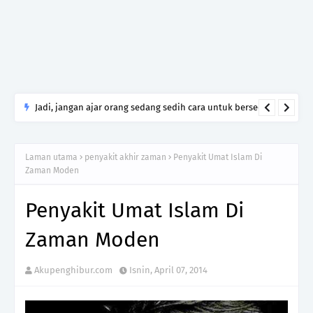
Jadi, jangan ajar orang sedang sedih cara untuk bersedih.
Cukuplah jadi manusia yang tahu menghormati luka yang
tidak kamu lalui.
Laman utama
penyakit akhir zaman
Penyakit Umat Islam Di
Zaman Moden
Penyakit Umat Islam Di
Zaman Moden
Akupenghibur.com
Isnin, April 07, 2014