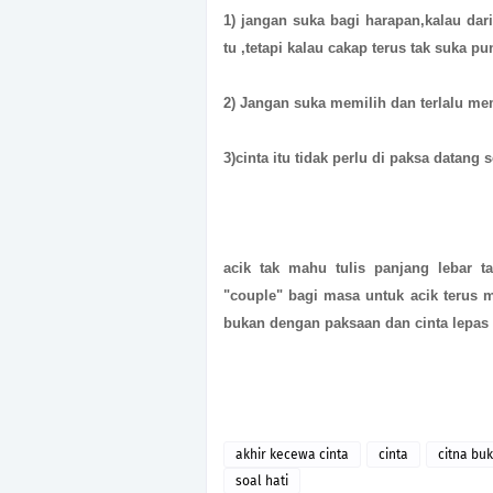
1) jangan suka bagi harapan,kalau dar
tu ,tetapi kalau cakap terus tak suka pu
2) Jangan suka memilih dan terlalu me
3)cinta itu tidak perlu di paksa datang s
acik tak mahu tulis panjang lebar t
"couple" bagi masa untuk acik terus m
bukan dengan paksaan dan cinta lepas 
akhir kecewa cinta
cinta
citna bu
soal hati