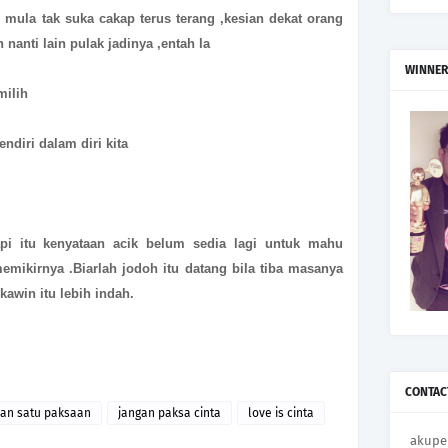
i mula tak suka cakap terus terang ,kesian dekat orang
n nanti lain pulak jadinya ,entah la
WINNER
milih
endiri dalam diri kita
api itu kenyataan acik belum sedia lagi untuk mahu
emikirnya .Biarlah jodoh itu datang bila tiba masanya
kawin itu lebih indah.
CONTAC
kan satu paksaan
jangan paksa cinta
love is cinta
akupe