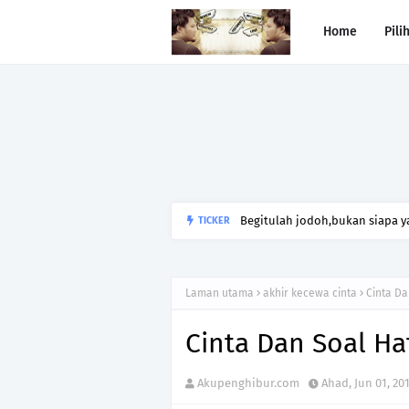
Home
Pili
Begitulah jodoh,bukan siapa ya
TICKER
kesunyian,Jangan pula menika
Laman utama
akhir kecewa cinta
Cinta Da
Cinta Dan Soal Ha
Akupenghibur.com
Ahad, Jun 01, 20