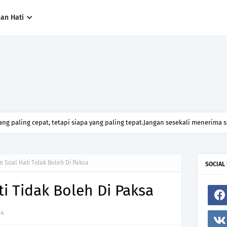
han Hati
ng paling cepat, tetapi siapa yang paling tepat.Jangan sesekali menerima 
h hanya kerana ingin menutup mulut manusia
n Soal Hati Tidak Boleh Di Paksa
SOCIAL
ti Tidak Boleh Di Paksa
14