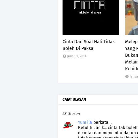
Cinta Dan Soal Hati Tidak
Melep
Boleh Di Paksa
Yang K
Bukan
June 01, 2014
Melai
Kehid
Janua
CATAT ULASAN
28 Ulasan
YunFila
berkata…
Betul tu, acik... cinta tak bol
dicintai dan mencintai dalam 