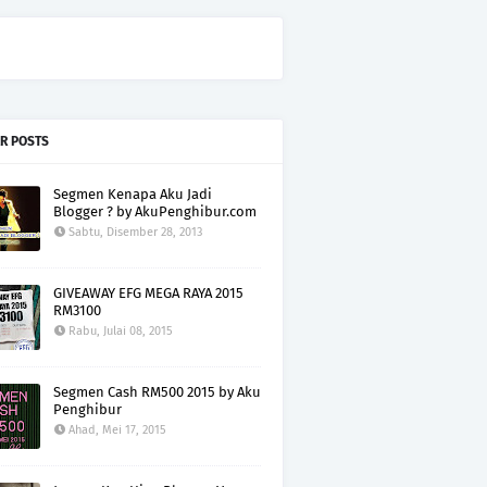
R POSTS
Segmen Kenapa Aku Jadi
Blogger ? by AkuPenghibur.com
Sabtu, Disember 28, 2013
GIVEAWAY EFG MEGA RAYA 2015
RM3100
Rabu, Julai 08, 2015
Segmen Cash RM500 2015 by Aku
Penghibur
Ahad, Mei 17, 2015