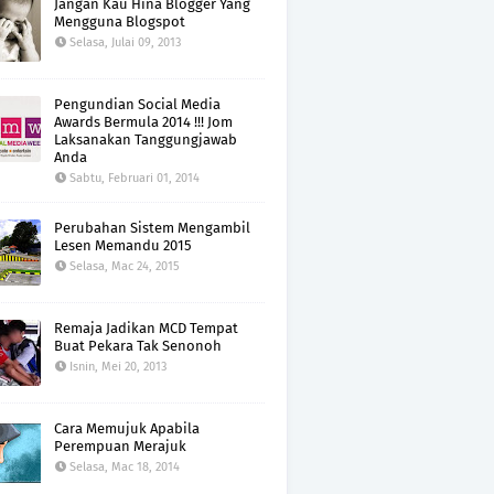
Jangan Kau Hina Blogger Yang
Mengguna Blogspot
Selasa, Julai 09, 2013
Pengundian Social Media
Awards Bermula 2014 !!! Jom
Laksanakan Tanggungjawab
Anda
Sabtu, Februari 01, 2014
Perubahan Sistem Mengambil
Lesen Memandu 2015
Selasa, Mac 24, 2015
Remaja Jadikan MCD Tempat
Buat Pekara Tak Senonoh
Isnin, Mei 20, 2013
Cara Memujuk Apabila
Perempuan Merajuk
Selasa, Mac 18, 2014