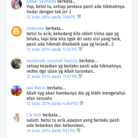
Azwar Syuhada
berkata…
Yup, betol tu, setiap perkara pasti ada hikmahnya.
Sedar dengan tak jer :)
12 Julai 2014 pada 7:06 PG
Unknown
berkata…
betul tu acik, kekadang kita xbleh trima apa yg
brlaku, tapi bila kita tgok dri satu sisi yang baik,
pasti ada hikmah disebalik apa yg terjadi.. :)
12 Julai 2014 pada 11:32 PG
hasliynda umairah beauty
berkata…
setiap kejadian yg berlaku pasti ada hikmahnya,
redha dgn ujian yg Allah turunkan..
12 Julai 2014 pada 11:57 PG
Jari Manis
berkata…
Allah syg akan hambanya dia yg lebih mengetahui
atas sesuatu
12 Julai 2014 pada 4:38 PTG
Cik Itah
berkata…
salam. betul tu acik..apapun yang berlaku pasti
ada kebaikan dan keburukan..
14 Julai 2014 pada 9:12 PG