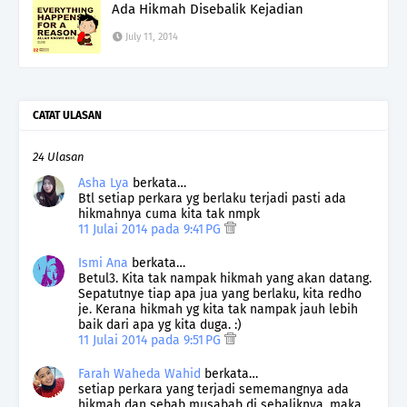
Ada Hikmah Disebalik Kejadian
July 11, 2014
CATAT ULASAN
24 Ulasan
Asha Lya
berkata…
Btl setiap perkara yg berlaku terjadi pasti ada
hikmahnya cuma kita tak nmpk
11 Julai 2014 pada 9:41 PG
Ismi Ana
berkata…
Betul3. Kita tak nampak hikmah yang akan datang.
Sepatutnye tiap apa jua yang berlaku, kita redho
je. Kerana hikmah yg kita tak nampak jauh lebih
baik dari apa yg kita duga. :)
11 Julai 2014 pada 9:51 PG
Farah Waheda Wahid
berkata…
setiap perkara yang terjadi sememangnya ada
hikmah dan sebab musabab di sebaliknya, maka