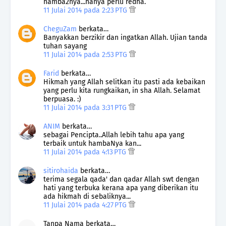
hamba2nya...hanya perlu redha.
11 Julai 2014 pada 2:23 PTG
CheguZam
berkata…
Banyakkan berzikir dan ingatkan Allah. Ujian tanda
tuhan sayang
11 Julai 2014 pada 2:53 PTG
Farid
berkata…
Hikmah yang Allah selitkan itu pasti ada kebaikan
yang perlu kita rungkaikan, in sha Allah. Selamat
berpuasa. :)
11 Julai 2014 pada 3:31 PTG
ANIM
berkata…
sebagai Pencipta..Allah lebih tahu apa yang
terbaik untuk hambaNya kan...
11 Julai 2014 pada 4:13 PTG
sitirohaida
berkata…
terima segala qada' dan qadar Allah swt dengan
hati yang terbuka kerana apa yang diberikan itu
ada hikmah di sebaliknya...
11 Julai 2014 pada 4:27 PTG
Tanpa Nama berkata…