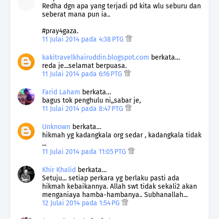
Redha dgn apa yang terjadi pd kita wlu seburu dan
seberat mana pun ia..
#pray4gaza.
11 Julai 2014 pada 4:38 PTG
kakitravelkhairuddin.blogspot.com
berkata…
reda je...selamat berpuasa.
11 Julai 2014 pada 6:16 PTG
Farid Laham
berkata…
bagus tok penghulu ni,,sabar je,
11 Julai 2014 pada 8:47 PTG
Unknown
berkata…
hikmah yg kadangkala org sedar , kadangkala tidak
...
11 Julai 2014 pada 11:05 PTG
Khir Khalid
berkata…
Setuju... setiap perkara yg berlaku pasti ada
hikmah kebaikannya. Allah swt tidak sekali2 akan
menganiaya hamba-hambanya.. Subhanallah...
12 Julai 2014 pada 1:54 PG