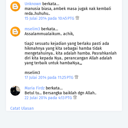
Unknown
berkata…
manusia biasa, ambek masa jugak nak kembali
reda..huhuhu..
15 Julai 2014 pada 10:45 PTG
mselim3
berkata…
Assalammualaikum.. achik,
tiap2 sesuatu kejadian yang berlaku pasti ada
hikmahnya yang kita sebagai hamba tidak
mengetahuinya.. kita adalah hamba. Pasrahkanlah
diri kita kepada Nya.. perancangan Allah adalah
yang terbaik untuk hambaNya,,,
mselim3
17 Julai 2014 pada 11:25 PTG
Maria Firdz
berkata…
Betul tu... Bersangka baiklah dgn Allah..
22 Julai 2014 pada 4:13 PTG
Catat Ulasan