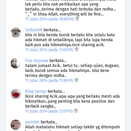
tak perlu kita nak pertikaikan apa yang
berlaku...terima dengan hati terbuka dan redha...
^_^ In Shaa Allah, everything will be fine...
11 Julai 2014 pada 10:06 PG
SalbiahM
berkata…
kita ni bila benda buruk berlaku kita selalu kata
ada hikmah di sebaliknya, tapi kita lupa benda
baik pun ada hikmahnya.nice sharing acik.
11 Julai 2014 pada 11:05 PG
Fiza Aizzawa
berkata…
Salam jumaat Acik.. betul tu.. setiap ujian, dugaan,
baik, buruk semua ada hikmahnya.. kita kene
terima dengan redha..
11 Julai 2014 pada 11:30 PG
Blog Santai
berkata…
Nice sharing Acik..apa-apa yang berlaku mesti ada
hikmahkan...yang penting kita kena positive dan
berbaik sangka...
11 Julai 2014 pada 2:11 PTG
paridah
berkata…
Allah mahatahu hikmah setiap takdir yg ditempuhi