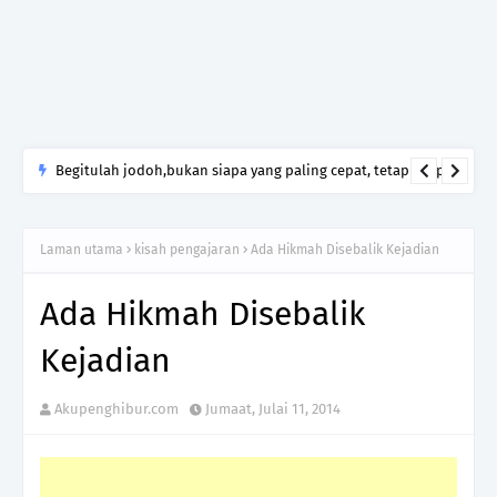
Begitulah jodoh,bukan siapa yang paling cepat, tetapi siapa
yang paling tepat.Jangan sesekali menerima seseorang hanya
kerana takut kesunyian,Jangan pula menikah hanya kerana
Laman utama
kisah pengajaran
Ada Hikmah Disebalik Kejadian
ingin menutup mulut manusia
Ada Hikmah Disebalik
Kejadian
Akupenghibur.com
Jumaat, Julai 11, 2014