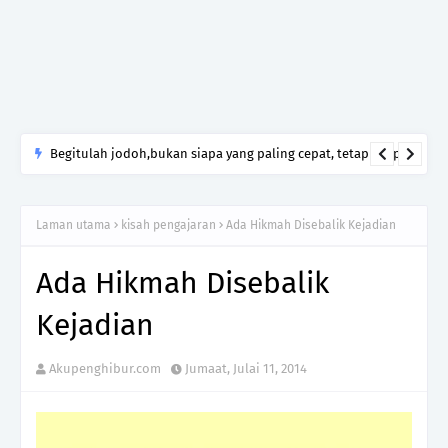
Begitulah jodoh,bukan siapa yang paling cepat, tetapi siapa
yang paling tepat.Jangan sesekali menerima seseorang hanya
kerana takut kesunyian,Jangan pula menikah hanya kerana
Laman utama
kisah pengajaran
Ada Hikmah Disebalik Kejadian
ingin menutup mulut manusia
Ada Hikmah Disebalik
Kejadian
Akupenghibur.com
Jumaat, Julai 11, 2014