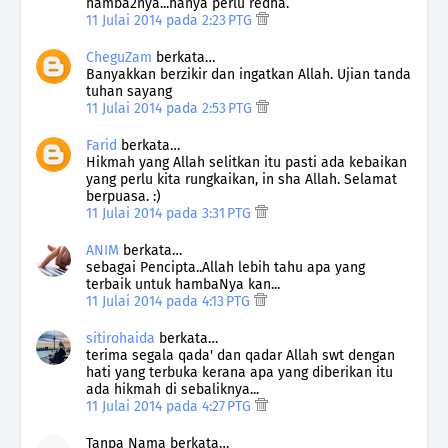
hamba2nya...hanya perlu redha.
11 Julai 2014 pada 2:23 PTG
CheguZam
berkata…
Banyakkan berzikir dan ingatkan Allah. Ujian tanda
tuhan sayang
11 Julai 2014 pada 2:53 PTG
Farid
berkata…
Hikmah yang Allah selitkan itu pasti ada kebaikan
yang perlu kita rungkaikan, in sha Allah. Selamat
berpuasa. :)
11 Julai 2014 pada 3:31 PTG
ANIM
berkata…
sebagai Pencipta..Allah lebih tahu apa yang
terbaik untuk hambaNya kan...
11 Julai 2014 pada 4:13 PTG
sitirohaida
berkata…
terima segala qada' dan qadar Allah swt dengan
hati yang terbuka kerana apa yang diberikan itu
ada hikmah di sebaliknya...
11 Julai 2014 pada 4:27 PTG
Tanpa Nama berkata…