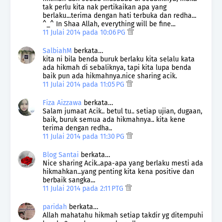
tak perlu kita nak pertikaikan apa yang
berlaku...terima dengan hati terbuka dan redha...
^_^ In Shaa Allah, everything will be fine...
11 Julai 2014 pada 10:06 PG
SalbiahM
berkata…
kita ni bila benda buruk berlaku kita selalu kata
ada hikmah di sebaliknya, tapi kita lupa benda
baik pun ada hikmahnya.nice sharing acik.
11 Julai 2014 pada 11:05 PG
Fiza Aizzawa
berkata…
Salam jumaat Acik.. betul tu.. setiap ujian, dugaan,
baik, buruk semua ada hikmahnya.. kita kene
terima dengan redha..
11 Julai 2014 pada 11:30 PG
Blog Santai
berkata…
Nice sharing Acik..apa-apa yang berlaku mesti ada
hikmahkan...yang penting kita kena positive dan
berbaik sangka...
11 Julai 2014 pada 2:11 PTG
paridah
berkata…
Allah mahatahu hikmah setiap takdir yg ditempuhi