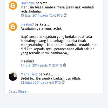
Unknown
berkata…
manusia biasa, ambek masa jugak nak kembali
reda..huhuhu..
15 Julai 2014 pada 10:45 PTG
mselim3
berkata…
Assalammualaikum.. achik,
tiap2 sesuatu kejadian yang berlaku pasti ada
hikmahnya yang kita sebagai hamba tidak
mengetahuinya.. kita adalah hamba. Pasrahkanlah
diri kita kepada Nya.. perancangan Allah adalah
yang terbaik untuk hambaNya,,,
mselim3
17 Julai 2014 pada 11:25 PTG
Maria Firdz
berkata…
Betul tu... Bersangka baiklah dgn Allah..
22 Julai 2014 pada 4:13 PTG
Catat Ulasan