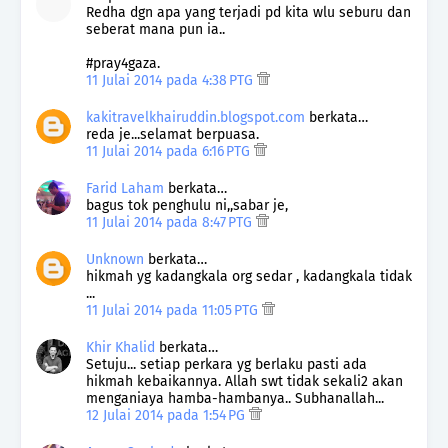
Redha dgn apa yang terjadi pd kita wlu seburu dan
seberat mana pun ia..
#pray4gaza.
11 Julai 2014 pada 4:38 PTG
kakitravelkhairuddin.blogspot.com
berkata…
reda je...selamat berpuasa.
11 Julai 2014 pada 6:16 PTG
Farid Laham
berkata…
bagus tok penghulu ni,,sabar je,
11 Julai 2014 pada 8:47 PTG
Unknown
berkata…
hikmah yg kadangkala org sedar , kadangkala tidak
...
11 Julai 2014 pada 11:05 PTG
Khir Khalid
berkata…
Setuju... setiap perkara yg berlaku pasti ada
hikmah kebaikannya. Allah swt tidak sekali2 akan
menganiaya hamba-hambanya.. Subhanallah...
12 Julai 2014 pada 1:54 PG