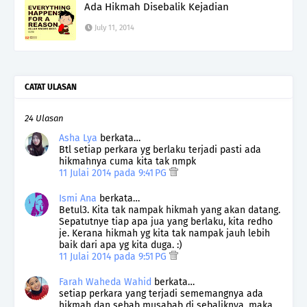
Ada Hikmah Disebalik Kejadian
July 11, 2014
CATAT ULASAN
24 Ulasan
Asha Lya
berkata…
Btl setiap perkara yg berlaku terjadi pasti ada
hikmahnya cuma kita tak nmpk
11 Julai 2014 pada 9:41 PG
Ismi Ana
berkata…
Betul3. Kita tak nampak hikmah yang akan datang.
Sepatutnye tiap apa jua yang berlaku, kita redho
je. Kerana hikmah yg kita tak nampak jauh lebih
baik dari apa yg kita duga. :)
11 Julai 2014 pada 9:51 PG
Farah Waheda Wahid
berkata…
setiap perkara yang terjadi sememangnya ada
hikmah dan sebab musabab di sebaliknya, maka