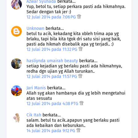
Azwar Syuhada
berkata…
Yup, betol tu, setiap perkara pasti ada hikmahnya.
Sedar dengan tak jer :)
12 Julai 2014 pada 7:06 PG
Unknown
berkata…
betul tu acik, kekadang kita xbleh trima apa yg
brlaku, tapi bila kita tgok dri satu sisi yang baik,
pasti ada hikmah disebalik apa yg terjadi.. :)
12 Julai 2014 pada 11:32 PG
hasliynda umairah beauty
berkata…
setiap kejadian yg berlaku pasti ada hikmahnya,
redha dgn ujian yg Allah turunkan..
12 Julai 2014 pada 11:57 PG
Jari Manis
berkata…
Allah syg akan hambanya dia yg lebih mengetahui
atas sesuatu
12 Julai 2014 pada 4:38 PTG
Cik Itah
berkata…
salam. betul tu acik..apapun yang berlaku pasti
ada kebaikan dan keburukan..
14 Julai 2014 pada 9:12 PG