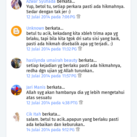
Azwar Syuhada
berkata…
Yup, betol tu, setiap perkara pasti ada hikmahnya.
Sedar dengan tak jer :)
12 Julai 2014 pada 7:06 PG
Unknown
berkata…
betul tu acik, kekadang kita xbleh trima apa yg
brlaku, tapi bila kita tgok dri satu sisi yang baik,
pasti ada hikmah disebalik apa yg terjadi.. :)
12 Julai 2014 pada 11:32 PG
hasliynda umairah beauty
berkata…
setiap kejadian yg berlaku pasti ada hikmahnya,
redha dgn ujian yg Allah turunkan..
12 Julai 2014 pada 11:57 PG
Jari Manis
berkata…
Allah syg akan hambanya dia yg lebih mengetahui
atas sesuatu
12 Julai 2014 pada 4:38 PTG
Cik Itah
berkata…
salam. betul tu acik..apapun yang berlaku pasti
ada kebaikan dan keburukan..
14 Julai 2014 pada 9:12 PG