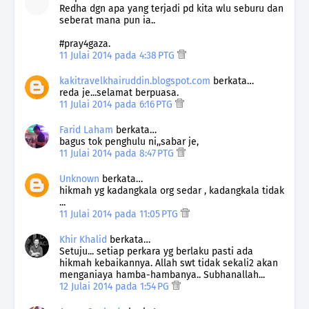
Redha dgn apa yang terjadi pd kita wlu seburu dan
seberat mana pun ia..
#pray4gaza.
11 Julai 2014 pada 4:38 PTG
kakitravelkhairuddin.blogspot.com
berkata…
reda je...selamat berpuasa.
11 Julai 2014 pada 6:16 PTG
Farid Laham
berkata…
bagus tok penghulu ni,,sabar je,
11 Julai 2014 pada 8:47 PTG
Unknown
berkata…
hikmah yg kadangkala org sedar , kadangkala tidak
...
11 Julai 2014 pada 11:05 PTG
Khir Khalid
berkata…
Setuju... setiap perkara yg berlaku pasti ada
hikmah kebaikannya. Allah swt tidak sekali2 akan
menganiaya hamba-hambanya.. Subhanallah...
12 Julai 2014 pada 1:54 PG