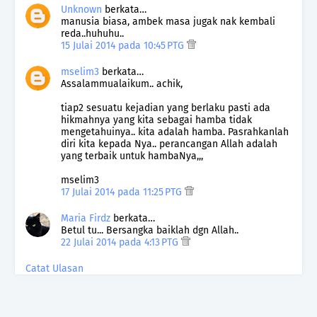
Unknown
berkata…
manusia biasa, ambek masa jugak nak kembali
reda..huhuhu..
15 Julai 2014 pada 10:45 PTG
mselim3
berkata…
Assalammualaikum.. achik,
tiap2 sesuatu kejadian yang berlaku pasti ada
hikmahnya yang kita sebagai hamba tidak
mengetahuinya.. kita adalah hamba. Pasrahkanlah
diri kita kepada Nya.. perancangan Allah adalah
yang terbaik untuk hambaNya,,,
mselim3
17 Julai 2014 pada 11:25 PTG
Maria Firdz
berkata…
Betul tu... Bersangka baiklah dgn Allah..
22 Julai 2014 pada 4:13 PTG
Catat Ulasan