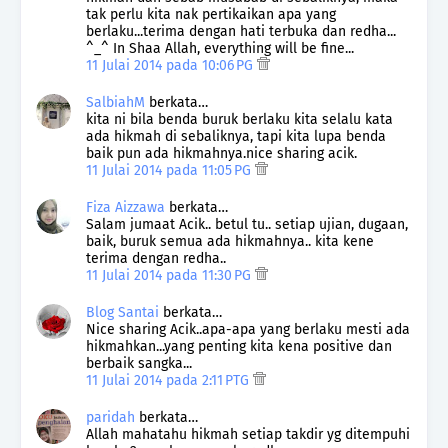
tak perlu kita nak pertikaikan apa yang
berlaku...terima dengan hati terbuka dan redha...
^_^ In Shaa Allah, everything will be fine...
11 Julai 2014 pada 10:06 PG
SalbiahM
berkata…
kita ni bila benda buruk berlaku kita selalu kata
ada hikmah di sebaliknya, tapi kita lupa benda
baik pun ada hikmahnya.nice sharing acik.
11 Julai 2014 pada 11:05 PG
Fiza Aizzawa
berkata…
Salam jumaat Acik.. betul tu.. setiap ujian, dugaan,
baik, buruk semua ada hikmahnya.. kita kene
terima dengan redha..
11 Julai 2014 pada 11:30 PG
Blog Santai
berkata…
Nice sharing Acik..apa-apa yang berlaku mesti ada
hikmahkan...yang penting kita kena positive dan
berbaik sangka...
11 Julai 2014 pada 2:11 PTG
paridah
berkata…
Allah mahatahu hikmah setiap takdir yg ditempuhi