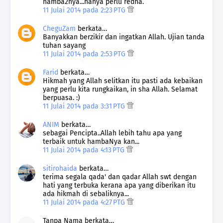
hamba2nya...hanya perlu redha.
11 Julai 2014 pada 2:23 PTG
CheguZam
berkata…
Banyakkan berzikir dan ingatkan Allah. Ujian tanda
tuhan sayang
11 Julai 2014 pada 2:53 PTG
Farid
berkata…
Hikmah yang Allah selitkan itu pasti ada kebaikan
yang perlu kita rungkaikan, in sha Allah. Selamat
berpuasa. :)
11 Julai 2014 pada 3:31 PTG
ANIM
berkata…
sebagai Pencipta..Allah lebih tahu apa yang
terbaik untuk hambaNya kan...
11 Julai 2014 pada 4:13 PTG
sitirohaida
berkata…
terima segala qada' dan qadar Allah swt dengan
hati yang terbuka kerana apa yang diberikan itu
ada hikmah di sebaliknya...
11 Julai 2014 pada 4:27 PTG
Tanpa Nama berkata…