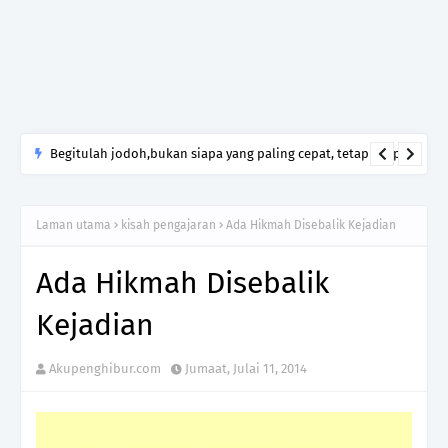
Begitulah jodoh,bukan siapa yang paling cepat, tetapi siapa
yang paling tepat.Jangan sesekali menerima seseorang hanya
kerana takut kesunyian,Jangan pula menikah hanya kerana
Laman utama
kisah pengajaran
Ada Hikmah Disebalik Kejadian
ingin menutup mulut manusia
Ada Hikmah Disebalik
Kejadian
Akupenghibur.com
Jumaat, Julai 11, 2014