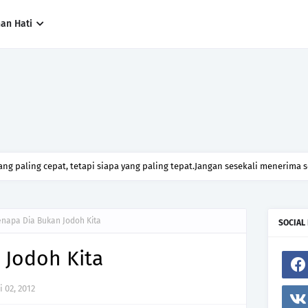
han Hati
ng paling cepat, tetapi siapa yang paling tepat.Jangan sesekali menerima 
h hanya kerana ingin menutup mulut manusia
napa Dia Bukan Jodoh Kita
SOCIAL
 Jodoh Kita
 02, 2012