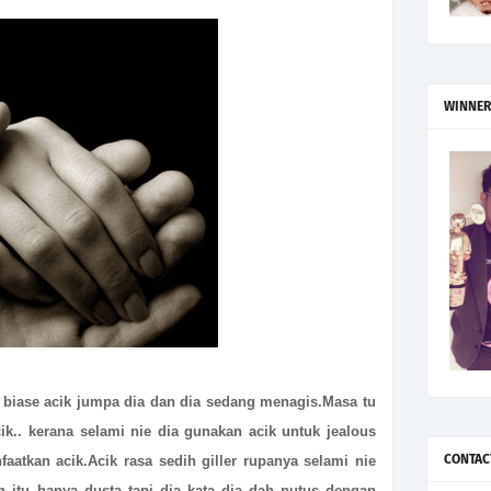
WINNER
 biase acik jumpa dia dan dia sedang menagis.Masa tu
ik.. kerana selami nie dia gunakan acik untuk jealous
CONTAC
aatkan acik.Acik rasa sedih giller rupanya selami nie
kan itu hanya dusta tapi dia kata dia dah putus dengan