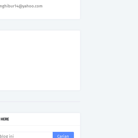
nghibur14@yahoo.com
 HERE