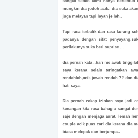
sangka sebab kami hanya bertemua ha
mungkin dia jodoh acik.. dia suka aka
juga melayan tapi layan je lah..
Tapi rasa terbalik dan rasa kurang se
padanya dengan sifat penyayang,s
perilakunya suka beri suprise ...
dia pernah kata ..hari nie awak tinggil
saya kerana selalu teringatkan a
rendahlah,acik jawab rendah ?? dan di
hati saya.
Dia pernah cakap izinkan saya jadi 
kenangan kita rasa bahagia sangat d
saje dengan menjaga aurat, lemah le
couple acik puas cari dia kerana dia m
biasa melepak dan berjumpa..