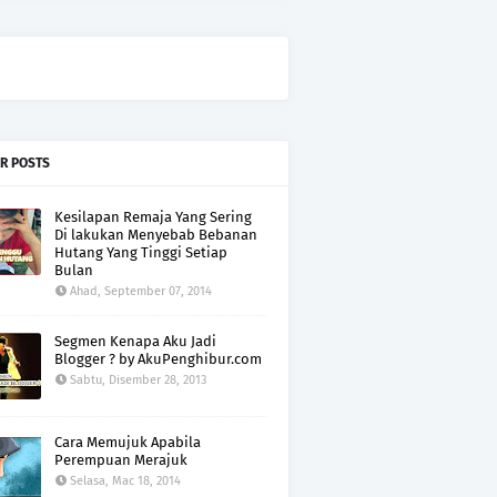
R POSTS
Kesilapan Remaja Yang Sering
Di lakukan Menyebab Bebanan
Hutang Yang Tinggi Setiap
Bulan
Ahad, September 07, 2014
Segmen Kenapa Aku Jadi
Blogger ? by AkuPenghibur.com
Sabtu, Disember 28, 2013
Cara Memujuk Apabila
Perempuan Merajuk
Selasa, Mac 18, 2014