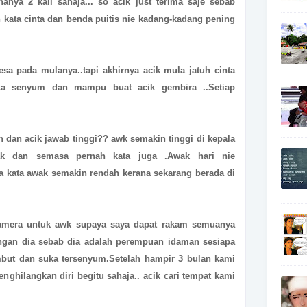
nya 2 kali sahaja... so acik just terima saje sebab
n kata cinta dan benda puitis nie kadang-kadang pening
lesa pada mulanya..tapi akhirnya acik mula jatuh cinta
uka senyum dan mampu buat acik gembira ..Setiap
ah dan acik jawab tinggi?? awk semakin tinggi di kepala
wak dan semasa pernah kata juga .Awak hari nie
a kata awak semakin rendah kerana sekarang berada di
camera untuk awk supaya saya dapat rakam semuanya
engan dia sebab dia adalah perempuan idaman sesiapa
mbut dan suka tersenyum.Setelah hampir 3 bulan kami
enghilangkan diri begitu sahaja.. acik cari tempat kami