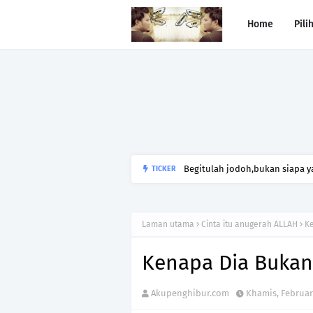
Home
Pili
Begitulah jodoh,bukan siapa ya
TICKER
kesunyian,Jangan pula menika
Laman utama
Cinta itu anugerah ALLAH
Ke
Kenapa Dia Bukan
Akupenghibur.com
Khamis, Februari