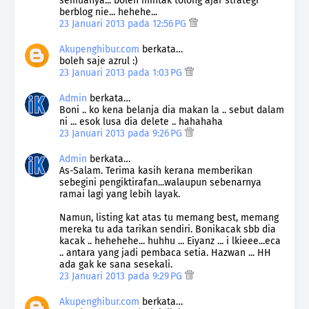
semuanya... boleh mintak tolong ajar strategi
berblog nie... hehehe...
23 Januari 2013 pada 12:56 PG
Akupenghibur.com
berkata…
boleh saje azrul :)
23 Januari 2013 pada 1:03 PG
Admin
berkata…
Boni .. ko kena belanja dia makan la .. sebut dalam
ni ... esok lusa dia delete .. hahahaha
23 Januari 2013 pada 9:26 PG
Admin
berkata…
As-Salam. Terima kasih kerana memberikan
sebegini pengiktirafan...walaupun sebenarnya
ramai lagi yang lebih layak.
Namun, listing kat atas tu memang best, memang
mereka tu ada tarikan sendiri. Bonikacak sbb dia
kacak .. hehehehe... huhhu ... Eiyanz ... i lkieee...eca
.. antara yang jadi pembaca setia. Hazwan ... HH
ada gak ke sana sesekali.
23 Januari 2013 pada 9:29 PG
Akupenghibur.com
berkata…