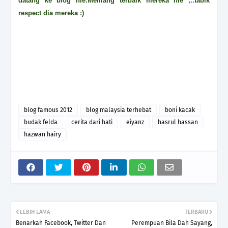
datang ke blog nie.Memang terbaik mereka nie ,..tabik
respect dia mereka :)
blog famous 2012
blog malaysia terhebat
boni kacak
budak felda
cerita dari hati
eiyanz
hasrul hassan
hazwan hairy
LEBIH LAMA
TERBARU
Benarkah Facebook, Twitter Dan
Perempuan Bila Dah Sayang,