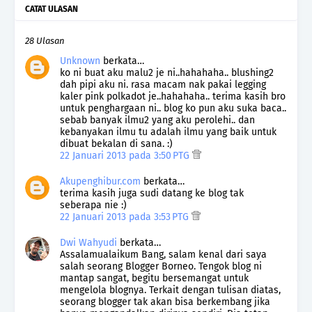
CATAT ULASAN
28 Ulasan
Unknown
berkata…
ko ni buat aku malu2 je ni..hahahaha.. blushing2
dah pipi aku ni. rasa macam nak pakai legging
kaler pink polkadot je..hahahaha.. terima kasih bro
untuk penghargaan ni.. blog ko pun aku suka baca..
sebab banyak ilmu2 yang aku perolehi.. dan
kebanyakan ilmu tu adalah ilmu yang baik untuk
dibuat bekalan di sana. :)
22 Januari 2013 pada 3:50 PTG
Akupenghibur.com
berkata…
terima kasih juga sudi datang ke blog tak
seberapa nie :)
22 Januari 2013 pada 3:53 PTG
Dwi Wahyudi
berkata…
Assalamualaikum Bang, salam kenal dari saya
salah seorang Blogger Borneo. Tengok blog ni
mantap sangat, begitu bersemangat untuk
mengelola blognya. Terkait dengan tulisan diatas,
seorang blogger tak akan bisa berkembang jika