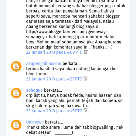
hanya mengandalkan dirinya sendiri. Dia tetap
butuh minimal seorang sahabat blogger juga untuk
berbagi cerita dan pengalaman. Sama halnya
seperti saya, mencoba mencari sahabat blogger
darimana saja termasuk dari Malaysia. Kalau
Abang berkenan kunjungi blog saya di
http://www.bloggerborneo.com/giveaway-
senangnya-hatiku-menggapai-mimpi-melalui-
blog. Mohon maaf sebelumnya jika Abang kurang
berkenan dgn komentar saya ini. Thanks... :-)
22 Januari 2013 pada 4:09 PTG
Akupenghibur.com
berkata…
terima kasih :) saya akan datang kunjungan ke
blog kamu
22 Januari 2013 pada 4:23 PTG
sohoque
berkata…
drp list tu, hanya budak felda, hasrul hassan dan
boni kacak yang aku pernah terjah dan komen. so
skrg nak terjah yang bakinya tu..
22 Januari 2013 pada 4:45 PTG
Unknown
berkata…
Thanks sbb share . lama dah tak blogwalking . nak
dekat setaun T________T