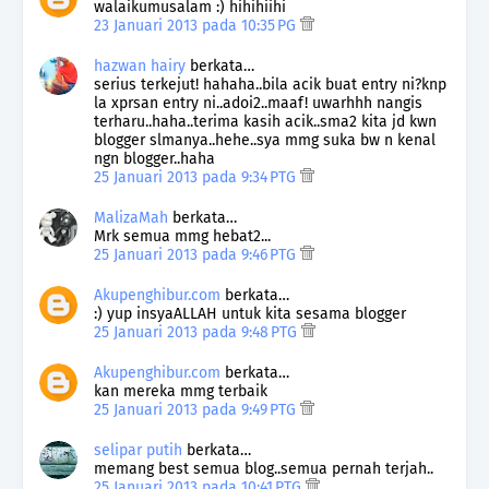
walaikumusalam :) hihihiihi
23 Januari 2013 pada 10:35 PG
hazwan hairy
berkata…
serius terkejut! hahaha..bila acik buat entry ni?knp
la xprsan entry ni..adoi2..maaf! uwarhhh nangis
terharu..haha..terima kasih acik..sma2 kita jd kwn
blogger slmanya..hehe..sya mmg suka bw n kenal
ngn blogger..haha
25 Januari 2013 pada 9:34 PTG
MalizaMah
berkata…
Mrk semua mmg hebat2...
25 Januari 2013 pada 9:46 PTG
Akupenghibur.com
berkata…
:) yup insyaALLAH untuk kita sesama blogger
25 Januari 2013 pada 9:48 PTG
Akupenghibur.com
berkata…
kan mereka mmg terbaik
25 Januari 2013 pada 9:49 PTG
selipar putih
berkata…
memang best semua blog..semua pernah terjah..
25 Januari 2013 pada 10:41 PTG