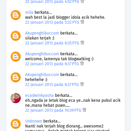
22 Januari 2013 pada 4:52 PTG
mila
berkata…
wah best la jadi blogger idola acik hehehe.
22 Januari 2013 pada 5:32 PTG
Akupenghibur.com
berkata…
silakan terjah :)
22 Januari 2013 pada 6:35 PTG
Akupenghibur.com
berkata…
welcome, lamenya tak blogwalking :)
22 Januari 2013 pada 6:37 PTG
Akupenghibur.com
berkata…
hehehehe :)
22 Januari 2013 pada 6:37 PTG
ecadwinkyasha
berkata…
eh..ngada je letak blog eca ye...nak kena pukul acik
ne..mana hebat puwn.....
22 Januari 2013 pada 10:39 PTG
Unknown
berkata…
Nanti nak terjah blog diorang... awesome2