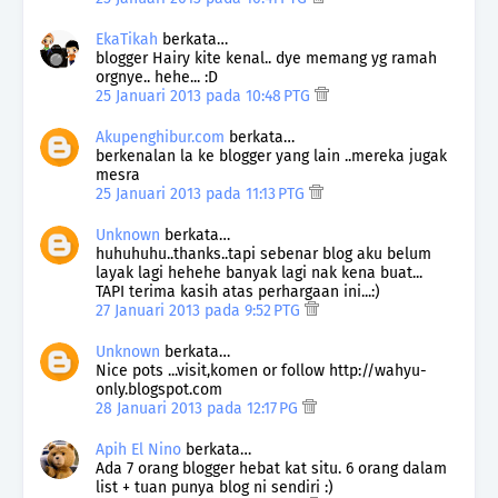
EkaTikah
berkata…
blogger Hairy kite kenal.. dye memang yg ramah
orgnye.. hehe... :D
25 Januari 2013 pada 10:48 PTG
Akupenghibur.com
berkata…
berkenalan la ke blogger yang lain ..mereka jugak
mesra
25 Januari 2013 pada 11:13 PTG
Unknown
berkata…
huhuhuhu..thanks..tapi sebenar blog aku belum
layak lagi hehehe banyak lagi nak kena buat...
TAPI terima kasih atas perhargaan ini...:)
27 Januari 2013 pada 9:52 PTG
Unknown
berkata…
Nice pots ...visit,komen or follow http://wahyu-
only.blogspot.com
28 Januari 2013 pada 12:17 PG
Apih El Nino
berkata…
Ada 7 orang blogger hebat kat situ. 6 orang dalam
list + tuan punya blog ni sendiri :)