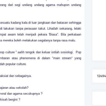
larang dari segi undang undang agama mahupon undang
 sesuatu kadang kala di luar jangkaan dan batasan sehingga
i lakukan tanpa perasaan takut. Lihatlah sekarang, lelaki
mpat awam telah menjadi pekara 'Biasa". Bila perkataan
aka mereka boleh melakukan segalanya tanpa rasa malu.
pop culture ".aahh tengok dan keluar istilah sosiologi. Pop
, gambaran atau phenomena di dalam "main stream" yang
dah popular culture.
aksiat dan sebagainya.
1
2
4
9
4
lajaran atau sekolah?
 moral dan agama secukupnya ?
isah bergini ?