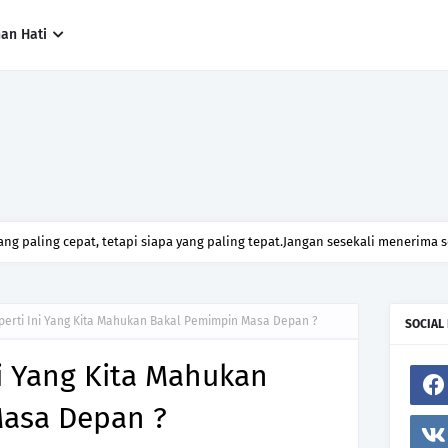
han Hati
ng paling cepat, tetapi siapa yang paling tepat.Jangan sesekali menerima 
h hanya kerana ingin menutup mulut manusia
erti Ini Yang Kita Mahukan Bakal Pemimpin Masa Depan ?
SOCIAL
i Yang Kita Mahukan
asa Depan ?