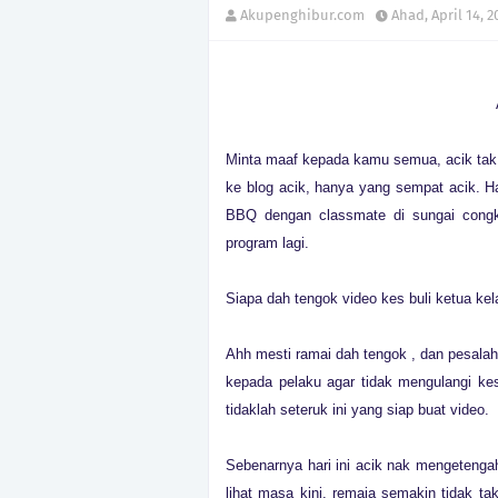
Akupenghibur.com
Ahad, April 14, 2
Minta maaf kepada kamu semua, acik tak
ke blog acik, hanya yang sempat acik. Ha
BBQ dengan classmate di sungai congka
program lagi.
Siapa dah tengok video kes buli ketua kel
Ahh mesti ramai dah tengok , dan pesalah
kepada pelaku agar tidak mengulangi kesi
tidaklah seteruk ini yang siap buat video.
Sebenarnya hari ini acik nak mengetengah
lihat masa kini, remaja semakin tidak t