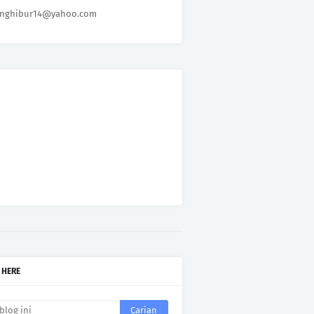
nghibur14@yahoo.com
 HERE