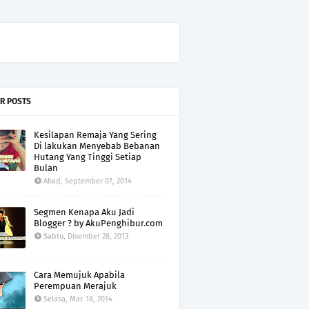
R POSTS
Kesilapan Remaja Yang Sering
Di lakukan Menyebab Bebanan
Hutang Yang Tinggi Setiap
Bulan
Ahad, September 07, 2014
Segmen Kenapa Aku Jadi
Blogger ? by AkuPenghibur.com
Sabtu, Disember 28, 2013
Cara Memujuk Apabila
Perempuan Merajuk
Selasa, Mac 18, 2014