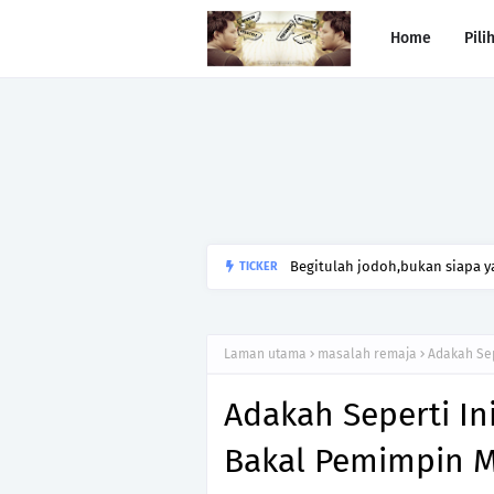
Home
Pili
Begitulah jodoh,bukan siapa ya
TICKER
kesunyian,Jangan pula menika
Laman utama
masalah remaja
Adakah Sep
Adakah Seperti In
Bakal Pemimpin M