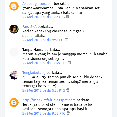
Akupenghibur.com
berkata…
@Abak@Pedamba Cinta Penuh Mahabbah setuju
sangat apa yang ambak katakan itu
24 Mei 2013 pada 12:29 PG
Fais-SKA
berkata…
kecian kanak2 yg xberdosa jd mgsa :(
subhanallah...
24 Mei 2013 pada 8:54 PG
Tanpa Nama berkata…
manusia yang kejam je sanggup membunuh anak2
kecil..benci org sebegini..
24 Mei 2013 pada 12:45 PTG
Tengkubutang
berkata…
huu.. kalau tgk gambo pun dh sedih.. klu depan2
teman lagi lea teman sedih.. silap2 menangis
terus tgk baby ni.. =(
24 Mei 2013 pada 6:35 PTG
http://mhakimfaiz.blogspot.com
berkata…
Teruknya dibuat oleh manusia tiada belas
kasihan.. semoga tiada apa-apa bayi itu ..
24 Mei 2013 pada 9:08 PTG