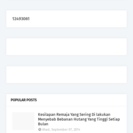
1
2
4
9
3
0
6
1
POPULAR POSTS
Kesilapan Remaja Yang Sering Di lakukan
Menyebab Bebanan Hutang Yang Tinggi Setiap
Bulan
Ahad, September 07, 2014