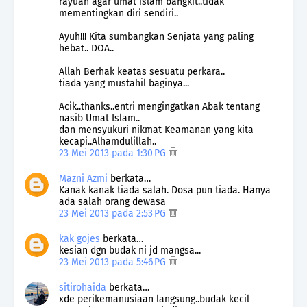
rayuan agar umat islam bangkit..tidak
mementingkan diri sendiri..
Ayuh!!! Kita sumbangkan Senjata yang paling
hebat.. DOA..
Allah Berhak keatas sesuatu perkara..
tiada yang mustahil baginya...
Acik..thanks..entri mengingatkan Abak tentang
nasib Umat Islam..
dan mensyukuri nikmat Keamanan yang kita
kecapi..Alhamdulillah..
23 Mei 2013 pada 1:30 PG
Mazni Azmi
berkata…
Kanak kanak tiada salah. Dosa pun tiada. Hanya
ada salah orang dewasa
23 Mei 2013 pada 2:53 PG
kak gojes
berkata…
kesian dgn budak ni jd mangsa...
23 Mei 2013 pada 5:46 PG
sitirohaida
berkata…
xde perikemanusiaan langsung..budak kecil