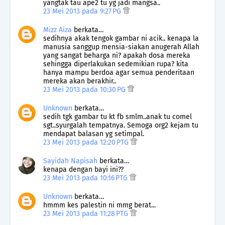
yangtak tau ape2 tu yg jadi mangsa..
23 Mei 2013 pada 9:27 PG
Mizz Aiza
berkata…
sedihnya akak tengok gambar ni acik.. kenapa la
manusia sanggup mensia-siakan anugerah Allah
yang sangat beharga ni? apakah dosa mereka
sehingga diperlakukan sedemikian rupa? kita
hanya mampu berdoa agar semua penderitaan
mereka akan berakhir..
23 Mei 2013 pada 10:30 PG
Unknown
berkata…
sedih tgk gambar tu kt fb smlm..anak tu comel
sgt..syurgalah tempatnya. Semoga org2 kejam tu
mendapat balasan yg setimpal.
23 Mei 2013 pada 12:20 PTG
Sayidah Napisah
berkata…
kenapa dengan bayi ini??
23 Mei 2013 pada 10:16 PTG
Unknown
berkata…
hmmm kes palestin ni mmg berat...
23 Mei 2013 pada 11:28 PTG