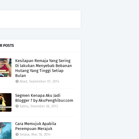
R POSTS
Kesilapan Remaja Yang Sering
Di lakukan Menyebab Bebanan
Hutang Yang Tinggi Setiap
Bulan
Ahad, September 07, 2014
Segmen Kenapa Aku Jadi
Blogger ? by AkuPenghibur.com
Sabtu, Disember 28, 2013
Cara Memujuk Apabila
Perempuan Merajuk
Selasa, Mac 18, 2014