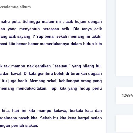
Assalamualaikum
 mahu pula. Sehingga malam ini , acik hujani dengan
lan yang menyentuh perasaan acik. Dia tanya acik
yang acik sayang ? Yup benar sekali memang ini takdir
a saat kita benar benar memerlukannya dalam hidup kita
ik tak mampu nak gantikan "sesuatu" yang hilang itu.
ka dan kawal. Di kala gembira boleh di turunkan dugaan
 itu juga hadir. Memang sekali kehilangan orang yang
emang mendukacitakan. Tapi kita yang hidup perlu
1
2
4
9
4
 kita, hari ini kita mampu ketawa, berkata kata dan
agaimana naseb kita. Sebab itu kita kena hargai setiap
Jangan pernah siakan.