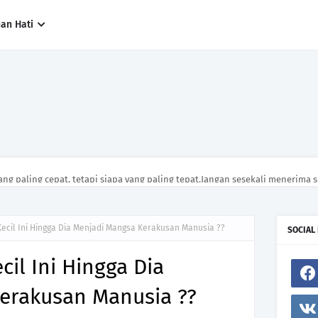
han Hati
ng paling cepat, tetapi siapa yang paling tepat.Jangan sesekali menerima 
h hanya kerana ingin menutup mulut manusia
ecil Ini Hingga Dia Menjadi Mangsa Kerakusan Manusia ??
SOCIAL
il Ini Hingga Dia
erakusan Manusia ??