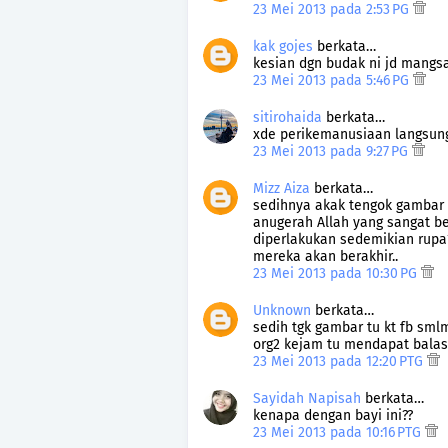
23 Mei 2013 pada 2:53 PG
kak gojes
berkata…
kesian dgn budak ni jd mangsa.
23 Mei 2013 pada 5:46 PG
sitirohaida
berkata…
xde perikemanusiaan langsung.
23 Mei 2013 pada 9:27 PG
Mizz Aiza
berkata…
sedihnya akak tengok gambar 
anugerah Allah yang sangat b
diperlakukan sedemikian rup
mereka akan berakhir..
23 Mei 2013 pada 10:30 PG
Unknown
berkata…
sedih tgk gambar tu kt fb sml
org2 kejam tu mendapat balas
23 Mei 2013 pada 12:20 PTG
Sayidah Napisah
berkata…
kenapa dengan bayi ini??
23 Mei 2013 pada 10:16 PTG