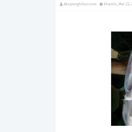
Akupenghibur.com
Khamis, Mei 23, 