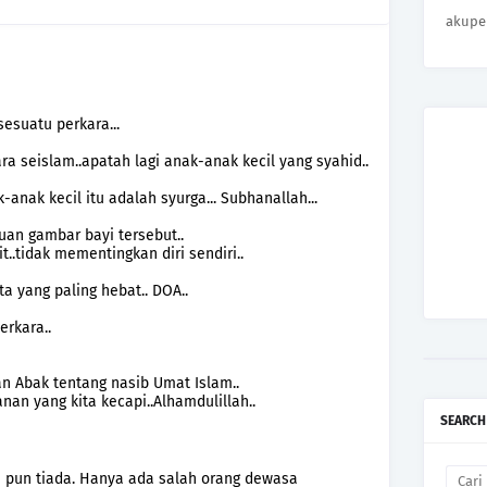
akupe
esuatu perkara...
a seislam..apatah lagi anak-anak kecil yang syahid..
anak kecil itu adalah syurga... Subhanallah...
uan gambar bayi tersebut..
..tidak mementingkan diri sendiri..
a yang paling hebat.. DOA..
erkara..
an Abak tentang nasib Umat Islam..
n yang kita kecapi..Alhamdulillah..
SEARCH
a pun tiada. Hanya ada salah orang dewasa