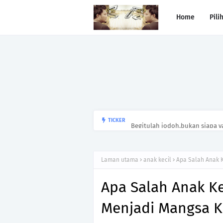
Home
Pili
Begitulah jodoh,bukan siapa ya
TICKER
kesunyian,Jangan pula menika
Laman utama
anak kecil
Apa Salah Anak K
Apa Salah Anak Kec
Menjadi Mangsa K