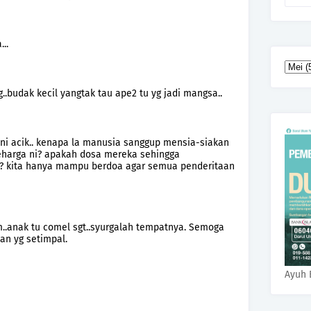
..
.budak kecil yangtak tau ape2 tu yg jadi mangsa..
ni acik.. kenapa la manusia sanggup mensia-siakan
eharga ni? apakah dosa mereka sehingga
a? kita hanya mampu berdoa agar semua penderitaan
m..anak tu comel sgt..syurgalah tempatnya. Semoga
an yg setimpal.
Ayuh 