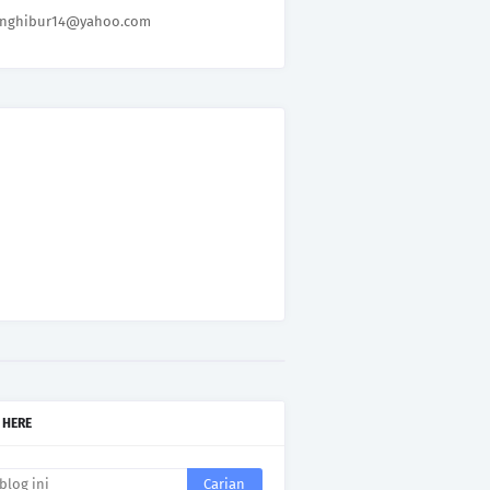
nghibur14@yahoo.com
 HERE