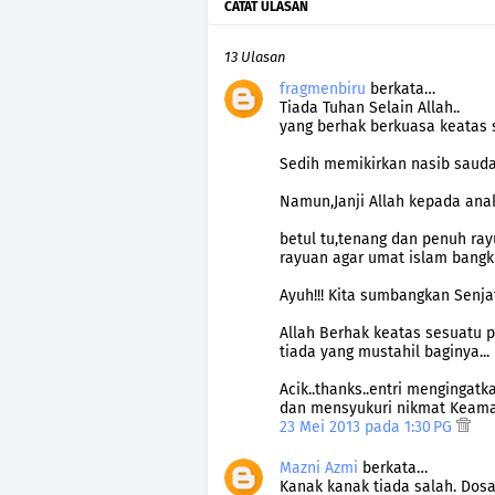
CATAT ULASAN
13 Ulasan
fragmenbiru
berkata…
Tiada Tuhan Selain Allah..
yang berhak berkuasa keatas s
Sedih memikirkan nasib saudar
Namun,Janji Allah kepada anak-
betul tu,tenang dan penuh ray
rayuan agar umat islam bangkit
Ayuh!!! Kita sumbangkan Senjat
Allah Berhak keatas sesuatu p
tiada yang mustahil baginya...
Acik..thanks..entri mengingatk
dan mensyukuri nikmat Keamana
23 Mei 2013 pada 1:30 PG
Mazni Azmi
berkata…
Kanak kanak tiada salah. Dos