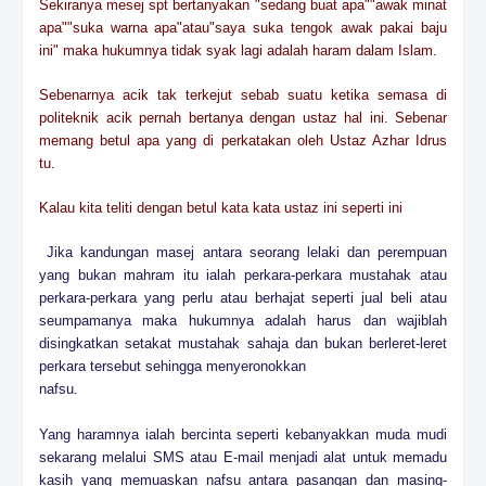
Sekiranya mesej spt bertanyakan "sedang buat apa""awak minat
apa""suka warna apa"atau"saya suka tengok awak pakai baju
ini" maka hukumnya tidak syak lagi adalah haram dalam Islam.
Sebenarnya acik tak terkejut sebab suatu ketika semasa di
politeknik acik pernah bertanya dengan ustaz hal ini. Sebenar
memang betul apa yang di perkatakan oleh Ustaz Azhar Idrus
tu.
Kalau kita teliti dengan betul kata kata ustaz ini seperti ini
Jika kandungan masej antara seorang lelaki dan perempuan
yang bukan mahram itu ialah perkara-perkara mustahak atau
perkara-perkara yang perlu atau berhajat seperti jual beli atau
seumpamanya maka hukumnya adalah harus dan wajiblah
disingkatkan setakat mustahak sahaja dan bukan berleret-leret
perkara tersebut sehingga menyeronokkan
nafsu.
Yang haramnya ialah bercinta seperti kebanyakkan muda mudi
sekarang melalui SMS atau E-mail menjadi alat untuk memadu
kasih yang memuaskan nafsu antara pasangan dan masing-