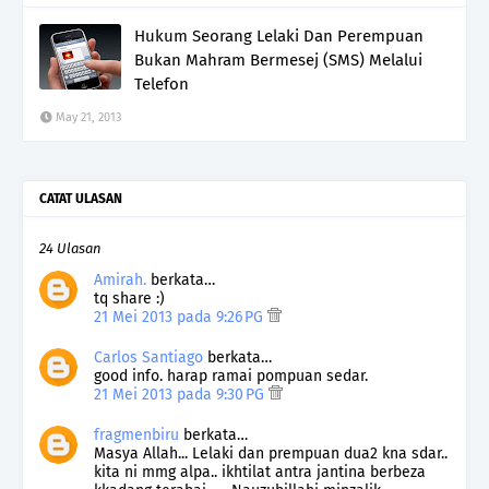
Hukum Seorang Lelaki Dan Perempuan
Bukan Mahram Bermesej (SMS) Melalui
Telefon
May 21, 2013
CATAT ULASAN
24 Ulasan
Amirah.
berkata…
tq share :)
21 Mei 2013 pada 9:26 PG
Carlos Santiago
berkata…
good info. harap ramai pompuan sedar.
21 Mei 2013 pada 9:30 PG
fragmenbiru
berkata…
Masya Allah... Lelaki dan prempuan dua2 kna sdar..
kita ni mmg alpa.. ikhtilat antra jantina berbeza