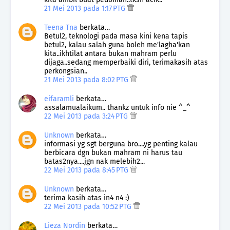
21 Mei 2013 pada 1:17 PTG
Teena Tna
berkata…
Betul2, teknologi pada masa kini kena tapis
betul2, kalau salah guna boleh me'lagha'kan
kita..ikhtilat antara bukan mahram perlu
dijaga..sedang memperbaiki diri, terimakasih atas
perkongsian..
21 Mei 2013 pada 8:02 PTG
eifaramli
berkata…
assalamualaikum.. thankz untuk info nie ^_^
22 Mei 2013 pada 3:24 PTG
Unknown
berkata…
informasi yg sgt berguna bro....yg penting kalau
berbicara dgn bukan mahram ni harus tau
batas2nya....jgn nak melebih2...
22 Mei 2013 pada 8:45 PTG
Unknown
berkata…
terima kasih atas in4 n4 :)
22 Mei 2013 pada 10:52 PTG
Lieza Nordin
berkata…