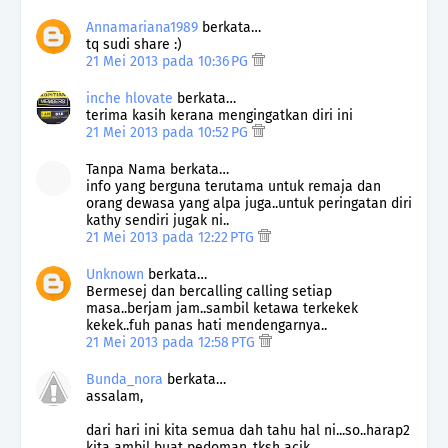
Annamariana1989
berkata…
tq sudi share :)
21 Mei 2013 pada 10:36 PG
inche hlovate
berkata…
terima kasih kerana mengingatkan diri ini
21 Mei 2013 pada 10:52 PG
Tanpa Nama berkata…
info yang berguna terutama untuk remaja dan
orang dewasa yang alpa juga..untuk peringatan diri
kathy sendiri jugak ni..
21 Mei 2013 pada 12:22 PTG
Unknown
berkata…
Bermesej dan bercalling calling setiap
masa..berjam jam..sambil ketawa terkekek
kekek..fuh panas hati mendengarnya..
21 Mei 2013 pada 12:58 PTG
Bunda_nora
berkata…
assalam,
dari hari ini kita semua dah tahu hal ni...so..harap2
kita ambil buat pedoman..tksh acik..