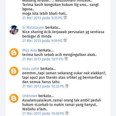
kkadang terabai.. ... Nauzubillahi minzalik..
Terima kasih kongsikan hukum ttg sms... sangt
bguna..
moga kita lebih bhati-hati..
21 Mei 2013 pada 9:35 PG
Si Matatajam
berkata…
Nice sharing Acik..terjawab persoalan yg sentiasa
berlegar di minda
21 Mei 2013 pada 9:59 PG
Mizz Aiza
berkata…
terima kasih sebab acik mengingatkan akak..
21 Mei 2013 pada 10:11 PG
miss yatie
berkata…
eemmm...tapi zaman sekarang sukar nak elakkan?,
tapi apa2 pun thanks atas srtikel yg bermanfaat
dan semua harus tahu
21 Mei 2013 pada 10:32 PG
Unknown
berkata…
Assalamualaikum..ramai orang tak ambil peduli
hukum ni,sebab tu makin ramai yang hanyut..
Wallahu a'lam..
21 Mei 2013 pada 10:36 PG