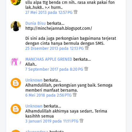
sllu alpa ttg benda cm nih.. rasa xnak pakai fon
lak..huk8.. >.< hurm..
27 Mei 2013 pada 12:57 PG
Dunia Bisu
berkata…
http://minchejannah.blogspot.com/
Di sini ada juga perkongsian bagaimana terjerat
dengan cinta hanya bermula dengan SMS.
25 Disember 2013 pada 12:13 PG
MANCHAS APPLE GRENED
berkata…
Allah..
7 September 2017 pada 8:20 PG
Unknown
berkata…
Alhamdulillah, perkongsian yang baik. Semoga
memberi manfaat bersama.
6 Mei 2018 pada 2:56 PTG
Unknown
berkata…
Alhamdulillah akhirnya saya sedarr.. Terima
kasihhh semua
3 Januari 2019 pada 11:11 PTG