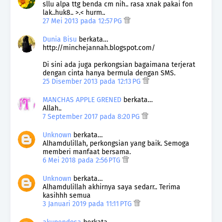
sllu alpa ttg benda cm nih.. rasa xnak pakai fon
lak..huk8.. >.< hurm..
27 Mei 2013 pada 12:57 PG
Dunia Bisu
berkata…
http://minchejannah.blogspot.com/
Di sini ada juga perkongsian bagaimana terjerat
dengan cinta hanya bermula dengan SMS.
25 Disember 2013 pada 12:13 PG
MANCHAS APPLE GRENED
berkata…
Allah..
7 September 2017 pada 8:20 PG
Unknown
berkata…
Alhamdulillah, perkongsian yang baik. Semoga
memberi manfaat bersama.
6 Mei 2018 pada 2:56 PTG
Unknown
berkata…
Alhamdulillah akhirnya saya sedarr.. Terima
kasihhh semua
3 Januari 2019 pada 11:11 PTG