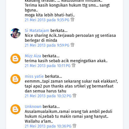
kkadang terabai.. ... Nauzubillahi minzalik..
Terima kasih kongsikan hukum ttg sms... sangt
bguna..
moga kita lebih bhati-hati..
21 Mei 2013 pada 9:35 PG
Si Matatajam
berkata…
Nice sharing Acik..terjawab persoalan yg sentiasa
berlegar di minda
21 Mei 2013 pada 9:59 PG
Mizz Aiza
berkata…
terima kasih sebab acik mengingatkan akak..
21 Mei 2013 pada 10:11 PG
miss yatie
berkata…
eemmm...tapi zaman sekarang sukar nak elakkan?,
tapi apa2 pun thanks atas srtikel yg bermanfaat
dan semua harus tahu
21 Mei 2013 pada 10:32 PG
Unknown
berkata…
Assalamualaikum..ramai orang tak ambil peduli
hukum ni,sebab tu makin ramai yang hanyut..
Wallahu a'lam..
21 Mei 2013 pada 10:36 PG