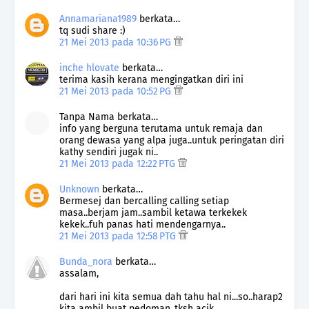
Annamariana1989
berkata…
tq sudi share :)
21 Mei 2013 pada 10:36 PG
inche hlovate
berkata…
terima kasih kerana mengingatkan diri ini
21 Mei 2013 pada 10:52 PG
Tanpa Nama berkata…
info yang berguna terutama untuk remaja dan
orang dewasa yang alpa juga..untuk peringatan diri
kathy sendiri jugak ni..
21 Mei 2013 pada 12:22 PTG
Unknown
berkata…
Bermesej dan bercalling calling setiap
masa..berjam jam..sambil ketawa terkekek
kekek..fuh panas hati mendengarnya..
21 Mei 2013 pada 12:58 PTG
Bunda_nora
berkata…
assalam,
dari hari ini kita semua dah tahu hal ni...so..harap2
kita ambil buat pedoman..tksh acik..