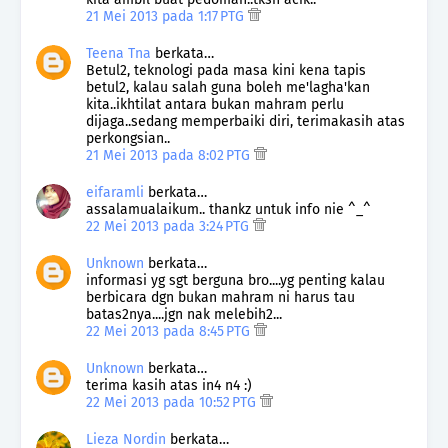
21 Mei 2013 pada 1:17 PTG
Teena Tna
berkata…
Betul2, teknologi pada masa kini kena tapis
betul2, kalau salah guna boleh me'lagha'kan
kita..ikhtilat antara bukan mahram perlu
dijaga..sedang memperbaiki diri, terimakasih atas
perkongsian..
21 Mei 2013 pada 8:02 PTG
eifaramli
berkata…
assalamualaikum.. thankz untuk info nie ^_^
22 Mei 2013 pada 3:24 PTG
Unknown
berkata…
informasi yg sgt berguna bro....yg penting kalau
berbicara dgn bukan mahram ni harus tau
batas2nya....jgn nak melebih2...
22 Mei 2013 pada 8:45 PTG
Unknown
berkata…
terima kasih atas in4 n4 :)
22 Mei 2013 pada 10:52 PTG
Lieza Nordin
berkata…