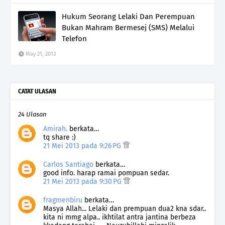
Hukum Seorang Lelaki Dan Perempuan
Bukan Mahram Bermesej (SMS) Melalui
Telefon
May 21, 2013
CATAT ULASAN
24 Ulasan
Amirah.
berkata…
tq share :)
21 Mei 2013 pada 9:26 PG
Carlos Santiago
berkata…
good info. harap ramai pompuan sedar.
21 Mei 2013 pada 9:30 PG
fragmenbiru
berkata…
Masya Allah... Lelaki dan prempuan dua2 kna sdar..
kita ni mmg alpa.. ikhtilat antra jantina berbeza