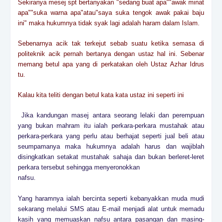
Sekiranya mesej spt bertanyakan "sedang buat apa""awak minat
apa""suka warna apa"atau"saya suka tengok awak pakai baju
ini" maka hukumnya tidak syak lagi adalah haram dalam Islam.
Sebenarnya acik tak terkejut sebab suatu ketika semasa di
politeknik acik pernah bertanya dengan ustaz hal ini. Sebenar
memang betul apa yang di perkatakan oleh Ustaz Azhar Idrus
tu.
Kalau kita teliti dengan betul kata kata ustaz ini seperti ini
Jika kandungan masej antara seorang lelaki dan perempuan
yang bukan mahram itu ialah perkara-perkara mustahak atau
perkara-perkara yang perlu atau berhajat seperti jual beli atau
seumpamanya maka hukumnya adalah harus dan wajiblah
disingkatkan setakat mustahak sahaja dan bukan berleret-leret
perkara tersebut sehingga menyeronokkan
nafsu.
Yang haramnya ialah bercinta seperti kebanyakkan muda mudi
sekarang melalui SMS atau E-mail menjadi alat untuk memadu
kasih yang memuaskan nafsu antara pasangan dan masing-