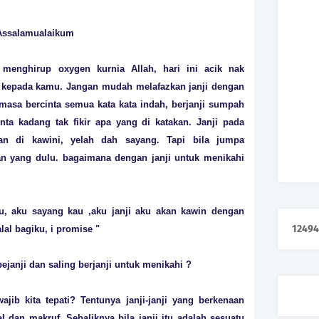
Assalamualaikum
t menghi
rup oxygen ku
rnia Allah, ha
ri ini acik nak
k kepada kamu. Jangan mudah melafazkan janji dengan
h masa bercinta semua kata kata indah, berjanji sumpah
nta kadang tak fikir apa yang di katakan. Janji pada
dan di kawini, yelah dah sayang. Tapi bila jumpa
kan yang dulu. bagaimana dengan janji untuk menikahi
u, aku sayang kau ,aku janji aku akan kawin dengan
1
2
4
9
4
lal bagiku, i promise "
anji dan saling berjanji untuk menikahi ?
jib kita tepati? Tentunya janji-janji yang berkenaan
 dan makruf. Sebaliknya bila janji itu adalah sesuatu