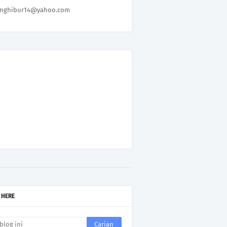
nghibur14@yahoo.com
 HERE