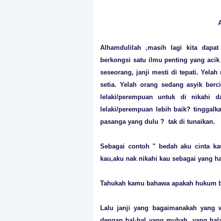
Alhamdulilah ,masih lagi kita dapa
berkongsi satu ilmu penting yang aci
seseorang, janji mesti di tepati. Yela
setia. Yelah orang sedang asyik berci
lelaki/perempuan untuk di nikahi 
lelaki/perempuan lebih baik? tinggal
pasanga yang dulu ? tak di tunaikan.
Sebagai contoh " bedah aku cinta ka
kau,aku nak nikahi kau sebagai yang ha
Tahukah kamu bahawa apakah hukum bej
Lalu janji yang bagaimanakah yang wa
dengan hal-hal yang mubah, yang halal