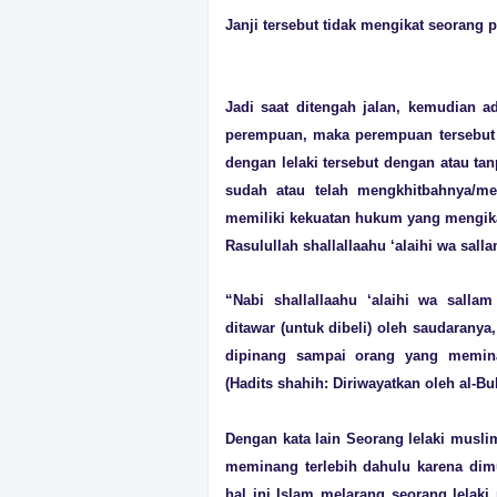
Janji tersebut tidak mengikat seorang
Jadi saat ditengah jalan, kemudian ad
perempuan, maka
perempuan
tersebut
dengan lelaki tersebut dengan atau tanp
sudah atau telah mengkhitbahnya/mel
memiliki kekuatan hukum yang mengika
Rasulullah shallallaahu ‘alaihi wa sall
“Nabi shallallaahu ‘alaihi wa sall
ditawar (untuk dibeli) oleh saudarany
dipinang sampai orang yang memina
(Hadits shahih: Diriwayatkan oleh al-Bu
Dengan kata lain Seorang lelaki musl
meminang terlebih dahulu karena dim
hal ini Islam melarang seorang lela