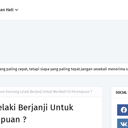
han Hati
ng paling cepat, tetapi siapa yang paling tepat.Jangan sesekali menerima 
h hanya kerana ingin menutup mulut manusia
um Seorang Lelaki Berjanji Untuk Menikahi Si Perempuan ?
SOCIAL
aki Berjanji Untuk
mpuan ?