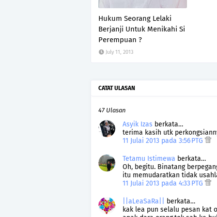
Hukum Seorang Lelaki
Berjanji Untuk Menikahi Si
Perempuan ?
July 11, 2013
CATAT ULASAN
47 Ulasan
Asyik Izas
berkata…
terima kasih utk perkongsianny
11 Julai 2013 pada 3:56 PTG
Tetamu Istimewa
berkata…
Oh, begitu. Binatang berpegang
itu memudaratkan tidak usahla
11 Julai 2013 pada 4:33 PTG
||aLeaSaRa||
berkata…
kak lea pun selalu pesan kat 