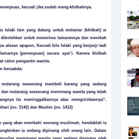
 perempuan, kecuali jika sudah meng-khitbahnya.
a lelaki lain yang datang untuk melamar (khitbah) si
 dibolehkan untuk menerima lamarannya dan menikah
a alasan apapun, Kecuali bila lelaki yang berjanji tadi
amarnya (perempuan) secara syar`i. Karena khitbah
t calon pengantin wanita.
am bersabda:
am melarang seseorang membeli barang yang sedang
a, dan melarang seseorang meminang wanita yang telah
ngnya itu meninggalkannya atau mengizinkannya”.
khari (no. 5142) dan Muslim (no. 1412)
im yang akan menikahi seorang muslimah, hendaklah ia
ungkinkan ia sedang dipinang oleh orang lain. Dalam
ki muslim meminang wanita yang sedang dipinang oleh