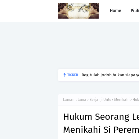
Home
Pili
Begitulah jodoh,bukan siapa ya
TICKER
kesunyian,Jangan pula menika
Laman utama
Berjanji Untuk Menikahi
Huk
Hukum Seorang Lel
Menikahi Si Pere