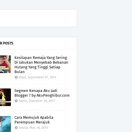
R POSTS
Kesilapan Remaja Yang Sering
Di lakukan Menyebab Bebanan
Hutang Yang Tinggi Setiap
Bulan
Ahad, September 07, 2014
Segmen Kenapa Aku Jadi
Blogger ? by AkuPenghibur.com
Sabtu, Disember 28, 2013
Cara Memujuk Apabila
Perempuan Merajuk
Selasa, Mac 18, 2014