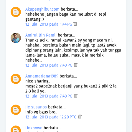
Akupenghibur.com
berkata…
hehehehe jangan bagaikan melukut di tepi
gantang :)
12 Julai 2013 pada 1:44 PG
Amirul Bin Ramli
berkata…
Thanks acik.. ramai kawan2 sy yang macam ni.
hahaha.. bercinta bukan main lagi. tp last2 awek
dipinang orang lain. kesimpulannya tak yah tunggu
lama-lama, kalau suka.. masuk la merisik.
hehehe...
12 Julai 2013 pada 7:40 PG
Annamariana1989
berkata…
nice sharing..
moga2 sape2nak berjanji yang bukan2 2 pikir2 la
2-3 kali ye..
12 Julai 2013 pada 7:40 PG
jie susanos
berkata…
info yg bgus bro..
12 Julai 2013 pada 12:20 PTG
Unknown
berkata…