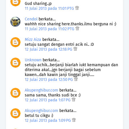
Gud sharing..;p
11 Julai 2013 pada 11:01 PTG
Cendol
berkata…
wahhh nice sharing here.thanks.ilmu berguna ni :)
11 Julai 2013 pada 11:02 PTG
Mizz Aiza
berkata…
setuju sangat dengan entri acik ni.. :D
12 Julai 2013 pada 12:18 PG
Unknown
berkata…
setuju achik...berjanji biarlah iukt kemampuan dan
diterima akal...jgn berjanji bagai sebelum
kawen...dah kawin janji tinggal janji.....
12 Julai 2013 pada 12:50 PG
Akupenghibur.com
berkata…
sama sama, thanks sudi bce :)
12 Julai 2013 pada 1:07 PG
Akupenghibur.com
berkata…
betul tu cikgu :)
12 Julai 2013 pada 1:09 PG