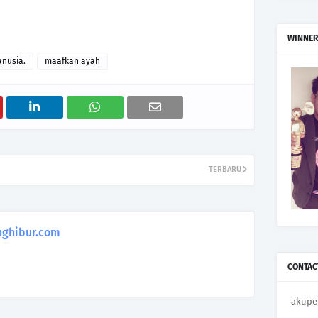
WINNER
anusia.
maafkan ayah
TERBARU
ghibur.com
CONTAC
akupe