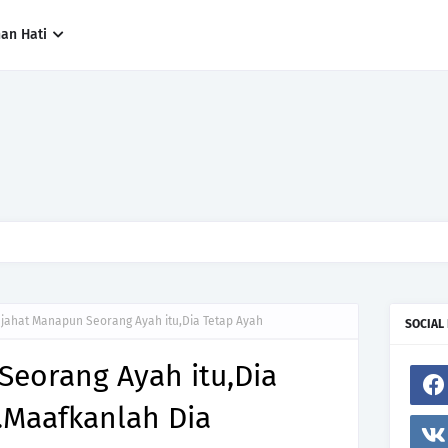
han Hati
ng paling cepat, tetapi siapa yang paling tepat.Jangan sesekali menerima 
h hanya kerana ingin menutup mulut manusia
jahat Manapun Seorang Ayah itu,Dia Tetap Ayah
SOCIAL
Seorang Ayah itu,Dia
.Maafkanlah Dia