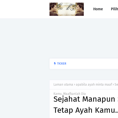
Home
Pili
Begitulah jodoh,bukan siapa ya
TICKER
kesunyian,Jangan pula menika
Laman utama
apabila ayah minta maaf
Se
Kamu..Maafkanlah Dia
Sejahat Manapun 
Tetap Ayah Kamu.