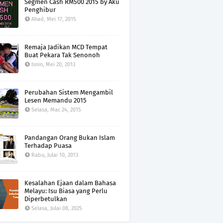
Segmen Cash RM500 2015 by Aku
Penghibur
Ahad, Mei 17, 2015
Remaja Jadikan MCD Tempat
Buat Pekara Tak Senonoh
Isnin, Mei 20, 2013
Perubahan Sistem Mengambil
Lesen Memandu 2015
Selasa, Mac 24, 2015
Pandangan Orang Bukan Islam
Terhadap Puasa
Rabu, Julai 10, 2013
Kesalahan Ejaan dalam Bahasa
Melayu: Isu Biasa yang Perlu
Diperbetulkan
Selasa, Julai 08, 2025