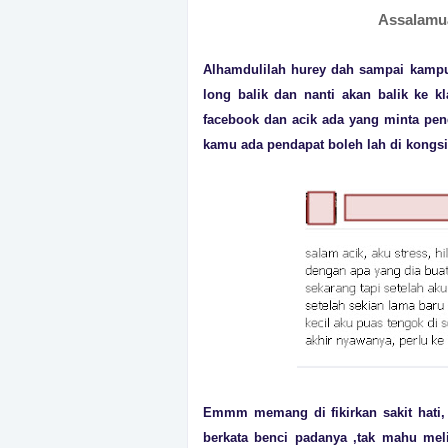
Assalamua
Alhamdulilah hu
rey dah sampai kampun
long balik dan nanti akan balik ke kla
facebook dan acik ada yang minta pen
kamu ada pendapat boleh lah di kongsi
Emmm memang di fikirkan sakit hati
be
rkata benci padanya ,tak mahu mel