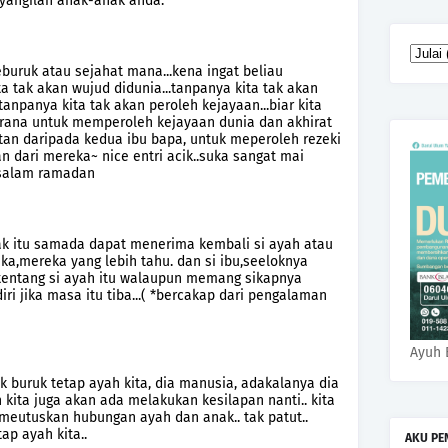
yangilah anak-anak anda.
seburuk atau sejahat mana...kena ingat beliau
a tak akan wujud didunia...tanpanya kita tak akan
anpanya kita tak akan peroleh kejayaan...biar kita
.kerana untuk memperoleh kejayaan dunia dan akhirat
tan daripada kedua ibu bapa, untuk meperoleh rezeki
n dari mereka~ nice entri acik..suka sangat mai
...salam ramadan
ak itu samada dapat menerima kembali si ayah atau
eka,mereka yang lebih tahu. dan si ibu,seeloknya
tentang si ayah itu walaupun memang sikapnya
iri jika masa itu tiba...( *bercakap dari pengalaman
Ayuh 
ik buruk tetap ayah kita, dia manusia, adakalanya dia
kita juga akan ada melakukan kesilapan nanti.. kita
emeutuskan hubungan ayah dan anak.. tak patut..
tap ayah kita..
AKU PE