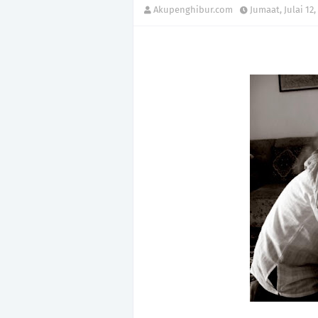
Akupenghibur.com
Jumaat, Julai 12,