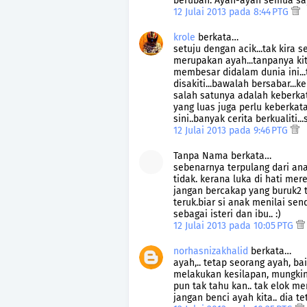
berubah. Ayah-ayah semua sa
12 Julai 2013 pada 8:44 PTG
krole
berkata…
setuju dengan acik...tak kira 
merupakan ayah...tanpanya kit
membesar didalam dunia ini...t
disakiti...bawalah bersabar..
salah satunya adalah keberka
yang luas juga perlu keberkata
sini..banyak cerita berkualiti
12 Julai 2013 pada 9:46 PTG
Tanpa Nama berkata…
sebenarnya terpulang dari an
tidak. kerana luka di hati mer
jangan bercakap yang buruk2 
teruk.biar si anak menilai send
sebagai isteri dan ibu.. :)
12 Julai 2013 pada 10:05 PTG
norhasnizakhalid
berkata…
ayah,.. tetap seorang ayah, ba
melakukan kesilapan, mungkin 
pun tak tahu kan.. tak elok m
jangan benci ayah kita.. dia te