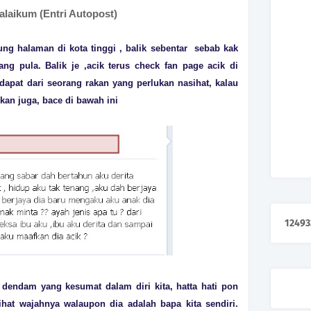
laikum (Entri Autopost)
g halaman di kota tinggi , balik sebenta
r sebab kak
ng pula. Balik je ,acik te
rus check fan page acik di
dapat da
ri seo
rang
rakan yang pe
rlukan nasihat, kalau
kan juga, bace di bawah ini
1
2
4
9
3
, dendam yang kesumat dalam di
ri kita, hatta hati pon
ihat wajahnya walaupon dia adalah bapa kita sendi
ri.