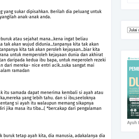
ng yang sukar dipisahkan. Berilah dia peluang untuk
yangilah anak-anak anda.
seburuk atau sejahat mana...kena ingat beliau
a tak akan wujud didunia...tanpanya kita tak akan
anpanya kita tak akan peroleh kejayaan...biar kita
.kerana untuk memperoleh kejayaan dunia dan akhirat
tan daripada kedua ibu bapa, untuk meperoleh rezeki
n dari mereka~ nice entri acik..suka sangat mai
...salam ramadan
ak itu samada dapat menerima kembali si ayah atau
eka,mereka yang lebih tahu. dan si ibu,seeloknya
tentang si ayah itu walaupun memang sikapnya
iri jika masa itu tiba...( *bercakap dari pengalaman
Ayuh 
ik buruk tetap ayah kita, dia manusia, adakalanya dia