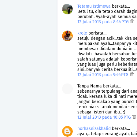
Tetamu Istimewa
berkata…
Betul tu, dia tetap darah dagi
berubah. Ayah-ayah semua sa
12 Julai 2013 pada 8:44 PTG
krole
berkata…
setuju dengan acik...tak kira 
merupakan ayah...tanpanya kit
membesar didalam dunia ini...t
disakiti...bawalah bersabar..
salah satunya adalah keberka
yang luas juga perlu keberkata
sini..banyak cerita berkualiti
12 Julai 2013 pada 9:46 PTG
Tanpa Nama berkata…
sebenarnya terpulang dari an
tidak. kerana luka di hati mer
jangan bercakap yang buruk2 
teruk.biar si anak menilai send
sebagai isteri dan ibu.. :)
12 Julai 2013 pada 10:05 PTG
norhasnizakhalid
berkata…
ayah,.. tetap seorang ayah, ba