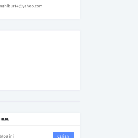
nghibur14@yahoo.com
 HERE