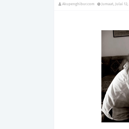
Akupenghibur.com
Jumaat, Julai 12,