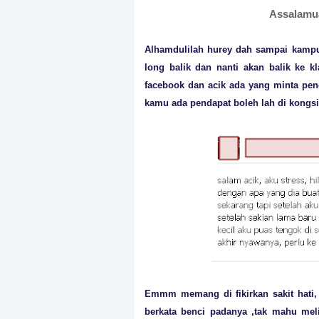
Assalamua
Alhamdulilah hu
rey dah sampai kampun
long balik dan nanti akan balik ke kla
facebook dan acik ada yang minta pen
kamu ada pendapat boleh lah di kongsi
Emmm memang di fikirkan sakit hati
be
rkata benci padanya ,tak mahu mel