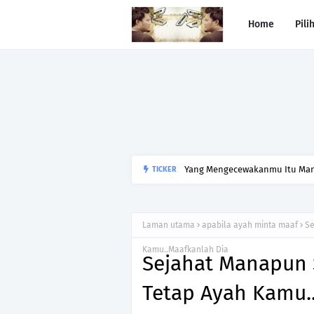
Home
Pili
Yang Mengecewakanmu Itu Manu
TICKER
Laman utama
apabila ayah minta maaf
Se
Kamu..Maafkanlah Dia
Sejahat Manapun 
Tetap Ayah Kamu.