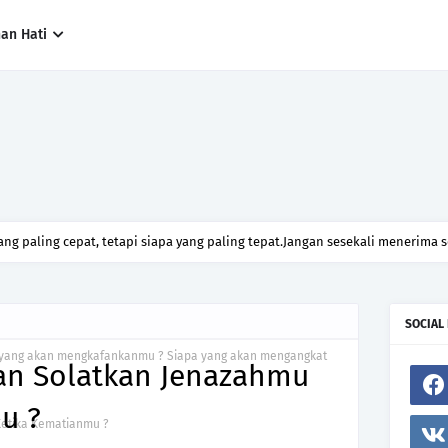
han Hati
ng paling cepat, tetapi siapa yang paling tepat.Jangan sesekali menerima 
h hanya kerana ingin menutup mulut manusia
SOCIAL
 yang akan mengkafankanmu ? Siapa yang akan mengangkat
an Solatkan Jenazahmu
u ?
Ketika Kematianmu ?