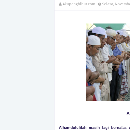
Akupenghibur.com
Selasa, Novembe
A
Alhamdululilah masih lagi bernafas