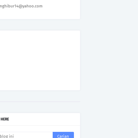
nghibur14@yahoo.com
 HERE