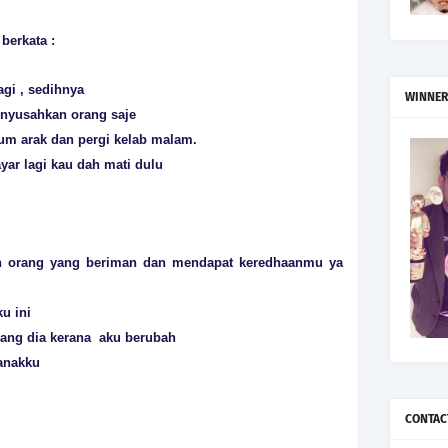
erkata :
gi , sedihnya
WINNER
nyusahkan orang saje
um arak dan pergi kelab malam.
yar lagi kau dah mati dulu
an orang yang beriman dan mendapat keredhaanmu ya
u ini
yang dia kerana aku berubah
 anakku
CONTAC