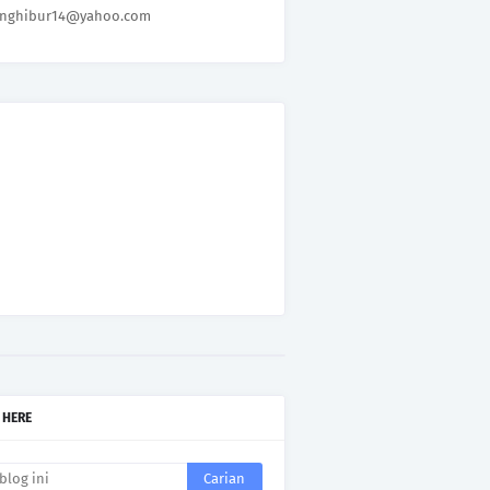
nghibur14@yahoo.com
 HERE