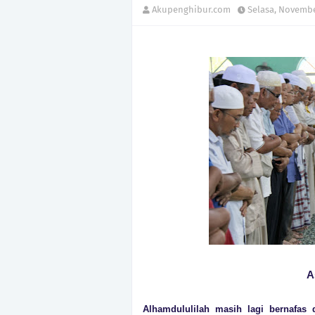
Akupenghibur.com
Selasa, Novembe
A
Alhamdululilah masih lagi bernafas