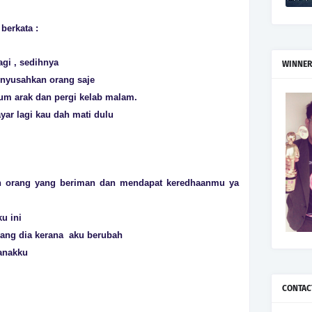
erkata :
gi , sedihnya
WINNER
nyusahkan orang saje
um arak dan pergi kelab malam.
yar lagi kau dah mati dulu
an orang yang beriman dan mendapat keredhaanmu ya
u ini
yang dia kerana aku berubah
 anakku
CONTAC