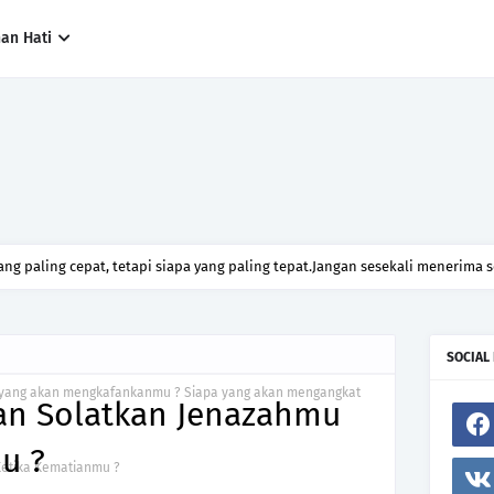
han Hati
ng paling cepat, tetapi siapa yang paling tepat.Jangan sesekali menerima 
h hanya kerana ingin menutup mulut manusia
SOCIAL
 yang akan mengkafankanmu ? Siapa yang akan mengangkat
an Solatkan Jenazahmu
u ?
Ketika Kematianmu ?