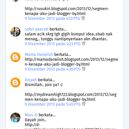
http://rusukiri.blogspot.com/2013/12/segmen-
kenapa-aku-jadi-blogger-by.html
9 Disember 2013 pada 4:13 PTG
sobri yaacob
berkata…
salam acik skrg tgh gigih kumpul idea..sbab nak
menag,.. tunggu nantipnyertaan akn dhantar..
9 Disember 2013 pada 4:23 PTG
Mama Darwiish
berkata…
http://mamadarwiish.blogspot.com/2013/12/segme
n-kenapa-aku-jadi-blogger-by.html
9 Disember 2013 pada 4:36 PTG
Aisyah
berkata…
Bismillah.. Join ya? :)
http://mydreamhigh123.blogspot.com/2013/12/seg
men-kenapa-aku-jadi-blogger-by.html
9 Disember 2013 pada 5:45 PTG
Miss-D
berkata…
Dayah join..
http://d-