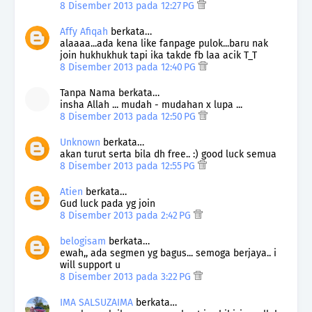
8 Disember 2013 pada 12:27 PG
Affy Afiqah
berkata…
alaaaa...ada kena like fanpage pulok...baru nak
join hukhukhuk tapi ika takde fb laa acik T_T
8 Disember 2013 pada 12:40 PG
Tanpa Nama berkata…
insha Allah ... mudah - mudahan x lupa ...
8 Disember 2013 pada 12:50 PG
Unknown
berkata…
akan turut serta bila dh free.. :) good luck semua
8 Disember 2013 pada 12:55 PG
Atien
berkata…
Gud luck pada yg join
8 Disember 2013 pada 2:42 PG
belogisam
berkata…
ewah,, ada segmen yg bagus... semoga berjaya.. i
will support u
8 Disember 2013 pada 3:22 PG
IMA SALSUZAIMA
berkata…