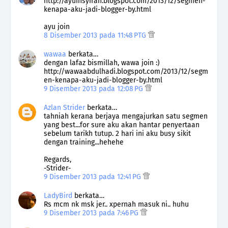
http://ayuinsyirah.blogspot.com/2013/12/segmen-
kenapa-aku-jadi-blogger-by.html
ayu join
8 Disember 2013 pada 11:48 PTG
wawaa
berkata…
dengan lafaz bismillah, wawa join :)
http://wawaabdulhadi.blogspot.com/2013/12/segm
en-kenapa-aku-jadi-blogger-by.html
9 Disember 2013 pada 12:08 PG
Azlan Strider
berkata…
tahniah kerana berjaya mengajurkan satu segmen
yang best...for sure aku akan hantar penyertaan
sebelum tarikh tutup. 2 hari ini aku busy sikit
dengan training...hehehe
Regards,
-Strider-
9 Disember 2013 pada 12:41 PG
LadyBird
berkata…
Rs mcm nk msk jer.. xpernah masuk ni.. huhu
9 Disember 2013 pada 7:46 PG