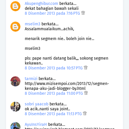
Akupenghibur.com
berkata…
dekat bahagian bawah sekali
8 Disember 2013 pada 7:16 PTG
mselim3
berkata…
Assalammualaikum...achik,
menarik segmem nie.. boleh join nie...
mselim3
pls: pape nanti datang balik,,, sokong segmen
kekawan..
8 Disember 2013 pada 10:57 PTG
tarmizi
berkata…
http://www.mizisempoi.com/2013/12/segmen-
kenapa-aku-jadi-blogger-by.html
8 Disember 2013 pada 11:00 PTG
sobri yaacob
berkata…
ok acik..nanti saya joint..
8 Disember 2013 pada 11:13 PTG
AyuInsYiraH
berkata…