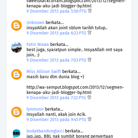
sweetblackcurrant.blogspot.com/2013/12/segmen-
kenapa-aku-jadi-blogger-by.html
9 Disember 2013 pada 5:58 PTG
Unknown
berkata…
insyaAllah akan joint sblum tarikh tutup..
9 Disember 2013 pada 6:23 PTG
Fatin Wawa
berkata…
best juga, syaratpun simple.. InsyaAllah nnt saya
join.. :)
9 Disember 2013 pada 7:03 PTG
Miss Allison Swift
berkata…
masih baru dlm dunia blog =)
http://wa-semput.blogspot.com/2013/12/segmen-
kenapa-aku-jadi-blogger-by.html
9 Disember 2013 pada 7:32 PTG
lynmunir
berkata…
Insyallah nanti, akak join Acik.
9 Disember 2013 pada 9:45 PTG
budakbandunglaici
berkata…
jap..jap.. BBL nak sumbit borang penyertaan