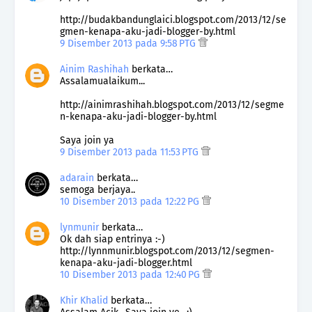
http://budakbandunglaici.blogspot.com/2013/12/se
gmen-kenapa-aku-jadi-blogger-by.html
9 Disember 2013 pada 9:58 PTG
Ainim Rashihah
berkata…
Assalamualaikum...
http://ainimrashihah.blogspot.com/2013/12/segme
n-kenapa-aku-jadi-blogger-by.html
Saya join ya
9 Disember 2013 pada 11:53 PTG
adarain
berkata…
semoga berjaya..
10 Disember 2013 pada 12:22 PG
lynmunir
berkata…
Ok dah siap entrinya :-)
http://lynnmunir.blogspot.com/2013/12/segmen-
kenapa-aku-jadi-blogger.html
10 Disember 2013 pada 12:40 PG
Khir Khalid
berkata…