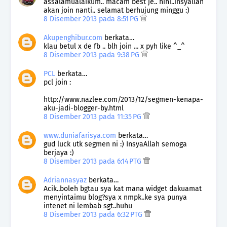
assalamualaikum.. macam best je.. hihi..insyallah
akan join nanti.. selamat berhujung minggu :)
8 Disember 2013 pada 8:51 PG
Akupenghibur.com
berkata…
klau betul x de fb .. blh join ... x pyh like ^_^
8 Disember 2013 pada 9:38 PG
PCL
berkata…
pcl join :
http://www.nazlee.com/2013/12/segmen-kenapa-
aku-jadi-blogger-by.html
8 Disember 2013 pada 11:35 PG
www.duniafarisya.com
berkata…
gud luck utk segmen ni :) InsyaAllah semoga
berjaya :)
8 Disember 2013 pada 6:14 PTG
Adriannasyaz
berkata…
Acik..boleh bgtau sya kat mana widget dakuamat
menyintaimu blog?sya x nmpk..ke sya punya
intenet ni lembab sgt..huhu
8 Disember 2013 pada 6:32 PTG