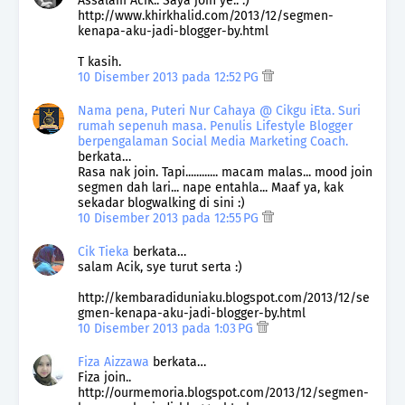
Assalam Acik.. Saya join ye.. :)
http://www.khirkhalid.com/2013/12/segmen-
kenapa-aku-jadi-blogger-by.html
T kasih.
10 Disember 2013 pada 12:52 PG
Nama pena, Puteri Nur Cahaya @ Cikgu iEta. Suri
rumah sepenuh masa. Penulis Lifestyle Blogger
berpengalaman Social Media Marketing Coach.
berkata…
Rasa nak join. Tapi............ macam malas... mood join
segmen dah lari... nape entahla... Maaf ya, kak
sekadar blogwalking di sini :)
10 Disember 2013 pada 12:55 PG
Cik Tieka
berkata…
salam Acik, sye turut serta :)
http://kembaradiduniaku.blogspot.com/2013/12/se
gmen-kenapa-aku-jadi-blogger-by.html
10 Disember 2013 pada 1:03 PG
Fiza Aizzawa
berkata…
Fiza join..
http://ourmemoria.blogspot.com/2013/12/segmen-