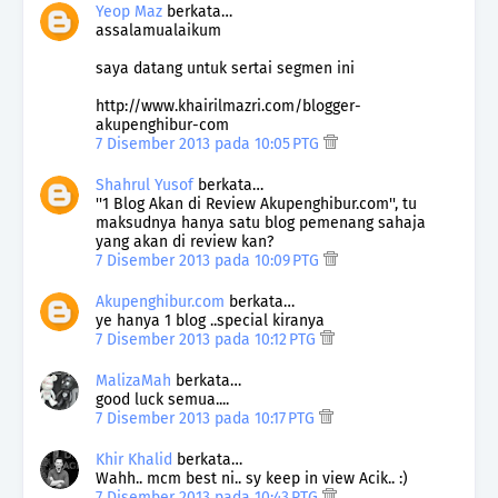
Yeop Maz
berkata…
assalamualaikum
saya datang untuk sertai segmen ini
http://www.khairilmazri.com/blogger-
akupenghibur-com
7 Disember 2013 pada 10:05 PTG
Shahrul Yusof
berkata…
''1 Blog Akan di Review Akupenghibur.com'', tu
maksudnya hanya satu blog pemenang sahaja
yang akan di review kan?
7 Disember 2013 pada 10:09 PTG
Akupenghibur.com
berkata…
ye hanya 1 blog ..special kiranya
7 Disember 2013 pada 10:12 PTG
MalizaMah
berkata…
good luck semua....
7 Disember 2013 pada 10:17 PTG
Khir Khalid
berkata…
Wahh.. mcm best ni.. sy keep in view Acik.. :)
7 Disember 2013 pada 10:43 PTG