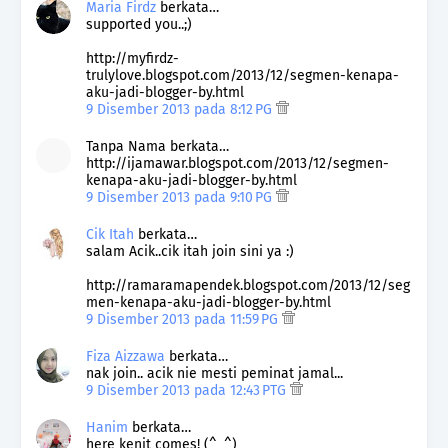
Maria Firdz
berkata…
supported you..;)
http://myfirdz-
trulylove.blogspot.com/2013/12/segmen-kenapa-
aku-jadi-blogger-by.html
9 Disember 2013 pada 8:12 PG
Tanpa Nama berkata…
http://ijamawar.blogspot.com/2013/12/segmen-
kenapa-aku-jadi-blogger-by.html
9 Disember 2013 pada 9:10 PG
Cik Itah
berkata…
salam Acik..cik itah join sini ya :)
http://ramaramapendek.blogspot.com/2013/12/seg
men-kenapa-aku-jadi-blogger-by.html
9 Disember 2013 pada 11:59 PG
Fiza Aizzawa
berkata…
nak join.. acik nie mesti peminat jamal...
9 Disember 2013 pada 12:43 PTG
Hanim
berkata…
here kenit comes! (^_^)