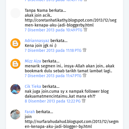
Tanpa Nama berkata…
akak join acik..
http://coretanhatikathy.blogspot.com/2013/12/seg
men-kenapa-aku-jadi-bloggerby.html
7 Disember 2013 pada 10:49 PTG
Adriannasyaz
berkata…
Kena join jgk ni :)
7 Disember 2013 pada 11:18 PTG
Mizz Aiza
berkata…
menarik segmen ini.. insya-Allah akan join.. akak
bookmark dulu sebab tarikh tamat lambat lagi..
7 Disember 2013 pada 11:47 PTG
Cik Tieka
berkata…
nak juga join.cuma sy x nampak follower blog
dakuamatmencintaimu..kat mana eh??
8 Disember 2013 pada 12:22 PG
Farah
berkata…
join
http://nurfarahudahud.blogspot.com/2013/12/segm
en-kenapa-aku-jadi-blogger-by.html