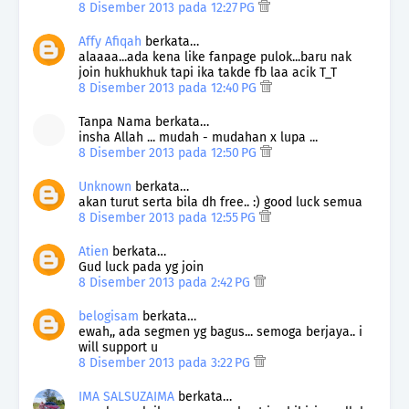
8 Disember 2013 pada 12:27 PG
Affy Afiqah
berkata…
alaaaa...ada kena like fanpage pulok...baru nak
join hukhukhuk tapi ika takde fb laa acik T_T
8 Disember 2013 pada 12:40 PG
Tanpa Nama berkata…
insha Allah ... mudah - mudahan x lupa ...
8 Disember 2013 pada 12:50 PG
Unknown
berkata…
akan turut serta bila dh free.. :) good luck semua
8 Disember 2013 pada 12:55 PG
Atien
berkata…
Gud luck pada yg join
8 Disember 2013 pada 2:42 PG
belogisam
berkata…
ewah,, ada segmen yg bagus... semoga berjaya.. i
will support u
8 Disember 2013 pada 3:22 PG
IMA SALSUZAIMA
berkata…