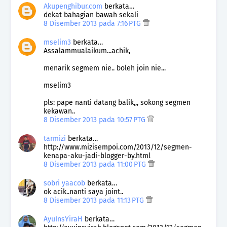
Akupenghibur.com
berkata…
dekat bahagian bawah sekali
8 Disember 2013 pada 7:16 PTG
mselim3
berkata…
Assalammualaikum...achik,
menarik segmem nie.. boleh join nie...
mselim3
pls: pape nanti datang balik,,, sokong segmen
kekawan..
8 Disember 2013 pada 10:57 PTG
tarmizi
berkata…
http://www.mizisempoi.com/2013/12/segmen-
kenapa-aku-jadi-blogger-by.html
8 Disember 2013 pada 11:00 PTG
sobri yaacob
berkata…
ok acik..nanti saya joint..
8 Disember 2013 pada 11:13 PTG
AyuInsYiraH
berkata…