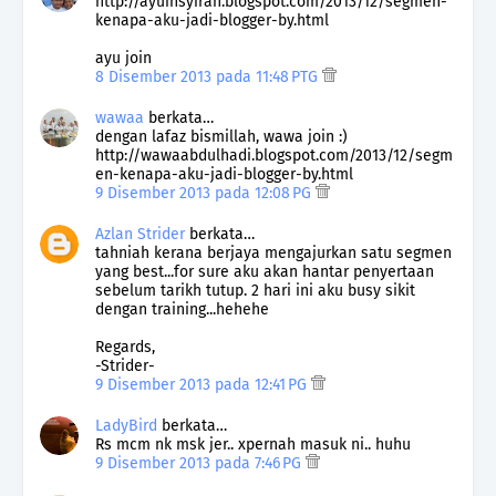
http://ayuinsyirah.blogspot.com/2013/12/segmen-
kenapa-aku-jadi-blogger-by.html
ayu join
8 Disember 2013 pada 11:48 PTG
wawaa
berkata…
dengan lafaz bismillah, wawa join :)
http://wawaabdulhadi.blogspot.com/2013/12/segm
en-kenapa-aku-jadi-blogger-by.html
9 Disember 2013 pada 12:08 PG
Azlan Strider
berkata…
tahniah kerana berjaya mengajurkan satu segmen
yang best...for sure aku akan hantar penyertaan
sebelum tarikh tutup. 2 hari ini aku busy sikit
dengan training...hehehe
Regards,
-Strider-
9 Disember 2013 pada 12:41 PG
LadyBird
berkata…
Rs mcm nk msk jer.. xpernah masuk ni.. huhu
9 Disember 2013 pada 7:46 PG