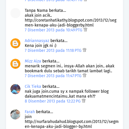
Tanpa Nama berkata…
akak join acik..
http://coretanhatikathy.blogspot.com/2013/12/seg
men-kenapa-aku-jadi-bloggerby.html
7 Disember 2013 pada 10:49 PTG
Adriannasyaz
berkata…
Kena join jgk ni :)
7 Disember 2013 pada 11:18 PTG
Mizz Aiza
berkata…
menarik segmen ini.. insya-Allah akan join.. akak
bookmark dulu sebab tarikh tamat lambat lagi..
7 Disember 2013 pada 11:47 PTG
Cik Tieka
berkata…
nak juga join.cuma sy x nampak follower blog
dakuamatmencintaimu..kat mana eh??
8 Disember 2013 pada 12:22 PG
Farah
berkata…
join
http://nurfarahudahud.blogspot.com/2013/12/segm
en-kenapa-aku-jadi-blogger-by.html