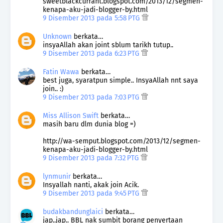
sweetblackcurrant.blogspot.com/2013/12/segmen-
kenapa-aku-jadi-blogger-by.html
9 Disember 2013 pada 5:58 PTG
Unknown
berkata…
insyaAllah akan joint sblum tarikh tutup..
9 Disember 2013 pada 6:23 PTG
Fatin Wawa
berkata…
best juga, syaratpun simple.. InsyaAllah nnt saya
join.. :)
9 Disember 2013 pada 7:03 PTG
Miss Allison Swift
berkata…
masih baru dlm dunia blog =)
http://wa-semput.blogspot.com/2013/12/segmen-
kenapa-aku-jadi-blogger-by.html
9 Disember 2013 pada 7:32 PTG
lynmunir
berkata…
Insyallah nanti, akak join Acik.
9 Disember 2013 pada 9:45 PTG
budakbandunglaici
berkata…
jap..jap.. BBL nak sumbit borang penyertaan