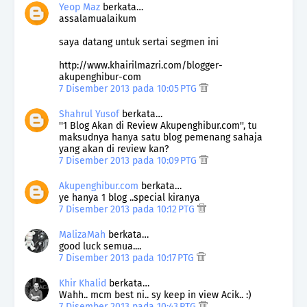
Yeop Maz
berkata…
assalamualaikum
saya datang untuk sertai segmen ini
http://www.khairilmazri.com/blogger-
akupenghibur-com
7 Disember 2013 pada 10:05 PTG
Shahrul Yusof
berkata…
''1 Blog Akan di Review Akupenghibur.com'', tu
maksudnya hanya satu blog pemenang sahaja
yang akan di review kan?
7 Disember 2013 pada 10:09 PTG
Akupenghibur.com
berkata…
ye hanya 1 blog ..special kiranya
7 Disember 2013 pada 10:12 PTG
MalizaMah
berkata…
good luck semua....
7 Disember 2013 pada 10:17 PTG
Khir Khalid
berkata…
Wahh.. mcm best ni.. sy keep in view Acik.. :)
7 Disember 2013 pada 10:43 PTG