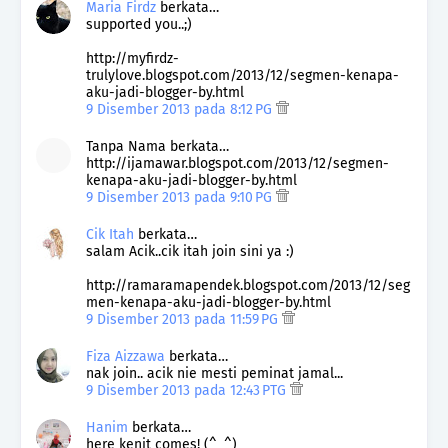
Maria Firdz
berkata…
supported you..;)
http://myfirdz-
trulylove.blogspot.com/2013/12/segmen-kenapa-
aku-jadi-blogger-by.html
9 Disember 2013 pada 8:12 PG
Tanpa Nama berkata…
http://ijamawar.blogspot.com/2013/12/segmen-
kenapa-aku-jadi-blogger-by.html
9 Disember 2013 pada 9:10 PG
Cik Itah
berkata…
salam Acik..cik itah join sini ya :)
http://ramaramapendek.blogspot.com/2013/12/seg
men-kenapa-aku-jadi-blogger-by.html
9 Disember 2013 pada 11:59 PG
Fiza Aizzawa
berkata…
nak join.. acik nie mesti peminat jamal...
9 Disember 2013 pada 12:43 PTG
Hanim
berkata…
here kenit comes! (^_^)