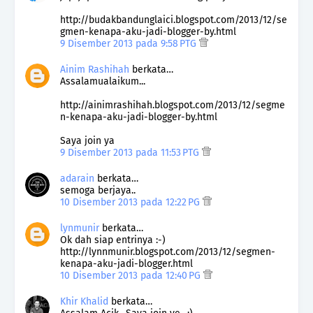
http://budakbandunglaici.blogspot.com/2013/12/se
gmen-kenapa-aku-jadi-blogger-by.html
9 Disember 2013 pada 9:58 PTG
Ainim Rashihah
berkata…
Assalamualaikum...
http://ainimrashihah.blogspot.com/2013/12/segme
n-kenapa-aku-jadi-blogger-by.html
Saya join ya
9 Disember 2013 pada 11:53 PTG
adarain
berkata…
semoga berjaya..
10 Disember 2013 pada 12:22 PG
lynmunir
berkata…
Ok dah siap entrinya :-)
http://lynnmunir.blogspot.com/2013/12/segmen-
kenapa-aku-jadi-blogger.html
10 Disember 2013 pada 12:40 PG
Khir Khalid
berkata…