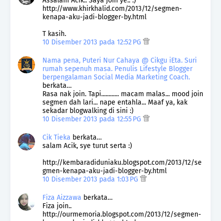
Assalam Acik.. Saya join ye.. :)
http://www.khirkhalid.com/2013/12/segmen-
kenapa-aku-jadi-blogger-by.html
T kasih.
10 Disember 2013 pada 12:52 PG
Nama pena, Puteri Nur Cahaya @ Cikgu iEta. Suri
rumah sepenuh masa. Penulis Lifestyle Blogger
berpengalaman Social Media Marketing Coach.
berkata…
Rasa nak join. Tapi............ macam malas... mood join
segmen dah lari... nape entahla... Maaf ya, kak
sekadar blogwalking di sini :)
10 Disember 2013 pada 12:55 PG
Cik Tieka
berkata…
salam Acik, sye turut serta :)
http://kembaradiduniaku.blogspot.com/2013/12/se
gmen-kenapa-aku-jadi-blogger-by.html
10 Disember 2013 pada 1:03 PG
Fiza Aizzawa
berkata…
Fiza join..
http://ourmemoria.blogspot.com/2013/12/segmen-