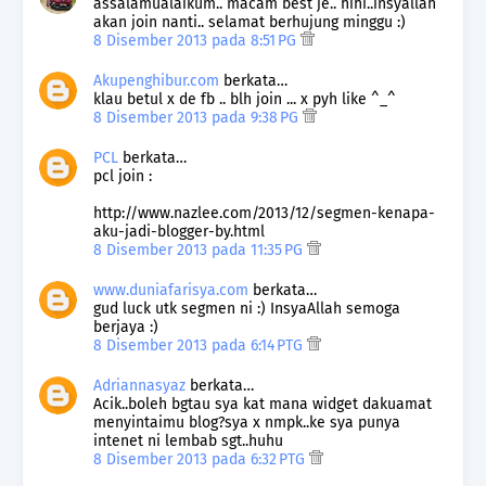
assalamualaikum.. macam best je.. hihi..insyallah
akan join nanti.. selamat berhujung minggu :)
8 Disember 2013 pada 8:51 PG
Akupenghibur.com
berkata…
klau betul x de fb .. blh join ... x pyh like ^_^
8 Disember 2013 pada 9:38 PG
PCL
berkata…
pcl join :
http://www.nazlee.com/2013/12/segmen-kenapa-
aku-jadi-blogger-by.html
8 Disember 2013 pada 11:35 PG
www.duniafarisya.com
berkata…
gud luck utk segmen ni :) InsyaAllah semoga
berjaya :)
8 Disember 2013 pada 6:14 PTG
Adriannasyaz
berkata…
Acik..boleh bgtau sya kat mana widget dakuamat
menyintaimu blog?sya x nmpk..ke sya punya
intenet ni lembab sgt..huhu
8 Disember 2013 pada 6:32 PTG