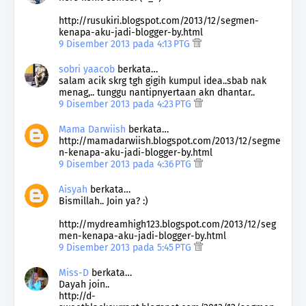
http://rusukiri.blogspot.com/2013/12/segmen-
kenapa-aku-jadi-blogger-by.html
9 Disember 2013 pada 4:13 PTG
sobri yaacob
berkata…
salam acik skrg tgh gigih kumpul idea..sbab nak
menag,.. tunggu nantipnyertaan akn dhantar..
9 Disember 2013 pada 4:23 PTG
Mama Darwiish
berkata…
http://mamadarwiish.blogspot.com/2013/12/segme
n-kenapa-aku-jadi-blogger-by.html
9 Disember 2013 pada 4:36 PTG
Aisyah
berkata…
Bismillah.. Join ya? :)
http://mydreamhigh123.blogspot.com/2013/12/seg
men-kenapa-aku-jadi-blogger-by.html
9 Disember 2013 pada 5:45 PTG
Miss-D
berkata…
Dayah join..
http://d-