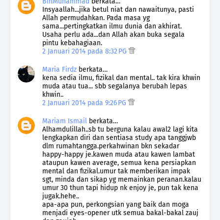
BinMuhammad
berkata…
Insyaallah...jika betul niat dan nawaitunya, pasti
Allah permudahkan. Pada masa yg
sama...pertingkatkan ilmu dunia dan akhirat.
Usaha perlu ada...dan Allah akan buka segala
pintu kebahagiaan.
2 Januari 2014 pada 8:32 PG
Maria Firdz
berkata…
kena sedia ilmu, fizikal dan mental.. tak kira khwin
muda atau tua... sbb segalanya berubah lepas
khwin..
2 Januari 2014 pada 9:26 PG
Mariam Ismail
berkata…
Alhamdulillah..sb tu berguna kalau awal2 lagi kita
lengkapkan diri dan sentiasa study apa tanggjwb
dlm rumahtangga.perkahwinan bkn sekadar
happy-happy je.kawen muda atau kawen lambat
ataupun kawen average, semua kena persiapkan
mental dan fizikal.umur tak memberikan impak
sgt, minda dan sikap yg memainkan peranan.kalau
umur 30 thun tapi hidup nk enjoy je, pun tak kena
jugak.hehe..
apa-apa pun, perkongsian yang baik dan moga
menjadi eyes-opener utk semua bakal-bakal zauj