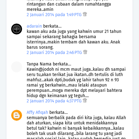
rintangan dan cubaan dalam rumahtangga
mereka..amin
2 Januari 2014 pada 1:49 PTG
adarain
berkata…
kawan aku ada juga yang kahwin umur 21 tahun
sampai sekarang bahagia bersama
isterrinya..makin tembam dah kawan aku. Anak
barus sorang.
2 Januari 2014 pada 2:46 PTG
Tanpa Nama berkata…
Kawin@jodoh ni mcm maut juga..kalau dh sampai
seru tu,akan terikat jua ikatan..dh tertulis di luth
mahfuz...akak dpti,budak yg lahir tahun 92 n 93
ramai yg berkahwin...mau lelaki ataupun
perempuan...moga mereka dpt melayari bahtera
hidup dgn keimanan yg teguh....
2 Januari 2014 pada 4:37 PTG
Affy Afiqah
berkata…
semuanya berbalik pada diri kita juga, kalau Allah
dah aturkan, siapa kita untuk menidakkannya
betul tak? kahwin ni banyak kebaikkannya...kalau
boleh tak usah dilarang...bila larang tu yang jadi
masalah sosial lain...kalau sudah bersedia just go