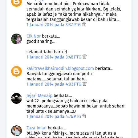
Menarik temubual nie.. Perkhawinan tidak
semudah dan seindah yg kita fikirkan.. Bg lelaki,
apabila lafaz je "aku terima nikahnya..." maka
tergalaslah tanggungjawab besar di bahu kita...
1 Januari 2014 pada 3:37 PTG
Cik Nor
berkata…
good sharing...
selamat tahn baru..:)
1 Januari 2014 pada 3:48 PTG
kakitravelkhairuddin.blogspot.com
berkata…
Banyak tanggungjawab dan perlu
matang......selamat tahun baru.
1 Januari 2014 pada 4:03 PTG
Jejari Menaip
berkata…
wah22...perkogsian yg baik acik..leka pula
membacanya...sebab kawin ni bukan untuk sehari
tapi untuk selamanya...:D
1 Januari 2014 pada 4:26 PTG
Zaza Iman
berkata…
btl..byk kena fikir jgk.. mcm zaza ni lanjut usia