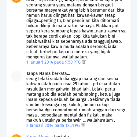
seorang suami yang matang dengan bergaul
bersama masyarakat yang lebih berumur dari kita
namun harus diingat hati kawan-kawan tetap
dijaga...penting tu, biar pendirian kita dihormati
bukan dikeji di mata rakan sebaya. Elakkan jadi
seperti kera sumbang lepas kawin...nanti kawan yg
tak berapa cerdik akan 'cop' kita takukan bini
pulak walhal kita sebenarnya ada tanggunjawab.
Sebenarnya kawin muda adalah seronok, iada
istilah terbeban kepada mereka yang bijak
menguruskannya. wallahualam.
1 Januari 2014 pada 9:50 PTG
Tanpa Nama berkata…
seorg lelaki sudah dianggap matang dan sesuai
kahwin ialah pada usia 25 tahun . pd usia itulah
rasulullah mengahwini khadijah . Lelaki perlu
matang sbb dia adalah pembimbing , ketua juga
imam kepada sebuah keluarga . Sekiranya tiada
sumber kewangan yg kukuh , belum cukup
bersedia dgn commitment rumahtanggan dari segi
masa , persediaan mental dan fizikal , maka
makruh untuknya berkahwin ... wallahu'alam .
2 Januari 2014 pada 12:51 PG
Karen Monica
berkata…