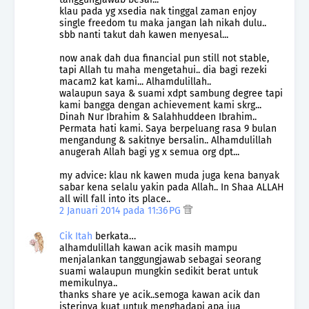
klau pada yg xsedia nak tinggal zaman enjoy
single freedom tu maka jangan lah nikah dulu..
sbb nanti takut dah kawen menyesal...
now anak dah dua financial pun still not stable,
tapi Allah tu maha mengetahui.. dia bagi rezeki
macam2 kat kami... Alhamdulillah..
walaupun saya & suami xdpt sambung degree tapi
kami bangga dengan achievement kami skrg...
Dinah Nur Ibrahim & Salahhuddeen Ibrahim..
Permata hati kami. Saya berpeluang rasa 9 bulan
mengandung & sakitnye bersalin.. Alhamdulillah
anugerah Allah bagi yg x semua org dpt...
my advice: klau nk kawen muda juga kena banyak
sabar kena selalu yakin pada Allah.. In Shaa ALLAH
all will fall into its place..
2 Januari 2014 pada 11:36 PG
Cik Itah
berkata…
alhamdulillah kawan acik masih mampu
menjalankan tanggungjawab sebagai seorang
suami walaupun mungkin sedikit berat untuk
memikulnya..
thanks share ye acik..semoga kawan acik dan
isterinya kuat untuk menghadapi apa jua