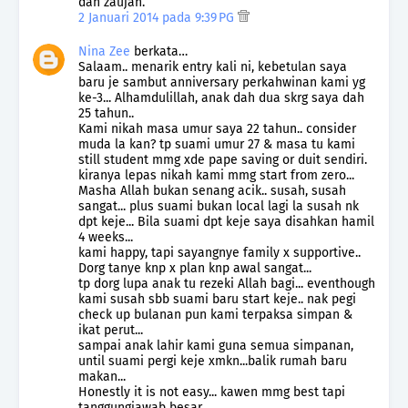
dan zaujah.
2 Januari 2014 pada 9:39 PG
Nina Zee
berkata…
Salaam.. menarik entry kali ni, kebetulan saya
baru je sambut anniversary perkahwinan kami yg
ke-3... Alhamdulillah, anak dah dua skrg saya dah
25 tahun..
Kami nikah masa umur saya 22 tahun.. consider
muda la kan? tp suami umur 27 & masa tu kami
still student mmg xde pape saving or duit sendiri.
kiranya lepas nikah kami mmg start from zero...
Masha Allah bukan senang acik.. susah, susah
sangat... plus suami bukan local lagi la susah nk
dpt keje... Bila suami dpt keje saya disahkan hamil
4 weeks...
kami happy, tapi sayangnye family x supportive..
Dorg tanye knp x plan knp awal sangat...
tp dorg lupa anak tu rezeki Allah bagi... eventhough
kami susah sbb suami baru start keje.. nak pegi
check up bulanan pun kami terpaksa simpan &
ikat perut...
sampai anak lahir kami guna semua simpanan,
until suami pergi keje xmkn...balik rumah baru
makan...
Honestly it is not easy... kawen mmg best tapi
tanggungjawab besar...