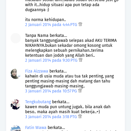
with it...hidup situasi apa pun tetap ada
dugaannya :)
itu norma kehidupan..
2 Januari 2014 pada 4:44 PTG
Tanpa Nama berkata…
banyak tanggungjawab selepas akad AKU TERIMA
NIKAHNYA.bukan sekadar omong kosong untuk
melengkapkan sebuah pernikahan..terima
ketentuan dan jodoh yang Allah beri..
2 Januari 2014 pada 9:30 PTG
Fiza Aizzawa
berkata…
kahwin di usia muda atau tua tak penting, yang
penting masing-masing dah matang dan tahu
tanggungjawab masing-masing..
3 Januari 2014 pada 10:57 PG
Tengkubutang
berkata…
kawen muda pun untung jugak.. bila anak dah
beso.. maka ayah masih kuat bekerja..=)
3 Januari 2014 pada 3:18 PTG
Fatin Wawa
berkata…