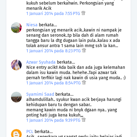
kukuh sebelum berkahwin. Perkongsian yang
menarik Acik
1 Januari 2014 pada 7:55 PTG
Niesa
berkata…
perkongsian yg menarik acik..kawin ni nampak je
senang dan seronok..tp bila dah di alam rumah
tangga baru la dtg dugaan lain pula..kalau x ada
tolak ansur antra 1 sama lain mmg ssh la kan...
1 Januari 2014 pada 8:23 PTG
Azwar Syuhada
berkata…
Nice entry acik!! Ada baik dan ada juga kelemahan
dalam isu kawin muda. hehehe..Tapi azwar tak
pernah terfikir lagi nak kawin di usia yang muda.. :)
1 Januari 2014 pada 8:54 PTG
Syamimi Saad
berkata…
alhamdulillah.. syukur kwan acik berjaya harungi
kehidupan baru tu dengan sabar..
memang kawin muda ni bnyk dgaan nya.. yang
pnting hati juga kena kukuh,,,
1 Januari 2014 pada 9:39 PTG
PCL
berkata…
Acik , seperkara yg sangat perlu iaitu belajar jadi