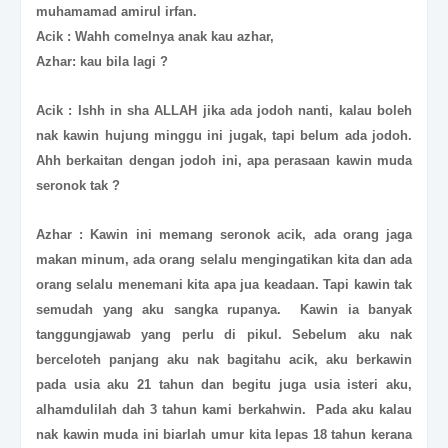
muhamamad amirul irfan.
Acik : Wahh comelnya anak kau azhar,
Azhar: kau bila lagi ?
Acik : Ishh in sha ALLAH jika ada jodoh nanti, kalau boleh
nak kawin hujung minggu ini jugak, tapi belum ada jodoh.
Ahh berkaitan dengan jodoh ini, apa perasaan kawin muda
seronok tak ?
Azhar : Kawin ini memang seronok acik, ada orang jaga
makan minum, ada orang selalu mengingatikan kita dan ada
orang selalu menemani kita apa jua keadaan. Tapi kawin tak
semudah yang aku sangka rupanya. Kawin ia banyak
tanggungjawab yang perlu di pikul. Sebelum aku nak
berceloteh panjang aku nak bagitahu acik, aku berkawin
pada usia aku 21 tahun dan begitu juga usia isteri aku,
alhamdulilah dah 3 tahun kami berkahwin. Pada aku kalau
nak kawin muda ini biarlah umur kita lepas 18 tahun kerana