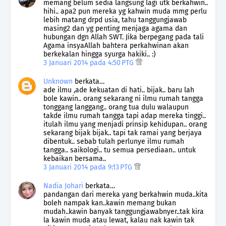
memang belum sedia langsung lagi utk berkahwin..
hihi.. apa2 pun mereka yg kahwin muda mmg perlu
lebih matang drpd usia, tahu tanggungjawab
masing2 dan yg penting menjaga agama dan
hubungan dgn Allah SWT. Jika berpegang pada tali
Agama insyaAllah bahtera perkahwinan akan
berkekalan hingga syurga hakiki.. :)
3 Januari 2014 pada 4:50 PTG
Unknown
berkata…
ade ilmu ,ade kekuatan di hati.. bijak.. baru lah
bole kawin.. orang sekarang ni ilmu rumah tangga
tonggang langgang.. orang tua dulu walaupun
takde ilmu rumah tangga tapi adap mereka tinggi..
itulah ilmu yang menjadi prinsip kehidupan.. orang
sekarang bijak bijak.. tapi tak ramai yang berjaya
dibentuk.. sebab tulah perlunye ilmu rumah
tangga.. saikologi.. tu semua persediaan.. untuk
kebaikan bersama..
3 Januari 2014 pada 9:13 PTG
Nadia Johari
berkata…
pandangan dari mereka yang berkahwin muda..kita
boleh nampak kan..kawin memang bukan
mudah..kawin banyak tanggungjawabnyer..tak kira
la kawin muda atau lewat, kalau nak kawin tak