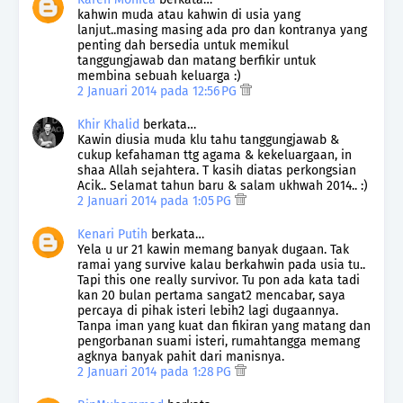
kahwin muda atau kahwin di usia yang
lanjut..masing masing ada pro dan kontranya yang
penting dah bersedia untuk memikul
tanggungjawab dan matang berfikir untuk
membina sebuah keluarga :)
2 Januari 2014 pada 12:56 PG
Khir Khalid
berkata…
Kawin diusia muda klu tahu tanggungjawab &
cukup kefahaman ttg agama & kekeluargaan, in
shaa Allah sejahtera. T kasih diatas perkongsian
Acik.. Selamat tahun baru & salam ukhwah 2014.. :)
2 Januari 2014 pada 1:05 PG
Kenari Putih
berkata…
Yela u ur 21 kawin memang banyak dugaan. Tak
ramai yang survive kalau berkahwin pada usia tu..
Tapi this one really survivor. Tu pon ada kata tadi
kan 20 bulan pertama sangat2 mencabar, saya
percaya di pihak isteri lebih2 lagi dugaannya.
Tanpa iman yang kuat dan fikiran yang matang dan
pengorbanan suami isteri, rumahtangga memang
agknya banyak pahit dari manisnya.
2 Januari 2014 pada 1:28 PG