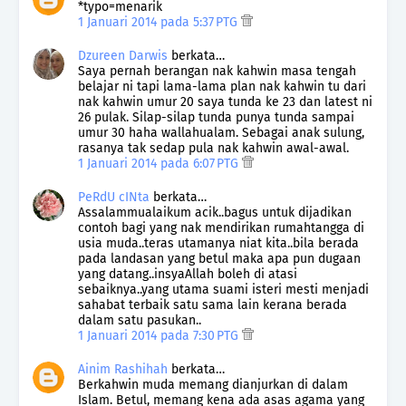
*typo=menarik
1 Januari 2014 pada 5:37 PTG
Dzureen Darwis
berkata…
Saya pernah berangan nak kahwin masa tengah
belajar ni tapi lama-lama plan nak kahwin tu dari
nak kahwin umur 20 saya tunda ke 23 dan latest ni
26 pulak. Silap-silap tunda punya tunda sampai
umur 30 haha wallahualam. Sebagai anak sulung,
rasanya tak sedap pula nak kahwin awal-awal.
1 Januari 2014 pada 6:07 PTG
PeRdU cINta
berkata…
Assalammualaikum acik..bagus untuk dijadikan
contoh bagi yang nak mendirikan rumahtangga di
usia muda..teras utamanya niat kita..bila berada
pada landasan yang betul maka apa pun dugaan
yang datang..insyaAllah boleh di atasi
sebaiknya..yang utama suami isteri mesti menjadi
sahabat terbaik satu sama lain kerana berada
dalam satu pasukan..
1 Januari 2014 pada 7:30 PTG
Ainim Rashihah
berkata…
Berkahwin muda memang dianjurkan di dalam
Islam. Betul, memang kena ada asas agama yang