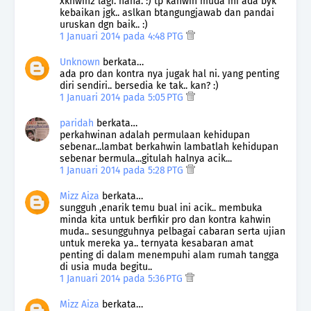
xkhwin2 lagi. haha. :) tp kahwin muda ini ada byk
kebaikan jgk.. aslkan btangungjawab dan pandai
uruskan dgn baik.. :)
1 Januari 2014 pada 4:48 PTG
Unknown
berkata…
ada pro dan kontra nya jugak hal ni. yang penting
diri sendiri.. bersedia ke tak.. kan? :)
1 Januari 2014 pada 5:05 PTG
paridah
berkata…
perkahwinan adalah permulaan kehidupan
sebenar...lambat berkahwin lambatlah kehidupan
sebenar bermula...gitulah halnya acik...
1 Januari 2014 pada 5:28 PTG
Mizz Aiza
berkata…
sungguh ,enarik temu bual ini acik.. membuka
minda kita untuk berfikir pro dan kontra kahwin
muda.. sesungguhnya pelbagai cabaran serta ujian
untuk mereka ya.. ternyata kesabaran amat
penting di dalam menempuhi alam rumah tangga
di usia muda begitu..
1 Januari 2014 pada 5:36 PTG
Mizz Aiza
berkata…