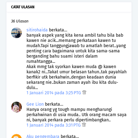
CATAT ULASAN
36 Ulasan
sitirohaida
berkata…
banyak aspek yang kita kena ambil tahu bila bab
kawen nie acik...memang perkataan kawen tu
mudah.Tapi tanggungjawab tu amatlah berat...yang
penting cara bagaimana untuk kita sama-sama
berganding bahu suami isteri dalam
rumahtangga...
Akak mmg tak syorkan kawen muda @ kawen
kanak2 ni...Takat umur belasan tahun..tak payahlah
berfikir utk berkahwin..dengan keadaan dunia
sekarang nie..bukan zaman ayah ibu kita dulu-
dulu...
1 Januari 2014 pada 3:25 PTG
Gee Lion
berkata…
Hanya orang yg tough mampu mengharungi
perkahwinan di usia muda.. Utk orang macam saya
ni, banyak perkara perlu dipertimbangkan..
1 Januari 2014 pada 3:31 PTG
Aku pengembara
berkata…