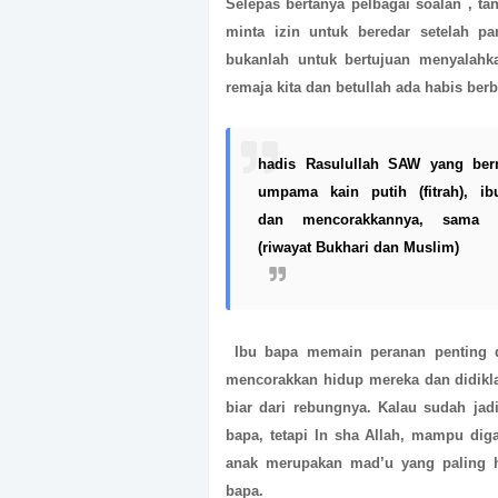
Selepas bertanya pelbagai soalan , ta
minta izin untuk beredar setelah pa
bukanlah untuk bertujuan menyalahka
remaja kita dan betullah ada habis ber
hadis Rasulullah
SAW yang ber
umpama
kain putih (fitrah), 
dan
mencorakkannya, sama
(riwayat
Bukhari dan Muslim)
Ibu bapa memain peranan penting 
mencorakkan hidup mereka dan didikla
biar dari rebungnya. Kalau sudah jad
bapa, tetapi In sha Allah, mampu diga
anak merupakan mad’u yang paling h
bapa.