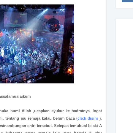
Assalamualaikum
muka bumi Allah ,ucapkan syukur ke hadratnya. Ingat
ini, tentang isu remaja kalau belum baca (
click disini
).
esinambungan entri tersebut. Selepas temubual lelaki A