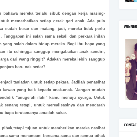
 bahawa mereka terlalu sibuk dengan kerja masing-
tuk memerhatikan setiap gerak geri anak. Ada pula
WINNER
 sudah besar dan matang, jadi, mereka tidak perlu
l. Tanggapan ini salah sama sekali dan perkara inilah
n yang salah dalam hidup mereka. Bagi ibu bapa yang
jaan itu sehingga sanggup mengabaikan anak sendiri,
arga dari wang ringgit? Adakah mereka lebih sanggup
penjara baru nak sedar?
jadi tauladan untuk setiap pekara. Jadilah penasihat
ah kawan yang baik kepada anak-anak. ‘Jangan mudah
mendidik "anugerah ilahi" kamu menuju syurga. Untuk
k senang tetapi, untuk merealisasinya dan mendarah
bu bapa terutamanya amatlah sukar.
CONTAC
pihak,tetapi tujuan untuk memberikan mereka nasihat
sama-sama menangani bersama-sama dan semua pihak