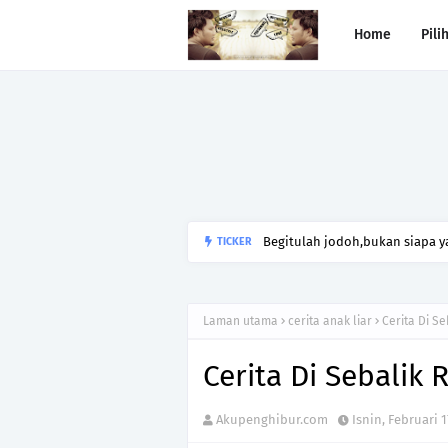
Home
Pili
Begitulah jodoh,bukan siapa ya
TICKER
kesunyian,Jangan pula menika
Laman utama
cerita anak liar
Cerita Di S
Cerita Di Sebalik
Akupenghibur.com
Isnin, Februari 1