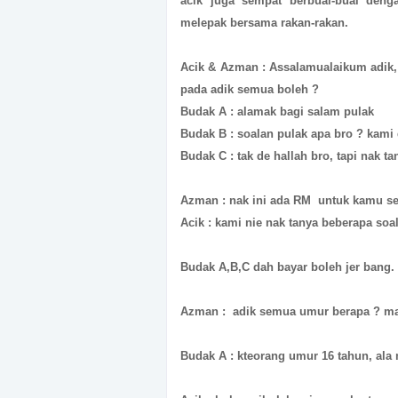
acik juga sempat berbual-bual deng
melepak bersama rakan-rakan.
Acik & Azman : Assalamualaikum adik, 
pada adik semua boleh ?
Budak A : alamak bagi salam pulak
Budak B : soalan pulak apa bro ? kami 
Budak C : tak de hallah bro, tapi nak ta
Azman : nak ini ada RM untuk kamu se
Acik : kami nie nak tanya beberapa soa
Budak A,B,C dah bayar boleh jer bang.
Azman : adik semua umur berapa ? ma
Budak A : kteorang umur 16 tahun, ala