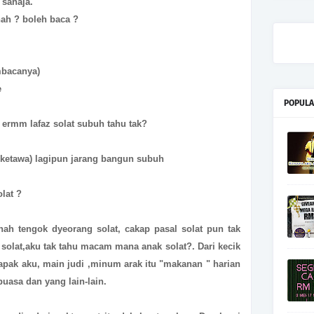
 sahaja.
hah ? boleh baca ?
mbacanya)
e
POPULA
 ermm lafaz solat subuh tahu tak?
l ketawa) lagipun jarang bangun subuh
lat ?
ah tengok dyeorang solat, cakap pasal solat pun tak
 solat,aku tak tahu macam mana anak solat?. Dari kecik
bapak aku, main judi ,minum arak itu "makanan " harian
puasa dan yang lain-lain.