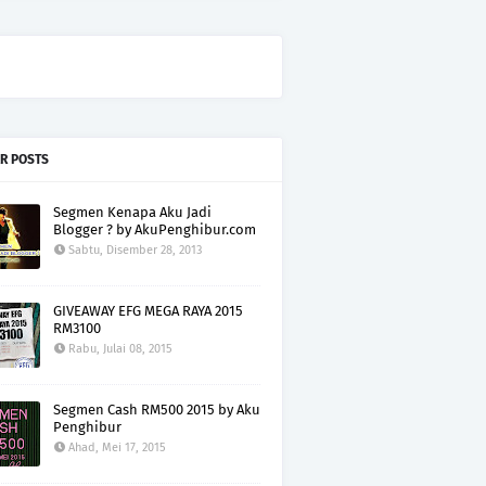
R POSTS
Segmen Kenapa Aku Jadi
Blogger ? by AkuPenghibur.com
Sabtu, Disember 28, 2013
GIVEAWAY EFG MEGA RAYA 2015
RM3100
Rabu, Julai 08, 2015
Segmen Cash RM500 2015 by Aku
Penghibur
Ahad, Mei 17, 2015