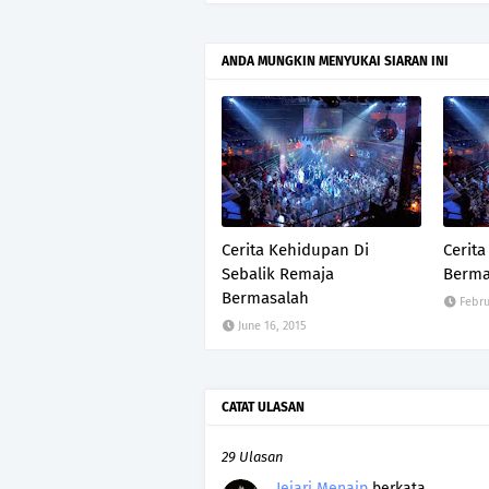
ANDA MUNGKIN MENYUKAI SIARAN INI
Cerita Kehidupan Di
Cerita
Sebalik Remaja
Berma
Bermasalah
Febru
June 16, 2015
CATAT ULASAN
29 Ulasan
Jejari Menaip
berkata…