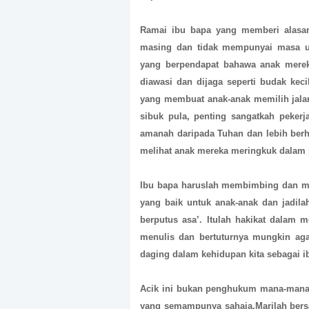
Ramai ibu bapa yang memberi alasan
masing dan tidak mempunyai masa un
yang berpendapat bahawa anak mereka
diawasi dan dijaga seperti budak keci
yang membuat anak-anak memilih jala
sibuk pula, penting sangatkah peker
amanah daripada Tuhan dan lebih berh
melihat anak mereka meringkuk dalam 
Ibu bapa haruslah membimbing dan men
yang baik untuk anak-anak dan jadil
berputus asa’. Itulah hakikat dalam 
menulis dan bertuturnya mungkin aga
daging dalam kehidupan kita sebagai i
Acik ini bukan penghukum mana-mana 
yang semampunya sahaja.Marilah ber