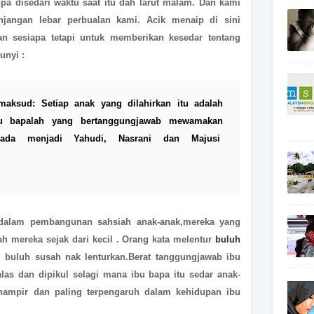
npa disedari waktu saat itu dah larut malam. Dan kami
njangan lebar perbualan kami. Acik menaip di sini
n sesiapa tetapi untuk memberikan kesedar tentang
bunyi :
maksud: Setiap anak
yang dilahirkan itu adalah
ibu bapalah yang
bertanggungjawab mewamakan
 ada menjadi
Yahudi, Nasrani dan Majusi
dalam pembangunan sahsiah anak-anak,mereka yang
h mereka sejak dari kecil . Orang kata melentur
buluh
i buluh susah nak lenturkan.
Berat tanggungjawab ibu
las dan dipikul selagi mana ibu bapa itu sedar anak-
ampir dan paling terpengaruh dalam kehidupan ibu