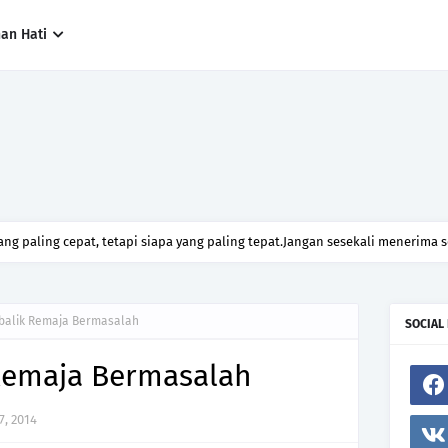
han Hati
ng paling cepat, tetapi siapa yang paling tepat.Jangan sesekali menerima 
h hanya kerana ingin menutup mulut manusia
ebalik Remaja Bermasalah
SOCIAL
 Remaja Bermasalah
7, 2014