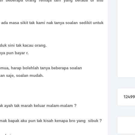
an beberapa orang remaja lain yang berada di situ
ada masa sikit tak kami nak tanya soalan sedikit untuk
duk sini tak kacau orang.
nya pun bayar r.
mua, harap bolehlah tanya beberapa soalan
lan saje, soalan mudah.
1
2
4
9
9
k ayah tak marah keluar malam-malam ?
 mak bapak aku pun tak kisah kenapa bro yang sibuk ?