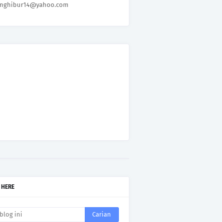
nghibur14@yahoo.com
 HERE