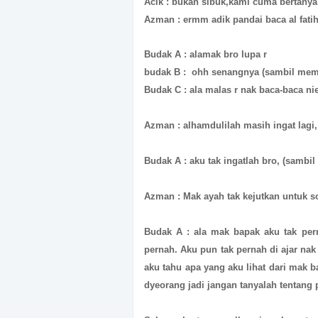
Acik : bukan sibuk,kami cuma bertanya
Azman : ermm adik pandai baca al fati
Budak A : alamak bro lupa r
budak B : ohh senangnya (sambil me
Budak C : ala malas r nak baca-baca ni
Azman : alhamdulilah masih ingat lagi,
Budak A : aku tak ingatlah bro, (sambi
Azman : Mak ayah tak kejutkan untuk so
Budak A : ala mak bapak aku tak pern
pernah. Aku pun tak pernah di ajar nak
aku tahu apa yang aku lihat dari mak 
dyeorang jadi jangan tanyalah tentang 