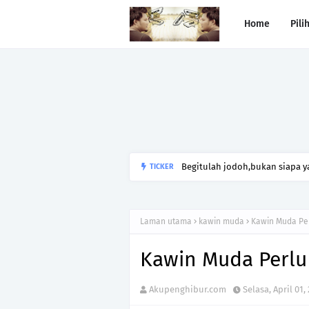
Home
Pili
Begitulah jodoh,bukan siapa ya
TICKER
kesunyian,Jangan pula menika
Laman utama
kawin muda
Kawin Muda Pe
Kawin Muda Perlu
Akupenghibur.com
Selasa, April 01,