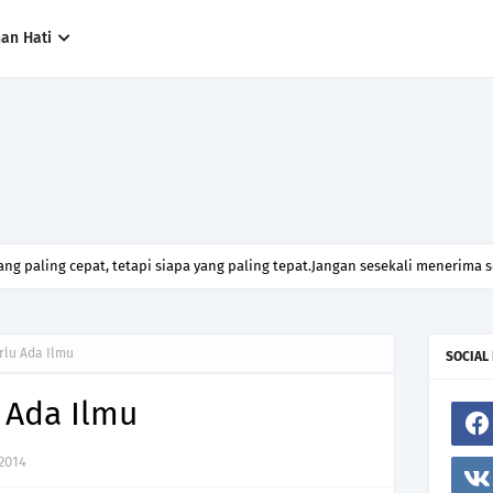
han Hati
ng paling cepat, tetapi siapa yang paling tepat.Jangan sesekali menerima 
h hanya kerana ingin menutup mulut manusia
rlu Ada Ilmu
SOCIAL
 Ada Ilmu
 2014