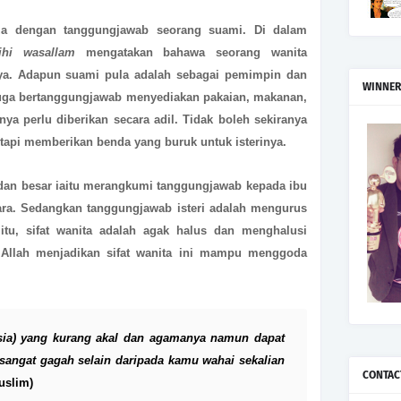
eza dengan tanggungjawab seorang suami. Di dalam
aihi wasallam
mengatakan bahawa seorang wanita
ya. Adapun suami pula adalah sebagai pemimpin dan
WINNER
juga bertanggungjawab menyediakan pakaian, makanan,
nya perlu diberikan secara adil. Tidak boleh sekiranya
api memberikan benda yang buruk untuk isterinya.
dan besar iaitu merangkumi tanggungjawab kepada ibu
ara. Sedangkan tanggungjawab isteri adalah mengurus
tu, sifat wanita adalah agak halus dan menghalusi
 Allah menjadikan sifat wanita ini mampu menggoda
sia) yang kurang akal dan agamanya namun dapat
 sangat gagah selain daripada kamu wahai sekalian
CONTAC
uslim)