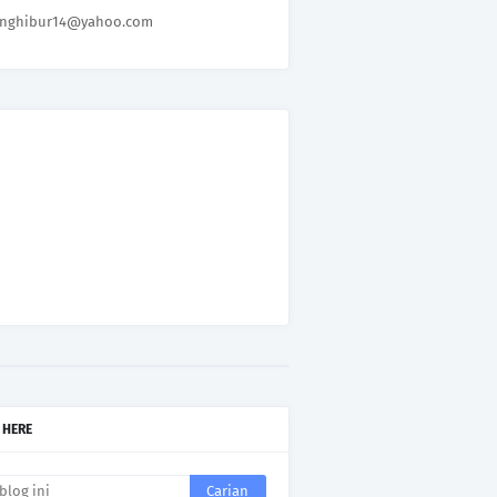
nghibur14@yahoo.com
 HERE