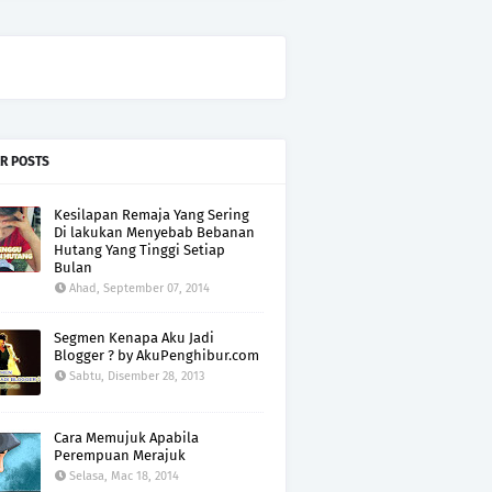
R POSTS
Kesilapan Remaja Yang Sering
Di lakukan Menyebab Bebanan
Hutang Yang Tinggi Setiap
Bulan
Ahad, September 07, 2014
Segmen Kenapa Aku Jadi
Blogger ? by AkuPenghibur.com
Sabtu, Disember 28, 2013
Cara Memujuk Apabila
Perempuan Merajuk
Selasa, Mac 18, 2014