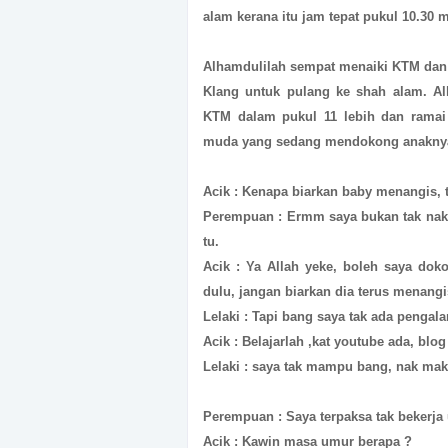
alam kerana itu jam tepat pukul 10.30 
Alhamdulilah sempat menaiki KTM dan b
Klang untuk pulang ke shah alam. Al
KTM dalam pukul 11 lebih dan ramai 
muda yang sedang mendokong anaknya 
Acik : Kenapa biarkan baby menangis, t
Perempuan : Ermm saya bukan tak nak b
tu.
Acik : Ya Allah yeke, boleh saya dok
dulu, jangan biarkan dia terus menangi
Lelaki : Tapi bang saya tak ada pengal
Acik : Belajarlah ,kat youtube ada, bl
Lelaki : saya tak mampu bang, nak ma
Perempuan : Saya terpaksa tak bekerja 
Acik : Kawin masa umur berapa ?