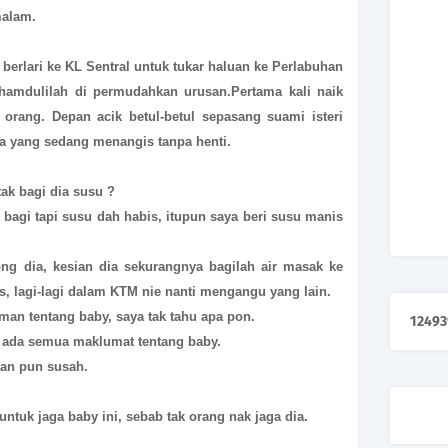
malam.
erlari ke KL Sentral untuk tukar haluan ke Perlabuhan
hamdulilah di permudahkan urusan.Pertama kali naik
orang. Depan acik betul-betul sepasang suami isteri
yang sedang menangis tanpa henti.
ak bagi dia susu ?
agi tapi susu dah habis, itupun saya beri susu manis
ong dia, kesian dia sekurangnya bagilah air masak ke
s, lagi-lagi dalam KTM nie nanti mengangu yang lain.
aman tentang baby, saya tak tahu apa pon.
1
2
4
9
3
og ada semua maklumat tentang baby.
kan pun susah.
untuk jaga baby ini, sebab tak orang nak jaga dia.