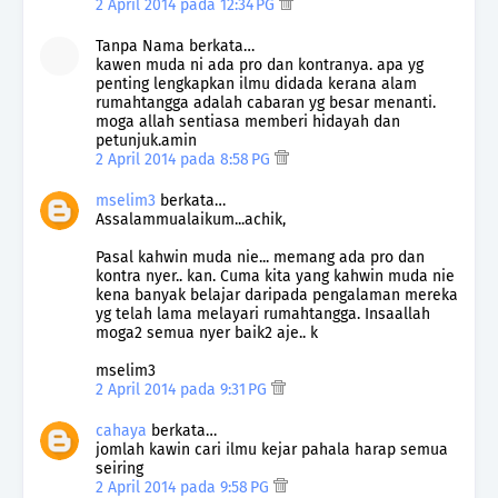
2 April 2014 pada 12:34 PG
Tanpa Nama berkata…
kawen muda ni ada pro dan kontranya. apa yg
penting lengkapkan ilmu didada kerana alam
rumahtangga adalah cabaran yg besar menanti.
moga allah sentiasa memberi hidayah dan
petunjuk.amin
2 April 2014 pada 8:58 PG
mselim3
berkata…
Assalammualaikum...achik,
Pasal kahwin muda nie... memang ada pro dan
kontra nyer.. kan. Cuma kita yang kahwin muda nie
kena banyak belajar daripada pengalaman mereka
yg telah lama melayari rumahtangga. Insaallah
moga2 semua nyer baik2 aje.. k
mselim3
2 April 2014 pada 9:31 PG
cahaya
berkata…
jomlah kawin cari ilmu kejar pahala harap semua
seiring
2 April 2014 pada 9:58 PG