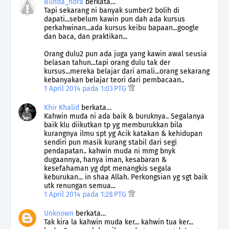
Bunda_nora
berkata…
Tapi sekarang ni banyak sumber2 bolih di
dapati...sebelum kawin pun dah ada kursus
perkahwinan...ada kursus keibu bapaan...google
dan baca, dan praktikan...
Orang dulu2 pun ada juga yang kawin awal seusia
belasan tahun...tapi orang dulu tak der
kursus...mereka belajar dari amali...orang sekarang
kebanyakan belajar teori dari pembacaan..
1 April 2014 pada 1:03 PTG
Khir Khalid
berkata…
Kahwin muda ni ada baik & buruknya.. Segalanya
baik klu diikutkan tp yg memburukkan bila
kurangnya ilmu spt yg Acik katakan & kehidupan
sendiri pun masik kurang stabil dari segi
pendapatan.. kahwin muda ni mmg bnyk
dugaannya, hanya iman, kesabaran &
kesefahaman yg dpt menangkis segala
keburukan... in shaa Allah. Perkongsian yg sgt baik
utk renungan semua...
1 April 2014 pada 1:28 PTG
Unknown
berkata…
Tak kira la kahwin muda ker... kahwin tua ker...