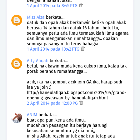
dengan amanah Allah..
1 April 2014 pada 8:45 PTG
Mizz Aiza
berkata…
datuk dan opah akak berkahwin ketika opah akak
berusia 14 tahun dan datuk 16 tahun.. betul tu,
semuanya perlu ada ilmu termasuklah ilmu agama
dan ilmu menguruskan rumahtangga.. doakan
semoga pasangan itu terus bahagia..
1 April 2014 pada 10:42 PTG
Affy Afiqah
berkata…
betul, nak kawin muda kena cukup ilmu, kalau tak
porak peranda rumahtangga....
acik, ika nak jemput acik join GA ika, harap sudi
laa ya join :)
http://haneulafiqah.blogspot.com/2014/04/grand-
opening-giveaway-by-haneulafiqah.html
2 April 2014 pada 12:00 PG
ANIM
berkata…
buat apa pun..kena ada ilmu..
mudah2an pasangan itu berjaya harungi
kesusahan sementara yg dialami,,
in sha Allah, rezeki untuk anak itu tetap ada