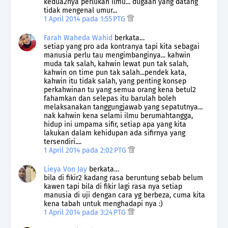
kedua2nya perlukan ilmu... dugaan yang datang
tidak mengenal umur...
1 April 2014 pada 1:55 PTG
Farah Waheda Wahid
berkata…
setiap yang pro ada kontranya tapi kita sebagai
manusia perlu tau mengimbanginya... kahwin
muda tak salah, kahwin lewat pun tak salah,
kahwin on time pun tak salah...pendek kata,
kahwin itu tidak salah, yang penting konsep
perkahwinan tu yang semua orang kena betul2
fahamkan dan selepas itu barulah boleh
melaksanakan tanggungjawab yang sepatutnya...
nak kahwin kena selami ilmu berumahtangga,
hidup ini umpama sifir, setiap apa yang kita
lakukan dalam kehidupan ada sifirnya yang
tersendiri....
1 April 2014 pada 2:02 PTG
Lieya Von Jay
berkata…
bila di fikir2 kadang rasa beruntung sebab belum
kawen tapi bila di fikir lagi rasa nya setiap
manusia di uji dengan cara yg berbeza, cuma kita
kena tabah untuk menghadapi nya :)
1 April 2014 pada 3:24 PTG