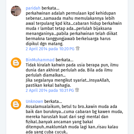
paridah
berkata…
perkahwinan adalah permulaan kpd kehidupan
sebenar...samaada mahu memulakannya lebih
awal terpulang kpd kita...cabaran hidup berkahwin
muda r lambat tetap ada...perlulah bijaksana
menanganinya...pabila perkahwinan telah diikat
bermakna tanggungjawab berkeluarga harus
dipikul dgn matang.
2 April 2014 pada 10:20 PG
BinMuhammad
berkata…
Tidak kiralah kahwin pada usia berapa pun, ilmu
dunia dan akhirat perlulah ada. Bila ada ilmu
perlulah diamalkan...
Jika segalanya mengikut syariat...InsyaAllah,
pastikan kekal bahagia.
2 April 2014 pada 10:31 PG
Unknown
berkata…
Assalamualaikum, betul tu bro..kawin muda ada
baik dan buruknya...cuma cabaran bg kawen muda,
mereka haruslah kuat dari segi mental dan
fizikal..banyak ancaman yang bakal
ditempuh..maklumlah muda lagi kan..risau kalau
ada yang cuba cucuk..