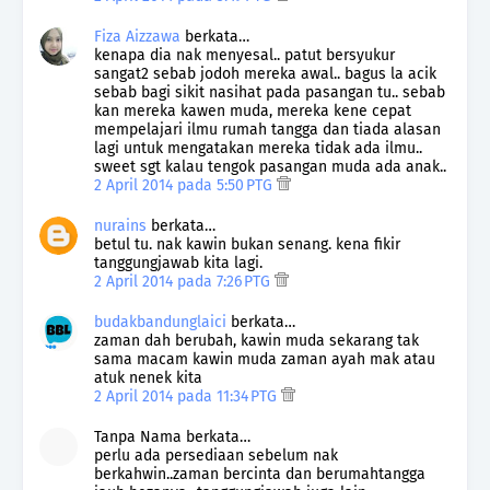
Fiza Aizzawa
berkata…
kenapa dia nak menyesal.. patut bersyukur
sangat2 sebab jodoh mereka awal.. bagus la acik
sebab bagi sikit nasihat pada pasangan tu.. sebab
kan mereka kawen muda, mereka kene cepat
mempelajari ilmu rumah tangga dan tiada alasan
lagi untuk mengatakan mereka tidak ada ilmu..
sweet sgt kalau tengok pasangan muda ada anak..
2 April 2014 pada 5:50 PTG
nurains
berkata…
betul tu. nak kawin bukan senang. kena fikir
tanggungjawab kita lagi.
2 April 2014 pada 7:26 PTG
budakbandunglaici
berkata…
zaman dah berubah, kawin muda sekarang tak
sama macam kawin muda zaman ayah mak atau
atuk nenek kita
2 April 2014 pada 11:34 PTG
Tanpa Nama berkata…
perlu ada persediaan sebelum nak
berkahwin..zaman bercinta dan berumahtangga