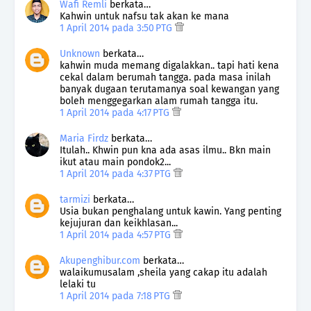
Wafi Remli
berkata…
Kahwin untuk nafsu tak akan ke mana
1 April 2014 pada 3:50 PTG
Unknown
berkata…
kahwin muda memang digalakkan.. tapi hati kena
cekal dalam berumah tangga. pada masa inilah
banyak dugaan terutamanya soal kewangan yang
boleh menggegarkan alam rumah tangga itu.
1 April 2014 pada 4:17 PTG
Maria Firdz
berkata…
Itulah.. Khwin pun kna ada asas ilmu.. Bkn main
ikut atau main pondok2...
1 April 2014 pada 4:37 PTG
tarmizi
berkata…
Usia bukan penghalang untuk kawin. Yang penting
kejujuran dan keikhlasan...
1 April 2014 pada 4:57 PTG
Akupenghibur.com
berkata…
walaikumusalam ,sheila yang cakap itu adalah
lelaki tu
1 April 2014 pada 7:18 PTG