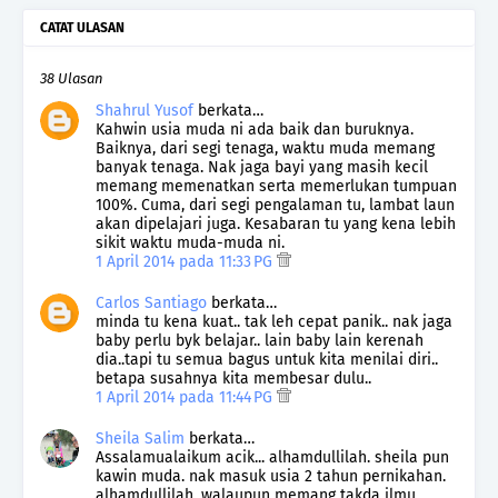
CATAT ULASAN
38 Ulasan
Shahrul Yusof
berkata…
Kahwin usia muda ni ada baik dan buruknya.
Baiknya, dari segi tenaga, waktu muda memang
banyak tenaga. Nak jaga bayi yang masih kecil
memang memenatkan serta memerlukan tumpuan
100%. Cuma, dari segi pengalaman tu, lambat laun
akan dipelajari juga. Kesabaran tu yang kena lebih
sikit waktu muda-muda ni.
1 April 2014 pada 11:33 PG
Carlos Santiago
berkata…
minda tu kena kuat.. tak leh cepat panik.. nak jaga
baby perlu byk belajar.. lain baby lain kerenah
dia..tapi tu semua bagus untuk kita menilai diri..
betapa susahnya kita membesar dulu..
1 April 2014 pada 11:44 PG
Sheila Salim
berkata…
Assalamualaikum acik... alhamdullilah. sheila pun
kawin muda. nak masuk usia 2 tahun pernikahan.
alhamdullilah. walaupun memang takda ilmu