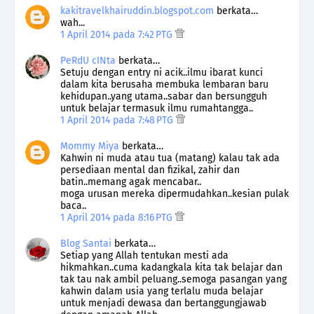
kakitravelkhairuddin.blogspot.com
berkata…
wah...
1 April 2014 pada 7:42 PTG
PeRdU cINta
berkata…
Setuju dengan entry ni acik..ilmu ibarat kunci
dalam kita berusaha membuka lembaran baru
kehidupan..yang utama..sabar dan bersungguh
untuk belajar termasuk ilmu rumahtangga..
1 April 2014 pada 7:48 PTG
Mommy Miya
berkata…
Kahwin ni muda atau tua (matang) kalau tak ada
persediaan mental dan fizikal, zahir dan
batin..memang agak mencabar..
moga urusan mereka dipermudahkan..kesian pulak
baca..
1 April 2014 pada 8:16 PTG
Blog Santai
berkata…
Setiap yang Allah tentukan mesti ada
hikmahkan..cuma kadangkala kita tak belajar dan
tak tau nak ambil peluang..semoga pasangan yang
kahwin dalam usia yang terlalu muda belajar
untuk menjadi dewasa dan bertanggungjawab