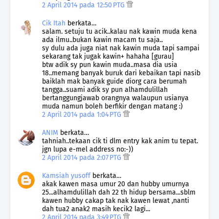
2 April 2014 pada 12:50 PTG
Cik Itah
berkata…
salam. setuju tu acik..kalau nak kawin muda kena
ada ilmu..bukan kawin macam tu saja..
sy dulu ada juga niat nak kawin muda tapi sampai
sekarang tak jugak kawin+ hahaha [gurau]
btw adik sy pun kawin muda..masa dia usia
18..memang banyak buruk dari kebaikan tapi nasib
baiklah mak banyak guide diorg cara berumah
tangga..suami adik sy pun alhamdulillah
bertanggungjawab orangnya walaupun usianya
muda namun boleh berfikir dengan matang :)
2 April 2014 pada 1:04 PTG
ANIM
berkata…
tahniah..tekaan cik ti dlm entry kak anim tu tepat.
jgn lupa e-mel address no:-))
2 April 2014 pada 2:07 PTG
Kamsiah yusoff
berkata…
akak kawen masa umur 20 dan hubby umurnya
25...alhamdulillah dah 22 th hidup bersama...sblm
kawen hubby cakap tak nak kawen lewat ,nanti
dah tua2 anak2 masih kecik2 lagi...
2 April 2014 pada 3:49 PTG