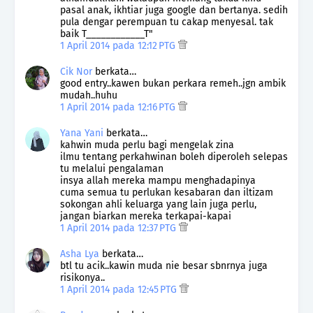
pasal anak, ikhtiar juga google dan bertanya. sedih
pula dengar perempuan tu cakap menyesal. tak
baik T____________T"
1 April 2014 pada 12:12 PTG
Cik Nor
berkata…
good entry..kawen bukan perkara remeh..jgn ambik
mudah..huhu
1 April 2014 pada 12:16 PTG
Yana Yani
berkata…
kahwin muda perlu bagi mengelak zina
ilmu tentang perkahwinan boleh diperoleh selepas
tu melalui pengalaman
insya allah mereka mampu menghadapinya
cuma semua tu perlukan kesabaran dan iltizam
sokongan ahli keluarga yang lain juga perlu,
jangan biarkan mereka terkapai-kapai
1 April 2014 pada 12:37 PTG
Asha Lya
berkata…
btl tu acik..kawin muda nie besar sbnrnya juga
risikonya..
1 April 2014 pada 12:45 PTG