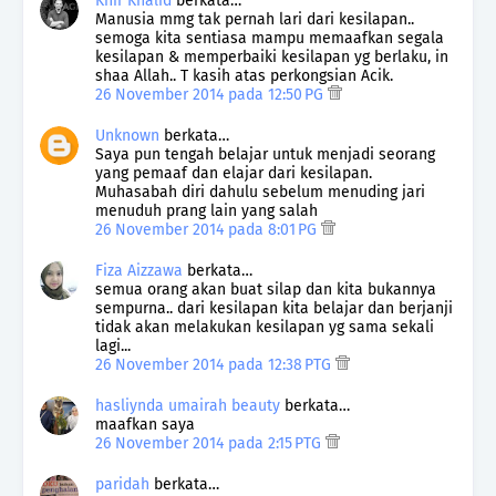
Khir Khalid
berkata…
Manusia mmg tak pernah lari dari kesilapan..
semoga kita sentiasa mampu memaafkan segala
kesilapan & memperbaiki kesilapan yg berlaku, in
shaa Allah.. T kasih atas perkongsian Acik.
26 November 2014 pada 12:50 PG
Unknown
berkata…
Saya pun tengah belajar untuk menjadi seorang
yang pemaaf dan elajar dari kesilapan.
Muhasabah diri dahulu sebelum menuding jari
menuduh prang lain yang salah
26 November 2014 pada 8:01 PG
Fiza Aizzawa
berkata…
semua orang akan buat silap dan kita bukannya
sempurna.. dari kesilapan kita belajar dan berjanji
tidak akan melakukan kesilapan yg sama sekali
lagi...
26 November 2014 pada 12:38 PTG
hasliynda umairah beauty
berkata…
maafkan saya
26 November 2014 pada 2:15 PTG
paridah
berkata…