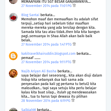
MEMAAFKAN ITU SGT BESAR GANJARANNYA....
27 November 2014 pada 11:01 PG
Blog Santai
berkata…
Memohon maaf dan memaafkan itu adalah sifat
terpuji...setiap hari sebelum tidur maafkan
mereka-mereka yang ada tersilap dengan kita.
Samada kita tau atau tidak..then bila kita bangun
pagi..semuanya In Shaa Allah akan baik-baik
belak..
27 November 2014 pada 1:47 PTG
kakitravelkhairuddin.blogspot.com
berkata…
pemaaf ........
27 November 2014 pada 9:11 PTG
Najib Ariyan Ali Basha
berkata…
saya belajar dari seseorang... kita akan diuji dalam
hidup kita sebanyak dua kali sama ada
penyesalan pada kali yg pertama tu betul2 kita
maksudkan... tapi saya setuju kita perlu belajar
kalau kita buat silap... itulah yg mendewasakan
kita... tua tu harus tapi dewasa itu pilihan
28 November 2014 pada 6:19 PG
SalbiahM
berkata…