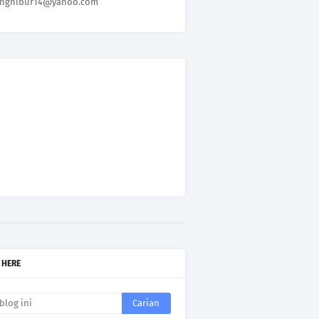
nghibur14@yahoo.com
 HERE