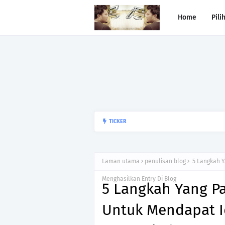
Home
Pili
Begitulah jodoh,bukan siapa ya
TICKER
kesunyian,Jangan pula menika
Laman utama
penulisan blog
5 Langkah Y
Menghasilkan Entry Di Blog
5 Langkah Yang P
Untuk Mendapat I