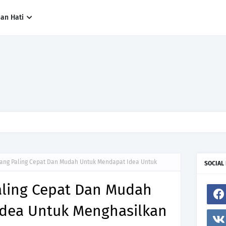
han Hati
ng paling cepat, tetapi siapa yang paling tepat.Jangan sesekali menerima 
h hanya kerana ingin menutup mulut manusia
ang Paling Cepat Dan Mudah Untuk Mendapat Idea Untuk
SOCIAL
aling Cepat Dan Mudah
dea Untuk Menghasilkan