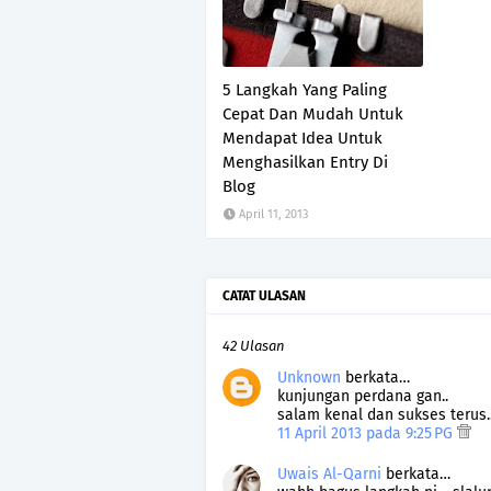
5 Langkah Yang Paling
Cepat Dan Mudah Untuk
Mendapat Idea Untuk
Menghasilkan Entry Di
Blog
April 11, 2013
CATAT ULASAN
42 Ulasan
Unknown
berkata…
kunjungan perdana gan..
salam kenal dan sukses terus.
11 April 2013 pada 9:25 PG
Uwais Al-Qarni
berkata…