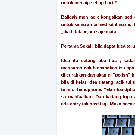
untuk menaip setiap hari ?
Baiklah meh acik kongsikan sedi
untuk kamu ambil sedikit ilmu ini.
,jika tidak pejam saje mata.
Pertama Sekali, bila dapat idea ter
Idea itu datang tiba tiba , kada
mencurah nak bincangkan isu apa ,a
di curahkan dan akan di "polish" b
bila di kelas idea datang, acik tul
tulis di handphone. Yelah handph
so manfaatkan. Dan kadang lupa ap
ada entry tak post lagi. Maka baca 