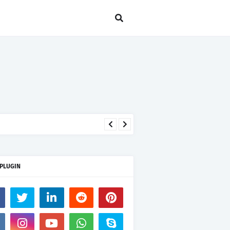
seseorang hanya kerana takut
 PLUGIN