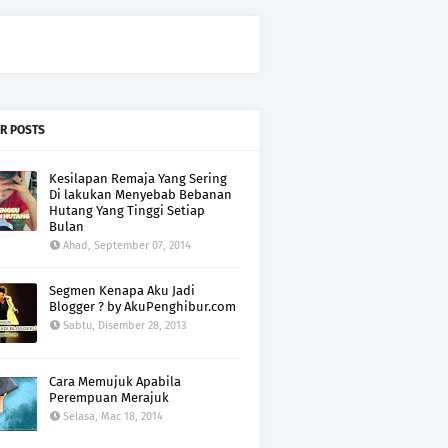
R POSTS
Kesilapan Remaja Yang Sering
Di lakukan Menyebab Bebanan
Hutang Yang Tinggi Setiap
Bulan
Ahad, September 07, 2014
Segmen Kenapa Aku Jadi
Blogger ? by AkuPenghibur.com
Sabtu, Disember 28, 2013
Cara Memujuk Apabila
Perempuan Merajuk
Selasa, Mac 18, 2014