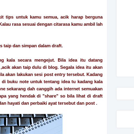
kit tips untuk kamu semua, acik harap berguna
 Kalau rasa sesuai dengan citarasa kamu ambil lah
us taip dan simpan dalam draft.
ng kala secara mengejut. Bila idea itu datang
cik akan taip dulu di blog. Segala idea itu akan
ila akan lakukan sesi post entry tersebut. Kadang
is di buku note untuk tentang idea tu kadang kala
one sekarang dah canggih ada internet semuakan
a yang hendak di "share" so bila lihat di draft
dan hayati dan perbaiki ayat tersebut dan post .