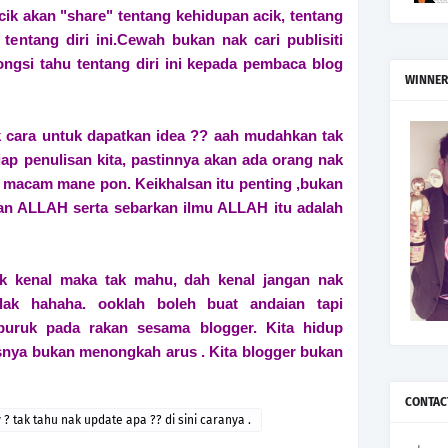
cik akan "share" tentang kehidupan acik, tentang
 tentang diri ini.Cewah bukan nak cari publisiti
ongsi tahu tentang diri ini kepada pembaca blog
WINNER
k cara untuk dapatkan idea ?? aah mudahkan tak
tiap penulisan kita, pastinnya akan ada orang nak
s macam mane pon. Keikhalsan itu penting ,bukan
haan ALLAH serta sebarkan ilmu ALLAH itu adalah
ak kenal maka tak mahu, dah kenal jangan nak
pulak hahaha. ooklah boleh buat andaian tapi
buruk pada rakan sesama blogger. Kita hidup
snya bukan menongkah arus . Kita blogger bukan
CONTAC
y ? tak tahu nak update apa ?? di sini caranya .