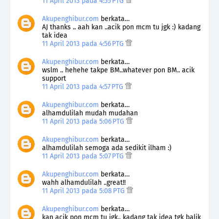
11 April 2013 pada 4:55 PTG
Akupenghibur.com
berkata…
AJ thanks .. aah kan ..acik pon mcm tu jgk :) kadang
tak idea
11 April 2013 pada 4:56 PTG
Akupenghibur.com
berkata…
wslm .. hehehe takpe BM..whatever pon BM.. acik
support
11 April 2013 pada 4:57 PTG
Akupenghibur.com
berkata…
alhamdulilah mudah mudahan
11 April 2013 pada 5:06 PTG
Akupenghibur.com
berkata…
alhamdulilah semoga ada sedikit ilham :)
11 April 2013 pada 5:07 PTG
Akupenghibur.com
berkata…
wahh alhamdulilah ..great!!
11 April 2013 pada 5:08 PTG
Akupenghibur.com
berkata…
kan acik pon mcm tu jgk.. kadang tak idea tgk balik