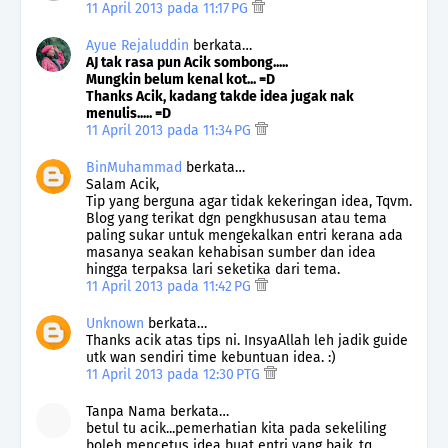
11 April 2013 pada 11:17 PG
Ayue Rejaluddin
berkata…
AJ tak rasa pun Acik sombong.....
Mungkin belum kenal kot... =D
Thanks Acik, kadang takde idea jugak nak
menulis..... =D
11 April 2013 pada 11:34 PG
BinMuhammad
berkata…
Salam Acik,
Tip yang berguna agar tidak kekeringan idea, Tqvm.
Blog yang terikat dgn pengkhususan atau tema
paling sukar untuk mengekalkan entri kerana ada
masanya seakan kehabisan sumber dan idea
hingga terpaksa lari seketika dari tema.
11 April 2013 pada 11:42 PG
Unknown
berkata…
Thanks acik atas tips ni. InsyaAllah leh jadik guide
utk wan sendiri time kebuntuan idea. :)
11 April 2013 pada 12:30 PTG
Tanpa Nama berkata…
betul tu acik...pemerhatian kita pada sekeliling
boleh mencetus idea buat entri yang baik..tq