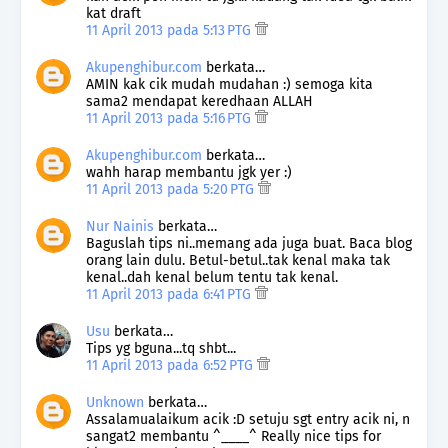
kat draft
11 April 2013 pada 5:13 PTG
Akupenghibur.com
berkata…
AMIN kak cik mudah mudahan :) semoga kita
sama2 mendapat keredhaan ALLAH
11 April 2013 pada 5:16 PTG
Akupenghibur.com
berkata…
wahh harap membantu jgk yer :)
11 April 2013 pada 5:20 PTG
Nur Nainis
berkata…
Baguslah tips ni..memang ada juga buat. Baca blog
orang lain dulu. Betul-betul..tak kenal maka tak
kenal..dah kenal belum tentu tak kenal.
11 April 2013 pada 6:41 PTG
Usu
berkata…
Tips yg bguna...tq shbt...
11 April 2013 pada 6:52 PTG
Unknown
berkata…
Assalamualaikum acik :D setuju sgt entry acik ni, n
sangat2 membantu ^____^ Really nice tips for