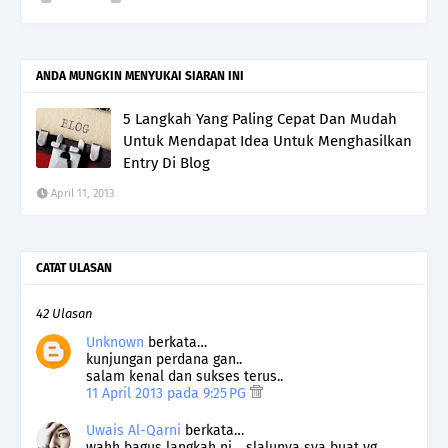
ANDA MUNGKIN MENYUKAI SIARAN INI
5 Langkah Yang Paling Cepat Dan Mudah
Untuk Mendapat Idea Untuk Menghasilkan
Entry Di Blog
April 11, 2013
CATAT ULASAN
42 Ulasan
Unknown
berkata…
kunjungan perdana gan..
salam kenal dan sukses terus..
11 April 2013 pada 9:25 PG
Uwais Al-Qarni
berkata…
wahh bagus langkah ni .. slalunya sya buat yg