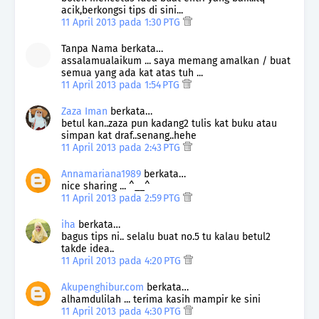
acik,berkongsi tips di sini...
11 April 2013 pada 1:30 PTG
Tanpa Nama berkata…
assalamualaikum ... saya memang amalkan / buat
semua yang ada kat atas tuh ...
11 April 2013 pada 1:54 PTG
Zaza Iman
berkata…
betul kan..zaza pun kadang2 tulis kat buku atau
simpan kat draf..senang..hehe
11 April 2013 pada 2:43 PTG
Annamariana1989
berkata…
nice sharing ... ^__^
11 April 2013 pada 2:59 PTG
iha
berkata…
bagus tips ni.. selalu buat no.5 tu kalau betul2
takde idea..
11 April 2013 pada 4:20 PTG
Akupenghibur.com
berkata…
alhamdulilah ... terima kasih mampir ke sini
11 April 2013 pada 4:30 PTG