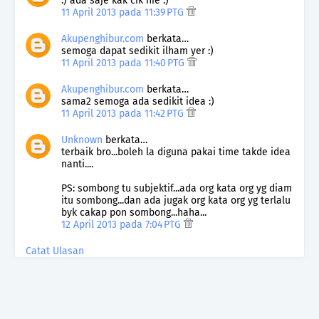
:) ada saje kak cik nie :)
11 April 2013 pada 11:39 PTG
Akupenghibur.com
berkata…
semoga dapat sedikit ilham yer :)
11 April 2013 pada 11:40 PTG
Akupenghibur.com
berkata…
sama2 semoga ada sedikit idea :)
11 April 2013 pada 11:42 PTG
Unknown
berkata…
terbaik bro...boleh la diguna pakai time takde idea
nanti....
PS: sombong tu subjektif...ada org kata org yg diam
itu sombong...dan ada jugak org kata org yg terlalu
byk cakap pon sombong...haha...
12 April 2013 pada 7:04 PTG
Catat Ulasan