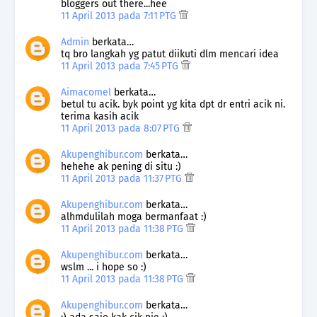
bloggers out there...hee
11 April 2013 pada 7:11 PTG
Admin
berkata…
tq bro langkah yg patut diikuti dlm mencari idea
11 April 2013 pada 7:45 PTG
Aimacomel
berkata…
betul tu acik. byk point yg kita dpt dr entri acik ni.
terima kasih acik
11 April 2013 pada 8:07 PTG
Akupenghibur.com
berkata…
hehehe ak pening di situ :)
11 April 2013 pada 11:37 PTG
Akupenghibur.com
berkata…
alhmdulilah moga bermanfaat :)
11 April 2013 pada 11:38 PTG
Akupenghibur.com
berkata…
wslm ... i hope so :)
11 April 2013 pada 11:38 PTG
Akupenghibur.com
berkata…