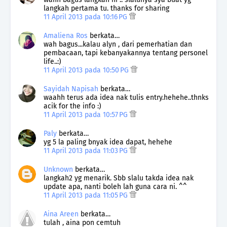
langkah pertama tu. thanks for sharing
11 April 2013 pada 10:16 PG
Amaliena Ros
berkata…
wah bagus...kalau alyn , dari pemerhatian dan
pembacaan, tapi kebanyakannya tentang personel
life..:)
11 April 2013 pada 10:50 PG
Sayidah Napisah
berkata…
waahh terus ada idea nak tulis entry.hehehe..thnks
acik for the info :)
11 April 2013 pada 10:57 PG
Paly
berkata…
yg 5 la paling bnyak idea dapat, hehehe
11 April 2013 pada 11:03 PG
Unknown
berkata…
langkah2 yg menarik. Sbb slalu takda idea nak
update apa, nanti boleh lah guna cara ni. ^^
11 April 2013 pada 11:05 PG
Aina Areen
berkata…
tulah , aina pon cemtuh