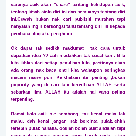
caranya acik akan "share" tentang kehidupan acik,
tentang kisah cinta diri ini dan semuanya tentang diri
ini.Cewah bukan nak cari publisiti murahan tapi
hanyalah ingin berkongsi tahu tentang diri ini kepada
pembaca blog aku penghibur.
Ok dapat tak sedikit maklumat tak cara untuk
dapatkan idea ?? aah mudahkan tak susahkan . Bila
kita ikhlas dari setiap penulisan kita, pastinnya akan
ada orang nak baca entri kita walaupon seringkas
macam mane pon. Keikhalsan itu penting ,bukan
popurity yang di cari tapi keredhaan ALLAH serta
sebarkan ilmu ALLAH itu adalah hal yang paling
terpenting.
Ramai kata acik nie sombong, tak kenal maka tak
mahu, dah kenal jangan nak bercinta pulak..ehhh
terlebih pulak hahaha. ooklah boleh buat andaian tapi
janganlah sampai persepi yang buruk pada rakan