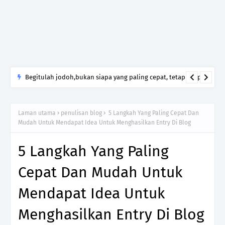
Begitulah jodoh,bukan siapa yang paling cepat, tetapi siapa
yang paling tepat.Jangan sesekali menerima seseorang hanya
kerana takut kesunyian,Jangan pula menikah hanya kerana
Laman utama
penulisan blog
5 Langkah Yang Paling Cepat Dan
ingin menutup mulut manusia
Mudah Untuk Mendapat Idea Untuk Menghasilkan Entry Di Blog
5 Langkah Yang Paling
Cepat Dan Mudah Untuk
Mendapat Idea Untuk
Menghasilkan Entry Di Blog