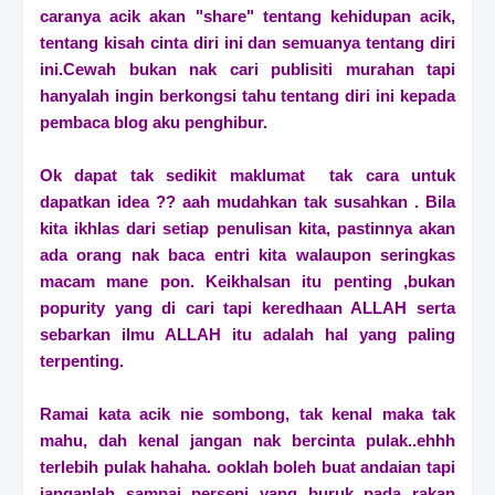
caranya acik akan "share" tentang kehidupan acik,
tentang kisah cinta diri ini dan semuanya tentang diri
ini.Cewah bukan nak cari publisiti murahan tapi
hanyalah ingin berkongsi tahu tentang diri ini kepada
pembaca blog aku penghibur.
Ok dapat tak sedikit maklumat tak cara untuk
dapatkan idea ?? aah mudahkan tak susahkan . Bila
kita ikhlas dari setiap penulisan kita, pastinnya akan
ada orang nak baca entri kita walaupon seringkas
macam mane pon. Keikhalsan itu penting ,bukan
popurity yang di cari tapi keredhaan ALLAH serta
sebarkan ilmu ALLAH itu adalah hal yang paling
terpenting.
Ramai kata acik nie sombong, tak kenal maka tak
mahu, dah kenal jangan nak bercinta pulak..ehhh
terlebih pulak hahaha. ooklah boleh buat andaian tapi
janganlah sampai persepi yang buruk pada rakan