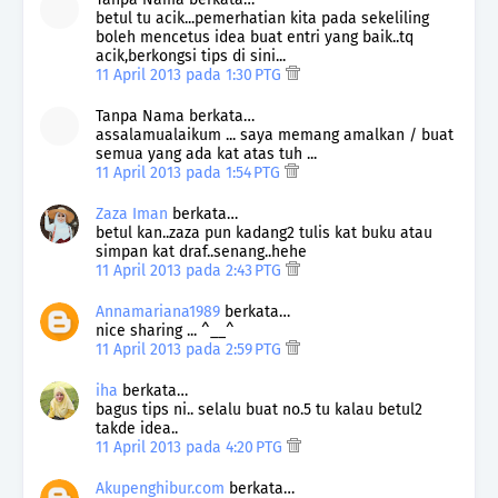
betul tu acik...pemerhatian kita pada sekeliling
boleh mencetus idea buat entri yang baik..tq
acik,berkongsi tips di sini...
11 April 2013 pada 1:30 PTG
Tanpa Nama berkata…
assalamualaikum ... saya memang amalkan / buat
semua yang ada kat atas tuh ...
11 April 2013 pada 1:54 PTG
Zaza Iman
berkata…
betul kan..zaza pun kadang2 tulis kat buku atau
simpan kat draf..senang..hehe
11 April 2013 pada 2:43 PTG
Annamariana1989
berkata…
nice sharing ... ^__^
11 April 2013 pada 2:59 PTG
iha
berkata…
bagus tips ni.. selalu buat no.5 tu kalau betul2
takde idea..
11 April 2013 pada 4:20 PTG
Akupenghibur.com
berkata…