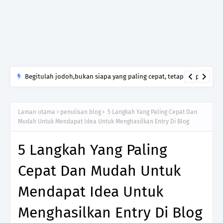
Begitulah jodoh,bukan siapa yang paling cepat, tetapi siapa
yang paling tepat.Jangan sesekali menerima seseorang hanya
kerana takut kesunyian,Jangan pula menikah hanya kerana
Laman utama
penulisan blog
5 Langkah Yang Paling Cepat Dan
ingin menutup mulut manusia
Mudah Untuk Mendapat Idea Untuk Menghasilkan Entry Di Blog
5 Langkah Yang Paling
Cepat Dan Mudah Untuk
Mendapat Idea Untuk
Menghasilkan Entry Di Blog