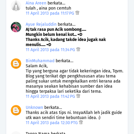
Aina Areen
berkata…
tulah , aina pon cemtuh
11 April 2013 pada 11:17 PG
Ayue Rejaluddin
berkata…
AJ tak rasa pun Acik sombong.....
Mungkin belum kenal kot... =D
Thanks Acik, kadang takde idea jugak nak
menulis..... =D
11 April 2013 pada 11:34 PG
BinMuhammad
berkata…
Salam Acik,
Tip yang berguna agar tidak kekeringan idea, Tqvm.
Blog yang terikat dgn pengkhususan atau tema
paling sukar untuk mengekalkan entri kerana ada
masanya seakan kehabisan sumber dan idea
hingga terpaksa lari seketika dari tema.
11 April 2013 pada 11:42 PG
Unknown
berkata…
Thanks acik atas tips ni. InsyaAllah leh jadik guide
utk wan sendiri time kebuntuan idea. :)
11 April 2013 pada 12:30 PTG
Tanpa Nama berkata…