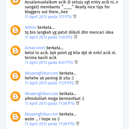
Assalamualaikum acik :D setuju sgt entry acik ni, n
sangat2 membantu ^____^ Really nice tips for
bloggers out there...hee
11 April 2013 pada 7:11 PTG
Admin
berkata…
tq bro langkah yg patut diikuti dlm mencari idea
11 April 2013 pada 7:45 PTG
Aimacomel
berkata…
betul tu acik. byk point yg kita dpt dr entri acik ni.
terima kasih acik
11 April 2013 pada 8:07 PTG
Akupenghibur.com
berkata…
hehehe ak pening di situ :)
11 April 2013 pada 11:37 PTG
Akupenghibur.com
berkata…
alhmdulilah moga bermanfaat :)
11 April 2013 pada 11:38 PTG
Akupenghibur.com
berkata…
wslm ... i hope so :)
11 April 2013 pada 11:38 PTG