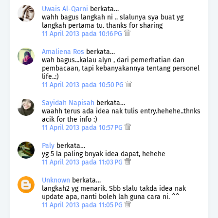
Uwais Al-Qarni
berkata…
wahh bagus langkah ni .. slalunya sya buat yg
langkah pertama tu. thanks for sharing
11 April 2013 pada 10:16 PG
Amaliena Ros
berkata…
wah bagus...kalau alyn , dari pemerhatian dan
pembacaan, tapi kebanyakannya tentang personel
life..:)
11 April 2013 pada 10:50 PG
Sayidah Napisah
berkata…
waahh terus ada idea nak tulis entry.hehehe..thnks
acik for the info :)
11 April 2013 pada 10:57 PG
Paly
berkata…
yg 5 la paling bnyak idea dapat, hehehe
11 April 2013 pada 11:03 PG
Unknown
berkata…
langkah2 yg menarik. Sbb slalu takda idea nak
update apa, nanti boleh lah guna cara ni. ^^
11 April 2013 pada 11:05 PG