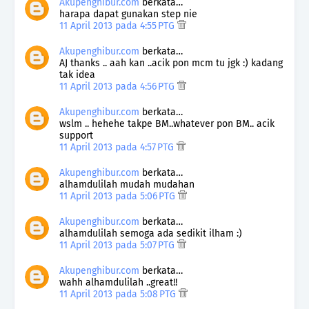
Akupenghibur.com
berkata…
harapa dapat gunakan step nie
11 April 2013 pada 4:55 PTG
Akupenghibur.com
berkata…
AJ thanks .. aah kan ..acik pon mcm tu jgk :) kadang
tak idea
11 April 2013 pada 4:56 PTG
Akupenghibur.com
berkata…
wslm .. hehehe takpe BM..whatever pon BM.. acik
support
11 April 2013 pada 4:57 PTG
Akupenghibur.com
berkata…
alhamdulilah mudah mudahan
11 April 2013 pada 5:06 PTG
Akupenghibur.com
berkata…
alhamdulilah semoga ada sedikit ilham :)
11 April 2013 pada 5:07 PTG
Akupenghibur.com
berkata…
wahh alhamdulilah ..great!!
11 April 2013 pada 5:08 PTG