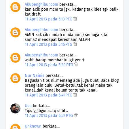
Akupenghibur.com
berkata…
kan acik pon mcm tu jgk.. kadang tak idea tgk balik
kat draft
11 April 2013 pada 5:13 PTG
Akupenghibur.com
berkata…
AMIN kak cik mudah mudahan :) semoga kita
sama2 mendapat keredhaan ALLAH
11 April 2013 pada 5:16 PTG
Akupenghibur.com
berkata…
wahh harap membantu jgk yer :)
11 April 2013 pada 5:20 PTG
Nur Nainis
berkata…
Baguslah tips ni..memang ada juga buat. Baca blog
orang lain dulu. Betul-betul..tak kenal maka tak
kenal..dah kenal belum tentu tak kenal.
11 April 2013 pada 6:41 PTG
Usu
berkata…
Tips yg bguna...tq shbt...
11 April 2013 pada 6:52 PTG
Unknown
berkata…