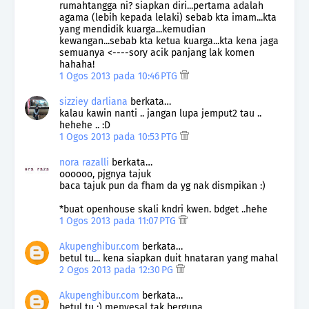
rumahtangga ni? siapkan diri...pertama adalah
agama (lebih kepada lelaki) sebab kta imam...kta
yang mendidik kuarga...kemudian
kewangan...sebab kta ketua kuarga...kta kena jaga
semuanya <----sory acik panjang lak komen
hahaha!
1 Ogos 2013 pada 10:46 PTG
sizziey darliana
berkata…
kalau kawin nanti .. jangan lupa jemput2 tau ..
hehehe .. :D
1 Ogos 2013 pada 10:53 PTG
nora razalli
berkata…
oooooo, pjgnya tajuk
baca tajuk pun da fham da yg nak dismpikan :)
*buat openhouse skali kndri kwen. bdget ..hehe
1 Ogos 2013 pada 11:07 PTG
Akupenghibur.com
berkata…
betul tu... kena siapkan duit hnataran yang mahal
2 Ogos 2013 pada 12:30 PG
Akupenghibur.com
berkata…
betul tu :) menyesal tak berguna