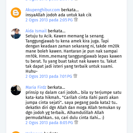
Akupenghibur.com
berkata…
insyaAllah jodoh ada untuk kak cik
2 Ogos 2013 pada 2:05 PG
Aida Ismail
berkata…
Setuju tu Acik. Kawen memang la senang.
Tanggungjawab tu kena amek kira juga. Tapi
dengan keadaan zaman sekarang ni, takde rm20k
mane boleh kawen. Hantaran je pun nak sampai
rm10k. Hmm..memang tanggungjawab lepas kawen
tu berat. Tu yang buat takut nak kawen tu. Takut
tak dapat jadi isteri yang terbaik untuk suami.
Huhu~
2 Ogos 2013 pada 7:01 PG
Maria Firdz
berkata…
prinsip sy dalam cari jodoh... bila sy terjumpe satu
kata-kata hikmah.. "Carilah cinta Ilahi pasti akan
jumpa cinta sejati".. saya pegang pada kata2 tu..
dekatkn diri dgn Allah dan moga Allah temukan sy
dgn jodoh yg terbaik.. Alhamdulillah Allah
permudahkan.. so, cari dulu cinta Ilahi... :)
2 Ogos 2013 pada 8:05 PG