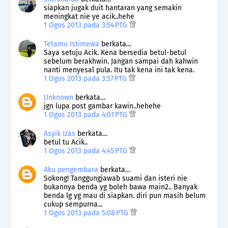
siapkan jugak duit hantaran yang semakin
meningkat nie ye acik..hehe
1 Ogos 2013 pada 3:54 PTG
Tetamu Istimewa
berkata…
Saya setuju Acik. Kena bersedia betul-betul
sebelum berakhwin. Jangan sampai dah kahwin
nanti menyesal pula. Itu tak kena ini tak kena.
1 Ogos 2013 pada 3:57 PTG
Unknown
berkata…
jgn lupa post gambar kawin..hehehe
1 Ogos 2013 pada 4:01 PTG
Asyik Izas
berkata…
betul tu Acik..
1 Ogos 2013 pada 4:45 PTG
Aku pengembara
berkata…
Sokong! Tanggungjawab suami dan isteri nie
bukannya benda yg boleh bawa main2.. Banyak
benda lg yg mau di siapkan. diri pun masih belum
cukup sempurna...
1 Ogos 2013 pada 5:08 PTG