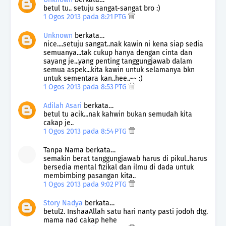
betul tu.. setuju sangat-sangat bro :)
1 Ogos 2013 pada 8:21 PTG
Unknown
berkata…
nice....setuju sangat..nak kawin ni kena siap sedia
semuanya...tak cukup hanya dengan cinta dan
sayang je...yang penting tanggungjawab dalam
semua aspek...kita kawin untuk selamanya bkn
untuk sementara kan..hee..~~ :)
1 Ogos 2013 pada 8:53 PTG
Adilah Asari
berkata…
betul tu acik...nak kahwin bukan semudah kita
cakap je..
1 Ogos 2013 pada 8:54 PTG
Tanpa Nama berkata…
semakin berat tanggungjawab harus di pikul..harus
bersedia mental fizikal dan ilmu di dada untuk
membimbing pasangan kita..
1 Ogos 2013 pada 9:02 PTG
Story Nadya
berkata…
betul2. InshaaAllah satu hari nanty pasti jodoh dtg.
mama nad cakap hehe