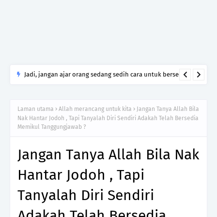
Jadi, jangan ajar orang sedang sedih cara untuk bersedih.
Cukuplah jadi manusia yang tahu menghormati luka yang
tidak kamu lalui.
Laman utama
Allah merancang untuk kita
Jangan Tanya Allah Bila
Nak Hantar Jodoh , Tapi Tanyalah Diri Sendiri Adakah Telah Bersedia
Memikul Tanggungjawab ?
Jangan Tanya Allah Bila Nak
Hantar Jodoh , Tapi
Tanyalah Diri Sendiri
Adakah Telah Bersedia