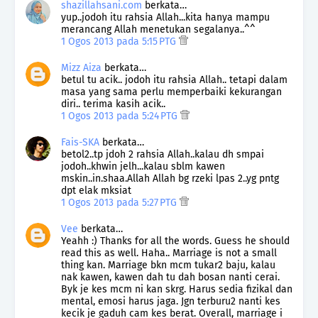
shazillahsani.com
berkata…
yup..jodoh itu rahsia Allah...kita hanya mampu
merancang Allah menetukan segalanya..^^
1 Ogos 2013 pada 5:15 PTG
Mizz Aiza
berkata…
betul tu acik.. jodoh itu rahsia Allah.. tetapi dalam
masa yang sama perlu memperbaiki kekurangan
diri.. terima kasih acik..
1 Ogos 2013 pada 5:24 PTG
Fais-SKA
berkata…
betol2..tp jdoh 2 rahsia Allah..kalau dh smpai
jodoh..khwin jelh...kalau sblm kawen
mskin..in.shaa.Allah Allah bg rzeki lpas 2..yg pntg
dpt elak mksiat
1 Ogos 2013 pada 5:27 PTG
Vee
berkata…
Yeahh :) Thanks for all the words. Guess he should
read this as well. Haha.. Marriage is not a small
thing kan. Marriage bkn mcm tukar2 baju, kalau
nak kawen, kawen dah tu dah bosan nanti cerai.
Byk je kes mcm ni kan skrg. Harus sedia fizikal dan
mental, emosi harus jaga. Jgn terburu2 nanti kes
kecik je gaduh cam kes berat. Overall, marriage i