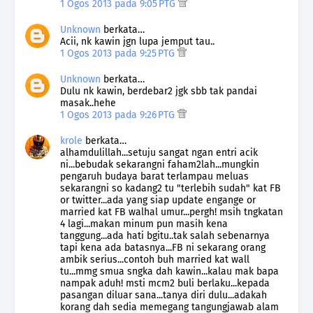
1 Ogos 2013 pada 9:05 PTG
Unknown
berkata…
Acii, nk kawin jgn lupa jemput tau..
1 Ogos 2013 pada 9:25 PTG
Unknown
berkata…
Dulu nk kawin, berdebar2 jgk sbb tak pandai
masak..hehe
1 Ogos 2013 pada 9:26 PTG
krole
berkata…
alhamdulillah...setuju sangat ngan entri acik
ni...bebudak sekarangni faham2lah...mungkin
pengaruh budaya barat terlampau meluas
sekarangni so kadang2 tu "terlebih sudah" kat FB
or twitter...ada yang siap update engange or
married kat FB walhal umur...pergh! msih tngkatan
4 lagi...makan minum pun masih kena
tanggung...ada hati bgitu..tak salah sebenarnya
tapi kena ada batasnya...FB ni sekarang orang
ambik serius...contoh buh married kat wall
tu...mmg smua sngka dah kawin...kalau mak bapa
nampak aduh! msti mcm2 buli berlaku...kepada
pasangan diluar sana...tanya diri dulu...adakah
korang dah sedia memegang tangungjawab alam