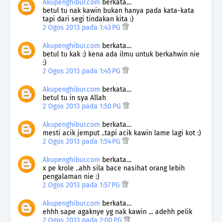
Akupenghibur.com
berkata…
betul tu nak kawin bukan hanya pada kata-kata
tapi dari segi tindakan kita :)
2 Ogos 2013 pada 1:43 PG
Akupenghibur.com
berkata…
betul tu kak :) kena ada ilmu untuk berkahwin nie
:)
2 Ogos 2013 pada 1:45 PG
Akupenghibur.com
berkata…
betul tu in sya Allah
2 Ogos 2013 pada 1:50 PG
Akupenghibur.com
berkata…
mesti acik jemput ..tapi acik kawin lame lagi kot :)
2 Ogos 2013 pada 1:54 PG
Akupenghibur.com
berkata…
x pe krole ..ahh sila bace nasihat orang lebih
pengalaman nie :)
2 Ogos 2013 pada 1:57 PG
Akupenghibur.com
berkata…
ehhh sape agaknye yg nak kawin ... adehh pelik
2 Ogos 2013 pada 2:00 PG