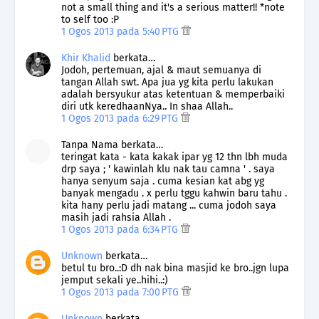
not a small thing and it's a serious matter!! *note
to self too :P
1 Ogos 2013 pada 5:40 PTG
Khir Khalid
berkata…
Jodoh, pertemuan, ajal & maut semuanya di
tangan Allah swt. Apa jua yg kita perlu lakukan
adalah bersyukur atas ketentuan & memperbaiki
diri utk keredhaanNya.. In shaa Allah..
1 Ogos 2013 pada 6:29 PTG
Tanpa Nama berkata…
teringat kata - kata kakak ipar yg 12 thn lbh muda
drp saya ; ' kawinlah klu nak tau camna ' . saya
hanya senyum saja . cuma kesian kat abg yg
banyak mengadu . x perlu tggu kahwin baru tahu .
kita hany perlu jadi matang ... cuma jodoh saya
masih jadi rahsia Allah .
1 Ogos 2013 pada 6:34 PTG
Unknown
berkata…
betul tu bro..:D dh nak bina masjid ke bro..jgn lupa
jemput sekali ye..hihi..:)
1 Ogos 2013 pada 7:00 PTG
Unknown
berkata…