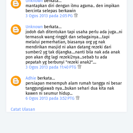
Unknown
berkata…
mantapkan diri dengan ilmu agama.. den impikan
bercinta selepas berkawin
3 Ogos 2013 pada 2:05 PG
Unknown
berkata…
jodoh dah ditentukan tapi usaha perlu ada juga...ni
termasuk wang ringgit dan sebagainya....tapi
melalui pemerhatian, biasanya org yg nak
mendirikan masjid ni akan datang rezeki dari
sumber2 yg tak dijangka....nanti bila nak ada anak
pon akan dtg lagi rezeki2nya...sebab tu ada
pepatah yg berbunyi "rezeki anak2"....
3 Ogos 2013 pada 11:40 PTG
Adhie
berkata…
persiapan menempuh alam rumah tangga ni besar
tanggungjawab nya...bukan sehari dua kita nak
kawen ni seumur hidup...
6 Ogos 2013 pada 3:52 PTG
Catat Ulasan