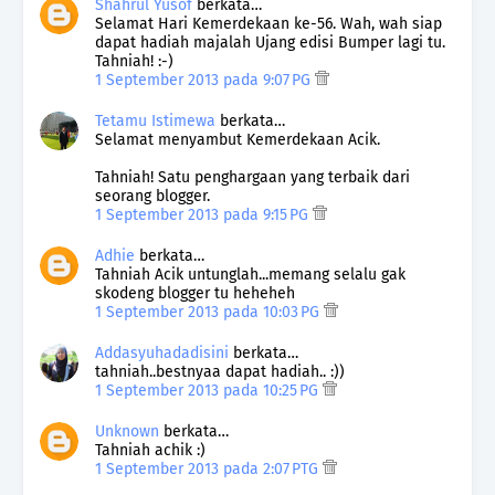
Shahrul Yusof
berkata…
Selamat Hari Kemerdekaan ke-56. Wah, wah siap
dapat hadiah majalah Ujang edisi Bumper lagi tu.
Tahniah! :-)
1 September 2013 pada 9:07 PG
Tetamu Istimewa
berkata…
Selamat menyambut Kemerdekaan Acik.
Tahniah! Satu penghargaan yang terbaik dari
seorang blogger.
1 September 2013 pada 9:15 PG
Adhie
berkata…
Tahniah Acik untunglah...memang selalu gak
skodeng blogger tu heheheh
1 September 2013 pada 10:03 PG
Addasyuhadadisini
berkata…
tahniah..bestnyaa dapat hadiah.. :))
1 September 2013 pada 10:25 PG
Unknown
berkata…
Tahniah achik :)
1 September 2013 pada 2:07 PTG