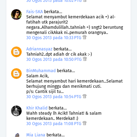
30 Ogos 2013 pada 10:02 PTG
Fais-SKA
berkata…
Selamat menyambut kemerdekaan acik =) al-
fatihah utk parajurit2
negara..Alhamdulillah..tahniah =) sngt2 beruntung
mengenali cikAkak ni..pemurah orangnya..
30 Ogos 2013 pada 10:33 PTG
Adriannasyaz
berkata…
Tahniah2..dpt adiah dr cik akak :-)
30 Ogos 2013 pada 10:50 PTG
BinMuhammad
berkata…
Salam Acik,
Selamat menyambut hari kemerdekaan...Selamat
berhujung minggu dan menikmati cuti.
p/s: Cantik sijil tu...
30 Ogos 2013 pada 10:54 PTG
Khir Khalid
berkata…
Wahh steady lh Acik!! Tahniat! & salam
kemerdekaan.. Merdeka!! :)
30 Ogos 2013 pada 11:08 PTG
Mia Liana
berkata…