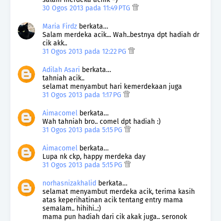
30 Ogos 2013 pada 11:49 PTG
Maria Firdz
berkata…
Salam merdeka acik... Wah..bestnya dpt hadiah dr
cik akk..
31 Ogos 2013 pada 12:22 PG
Adilah Asari
berkata…
tahniah acik..
selamat menyambut hari kemerdekaan juga
31 Ogos 2013 pada 1:17 PG
Aimacomel
berkata…
Wah tahniah bro.. comel dpt hadiah :)
31 Ogos 2013 pada 5:15 PG
Aimacomel
berkata…
Lupa nk ckp, happy merdeka day
31 Ogos 2013 pada 5:15 PG
norhasnizakhalid
berkata…
selamat menyambut merdeka acik, terima kasih
atas keperihatinan acik tentang entry mama
semalam.. hihihi..:)
mama pun hadiah dari cik akak juga.. seronok