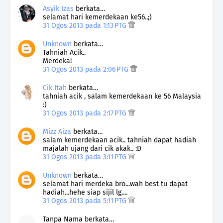
Asyik Izas
berkata…
selamat hari kemerdekaan ke56..;)
31 Ogos 2013 pada 1:13 PTG
Unknown
berkata…
Tahniah Acik..
Merdeka!
31 Ogos 2013 pada 2:06 PTG
Cik Itah
berkata…
tahniah acik , salam kemerdekaan ke 56 Malaysia
:)
31 Ogos 2013 pada 2:17 PTG
Mizz Aiza
berkata…
salam kemerdekaan acik.. tahniah dapat hadiah
majalah ujang dari cik akak.. :D
31 Ogos 2013 pada 3:11 PTG
Unknown
berkata…
selamat hari merdeka bro...wah best tu dapat
hadiah...hehe siap sijil lg....
31 Ogos 2013 pada 5:11 PTG
Tanpa Nama berkata…