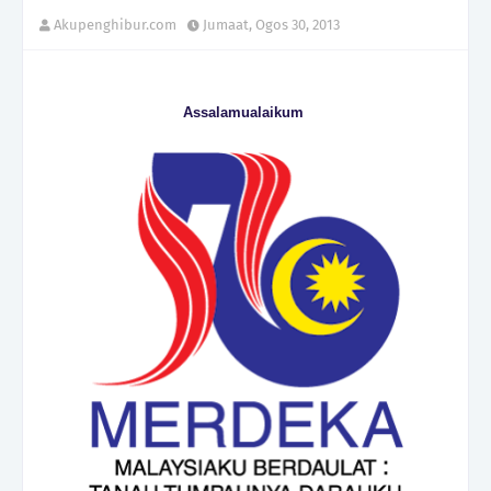
Akupenghibur.com
Jumaat, Ogos 30, 2013
Assalamualaikum