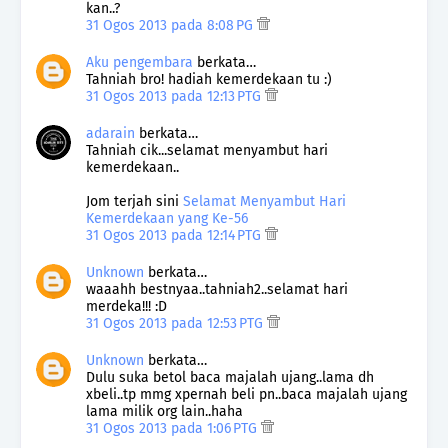
kan..?
31 Ogos 2013 pada 8:08 PG
Aku pengembara
berkata…
Tahniah bro! hadiah kemerdekaan tu :)
31 Ogos 2013 pada 12:13 PTG
adarain
berkata…
Tahniah cik...selamat menyambut hari
kemerdekaan..
Jom terjah sini
Selamat Menyambut Hari
Kemerdekaan yang Ke-56
31 Ogos 2013 pada 12:14 PTG
Unknown
berkata…
waaahh bestnyaa..tahniah2..selamat hari
merdeka!!! :D
31 Ogos 2013 pada 12:53 PTG
Unknown
berkata…
Dulu suka betol baca majalah ujang..lama dh
xbeli..tp mmg xpernah beli pn..baca majalah ujang
lama milik org lain..haha
31 Ogos 2013 pada 1:06 PTG