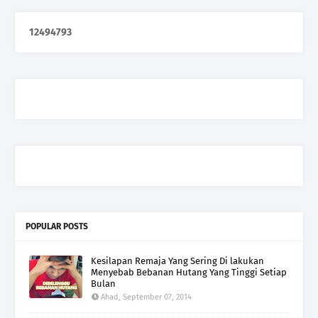
1
2
4
9
4
7
9
3
POPULAR POSTS
Kesilapan Remaja Yang Sering Di lakukan
Menyebab Bebanan Hutang Yang Tinggi Setiap
Bulan
Ahad, September 07, 2014