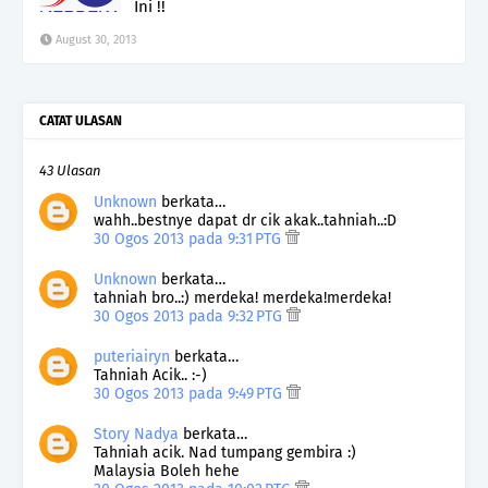
Ini !!
August 30, 2013
CATAT ULASAN
43 Ulasan
Unknown
berkata…
wahh..bestnye dapat dr cik akak..tahniah..:D
30 Ogos 2013 pada 9:31 PTG
Unknown
berkata…
tahniah bro..:) merdeka! merdeka!merdeka!
30 Ogos 2013 pada 9:32 PTG
puteriairyn
berkata…
Tahniah Acik.. :-)
30 Ogos 2013 pada 9:49 PTG
Story Nadya
berkata…
Tahniah acik. Nad tumpang gembira :)
Malaysia Boleh hehe