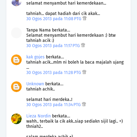
selamat menyambut hari kemerdekaan...
tahniah... dapat hadiah dari cik akak...
30 Ogos 2013 pada 11:08 PTG
Tanpa Nama berkata…
Selamat menyambut hari kemerdekaan :) btw
tahniah acik :)
30 Ogos 2013 pada 11:17 PTG
kak gojes
berkata…
tahniah acik...mlm ni boleh la baca majalah ujang
...
30 Ogos 2013 pada 11:28 PTG
Unknown
berkata…
tahniah achik..
selamat hari merdeka..!
30 Ogos 2013 pada 11:34 PTG
Lieza Nordin
berkata…
wahh.. terbaik la cik akk..siap sediakn sijil lagi.. =)
thniah2..
salam merdeka achik =)