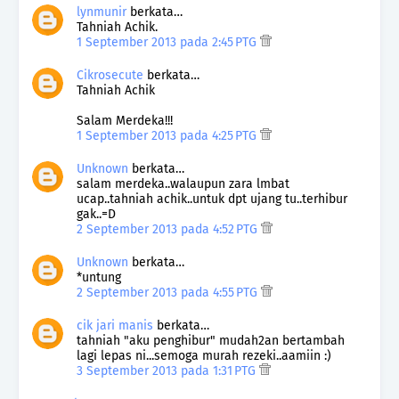
lynmunir
berkata…
Tahniah Achik.
1 September 2013 pada 2:45 PTG
Cikrosecute
berkata…
Tahniah Achik
Salam Merdeka!!!
1 September 2013 pada 4:25 PTG
Unknown
berkata…
salam merdeka..walaupun zara lmbat
ucap..tahniah achik..untuk dpt ujang tu..terhibur
gak..=D
2 September 2013 pada 4:52 PTG
Unknown
berkata…
*untung
2 September 2013 pada 4:55 PTG
cik jari manis
berkata…
tahniah "aku penghibur" mudah2an bertambah
lagi lepas ni...semoga murah rezeki..aamiin :)
3 September 2013 pada 1:31 PTG