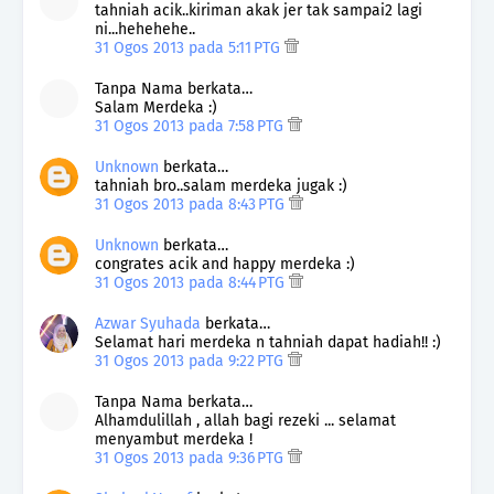
tahniah acik..kiriman akak jer tak sampai2 lagi
ni...hehehehe..
31 Ogos 2013 pada 5:11 PTG
Tanpa Nama berkata…
Salam Merdeka :)
31 Ogos 2013 pada 7:58 PTG
Unknown
berkata…
tahniah bro..salam merdeka jugak :)
31 Ogos 2013 pada 8:43 PTG
Unknown
berkata…
congrates acik and happy merdeka :)
31 Ogos 2013 pada 8:44 PTG
Azwar Syuhada
berkata…
Selamat hari merdeka n tahniah dapat hadiah!! :)
31 Ogos 2013 pada 9:22 PTG
Tanpa Nama berkata…
Alhamdulillah , allah bagi rezeki ... selamat
menyambut merdeka !
31 Ogos 2013 pada 9:36 PTG