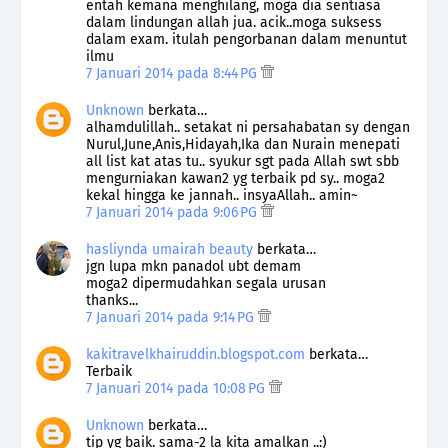
entah kemana menghilang, moga dia sentiasa
dalam lindungan allah jua. acik..moga suksess
dalam exam. itulah pengorbanan dalam menuntut
ilmu
7 Januari 2014 pada 8:44 PG
Unknown
berkata…
alhamdulillah.. setakat ni persahabatan sy dengan
Nurul,June,Anis,Hidayah,Ika dan Nurain menepati
all list kat atas tu.. syukur sgt pada Allah swt sbb
mengurniakan kawan2 yg terbaik pd sy.. moga2
kekal hingga ke jannah.. insyaAllah.. amin~
7 Januari 2014 pada 9:06 PG
hasliynda umairah beauty
berkata…
jgn lupa mkn panadol ubt demam
moga2 dipermudahkan segala urusan
thanks...
7 Januari 2014 pada 9:14 PG
kakitravelkhairuddin.blogspot.com
berkata…
Terbaik
7 Januari 2014 pada 10:08 PG
Unknown
berkata…
tip yg baik. sama-2 la kita amalkan ..:)