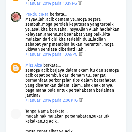
7 Januari 2014 pada 10:19 PG
PeRdU cINta
berkata…
MsyaAllah..acik demam ye..moga segera
sembuh..moga peroleh keputusan yang terbaik
ye..asal kita berusaha..insyaAllah Allah hadiahkan
kejayaan..amenn..nak sahabat yang baik..kita
mulakan dari diri kita terlebih dulu..jadilah
sahabat yang membina bukan meruntuh..moga
ukhwah sentiasa diberkati Ilahi..
7 Januari 2014 pada 10:46 PG
Mizz Aiza
berkata…
semoga acik berjaya dalam exam itu dan semoga
acik cepat sembuh dari demam tu.. sangat
bermanfaat perkongsian tips dalam bersahabat
yang disarankan dalam islam.. akak nak tanya,
bagaimana pula untuk persahabatan berlainan
jantina?
7 Januari 2014 pada 2:06 PTG
Tanpa Nama berkata…
mudah nak mulakan persahabatan,sukar utk
kekalkan.,tq acik,,,
moga cepat sihat ye acik