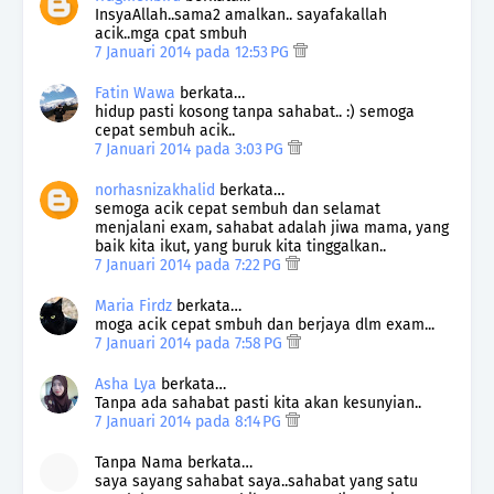
InsyaAllah..sama2 amalkan.. sayafakallah
acik..mga cpat smbuh
7 Januari 2014 pada 12:53 PG
Fatin Wawa
berkata…
hidup pasti kosong tanpa sahabat.. :) semoga
cepat sembuh acik..
7 Januari 2014 pada 3:03 PG
norhasnizakhalid
berkata…
semoga acik cepat sembuh dan selamat
menjalani exam, sahabat adalah jiwa mama, yang
baik kita ikut, yang buruk kita tinggalkan..
7 Januari 2014 pada 7:22 PG
Maria Firdz
berkata…
moga acik cepat smbuh dan berjaya dlm exam...
7 Januari 2014 pada 7:58 PG
Asha Lya
berkata…
Tanpa ada sahabat pasti kita akan kesunyian..
7 Januari 2014 pada 8:14 PG
Tanpa Nama berkata…
saya sayang sahabat saya..sahabat yang satu