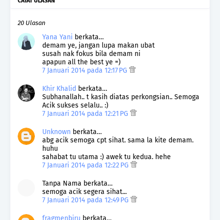
CATAT ULASAN
20 Ulasan
Yana Yani
berkata…
demam ye, jangan lupa makan ubat
susah nak fokus bila demam ni
apapun all the best ye =)
7 Januari 2014 pada 12:17 PG
Khir Khalid
berkata…
Subhanallah.. t kasih diatas perkongsian.. Semoga
Acik sukses selalu.. :)
7 Januari 2014 pada 12:21 PG
Unknown
berkata…
abg acik semoga cpt sihat. sama la kite demam.
huhu
sahabat tu utama :) awek tu kedua. hehe
7 Januari 2014 pada 12:22 PG
Tanpa Nama berkata…
semoga acik segera sihat...
7 Januari 2014 pada 12:49 PG
fragmenbiru
berkata…