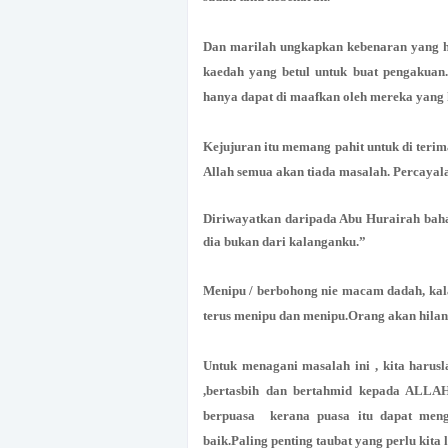
Dan marilah ungkapkan kebenaran yang haki
kaedah yang betul untuk buat pengakuan. 
hanya dapat di maafkan oleh mereka yang k
Kejujuran itu memang pahit untuk di terim
Allah semua akan tiada masalah. Percaya
Diriwayatkan daripada Abu Hurairah baha
dia bukan dari kalanganku.”
Menipu / berbohong nie macam dadah, kalau
terus menipu dan menipu.Orang akan hilan
Untuk menagani masalah ini , kita harusla
,bertasbih dan bertahmid kepada ALLAH
berpuasa kerana puasa itu dapat meng
baik.Paling penting taubat yang perlu kita 