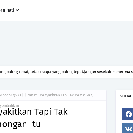
han Hati
ng paling cepat, tetapi siapa yang paling tepat.Jangan sesekali menerima 
h hanya kerana ingin menutup mulut manusia
erbohong
Kejujuran Itu Menyakitkan Tapi Tak Mematikan,
SOCIAL
enyembuhkan
yakitkan Tapi Tak
ongan Itu