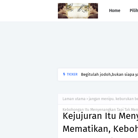
Home
Pili
Begitulah jodoh,bukan siapa ya
TICKER
kesunyian,Jangan pula menika
Laman utama
jangan menipu. keburukan b
Kebohongan Itu Menyenangkan Tapi Tak M
Kejujuran Itu Men
Mematikan, Keboh