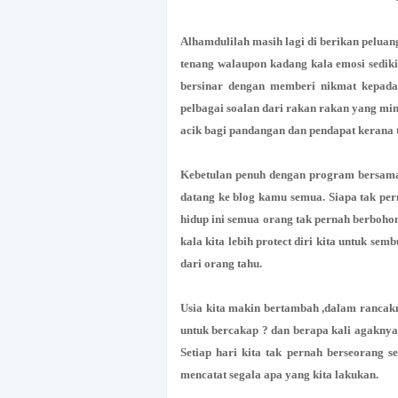
Alhamdulilah masih lagi di berikan peluan
tenang walaupon kadang kala emosi sedikit
bersinar dengan memberi nikmat kepada
pelbagai soalan dari rakan rakan yang mi
acik bagi pandangan dan pendapat kerana t
Kebetulan penuh dengan program bersama 
datang ke blog kamu semua. Siapa tak pe
hidup ini semua orang tak pernah berboho
kala kita lebih protect diri kita untuk se
dari orang tahu.
Usia kita makin bertambah ,dalam rancakny
untuk bercakap ? dan berapa kali agaknya
Setiap hari kita tak pernah berseorang s
mencatat segala apa yang kita lakukan.