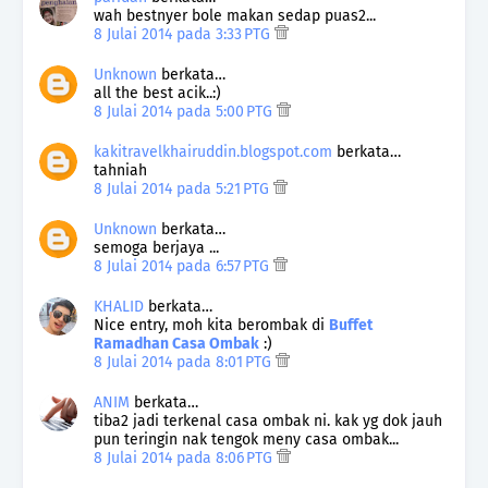
wah bestnyer bole makan sedap puas2...
8 Julai 2014 pada 3:33 PTG
Unknown
berkata…
all the best acik..:)
8 Julai 2014 pada 5:00 PTG
kakitravelkhairuddin.blogspot.com
berkata…
tahniah
8 Julai 2014 pada 5:21 PTG
Unknown
berkata…
semoga berjaya ...
8 Julai 2014 pada 6:57 PTG
KHALID
berkata…
Nice entry, moh kita berombak di
Buffet
Ramadhan Casa Ombak
:)
8 Julai 2014 pada 8:01 PTG
ANIM
berkata…
tiba2 jadi terkenal casa ombak ni. kak yg dok jauh
pun teringin nak tengok meny casa ombak...
8 Julai 2014 pada 8:06 PTG