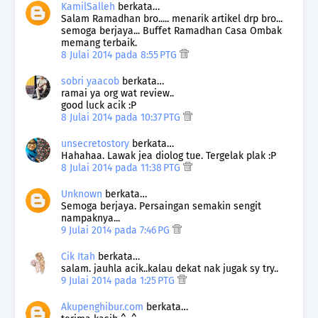
KamilSalleh
berkata…
Salam Ramadhan bro..... menarik artikel drp bro...
semoga berjaya... Buffet Ramadhan Casa Ombak
memang terbaik.
8 Julai 2014 pada 8:55 PTG
sobri yaacob
berkata…
ramai ya org wat review..
good luck acik :P
8 Julai 2014 pada 10:37 PTG
unsecretostory
berkata…
Hahahaa. Lawak jea diolog tue. Tergelak plak :P
8 Julai 2014 pada 11:38 PTG
Unknown
berkata…
Semoga berjaya. Persaingan semakin sengit
nampaknya...
9 Julai 2014 pada 7:46 PG
Cik Itah
berkata…
salam. jauhla acik..kalau dekat nak jugak sy try..
9 Julai 2014 pada 1:25 PTG
Akupenghibur.com
berkata…