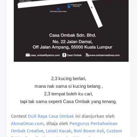
2,3 kucing berlari,
mana nak sama si kucing belang ,
2,3 tempat boleh ku cari,
tapi tak sama seperti Casa Ombak yang tenang.
Contest
Duit Raya Casa Ombak
ini dianjurkan oleh
AkmaOmar.com
, ditaja oleh
Pengurus Perkahwinan
Ombak Creative
,
Lelaki Kacak
,
Roti Boom Asli
,
Custom