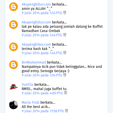
Akupenghibur.com
berkata…
amin ya ALLAH ^_^
9 Julai 2014 pada 1:43 PTG
Akupenghibur.com
berkata…
tak pe kalau ada peluang jomlah datang ke Buffet
Ramadhan Casa Ombak
9 Julai 2014 pada 1:44 PTG
Akupenghibur.com
berkata…
terima kash kak ^_^
9 Julai 2014 pada 1:44 PTG
BinMuhammad
berkata…
Nampaknya Acik pun tidak ketinggalan... Nice and
good entry. Semoga berjaya :)
9 Julai 2014 pada 1:54 PTG
YunFila
berkata…
RM55... mahal juga buffet tu.
9 Julai 2014 pada 4:00 PTG
Maria Firdz
berkata…
All the best acik...
9 Julai 2014 pada 11:58 PTG