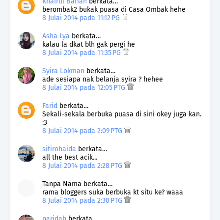
Khairul Bariah
berkata…
berombak2 bukak puasa di Casa Ombak hehe
8 Julai 2014 pada 11:12 PG
Asha Lya
berkata…
kalau la dkat blh gak pergi he
8 Julai 2014 pada 11:35 PG
Syira Lokman
berkata…
ade sesiapa nak belanja syira ? hehee
8 Julai 2014 pada 12:05 PTG
Farid
berkata…
Sekali-sekala berbuka puasa di sini okey juga kan.
:3
8 Julai 2014 pada 2:09 PTG
sitirohaida
berkata…
all the best acik...
8 Julai 2014 pada 2:28 PTG
Tanpa Nama berkata…
rama bloggers suka berbuka kt situ ke? waaa
8 Julai 2014 pada 2:30 PTG
paridah
berkata…