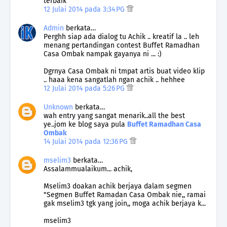
terbaik
12 Julai 2014 pada 3:34 PG
Admin
berkata…
Perghh siap ada dialog tu Achik .. kreatif la .. leh
menang pertandingan contest Buffet Ramadhan
Casa Ombak nampak gayanya ni ... :)
Dgrnya Casa Ombak ni tmpat artis buat video klip
.. haaa kena sangatlah ngan achik .. hehhee
12 Julai 2014 pada 5:26 PG
Unknown
berkata…
wah entry yang sangat menarik..all the best
ye..jom ke blog saya pula
Buffet Ramadhan Casa
Ombak
14 Julai 2014 pada 12:36 PG
mselim3
berkata…
Assalammualaikum... achik,
Mselim3 doakan achik berjaya dalam segmen
"Segmen Buffet Ramadan Casa Ombak nie,, ramai
gak mselim3 tgk yang join,, moga achik berjaya k...
mselim3