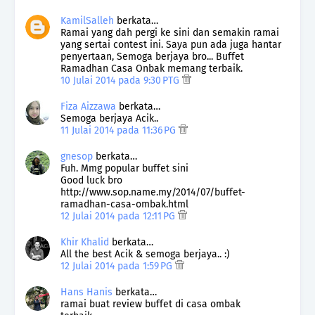
KamilSalleh
berkata…
Ramai yang dah pergi ke sini dan semakin ramai
yang sertai contest ini. Saya pun ada juga hantar
penyertaan, Semoga berjaya bro... Buffet
Ramadhan Casa Onbak memang terbaik.
10 Julai 2014 pada 9:30 PTG
Fiza Aizzawa
berkata…
Semoga berjaya Acik..
11 Julai 2014 pada 11:36 PG
gnesop
berkata…
Fuh. Mmg popular buffet sini
Good luck bro
http://www.sop.name.my/2014/07/buffet-
ramadhan-casa-ombak.html
12 Julai 2014 pada 12:11 PG
Khir Khalid
berkata…
All the best Acik & semoga berjaya.. :)
12 Julai 2014 pada 1:59 PG
Hans Hanis
berkata…
ramai buat review buffet di casa ombak