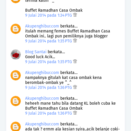
terima kasih ^_^
Buffet Ramadhan Casa Ombak
9 Julai 2014 pada 1:34 PTG
Akupenghibur.com
berkata…
itulah memang femes Buffet Ramadhan Casa
Ombak ini.. lagi pun pemiliknya juga blogger
9 Julai 2014 pada 1:35 PTG
Blog Santai
berkata…
Good luck Acik...
9 Julai 2014 pada 1:35 PTG
Akupenghibur.com
berkata…
nampaknya gitulah kat casa ombak kena
berombak-ombak ye ^_^
9 Julai 2014 pada 1:36 PTG
Akupenghibur.com
berkata…
heheeh mane tahu bila datang KL boleh cuba ke
Buffet Ramadhan Casa Ombak
9 Julai 2014 pada 1:36 PTG
Akupenghibur.com
berkata…
ada tak ? ermm ala kesian syira..acik belanje coki-