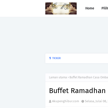
Home
Pili
Begitulah jodoh,bukan siapa ya
TICKER
kesunyian,Jangan pula menika
Laman utama
Buffet Ramadhan Casa Omba
Buffet Ramadhan
Akupenghibur.com
Selasa, Julai 08,