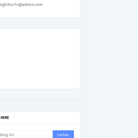
nghibur14@yahoo.com
 HERE