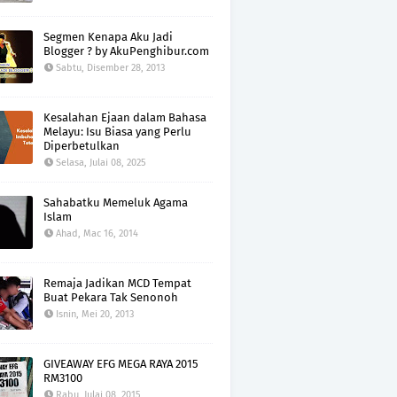
Segmen Kenapa Aku Jadi
Blogger ? by AkuPenghibur.com
Sabtu, Disember 28, 2013
Kesalahan Ejaan dalam Bahasa
Melayu: Isu Biasa yang Perlu
Diperbetulkan
Selasa, Julai 08, 2025
Sahabatku Memeluk Agama
Islam
Ahad, Mac 16, 2014
Remaja Jadikan MCD Tempat
Buat Pekara Tak Senonoh
Isnin, Mei 20, 2013
GIVEAWAY EFG MEGA RAYA 2015
RM3100
Rabu, Julai 08, 2015