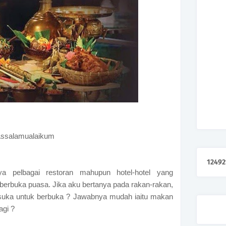
ssalamualaikum
1
2
4
9
2
ya pelbagai restoran mahupun hotel-hotel yang
erbuka puasa. Jika aku bertanya pada rakan-rakan,
ka untuk berbuka ? Jawabnya mudah iaitu makan
agi ?