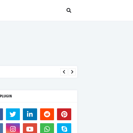
seseorang hanya kerana takut
 PLUGIN