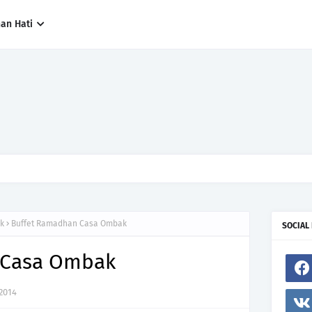
han Hati
ng paling cepat, tetapi siapa yang paling tepat.Jangan sesekali menerima 
h hanya kerana ingin menutup mulut manusia
k
Buffet Ramadhan Casa Ombak
SOCIAL
 Casa Ombak
 2014