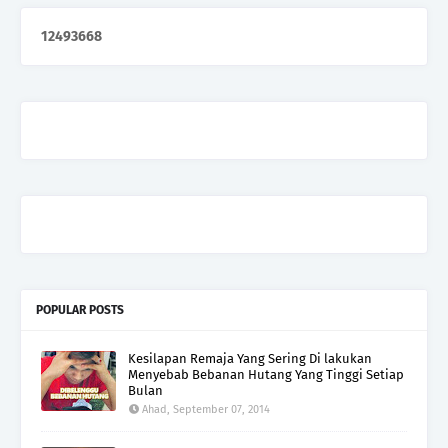
1
2
4
9
3
6
6
8
POPULAR POSTS
Kesilapan Remaja Yang Sering Di lakukan
Menyebab Bebanan Hutang Yang Tinggi Setiap
Bulan
Ahad, September 07, 2014