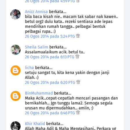
26 Ogos 2014 pada 4:59 PTG
Anizz Annisa
berkata…
bila baca kisah nie.. macam tak sabar nak kawen..
betul org2 dulu kata.. rezeki sentiasa ade lepas
mendirikan rumah tangga.. pelbagai bentuk
pelbagai rupa.. :)
26 Ogos 2014 pada 5:24 PTG
Sheila Salim
berkata…
Assalamualaikum acik. betul tu..
26 Ogos 2014 pada 6:13 PTG
licha
berkata…
setuju sangat tu, kita kena yakin dengan janji
Allah. :)
26 Ogos 2014 pada 6:20 PTG
BinMuhammad
berkata…
Maka Acik...cepat-cepatlah mencari pasangan dan
bernikahlah... Jgn tunggu lama2. Semoga segala
urusan mu dipermudahkan... amiin, :)
26 Ogos 2014 pada 6:46 PTG
Khir Khalid
berkata…
Allah Maha Adil & Maha Mengasihani.. Perkara yg