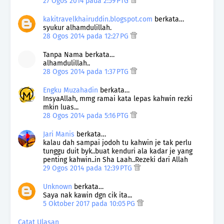
27 Ogos 2014 pada 2:59 PTG
kakitravelkhairuddin.blogspot.com
berkata…
syukur alhamdulillah.
28 Ogos 2014 pada 12:27 PG
Tanpa Nama berkata…
alhamdulillah..
28 Ogos 2014 pada 1:37 PTG
Engku Muzahadin
berkata…
InsyaAllah, mmg ramai kata lepas kahwin rezki
mkin luas...
28 Ogos 2014 pada 5:16 PTG
Jari Manis
berkata…
kalau dah sampai jodoh tu kahwin je tak perlu
tunggu duit byk..buat kenduri ala kadar je yang
penting kahwin..in Sha Laah..Rezeki dari Allah
29 Ogos 2014 pada 12:39 PTG
Unknown
berkata…
Saya nak kawin dgn cik ita...
5 Oktober 2017 pada 10:05 PG
Catat Ulasan