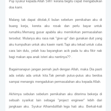
Puji syukur kepada Allah SWT kerana begitu cepat mengabulkan
doa kami.
Malang tak dapat ditolak,4 bulan sebelum pernikahan aku di
buang kerja, kereta aku rosak dan perlu bayar untuk
rumahku.Memang gusar apabila aku memikirkan permasalahan
tersebut. Mulanya aku rasa nak "give up" dan gunakan duit yang
aku kumpulkan untuk aku kawin nanti.Tapi aku tekad untuk cuba
cara lain dulu, yelah kau bayangkan acik pada tu aku fikir nak
bagi makan apa anak isteri aku nantinya?? .
Bagaimanapun jangan pernah jauh dengan Allah, maka Dia pasti
ada selalu ada untuk kita.Tak pernah putus-putus aku berdoa
sampai menangis mengadukan permasalahan aku kepada Allah.
Akhirnya sebulan sebelum pernikahan aku diterima bekerja di
sebuah syarikat lain sebagai "project engineer" lebih dari
jangkaan aku. Syukur Alhamdulillah lega hati aku. Berkali-kali