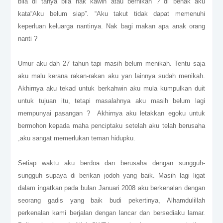
bila di tanya bila nak kawin atau bernikah ? di benak aku
kata“Aku belum siap”. “Aku takut tidak dapat memenuhi
keperluan keluarga nantinya
. Nak bagi makan apa anak orang
nanti ?
Umur aku dah 27 tahun tapi masih belum menikah. Tentu saja
aku malu kerana rakan-rakan aku yan lainnya sudah menikah.
Akhirnya aku tekad untuk berkahwin aku mula kumpulkan duit
untuk tujuan itu, tetapi masalahnya aku masih belum lagi
mempunyai pasangan ? Akhirnya aku letakkan egoku untuk
bermohon kepada maha penciptaku setelah aku telah berusaha
,aku sangat memerlukan teman hidupku.
Setiap waktu aku berdoa dan berusaha dengan sungguh-
sungguh supaya di berikan jodoh yang baik. Masih lagi ligat
dalam ingatkan pada bulan Januari 2008 aku berkenalan dengan
seorang gadis yang baik budi pekertinya, Alhamdulillah
perkenalan kami berjalan dengan lancar dan bersediaku lamar.