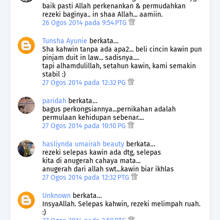
baik pasti Allah perkenankan & permudahkan
rezeki baginya.. in shaa Allah... aamiin.
26 Ogos 2014 pada 9:54 PTG
Tunsha Ayunie
berkata…
Sha kahwin tanpa ada apa2... beli cincin kawin pun
pinjam duit in law... sadisnya....
tapi alhamdulillah, setahun kawin, kami semakin
stabil :)
27 Ogos 2014 pada 12:32 PG
paridah
berkata…
bagus perkongsiannya...pernikahan adalah
permulaan kehidupan sebenar....
27 Ogos 2014 pada 10:10 PG
hasliynda umairah beauty
berkata…
rezeki selepas kawin ada dtg, selepas
kita di anugerah cahaya mata...
anugerah dari allah swt...kawin biar ikhlas
27 Ogos 2014 pada 12:32 PTG
Unknown
berkata…
InsyaAllah. Selepas kahwin, rezeki melimpah ruah.
:)