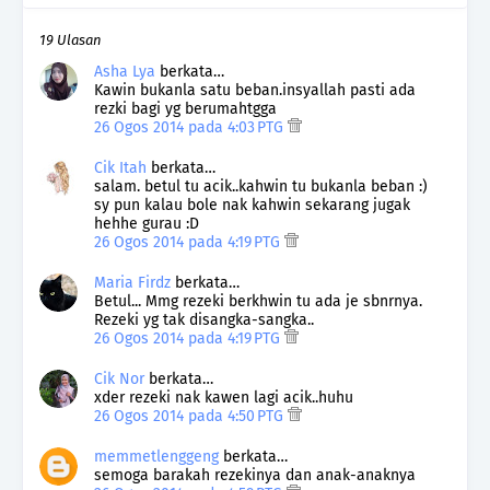
19 Ulasan
Asha Lya
berkata…
Kawin bukanla satu beban.insyallah pasti ada
rezki bagi yg berumahtgga
26 Ogos 2014 pada 4:03 PTG
Cik Itah
berkata…
salam. betul tu acik..kahwin tu bukanla beban :)
sy pun kalau bole nak kahwin sekarang jugak
hehhe gurau :D
26 Ogos 2014 pada 4:19 PTG
Maria Firdz
berkata…
Betul... Mmg rezeki berkhwin tu ada je sbnrnya.
Rezeki yg tak disangka-sangka..
26 Ogos 2014 pada 4:19 PTG
Cik Nor
berkata…
xder rezeki nak kawen lagi acik..huhu
26 Ogos 2014 pada 4:50 PTG
memmetlenggeng
berkata…
semoga barakah rezekinya dan anak-anaknya