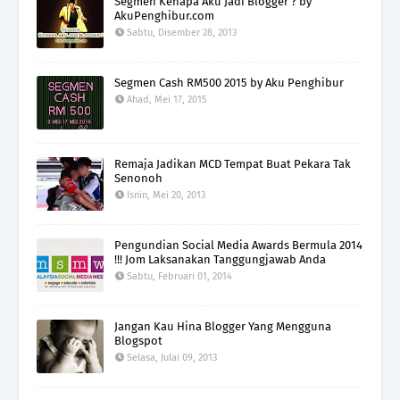
Segmen Kenapa Aku Jadi Blogger ? by
AkuPenghibur.com
Sabtu, Disember 28, 2013
Segmen Cash RM500 2015 by Aku Penghibur
Ahad, Mei 17, 2015
Remaja Jadikan MCD Tempat Buat Pekara Tak
Senonoh
Isnin, Mei 20, 2013
Pengundian Social Media Awards Bermula 2014
!!! Jom Laksanakan Tanggungjawab Anda
Sabtu, Februari 01, 2014
Jangan Kau Hina Blogger Yang Mengguna
Blogspot
Selasa, Julai 09, 2013