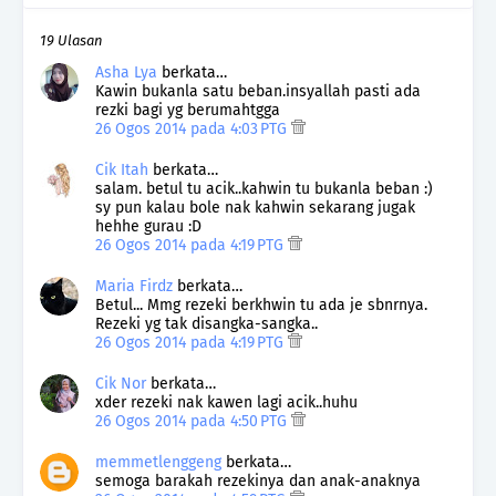
19 Ulasan
Asha Lya
berkata…
Kawin bukanla satu beban.insyallah pasti ada
rezki bagi yg berumahtgga
26 Ogos 2014 pada 4:03 PTG
Cik Itah
berkata…
salam. betul tu acik..kahwin tu bukanla beban :)
sy pun kalau bole nak kahwin sekarang jugak
hehhe gurau :D
26 Ogos 2014 pada 4:19 PTG
Maria Firdz
berkata…
Betul... Mmg rezeki berkhwin tu ada je sbnrnya.
Rezeki yg tak disangka-sangka..
26 Ogos 2014 pada 4:19 PTG
Cik Nor
berkata…
xder rezeki nak kawen lagi acik..huhu
26 Ogos 2014 pada 4:50 PTG
memmetlenggeng
berkata…
semoga barakah rezekinya dan anak-anaknya