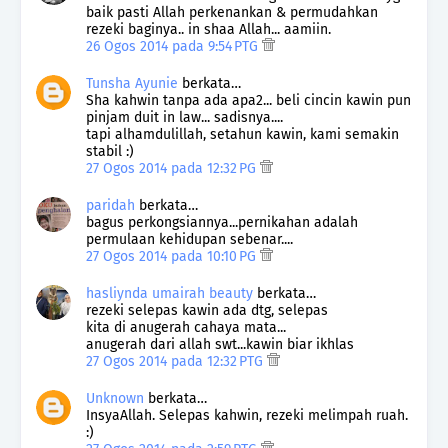
baik pasti Allah perkenankan & permudahkan
rezeki baginya.. in shaa Allah... aamiin.
26 Ogos 2014 pada 9:54 PTG
Tunsha Ayunie
berkata…
Sha kahwin tanpa ada apa2... beli cincin kawin pun
pinjam duit in law... sadisnya....
tapi alhamdulillah, setahun kawin, kami semakin
stabil :)
27 Ogos 2014 pada 12:32 PG
paridah
berkata…
bagus perkongsiannya...pernikahan adalah
permulaan kehidupan sebenar....
27 Ogos 2014 pada 10:10 PG
hasliynda umairah beauty
berkata…
rezeki selepas kawin ada dtg, selepas
kita di anugerah cahaya mata...
anugerah dari allah swt...kawin biar ikhlas
27 Ogos 2014 pada 12:32 PTG
Unknown
berkata…
InsyaAllah. Selepas kahwin, rezeki melimpah ruah.
:)