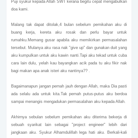
Puji syukur kepada Allah SWT kerana begitu cepat mengabulkan
doa kami.
Malang tak dapat ditolak,4 bulan sebelum pernikahan aku di
buang kerja, kereta aku rosak dan perlu bayar untuk
rumahku.Memang gusar apabila aku memikirkan permasalahan
tersebut. Mulanya aku rasa nak "give up" dan gunakan duit yang
aku kumpulkan untuk aku kawin nanti.Tapi aku tekad untuk cuba
cara lain dulu, yelah kau bayangkan acik pada tu aku fikir nak
bagi makan apa anak isteri aku nantinya?? .
Bagaimanapun jangan pernah jauh dengan Allah, maka Dia pasti
ada selalu ada untuk kita.Tak pernah putus-putus aku berdoa
sampai menangis mengadukan permasalahan aku kepada Allah.
Akhirnya sebulan sebelum pernikahan aku diterima bekerja di
sebuah syarikat lain sebagai "project engineer" lebih dari
jangkaan aku. Syukur Alhamdulillah lega hati aku. Berkali-kali