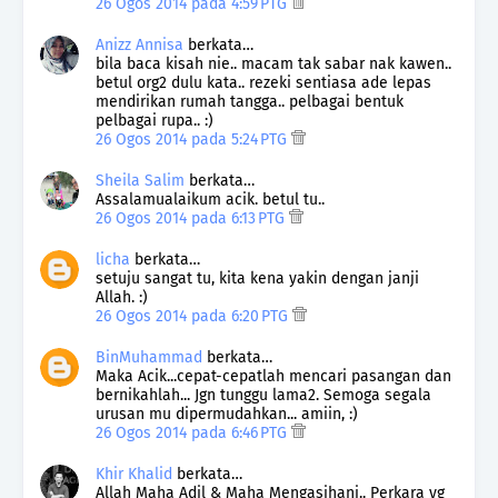
26 Ogos 2014 pada 4:59 PTG
Anizz Annisa
berkata…
bila baca kisah nie.. macam tak sabar nak kawen..
betul org2 dulu kata.. rezeki sentiasa ade lepas
mendirikan rumah tangga.. pelbagai bentuk
pelbagai rupa.. :)
26 Ogos 2014 pada 5:24 PTG
Sheila Salim
berkata…
Assalamualaikum acik. betul tu..
26 Ogos 2014 pada 6:13 PTG
licha
berkata…
setuju sangat tu, kita kena yakin dengan janji
Allah. :)
26 Ogos 2014 pada 6:20 PTG
BinMuhammad
berkata…
Maka Acik...cepat-cepatlah mencari pasangan dan
bernikahlah... Jgn tunggu lama2. Semoga segala
urusan mu dipermudahkan... amiin, :)
26 Ogos 2014 pada 6:46 PTG
Khir Khalid
berkata…
Allah Maha Adil & Maha Mengasihani.. Perkara yg