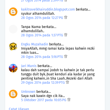
27 Ogos 2014 pada 2:59 PTG
kakitravelkhairuddin.blogspot.com
berkata…
syukur alhamdulillah.
28 Ogos 2014 pada 12:27 PG
Tanpa Nama berkata…
alhamdulillah..
28 Ogos 2014 pada 1:37 PTG
Engku Muzahadin
berkata…
InsyaAllah, mmg ramai kata lepas kahwin rezki
mkin luas...
28 Ogos 2014 pada 5:16 PTG
Jari Manis
berkata…
kalau dah sampai jodoh tu kahwin je tak perlu
tunggu duit byk..buat kenduri ala kadar je yang
penting kahwin..in Sha Laah..Rezeki dari Allah
29 Ogos 2014 pada 12:39 PTG
Unknown
berkata…
Saya nak kawin dgn cik ita...
5 Oktober 2017 pada 10:05 PG
Catat Ulasan