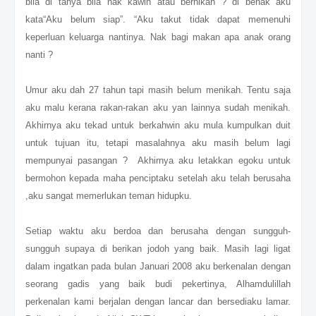
bila di tanya bila nak kawin atau bernikah ? di benak aku
kata“Aku belum siap”. “Aku takut tidak dapat memenuhi
keperluan keluarga nantinya
. Nak bagi makan apa anak orang
nanti ?
Umur aku dah 27 tahun tapi masih belum menikah. Tentu saja
aku malu kerana rakan-rakan aku yan lainnya sudah menikah.
Akhirnya aku tekad untuk berkahwin aku mula kumpulkan duit
untuk tujuan itu, tetapi masalahnya aku masih belum lagi
mempunyai pasangan ? Akhirnya aku letakkan egoku untuk
bermohon kepada maha penciptaku setelah aku telah berusaha
,aku sangat memerlukan teman hidupku.
Setiap waktu aku berdoa dan berusaha dengan sungguh-
sungguh supaya di berikan jodoh yang baik. Masih lagi ligat
dalam ingatkan pada bulan Januari 2008 aku berkenalan dengan
seorang gadis yang baik budi pekertinya, Alhamdulillah
perkenalan kami berjalan dengan lancar dan bersediaku lamar.